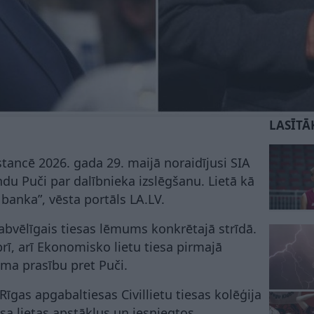
LASĪTĀ
stancē 2026. gada 29. maijā noraidījusi SIA
du Puči par dalībnieka izslēgšanu. Lietā kā
 banka”, vēsta portāls LA.LV.
labvēlīgais tiesas lēmums konkrētajā strīdā.
rī, arī Ekonomisko lietu tiesa pirmajā
uma prasību pret Puči.
 Rīgas apgabaltiesas Civillietu tiesas kolēģija
esa lietas apstākļus un iesniegtos