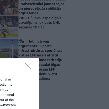
– valstsvienībā jaunas sejas
un pieredzējuša spēlētāja
atgriešanās
VIDEO. Šilova iespaidīgais
atvairījums iekļauts NHL
sezonas TOP 15
“Šis ir ļoti, ļoti vājš
arguments.” Sporta
infrastruktūras speciālists
kritizē LFF ieceri attīstīt
Skonto stadiona teritoriju
Ne tikai Lucavsala! Rīgas
pašvaldība rosina LFF
izvērtēt vēl vienu vietu
nacionālā stadiona
sonal or
būvniecībai
ection to
ou may
 personal
out of the
 downstream