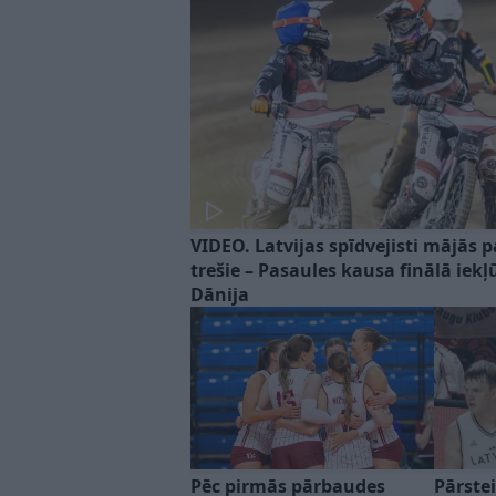
VIDEO. Latvijas spīdvejisti mājās p
trešie – Pasaules kausa finālā iekļ
Dānija
Pēc pirmās pārbaudes
Pārstei