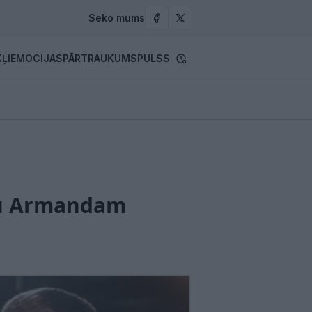
Seko mums
ĻI
EMOCIJAS
PĀRTRAUKUMS
PULSS
abu Armandam