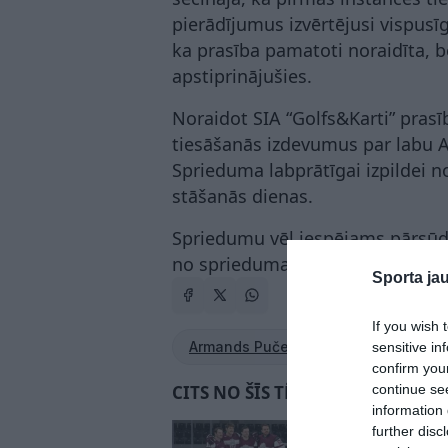
pierādījumus izvērtējusi vispusīgi
ka prasība pamatoti noraidīta, 
apstiprinājušies.
Noraidot SIA “Golfs&Karti” pras
tiesāšanās izdevumus par labu
Sprieduma labprātīgai izpildei n
stāšanās dienas.
Spriedumu vēl iespējams pārsūdz
no sprieduma pasludināšanas di
Sporta ja
If you wish 
Armands Puče
Sandis Ozoliņš
sensitive in
confirm you
continue se
CITS NO ŠĪS TĒMAS
information 
“Maku sargās ar vis
further disc