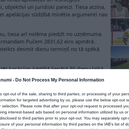
, objektīvi un juridiski pareizi. Tiesa atzina,
bet apelācijas sūdzībā minētie argumenti nav
ību, tiesa arī nolēma piedzīt no uzņēmuma
 Armandam Pučem 2831,62 eiro apmērā.
oteikts desmit dienu termiņš no tā spēkā
ēt kasācijas kārtībā Senātā 30 dienu laikā
enas.
unumi -
Do Not Process My Personal Information
to opt-out of the sale, sharing to third parties, or processing of your per
formation for targeted advertising by us, please use the below opt-out s
r selection. Please note that after your opt-out request is processed y
eing interest-based ads based on personal information utilized by us or
disclosed to third parties prior to your opt-out. You may separately opt-
u augumu.” Puče sasmīdina fanus – kā izskatītos
losure of your personal information by third parties on the IAB’s list of