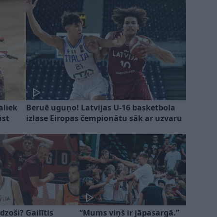
aliek
Beruē uguņo! Latvijas U-16 basketbola
ūst
izlase Eiropas čempionātu sāk ar uzvaru
dzoši? Gailītis
“Mums viņš ir jāpasargā.”