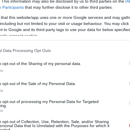
 Balceru premjera krēslā?
. This information may also be disclosed by us to third parties on the
IA
Participants
that may further disclose it to other third parties.
 that this website/app uses one or more Google services and may gath
andi Ozoliņu atkal lemj par labu Armandam Pučem
including but not limited to your visit or usage behaviour. You may click 
 to Google and its third-party tags to use your data for below specifi
ogle consent section.
tiesā SIA “Golfs&Karti” ar pieaicināto trešo pusi – AS
l Data Processing Opt Outs
o opt-out of the Sharing of my personal data.
In
o opt-out of the Sale of my Personal Data.
In
to opt-out of processing my Personal Data for Targeted
ing.
In
o opt-out of Collection, Use, Retention, Sale, and/or Sharing
ersonal Data that Is Unrelated with the Purposes for which it
lected.