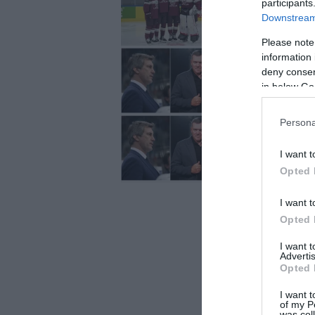
Latvijas valdība ar
participants
Downstream 
Please note
Tiesa lietā pret S
information 
deny consent
in below Go
Armands Puče uzvar 
Persona
“SEB banka”
I want t
Opted 
I want t
Opted 
I want 
Advertis
Opted 
I want t
of my P
was col