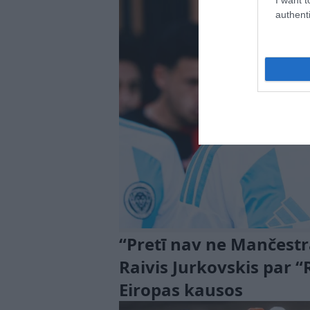
authenti
“Pretī nav ne Mančestra
Raivis Jurkovskis par 
Eiropas kausos