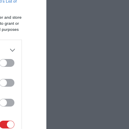
B’s List of
er and store
to grant or
ed purposes