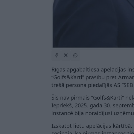
Rīgas apgabaltiesa apelācijas in
“Golfs&Karti” prasību pret Arman
trešā persona piedalījās AS “SEB
Šis nav pirmais “Golfs&Karti” ne
Iepriekš, 2025. gada 30. septemb
instancē bija noraidījusi uzņēm
Izskatot lietu apelācijas kārtībā,
secināja, ka pirmās instances ti