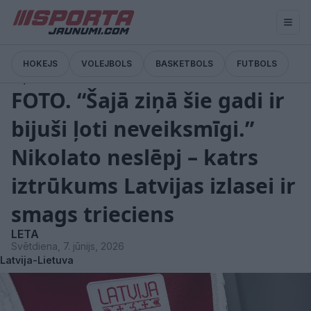
HOKEJS
VOLEJBOLS
BASKETBOLS
FUTBOLS
Ziņas
FOTO. “Šajā ziņā šie gadi ir
bijuši ļoti neveiksmīgi.”
Nikolato neslēpj – katrs
iztrūkums Latvijas izlasei ir
smags trieciens
LETA
Svētdiena, 7. jūnijs, 2026
Latvija-Lietuva