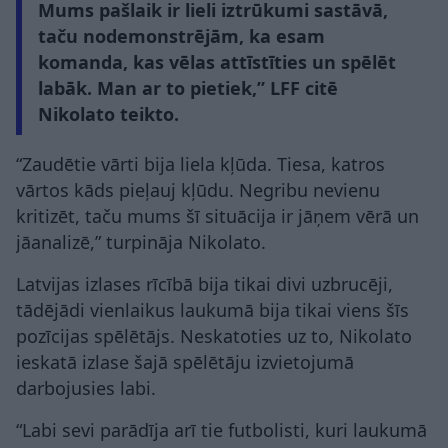
Mums pašlaik ir lieli iztrūkumi sastāvā,
taču nodemonstrējām, ka esam
komanda, kas vēlas attīstīties un spēlēt
labāk. Man ar to pietiek,” LFF citē
Nikolato teikto.
“Zaudētie vārti bija liela kļūda. Tiesa, katros
vārtos kāds pieļauj kļūdu. Negribu nevienu
kritizēt, taču mums šī situācija ir jāņem vērā un
jāanalizē,” turpināja Nikolato.
Latvijas izlases rīcībā bija tikai divi uzbrucēji,
tādējādi vienlaikus laukumā bija tikai viens šīs
pozīcijas spēlētājs. Neskatoties uz to, Nikolato
ieskatā izlase šajā spēlētāju izvietojumā
darbojusies labi.
“Labi sevi parādīja arī tie futbolisti, kuri laukumā