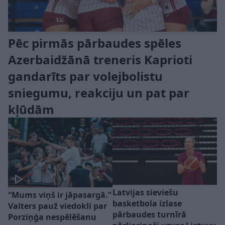
Pēc pirmās pārbaudes spēles
Azerbaidžānā treneris Kaprioti
gandarīts par volejbolistu
sniegumu, reakciju un pat par
kļūdām
Latvijas sieviešu
“Mums viņš ir jāpasargā.”
basketbola izlase
Valters pauž viedokli par
pārbaudes turnīrā
Porziņģa nespēlēšanu