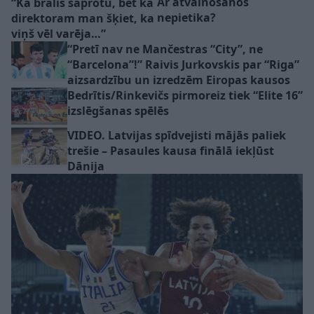
Ar atvainošanos
“Kā brālis saprotu, bet kā
nepietika?
direktoram man šķiet, ka
viņš vēl varēja…”
“Pretī nav ne Mančestras “City”, ne
“Barcelona”!” Raivis Jurkovskis par “Riga”
aizsardzību un izredzēm Eiropas kausos
Bedrītis/Rinkevičs pirmoreiz tiek “Elite 16”
izslēgšanas spēlēs
VIDEO. Latvijas spīdvejisti mājās paliek
trešie – Pasaules kausa finālā iekļūst
Dānija