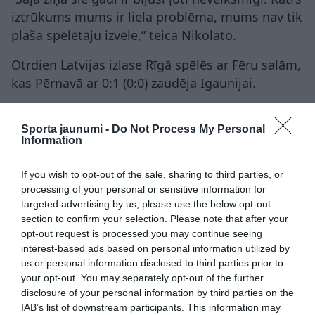
iztrūkums mums ir liela problēma, mums nav tik
plaša spēlētāju izvēle,” teica Nikolato.
Otrdien Latvijas izlase Rīgā spēlēs ar Fēru salām,
kas Pērnavā ar 0:1 (0:0) zaudēja Igaunijai.
Baltijas kauss ir senākais joprojām notiekošais
izlašu futbola turnīrs pasaulē. Pirmoreiz Baltijas
Sporta jaunumi -
Do Not Process My Personal
Information
kauss tika izspēlēts 1928. gadā.
If you wish to opt-out of the sale, sharing to third parties, or
processing of your personal or sensitive information for
targeted advertising by us, please use the below opt-out
futbols
Latvijas futbola federācija
section to confirm your selection. Please note that after your
Latvijas futbola izlase
Paolo Nikolato
opt-out request is processed you may continue seeing
interest-based ads based on personal information utilized by
CITS NO ŠĪS TĒMAS
us or personal information disclosed to third parties prior to
your opt-out. You may separately opt-out of the further
“Šis ir ļoti, ļoti vājš arguments.” Sporta
disclosure of your personal information by third parties on the
infrastruktūras speciālists kritizē LFF
IAB’s list of downstream participants. This information may