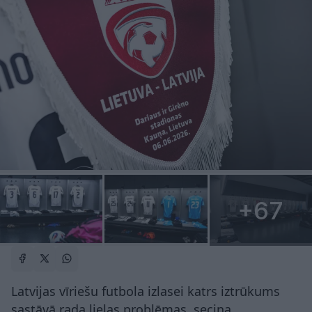
+67
Latvijas vīriešu futbola izlasei katrs iztrūkums
sastāvā rada lielas problēmas, secina