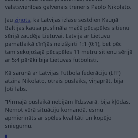
valstsvienības galvenais treneris Paolo Nikolato.
Jau
ziņots
, ka Latvijas izlase sestdien Kauņā
Baltijas kausa pusfināla mačā pēcspēles sitienu
sērijā zaudēja Lietuvai. Latvija ar Lietuvu
pamatlaikā cīnījās neizšķirti 1:1 (0:1), bet pēc
tam sekojošajā pēcspēles 11 metru sitienu sērijā
ar 5:4 pārāki bija Lietuvas futbolisti.
Kā sarunā ar Latvijas Futbola federāciju (LFF)
atzina Nikolato, otrais puslaiks, viņaprāt, bija
ļoti labs.
“Pirmajā puslaikā nebijām līdzsvarā, bija kļūdas.
Ņemot vērā situāciju komandā, esmu
apmierināts ar spēles kvalitāti un kopējo
sniegumu.