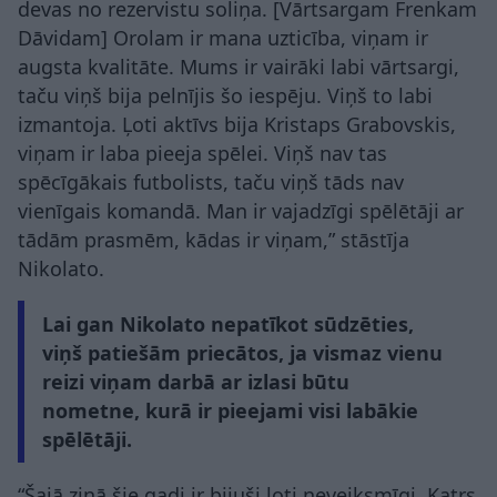
devas no rezervistu soliņa. [Vārtsargam Frenkam
Dāvidam] Orolam ir mana uzticība, viņam ir
augsta kvalitāte. Mums ir vairāki labi vārtsargi,
taču viņš bija pelnījis šo iespēju. Viņš to labi
izmantoja. Ļoti aktīvs bija Kristaps Grabovskis,
viņam ir laba pieeja spēlei. Viņš nav tas
spēcīgākais futbolists, taču viņš tāds nav
vienīgais komandā. Man ir vajadzīgi spēlētāji ar
tādām prasmēm, kādas ir viņam,” stāstīja
Nikolato.
Lai gan Nikolato nepatīkot sūdzēties,
viņš patiešām priecātos, ja vismaz vienu
reizi viņam darbā ar izlasi būtu
nometne, kurā ir pieejami visi labākie
spēlētāji.
“Šajā ziņā šie gadi ir bijuši ļoti neveiksmīgi. Katrs