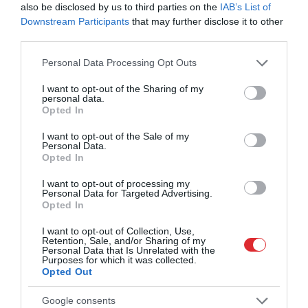
ieceri attīstīt Skonto stadiona teritoriju
also be disclosed by us to third parties on the
IAB’s List of
Downstream Participants
that may further disclose it to other
third parties.
Latvijas futbola izlases treneris Paolo
Nikolato pārsteidz ar interesantu
Please note that this website/app uses one or more Google
Personal Data Processing Opt Outs
vēstījumu platformā “Instagram”
services and may gather and store information including but
not limited to your visit or usage behaviour. You may click to
I want to opt-out of the Sharing of my
personal data.
grant or deny consent to Google and its third-party tags to
“Šis ir pamatīgs akmens Latvijas
Opted In
use your data for below specified purposes in below Google
Futbola federācijas lauciņā.” Cilvēki
consent section.
pauž sašutumu par novēroto izlases
I want to opt-out of the Sale of my
Personal Data.
spēlē pret Fēru salām
Opted In
I want to opt-out of processing my
Personal Data for Targeted Advertising.
Opted In
I want to opt-out of Collection, Use,
Retention, Sale, and/or Sharing of my
Personal Data that Is Unrelated with the
Purposes for which it was collected.
Opted Out
Google consents