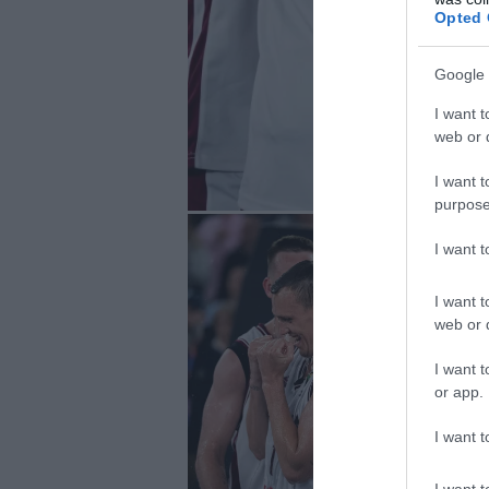
Opted 
Google 
I want t
web or d
I want t
purpose
I want 
I want t
web or d
I want t
or app.
I want t
I want t