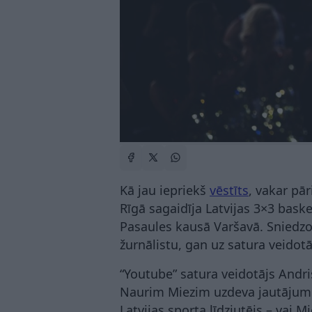
Kā jau iepriekš
vēstīts
, vakar pār
Rīgā sagaidīja Latvijas 3×3 baske
Pasaules kausā Varšavā. Sniedzot
žurnālistu, gan uz satura veidot
“Youtube” satura veidotājs Andr
Naurim Miezim uzdeva jautājumu, 
Latvijas sporta līdzjutējs – vai M