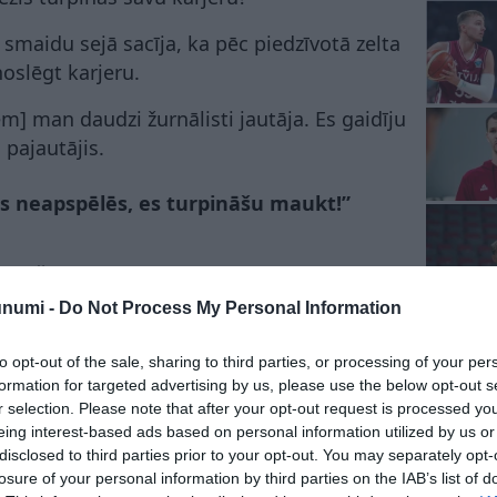
 smaidu sejā sacīja, ka pēc piedzīvotā zelta
oslēgt karjeru.
m] man daudzi žurnālisti jautāja. Es gaidīju
 pajautājis.
s neapspēlēs, es turpināšu maukt!”
saules čempioniem
unumi -
Do Not Process My Personal Information
to opt-out of the sale, sharing to third parties, or processing of your per
formation for targeted advertising by us, please use the below opt-out s
r selection. Please note that after your opt-out request is processed y
eing interest-based ads based on personal information utilized by us or
disclosed to third parties prior to your opt-out. You may separately opt-
losure of your personal information by third parties on the IAB’s list of