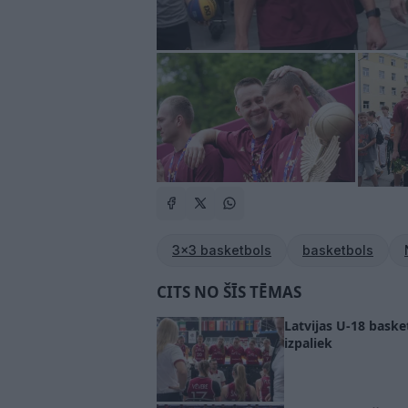
3x3 basketbols
basketbols
CITS NO ŠĪS TĒMAS
Latvijas U-18 basket
izpaliek