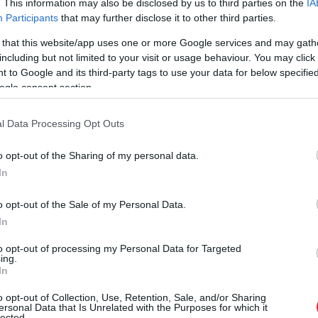
. This information may also be disclosed by us to third parties on the
IA
Participants
that may further disclose it to other third parties.
 that this website/app uses one or more Google services and may gath
including but not limited to your visit or usage behaviour. You may click 
 to Google and its third-party tags to use your data for below specifi
ogle consent section.
l Data Processing Opt Outs
o opt-out of the Sharing of my personal data.
In
o opt-out of the Sale of my Personal Data.
In
to opt-out of processing my Personal Data for Targeted
ing.
In
o opt-out of Collection, Use, Retention, Sale, and/or Sharing
ersonal Data that Is Unrelated with the Purposes for which it
lected.