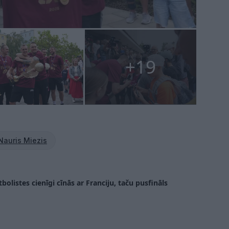
+19
Nauris Miezis
bolistes cienīgi cīnās ar Franciju, taču pusfināls