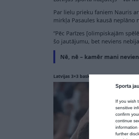
Par lielu prieku faniem Nauris ar
mirkļa Pasaules kausā neplāno n
“Pēc Parīzes [olimpiskajām spēlē
šo jautājumu, bet neviens nebija
Nē, nē – kamēr mani nevien
Latvijas 3×3 basketbolisti kļūst par pa
Sporta ja
If you wish 
sensitive in
confirm you
continue se
information 
further disc