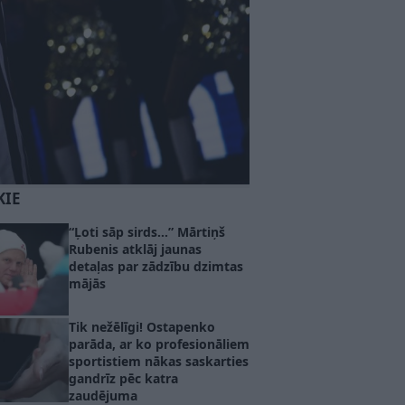
KIE
“Ļoti sāp sirds…” Mārtiņš
Rubenis atklāj jaunas
detaļas par zādzību dzimtas
mājās
Tik nežēlīgi! Ostapenko
parāda, ar ko profesionāliem
sportistiem nākas saskarties
gandrīz pēc katra
zaudējuma