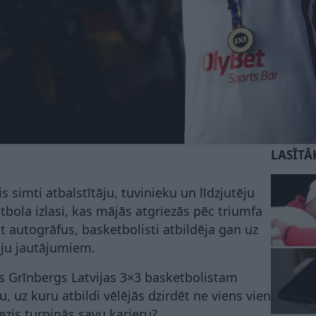
LASĪTĀ
is simti atbalstītāju, tuvinieku un līdzjutēju
tbola izlasi, kas mājās atgriezās pēc triumfa
 autogrāfus, basketbolisti atbildēja gan uz
āju jautājumiem.
is Grīnbergs Latvijas 3×3 basketbolistam
uz kuru atbildi vēlējās dzirdēt ne viens vien
iezis turpinās savu karjeru?