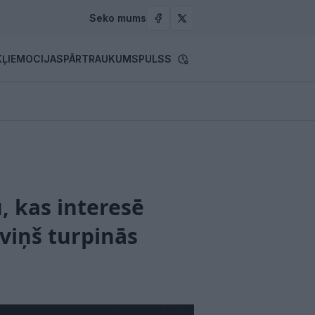
Seko mums
ĻI
EMOCIJAS
PĀRTRAUKUMS
PULSS
, kas interesē
viņš turpinās