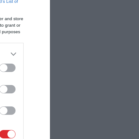
B’s List of
er and store
to grant or
ed purposes