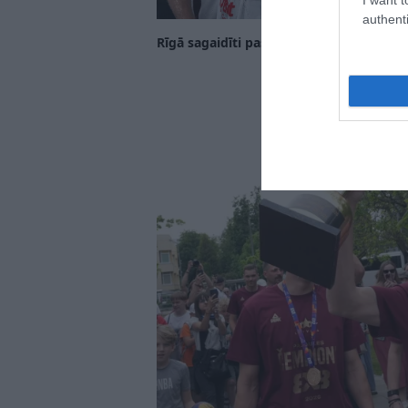
authenti
Rīgā sagaidīti pasaules čempioni 3×3 b