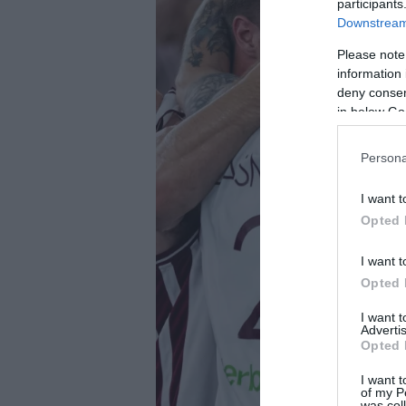
participants
Downstream 
Please note
information 
deny consent
in below Go
Persona
I want t
Opted 
I want t
Opted 
I want 
Advertis
Opted 
I want t
of my P
was col