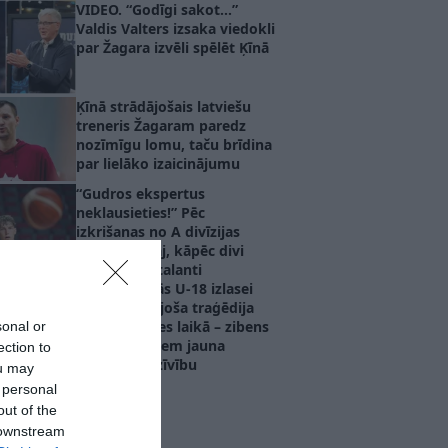
VIDEO. “Godīgi sakot…”
Valdis Valters izsaka viedokli
par Žagara izvēli spēlēt Ķīnā
Ķīnā strādājošais latviešu
treneris Žagaram paredz
nozīmīgu lomu, taču brīdina
par lielāko izaicinājumu
“Gudros ekspertus
neklausieties!” Pēc
izkrišanas no A divīzijas
aģents atklāj, kāpēc divi
basketbola talanti
nepievienojās U-18 izlasei
VIDEO. Šokējoša traģēdija
futbola spēles laikā – zibens
sonal or
spēriens atņem jauna
ection to
futbolista dzīvību
ou may
 personal
out of the
 downstream