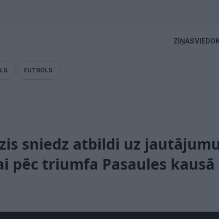
ZIŅAS
VIEDOK
LS
FUTBOLS
is sniedz atbildi uz jautājumu
i pēc triumfa Pasaules kausā 