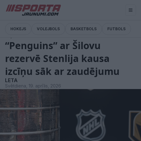
HOKEJS
VOLEJBOLS
BASKETBOLS
FUTBOLS
Ziņas
“Penguins” ar Šilovu
rezervē Stenlija kausa
izcīņu sāk ar zaudējumu
LETA
Svētdiena, 19. aprīlis, 2026