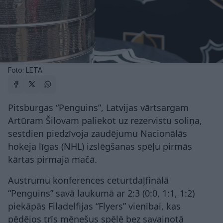
Foto: LETA
Pitsburgas “Penguins”, Latvijas vārtsargam
Artūram Šilovam paliekot uz rezervistu soliņa,
sestdien piedzīvoja zaudējumu Nacionālās
hokeja līgas (NHL) izslēgšanas spēļu pirmās
kārtas pirmajā mačā.
Austrumu konferences ceturtdaļfinālā
“Penguins” savā laukumā ar 2:3 (0:0, 1:1, 1:2)
piekāpās Filadelfijas “Flyers” vienībai, kas
pēdējos trīs mēnešus spēlē bez savainotā