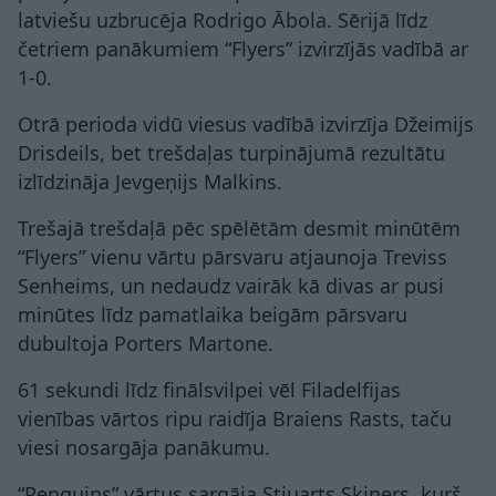
latviešu uzbrucēja Rodrigo Ābola. Sērijā līdz
četriem panākumiem “Flyers” izvirzījās vadībā ar
1-0.
Otrā perioda vidū viesus vadībā izvirzīja Džeimijs
Drisdeils, bet trešdaļas turpinājumā rezultātu
izlīdzināja Jevgeņijs Malkins.
Trešajā trešdaļā pēc spēlētām desmit minūtēm
“Flyers” vienu vārtu pārsvaru atjaunoja Treviss
Senheims, un nedaudz vairāk kā divas ar pusi
minūtes līdz pamatlaika beigām pārsvaru
dubultoja Porters Martone.
61 sekundi līdz finālsvilpei vēl Filadelfijas
vienības vārtos ripu raidīja Braiens Rasts, taču
viesi nosargāja panākumu.
“Penguins” vārtus sargāja Stjuarts Skiners, kurš