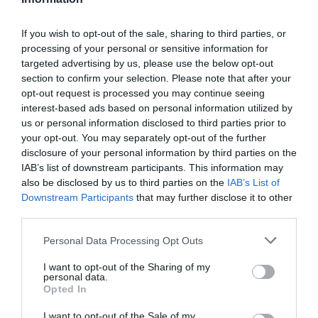
If you wish to opt-out of the sale, sharing to third parties, or
VIDEO. Šilova iespaidīgais atvairījums
processing of your personal or sensitive information for
iekļauts NHL sezonas TOP 15
targeted advertising by us, please use the below opt-out
section to confirm your selection. Please note that after your
opt-out request is processed you may continue seeing
interest-based ads based on personal information utilized by
us or personal information disclosed to third parties prior to
your opt-out. You may separately opt-out of the further
disclosure of your personal information by third parties on the
IAB’s list of downstream participants. This information may
also be disclosed by us to third parties on the
IAB’s List of
Downstream Participants
that may further disclose it to other
third parties.
Please note that this website/app uses one or more Google
Personal Data Processing Opt Outs
services and may gather and store information including but
not limited to your visit or usage behaviour. You may click to
I want to opt-out of the Sharing of my
personal data.
grant or deny consent to Google and its third-party tags to
Opted In
use your data for below specified purposes in below Google
consent section.
I want to opt-out of the Sale of my