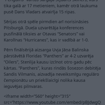
tika galā ar 17 metieniem, kamēr otrā laukuma
pusē Dans Vladars atvairīja 15 ripas.
Sērijas otrā spēle pirmdien arī norisināsies
Pitsburgā. Dueļa uzvarētāja konferences
pusfinālā tiksies ar Otavas “Senators” vai
Karolīnas “Hurricanes”, kas ir vadībā ar 1-0.
Pērn finālsērijā aizsarga Uvja Jāņa Balinska
pārstāvētā Floridas “Panthers” ar 4-2 uzvarēja
“Oilers”, Stenlija kausu izcīnot otro gadu pēc
kārtas. “Panthers”, kuras rindās šosezon debitēja
Sandis Vilmanis, aizvadīja neveiksmīgu regulāro
čempionātu un priekšlaicīgi nolika kausa
ieguvējas pilnvaras.
<iframe width=”560″ height=”315″
src=”https://www.youtube.com/embed/pBJdwgQB