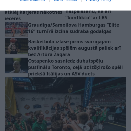
Kuruca un Šmita
līderiem – Strautiņš –
nespēlēšanu, kā arī
atklāj karjeras nākotnes
“konfliktu” ar LBS
ieceres
Graudiņa/Samoilova Hamburgas “Elite
16” turnīrā izcīna sudraba godalgas
Basketbola izlase pirms svarīgajām
kvalifikācijas spēlēm augustā paliek arī
bez Artūra Žagara
Ostapenko sasniedz dubutspēļu
pusfinālu Toronto, ceļā uz izšķirošo spēli
priekšā Itālijas un ASV duets