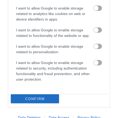
I want to allow Google to enable storage
related to analytics like cookies on web or
device identifiers in apps.
“Pārsteigtu tikai tas, ja uz treniņu
I want to allow Google to enable storage
neierastos Jānis Gailītis!” Kapteinis
related to functionality of the website or app.
un treneris par basketbola
I want to allow Google to enable storage
valstsvienības treniņnometnes
related to personalization.
sākumu
I want to allow Google to enable storage
related to security, including authentication
functionality and fraud prevention, and other
user protection.
CONFIRM
Silts ieteikums no Ķīnas…
Mainīs klubu, bet ne
Basketbola aģents
valsti – viens no
Bērziņš par Žagara,
basketbola izlases
Data Deletion
Data Access
Privacy Policy