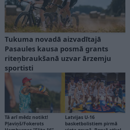
Tukuma novadā aizvadītajā
Pasaules kausa posmā grants
riteņbraukšanā uzvar ārzemju
sportisti
Tā arī mēdz notikt!
Latvijas U-16
Pļaviņš/Fokerots
basketbolistiem pirmā
Hamburgas “Elite 16”
vieta grupā, Beruē atkal