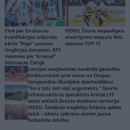
Cīņā par Eirokausu
VIDEO. Šilova iespaidīgais
kvalifikācijas izšķirošo
atvairījums iekļauts NHL
kārtu “Riga” uzņems
sezonas TOP 15
Ungārijas čempioni, RFS
viesosies pie “Arsenal”
līdzinieces Čehijā
Latvijas volejbolistes novērtēs gatavību
finālturnīram pret vienu no Eiropas
čempionāta rīkotājām Azerbaidžānu
“Šis ir ļoti, ļoti vājš arguments.” Sporta
infrastruktūras speciālists kritizē LFF
ieceri attīstīt Skonto stadiona teritoriju
VIDEO. Šokējoša traģēdija futbola spēles
laikā – zibens spēriens atņem jauna
futbolista dzīvību