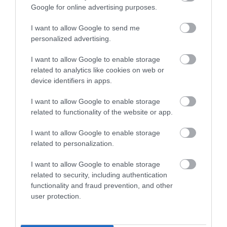
Google for online advertising purposes.
CITS NO ŠĪS TĒMAS
I want to allow Google to send me
personalized advertising.
Solis augšup! Latvijas vīriešu
basketbola izlase pasaules rangā atgūst
vienu pozīciju
I want to allow Google to enable storage
related to analytics like cookies on web or
device identifiers in apps.
VIDEO. Rihards Lomažs par Latvijas
izlasi: “Es vienmēr būšu klāt, kad būšu
I want to allow Google to enable storage
vajadzīgs”
related to functionality of the website or app.
I want to allow Google to enable storage
“Rīgas Zeļļi” papildina sastāvu ar “Big
related to personalization.
Fish” – NCAA zvaigzni Īzaku Džonsonu
I want to allow Google to enable storage
related to security, including authentication
functionality and fraud prevention, and other
user protection.