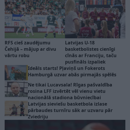
RFS cieš zaudējumu
Latvijas U-18
Čehijā – mājup ar divu
basketbolistes cienīgi
vārtu robu
cīnās ar Franciju, taču
pusfināls izpaliek
Ideāls starts! Pļaviņš un Fokerots
Hamburgā uzvar abās pirmajās spēlēs
Ne tikai Lucavsala! Rīgas pašvaldība
rosina LFF izvērtēt vēl vienu vietu
nacionālā stadiona būvniecībai
Latvijas sieviešu basketbola izlase
pārbaudes turnīru sāk ar uzvaru pār
Zviedriju