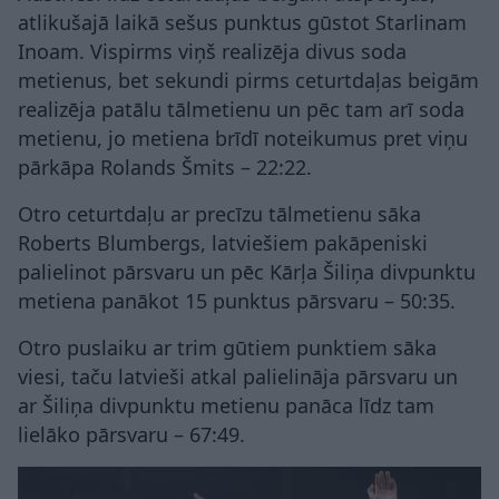
atlikušajā laikā sešus punktus gūstot Starlinam
Inoam. Vispirms viņš realizēja divus soda
metienus, bet sekundi pirms ceturtdaļas beigām
realizēja patālu tālmetienu un pēc tam arī soda
metienu, jo metiena brīdī noteikumus pret viņu
pārkāpa Rolands Šmits – 22:22.
Otro ceturtdaļu ar precīzu tālmetienu sāka
Roberts Blumbergs, latviešiem pakāpeniski
palielinot pārsvaru un pēc Kārļa Šiliņa divpunktu
metiena panākot 15 punktus pārsvaru – 50:35.
Otro puslaiku ar trim gūtiem punktiem sāka
viesi, taču latvieši atkal palielināja pārsvaru un
ar Šiliņa divpunktu metienu panāca līdz tam
lielāko pārsvaru – 67:49.