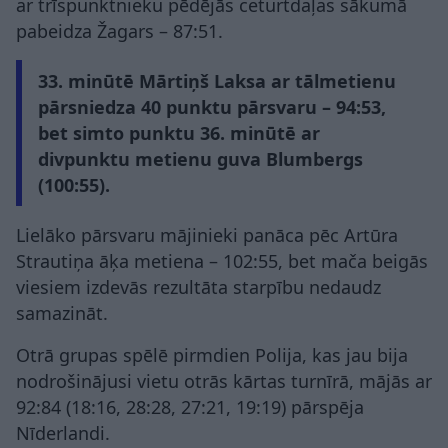
ar trīspunktnieku pēdējās ceturtdaļas sākumā
pabeidza Žagars – 87:51.
33. minūtē Mārtiņš Laksa ar tālmetienu
pārsniedza 40 punktu pārsvaru – 94:53,
bet simto punktu 36. minūtē ar
divpunktu metienu guva Blumbergs
(100:55).
Lielāko pārsvaru mājinieki panāca pēc Artūra
Strautiņa āķa metiena – 102:55, bet mača beigās
viesiem izdevās rezultāta starpību nedaudz
samazināt.
Otrā grupas spēlē pirmdien Polija, kas jau bija
nodrošinājusi vietu otrās kārtas turnīrā, mājās ar
92:84 (18:16, 28:28, 27:21, 19:19) pārspēja
Nīderlandi.