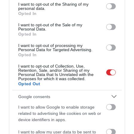
not limited to your visit or usage behaviour. You may click to
I want to opt-out of the Sharing of my
personal data.
Pirmajās 2027. gada PK kvalifikācijas spēlēs, kas
grant or deny consent to Google and its third-party tags to
Opted In
tika aizvadītas novembrī, latvieši ar 78:86
use your data for below specified purposes in below Google
consent section.
zaudēja Nīderlandei un ar 86:68 pārspēja
I want to opt-out of the Sale of my
Personal Data.
Austriju, bet februāra izskaņā savā laukumā
Opted In
Polijai piekāpās ar 82:84. Marta sākumā Latvija
I want to opt-out of processing my
ar 72:92 zaudēja Polijas valstsvienībai,
Personal Data for Targeted Advertising.
Opted In
piedzīvojot trešo zaudējumu četrās spēlēs.
I want to opt-out of Collection, Use,
Trīs labākās F grupas komandas, ņemot līdzi visu
Retention, Sale, and/or Sharing of my
Personal Data that Is Unrelated with the
spēļu rezultātus, otrajā posmā tiksies ar E
Purposes for which it was collected.
grupas (Vācija, Horvātija, Izraēla, Kipra) labāko
Opted Out
trijnieku, un no šī sešinieka trīs labākās
Google consents
komandas iegūs tiesības spēlēt Pasaules kausa
finālturnīrā Katarā.
I want to allow Google to enable storage
related to advertising like cookies on web or
device identifiers in apps.
I want to allow my user data to be sent to
basketbols
Latvijas vīriešu basketbola izlase