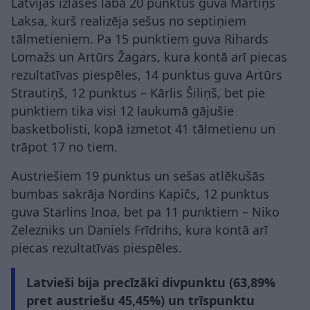
Latvijas izlases labā 20 punktus guva Mārtiņš
Laksa, kurš realizēja sešus no septiņiem
tālmetieniem. Pa 15 punktiem guva Rihards
Lomažs un Artūrs Žagars, kura kontā arī piecas
rezultatīvas piespēles, 14 punktus guva Artūrs
Strautiņš, 12 punktus – Kārlis Šiliņš, bet pie
punktiem tika visi 12 laukumā gājušie
basketbolisti, kopā izmetot 41 tālmetienu un
trāpot 17 no tiem.
Austriešiem 19 punktus un sešas atlēkušās
bumbas sakrāja Nordins Kapičs, 12 punktus
guva Starlins Inoa, bet pa 11 punktiem – Niko
Zelezniks un Daniels Frīdrihs, kura kontā arī
piecas rezultatīvas piespēles.
Latvieši bija precīzāki divpunktu (63,89%
pret austriešu 45,45%) un trīspunktu