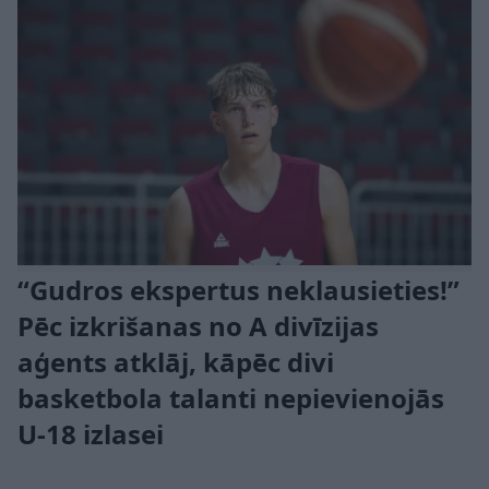
“Gudros ekspertus neklausieties!”
Pēc izkrišanas no A divīzijas
aģents atklāj, kāpēc divi
basketbola talanti nepievienojās
U-18 izlasei