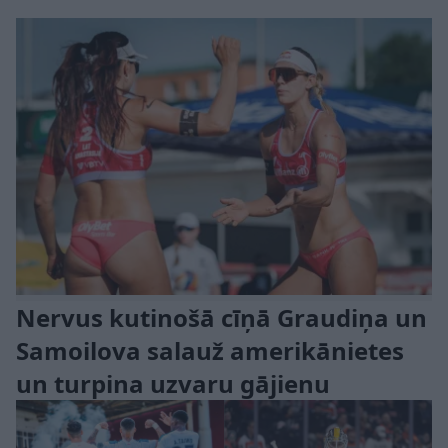
Nervus kutinošā cīņā Graudiņa un
Samoilova salauž amerikānietes
un turpina uzvaru gājienu