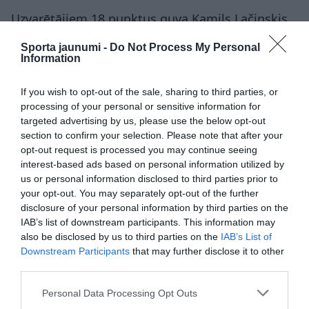
Uzvarētājiem 18 punktus guva Kamils Lačinskis,
vēl trim basketbolistiem gūstot 11-13 punktus.
Sporta jaunumi -
Do Not Process My Personal
Information
Nīderlandei 26 punktus, piecas atlēkušās
bumbas un deviņas rezultatīvas piespēles
If you wish to opt-out of the sale, sharing to third parties, or
sakrāja Keje van der Vūrsts, 21 punktu guva
processing of your personal or sensitive information for
Lukass Kruithofs, bet 15 punktus, piecas
targeted advertising by us, please use the below opt-out
rezultatīvas piespēles un septiņas kļūdas sakrāja
section to confirm your selection. Please note that after your
opt-out request is processed you may continue seeing
spēli piecu piezīmju dēļ priekšlaicīgi beigušais
interest-based ads based on personal information utilized by
Mareins Ververss.
us or personal information disclosed to third parties prior to
your opt-out. You may separately opt-out of the further
F grupā pirmo vietu ar sešām uzvarām sešās
disclosure of your personal information by third parties on the
spēlēs izcīnīja Polija, trīs uzvaras tika Latvijai,
IAB’s list of downstream participants. This information may
divas – Nīderlandei un viena – Austrijai.
also be disclosed by us to third parties on the
IAB’s List of
Downstream Participants
that may further disclose it to other
Piektdien Latvijas izlase galvenā trenera Jāņa
third parties.
Gailīša debijā oficiālās spēlēs viesos ar 72:69
Please note that this website/app uses one or more Google
Personal Data Processing Opt Outs
uzvarēja Nīderlandi.
services and may gather and store information including but