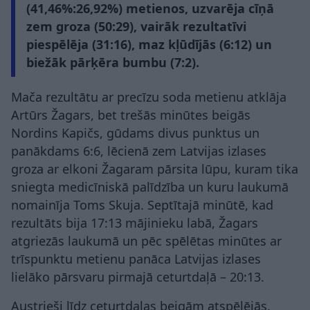
(41,46%:26,92%) metienos, uzvarēja cīņā
zem groza (50:29), vairāk rezultatīvi
piespēlēja (31:16), maz kļūdījās (6:12) un
biežāk pārķēra bumbu (7:2).
Mača rezultātu ar precīzu soda metienu atklāja
Artūrs Žagars, bet trešās minūtes beigās
Nordins Kapičs, gūdams divus punktus un
panākdams 6:6, lēcienā zem Latvijas izlases
groza ar elkoni Žagaram pārsita lūpu, kuram tika
sniegta medicīniskā palīdzība un kuru laukumā
nomainīja Toms Skuja. Septītajā minūtē, kad
rezultāts bija 17:13 mājinieku labā, Žagars
atgriezās laukumā un pēc spēlētas minūtes ar
trīspunktu metienu panāca Latvijas izlases
lielāko pārsvaru pirmajā ceturtdaļā – 20:13.
Austrieši līdz ceturtdaļas beigām atspēlējās,