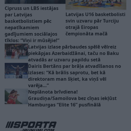
Cipruss un LBS iestājas
Latvijas U16 basketbolisti
par Latvijas
svin uzvaru pār Turciju
basketbolistiem pēc
otrajā Eiropas
nepatīkamiem
čempionāta mačā
gadījumiem sociālajos
tīklos: “Viņi ir mūsējie!”
Latvijas izlase pārbaudes spēlē vēlreiz
piekāpjas Azerbaidžānai, taču no Baku
atvadās ar uzvaru papildu setā
Dairis Bertāns par brāļa atvadīšanos no
izlases: “Kā brālis saprotu, bet kā
direktoram man šķiet, ka viņš vēl
varēja…”
Neplānota brīvdiena!
Graudiņa/Samoilova bez cīņas iekļūst
Hamburgas “Elite 16” pusfinālā