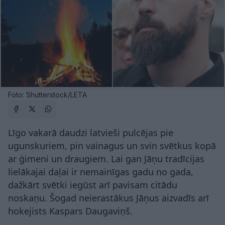
Foto: Shutterstock/LETA
Līgo vakarā daudzi latvieši pulcējas pie
ugunskuriem, pin vainagus un svin svētkus kopā
ar ģimeni un draugiem. Lai gan Jāņu tradīcijas
lielākajai daļai ir nemainīgas gadu no gada,
dažkārt svētki iegūst arī pavisam citādu
noskaņu. Šogad neierastākus Jāņus aizvadīs arī
hokejists Kaspars Daugaviņš.