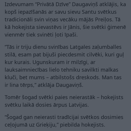
Izdevumam “Privātā Dzīve” Daugaviņš atklājis, ka
kopš iepazīšanās ar savu sievu Santu svētkus
tradicionāli svin viņas vecāku mājās Preiļos. Tā
kā hokejista sievastēvs ir Jānis, šie svētki ģimenē
vienmēr tiek svinēti ļoti īpaši.
“Tās ir triju dienu svinības Latgales zaļumballes
stilā, esam pat bijuši piecdesmit cilvēki, kuri guļ
kur kurais. Ugunskuram ir milzīgi, ar
lauksaimniecības lielo tehniku savilkti malkas
kluči, bet mums – atbilstošs dreskods. Man tas
ir lina tērps,” atklāja Daugaviņš.
Tomēr šogad svētki paies neierastāk – hokejists
svētku laikā dosies ārpus Latvijas.
“Šogad gan neierasti tradīcijai svētkos dosimies
ceļojumā uz Grieķiju,” piebilda hokejists.