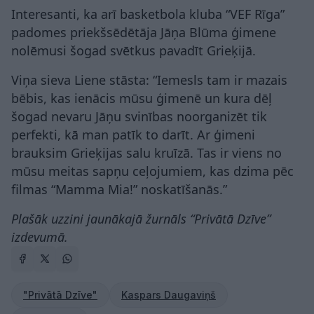
Interesanti, ka arī basketbola kluba “VEF Rīga”
padomes priekšsēdētāja Jāņa Blūma ģimene
nolēmusi šogad svētkus pavadīt Grieķijā.
Viņa sieva Liene stāsta: “Iemesls tam ir mazais
bēbis, kas ienācis mūsu ģimenē un kura dēļ
šogad nevaru Jāņu svinības noorganizēt tik
perfekti, kā man patīk to darīt. Ar ģimeni
brauksim Grieķijas salu kruīzā. Tas ir viens no
mūsu meitas sapņu ceļojumiem, kas dzima pēc
filmas “Mamma Mia!” noskatīšanās.”
Plašāk uzzini jaunākajā žurnāls “Privātā Dzīve”
izdevumā.
"Privātā Dzīve"
Kaspars Daugaviņš