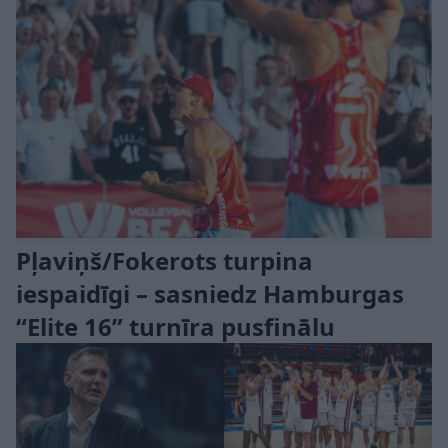
Pļaviņš/Fokerots turpina
iespaidīgi – sasniedz Hamburgas
“Elite 16” turnīra pusfinālu