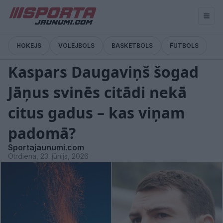
HOKEJS
VOLEJBOLS
BASKETBOLS
FUTBOLS
Pārtraukums
Kaspars Daugaviņš šogad
Jāņus svinēs citādi nekā
citus gadus – kas viņam
padomā?
Sportajaunumi.com
Otrdiena, 23. jūnijs, 2026