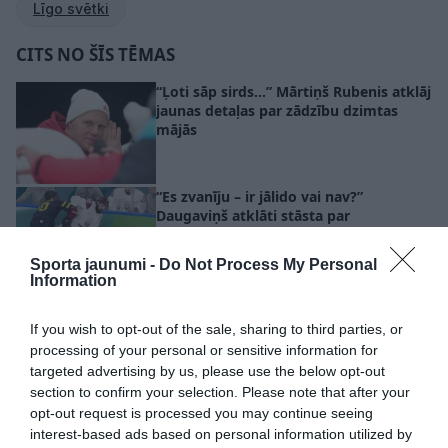
Līgo svētki
CITS NO ŠĪS TĒMAS
“Ļoti sāp sirds…” Mārtiņš Rubenis atklāj
jaunas detaļas par zādzību dzimtas
mājās
“Es zvanīju – ir jālido vai nav?”
Daugaviņš atklāti stāsta par
neizsaukšanu uz izlasi un pēdējo spēli
valstsvienībā
Sporta jaunumi -
Do Not Process My Personal
Information
Ģimeniski mirkļi, tradīcijas un Līgo
nakts maģija – Latvijas sportisti parāda,
If you wish to opt-out of the sale, sharing to third parties, or
kā nosvinējuši svētkus
processing of your personal or sensitive information for
targeted advertising by us, please use the below opt-out
section to confirm your selection. Please note that after your
opt-out request is processed you may continue seeing
interest-based ads based on personal information utilized by