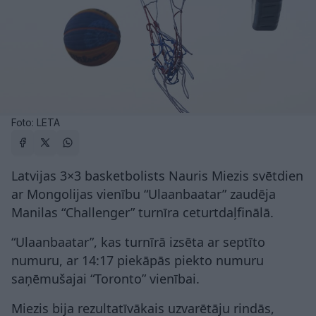
Foto: LETA
Latvijas 3×3 basketbolists Nauris Miezis svētdien
ar Mongolijas vienību “Ulaanbaatar” zaudēja
Manilas “Challenger” turnīra ceturtdaļfinālā.
“Ulaanbaatar”, kas turnīrā izsēta ar septīto
numuru, ar 14:17 piekāpās piekto numuru
saņēmušajai “Toronto” vienībai.
Miezis bija rezultatīvākais uzvarētāju rindās,