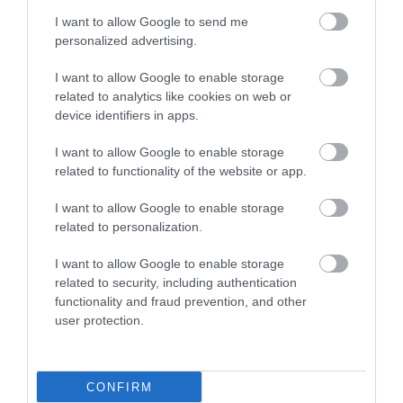
I want to allow Google to send me
personalized advertising.
Cipruss un LBS iestājas
I want to allow Google to enable storage
Latvijas izlase pārbaudes
par Latvijas
related to analytics like cookies on web or
spēlē vēlreiz piekāpjas
basketbolistiem pēc
device identifiers in apps.
Azerbaidžānai, taču no
nepatīkamiem
I want to allow Google to enable storage
Baku atvadās ar uzvaru
gadījumiem sociālajos
related to functionality of the website or app.
papildu setā
tīklos: “Viņi ir mūsējie!”
Latvijas U-18 basketbolistēm neizdodas
I want to allow Google to enable storage
revanšēties Polijai – spēlēs par septīto
related to personalization.
vietu
Neplānota brīvdiena!
I want to allow Google to enable storage
Graudiņa/Samoilova bez cīņas iekļūst
related to security, including authentication
Hamburgas “Elite 16” pusfinālā
functionality and fraud prevention, and other
Dairis Bertāns par brāļa atvadīšanos no
user protection.
izlases: “Kā brālis saprotu, bet kā
direktoram man šķiet, ka viņš vēl
varēja…”
CONFIRM