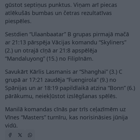
gūstot septiņus punktus. Viņam arī piecas
atlēkušās bumbas un četras rezultatīvas
piespēles.
Sestdien “Ulaanbaatar” B grupas pirmajā mačā
ar 21:13 pārspēja Vācijas komandu “Skyliners”
(2.) un otrajā cīņā ar 21:8 apspēlēja
“Mandaluyong” (15.) no Filipīnām.
Savukārt Kārlis Lasmanis ar “Shanghai” (3.) C
grupā ar 17:21 zaudēja “Fuengirola” (9.) no
Spānijas un ar 18:19 papildlaikā atzina “Bonn” (6.)
pārākumu, neiekļūstot izslēgšanas spēlēs.
Manilā komandas cīnās par trīs ceļazīmēm uz
Vīnes “Masters” turnīru, kas norisināsies jūnija
vidū.