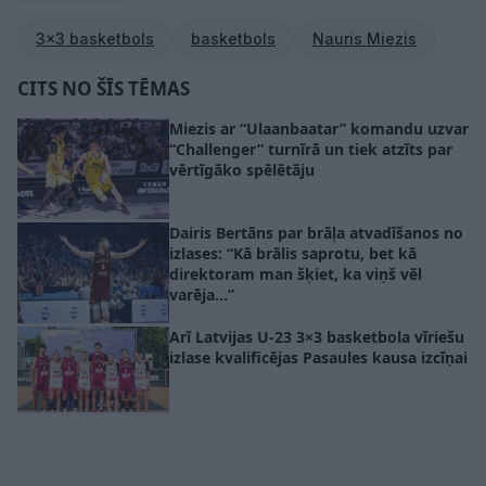
3x3 basketbols
basketbols
Nauris Miezis
CITS NO ŠĪS TĒMAS
Miezis ar “Ulaanbaatar” komandu uzvar
“Challenger” turnīrā un tiek atzīts par
vērtīgāko spēlētāju
Dairis Bertāns par brāļa atvadīšanos no
izlases: “Kā brālis saprotu, bet kā
direktoram man šķiet, ka viņš vēl
varēja…”
Arī Latvijas U-23 3×3 basketbola vīriešu
izlase kvalificējas Pasaules kausa izcīņai