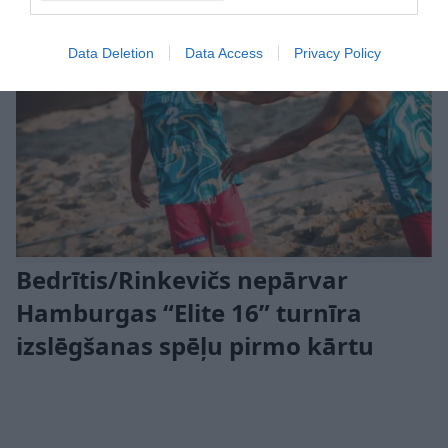
Data Deletion
Data Access
Privacy Policy
Bedrītis/Rinkevičs nepārvar
Hamburgas “Elite 16” turnīra
izslēgšanas spēļu pirmo kārtu