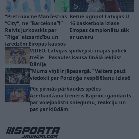
“Pretī nav ne Mančestras
Beruē uguņo! Latvijas U-
“City”, ne “Barcelona”!”
16 basketbola izlase
Raivis Jurkovskis par
Eiropas čempionātu sāk
“Riga” aizsardzību un
ar uzvaru
izredzēm Eiropas kausos
VIDEO. Latvijas spīdvejisti mājās paliek
trešie – Pasaules kausa finālā iekļūst
Dānija
“Mums viņš ir jāpasargā.” Valters pauž
viedokli par Porziņģa nespēlēšanu izlasē
Pēc pirmās pārbaudes spēles
Azerbaidžānā treneris Kaprioti gandarīts
par volejbolistu sniegumu, reakciju un
pat par kļūdām