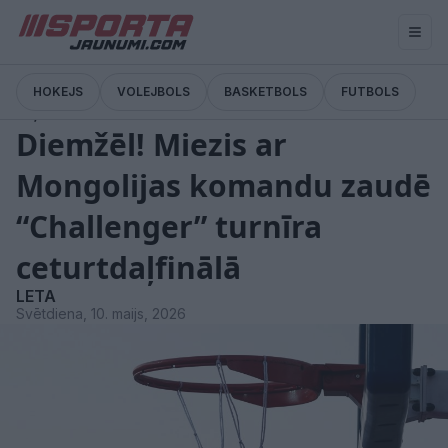
HOKEJS
VOLEJBOLS
BASKETBOLS
FUTBOLS
Ziņas
Diemžēl! Miezis ar
Mongolijas komandu zaudē
“Challenger” turnīra
ceturtdaļfinālā
LETA
Svētdiena, 10. maijs, 2026