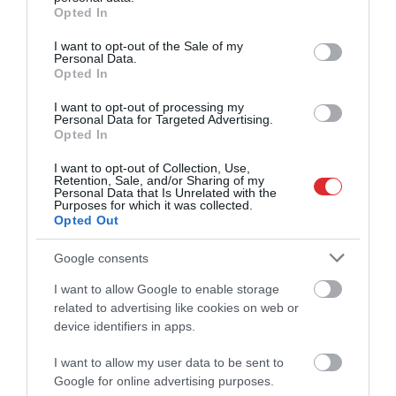
grant or deny consent to Google and its third-party tags to
Opted In
use your data for below specified purposes in below Google
consent section.
I want to opt-out of the Sale of my
Personal Data.
Opted In
I want to opt-out of processing my
Personal Data for Targeted Advertising.
Opted In
I want to opt-out of Collection, Use,
Retention, Sale, and/or Sharing of my
Personal Data that Is Unrelated with the
Purposes for which it was collected.
Opted Out
Google consents
Latvijas U16 basketbolisti svin
I want to allow Google to enable storage
uzvaru pār Turciju otrajā Eiropas
related to advertising like cookies on web or
device identifiers in apps.
čempionāta mačā
I want to allow my user data to be sent to
Google for online advertising purposes.