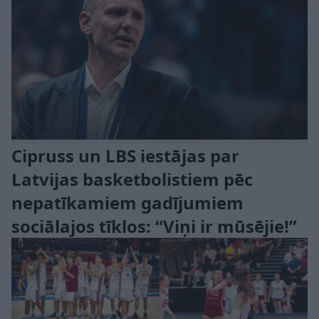
Cipruss un LBS iestājas par
Latvijas basketbolistiem pēc
nepatīkamiem gadījumiem
sociālajos tīklos: “Viņi ir mūsējie!”