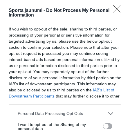
basketbols
Rīgas zeļļi
Sporta jaunumi -
Do Not Process My Personal
Information
CITS NO ŠĪS TĒMAS
If you wish to opt-out of the sale, sharing to third parties, or
Cipruss un LBS iestājas par Latvijas
processing of your personal or sensitive information for
basketbolistiem pēc nepatīkamiem
targeted advertising by us, please use the below opt-out
gadījumiem sociālajos tīklos: “Viņi ir
section to confirm your selection. Please note that after your
mūsējie!”
opt-out request is processed you may continue seeing
“Rīgas Zeļļi” papildina sastāvu ar “Big
interest-based ads based on personal information utilized by
Fish” – NCAA zvaigzni Īzaku Džonsonu
us or personal information disclosed to third parties prior to
your opt-out. You may separately opt-out of the further
disclosure of your personal information by third parties on the
IAB’s list of downstream participants. This information may
Latvijas U-18 basketbolistēm neizdodas
revanšēties Polijai – spēlēs par septīto
also be disclosed by us to third parties on the
IAB’s List of
vietu
Downstream Participants
that may further disclose it to other
third parties.
Please note that this website/app uses one or more Google
Personal Data Processing Opt Outs
services and may gather and store information including but
not limited to your visit or usage behaviour. You may click to
I want to opt-out of the Sharing of my
personal data.