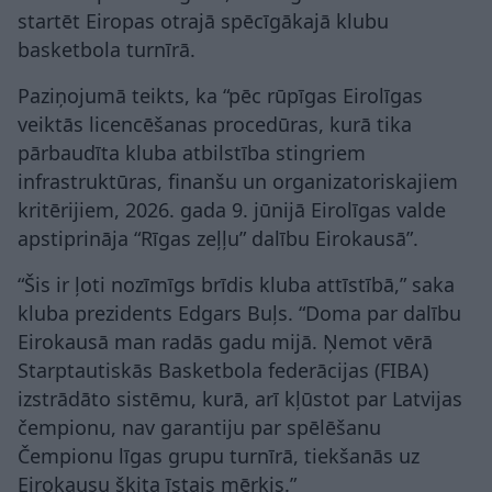
startēt Eiropas otrajā spēcīgākajā klubu
basketbola turnīrā.
Paziņojumā teikts, ka “pēc rūpīgas Eirolīgas
veiktās licencēšanas procedūras, kurā tika
pārbaudīta kluba atbilstība stingriem
infrastruktūras, finanšu un organizatoriskajiem
kritērijiem, 2026. gada 9. jūnijā Eirolīgas valde
apstiprināja “Rīgas zeļļu” dalību Eirokausā”.
“Šis ir ļoti nozīmīgs brīdis kluba attīstībā,” saka
kluba prezidents Edgars Buļs. “Doma par dalību
Eirokausā man radās gadu mijā. Ņemot vērā
Starptautiskās Basketbola federācijas (FIBA)
izstrādāto sistēmu, kurā, arī kļūstot par Latvijas
čempionu, nav garantiju par spēlēšanu
Čempionu līgas grupu turnīrā, tiekšanās uz
Eirokausu šķita īstais mērķis.”