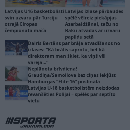
Latvijas U16 basketbolisti
Latvijas izlase pārbaudes
svin uzvaru pār Turciju
spēlē vēlreiz piekāpjas
otrajā Eiropas
Azerbaidžānai, taču no
čempionāta mačā
Baku atvadās ar uzvaru
papildu setā
Dairis Bertāns par brāļa atvadīšanos no
izlases: “Kā brālis saprotu, bet kā
direktoram man šķiet, ka viņš vēl
varēja…”
Neplānota brīvdiena!
Graudiņa/Samoilova bez cīņas iekļūst
Hamburgas “Elite 16” pusfinālā
Latvijas U-18 basketbolistēm neizdodas
revanšēties Polijai – spēlēs par septīto
vietu