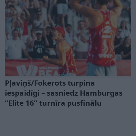
Pļaviņš/Fokerots turpina
iespaidīgi – sasniedz Hamburgas
“Elite 16” turnīra pusfinālu