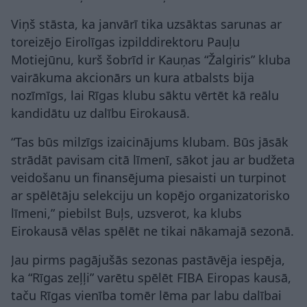
Viņš stāsta, ka janvārī tika uzsāktas sarunas ar
toreizējo Eirolīgas izpilddirektoru Pauļu
Motiejūnu, kurš šobrīd ir Kauņas “Žalgiris” kluba
vairākuma akcionārs un kura atbalsts bija
nozīmīgs, lai Rīgas klubu sāktu vērtēt kā reālu
kandidātu uz dalību Eirokausā.
“Tas būs milzīgs izaicinājums klubam. Būs jāsāk
strādāt pavisam citā līmenī, sākot jau ar budžeta
veidošanu un finansējuma piesaisti un turpinot
ar spēlētāju selekciju un kopējo organizatorisko
līmeni,” piebilst Buļs, uzsverot, ka klubs
Eirokausā vēlas spēlēt ne tikai nākamajā sezonā.
Jau pirms pagājušās sezonas pastāvēja iespēja,
ka “Rīgas zeļļi” varētu spēlēt FIBA Eiropas kausā,
taču Rīgas vienība tomēr lēma par labu dalībai