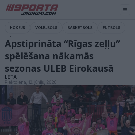
HOKEJS
VOLEJBOLS
BASKETBOLS
FUTBOLS
Ziņas
Apstiprināta “Rīgas zeļļu”
spēlēšana nākamās
sezonas ULEB Eirokausā
LETA
Piektdiena, 12. jūnijs, 2026