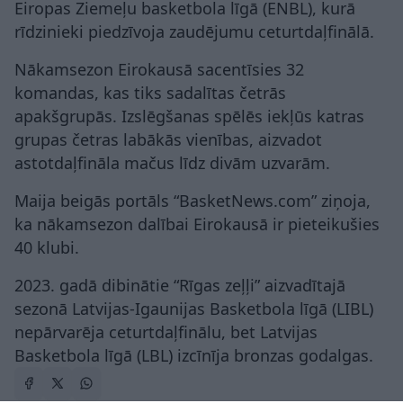
Eiropas Ziemeļu basketbola līgā (ENBL), kurā
rīdzinieki piedzīvoja zaudējumu ceturtdaļfinālā.
Nākamsezon Eirokausā sacentīsies 32
komandas, kas tiks sadalītas četrās
apakšgrupās. Izslēgšanas spēlēs iekļūs katras
grupas četras labākās vienības, aizvadot
astotdaļfināla mačus līdz divām uzvarām.
Maija beigās portāls “BasketNews.com” ziņoja,
ka nākamsezon dalībai Eirokausā ir pieteikušies
40 klubi.
2023. gadā dibinātie “Rīgas zeļļi” aizvadītajā
sezonā Latvijas-Igaunijas Basketbola līgā (LIBL)
nepārvarēja ceturtdaļfinālu, bet Latvijas
Basketbola līgā (LBL) izcīnīja bronzas godalgas.