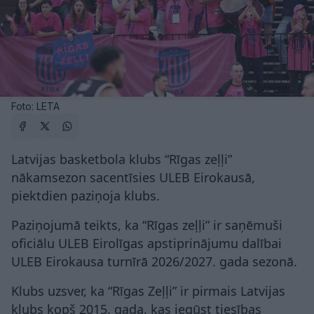
Foto: LETA
Latvijas basketbola klubs “Rīgas zeļļi”
nākamsezon sacentīsies ULEB Eirokausā,
piektdien paziņoja klubs.
Paziņojumā teikts, ka “Rīgas zeļļi” ir saņēmuši
oficiālu ULEB Eirolīgas apstiprinājumu dalībai
ULEB Eirokausa turnīrā 2026/2027. gada sezonā.
Klubs uzsver, ka “Rīgas Zeļļi” ir pirmais Latvijas
klubs kopš 2015. gada, kas iegūst tiesības