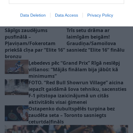
Data Deletion
Data Access
Privacy Policy
Sāpīgs zaudējums
Trīs setu drāma ar
pusfinālā –
laimīgām beigām!
Pļaviņam/Fokerotam
Graudiņa/Samoilova
priekšā cīņa par “Elite 16”
sasniedz “Elite 16” finālu
bronzu
Ļebedevs pēc “Grand Prix” Rīgā neslēpj
vilšanos: “Mājās finālam bija jābūt kā
minimums”
FOTO. “Red Bull Showrun Village” aicina
iepazīt gaidāmā šova tehniku, sacensties
F-1 pitstopa izaicinājumā un citās
aktivitātēs visai ģimenei
Ostapenko dubultspēlēs turpina bez
zaudēta seta – Toronto sasniegts
ceturtdaļfināls