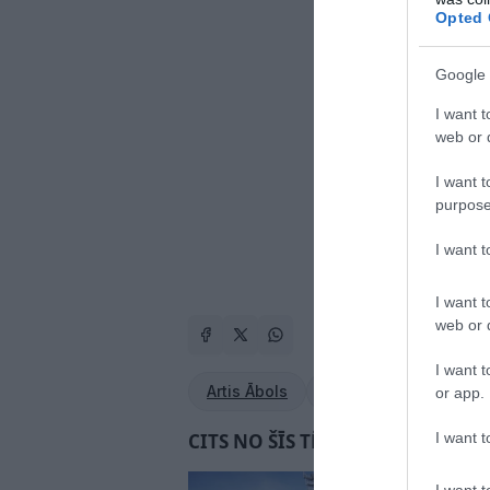
Opted 
Google 
I want t
web or d
I want t
purpose
I want 
I want t
web or d
I want t
Artis Ābols
autokross
soctīkl
or app.
I want t
CITS NO ŠĪS TĒMAS
“Šis ir ļoti, ļoti vā
I want t