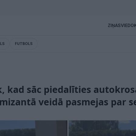
ZIŅAS
VIEDOK
LS
FUTBOLS
, kad sāc piedalīties autokro
izantā veidā pasmejas par s