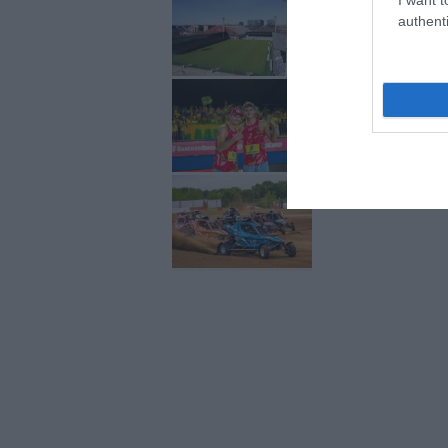
LFF ieceri attīstīt 
authenti
“Kā var pēc četrdes
galvu Pļaviņa priek
Latviešu junioriem