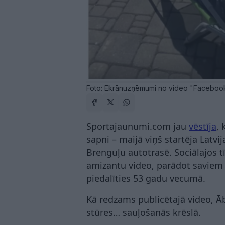
Foto: Ekrānuzņēmumi no video "Facebook";
Sportajaunumi.com jau
vēstīja
, 
sapni – maijā viņš startēja Lat
Brenguļu autotrasē. Sociālajos tī
amizantu video, parādot saviem 
piedalīties 53 gadu vecumā.
Kā redzams publicētajā video, Āb
stūres… sauļošanās krēslā.