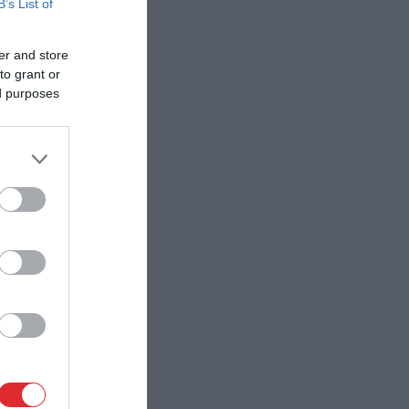
B’s List of
er and store
to grant or
ed purposes