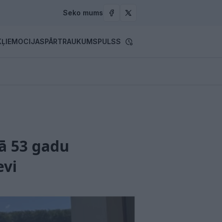
Seko mums
ĻI
EMOCIJAS
PĀRTRAUKUMS
PULSS
sā 53 gadu
evi