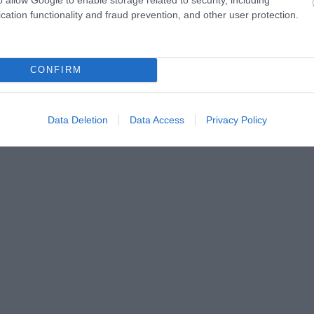
Skonto stadiona teritoriju
cation functionality and fraud prevention, and other user protection.
mit gadu sasniegšanas vēl tā spēlēt?” Latvieši noliec
CONFIRM
šā pēc vēsturiskā triumfa Rio smiltīs
Data Deletion
Data Access
Privacy Policy
 pjedestāli FIA Eiropas autokrosa čempionāta posmos