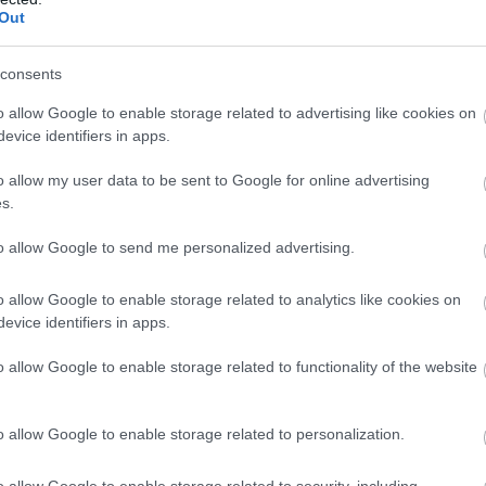
Out
consents
o allow Google to enable storage related to advertising like cookies on
evice identifiers in apps.
o allow my user data to be sent to Google for online advertising
s.
to allow Google to send me personalized advertising.
o allow Google to enable storage related to analytics like cookies on
evice identifiers in apps.
o allow Google to enable storage related to functionality of the website
i
o allow Google to enable storage related to personalization.
jš arguments.” Sporta infrastruktūras speciālists kritizē
o allow Google to enable storage related to security, including