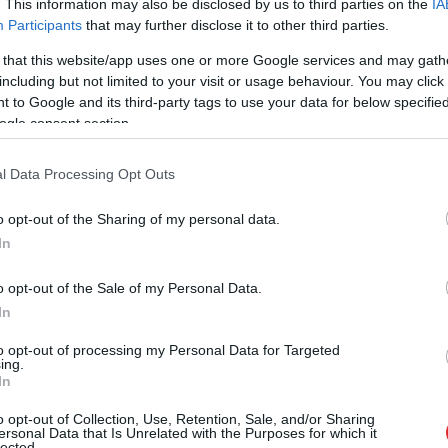
. This information may also be disclosed by us to third parties on the
IA
Participants
that may further disclose it to other third parties.
 that this website/app uses one or more Google services and may gath
including but not limited to your visit or usage behaviour. You may click 
 to Google and its third-party tags to use your data for below specifi
ogle consent section.
l Data Processing Opt Outs
o opt-out of the Sharing of my personal data.
In
o opt-out of the Sale of my Personal Data.
In
to opt-out of processing my Personal Data for Targeted
ing.
In
o opt-out of Collection, Use, Retention, Sale, and/or Sharing
ersonal Data that Is Unrelated with the Purposes for which it
lected.