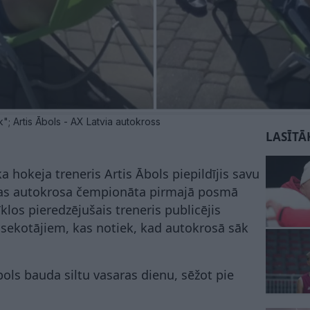
 Artis Ābols - AX Latvia autokross
LASĪTĀ
ka hokeja treneris Artis Ābols piepildījis savu
vijas autokrosa čempionāta pirmajā posmā
klos pieredzējušais treneris publicējis
sekotājiem, kas notiek, kad autokrosā sāk
ols bauda siltu vasaras dienu, sēžot pie