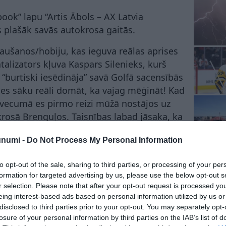
ook” lapu “Artis Ābols – AX Latvia
s plašāk savās autokrosa gaitās.
izraušanos/hobiju, kas ieguva reālas aprises
talizators kļuva Kaspars Silenieks, kurš
“burtiski iesēdināja” savā Golfā sacensībās
es sāku reāli domāt, ka vajag mēģināt! Kad
u vecumā es pirmo reizi mūžā nostājos uz
rosā Brenguļos. Taisnības labad jāsaka, ka
acensībās. Bet tas bija ar klasiskās piedziņas
unumi -
Do Not Process My Personal Information
guļos bija pirmā reize.”
lāja arī savus mērķus autokrosā. Viņš vēlas
to opt-out of the sale, sharing to third parties, or processing of your per
formation for targeted advertising by us, please use the below opt-out s
lam, mācīties, baudīt procesu, censties kļūt
r selection. Please note that after your opt-out request is processed y
 emocijas.
eing interest-based ads based on personal information utilized by us or
disclosed to third parties prior to your opt-out. You may separately opt-
iņš! Sēžot sporta mašīnā, jau Vaztuss laikā,
losure of your personal information by third parties on the IAB’s list of
00% varu atslēgties no hokeja,” uzsver Artis.