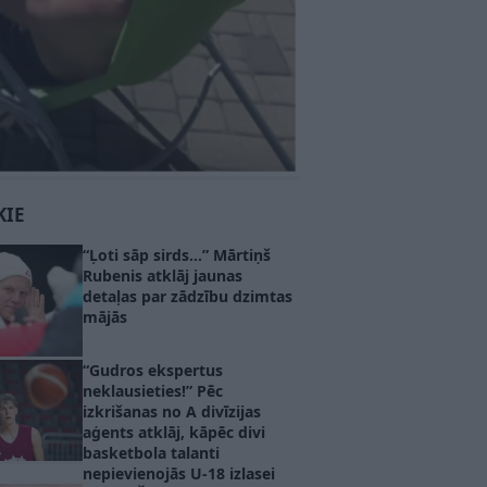
KIE
“Ļoti sāp sirds…” Mārtiņš
Rubenis atklāj jaunas
detaļas par zādzību dzimtas
mājās
“Gudros ekspertus
neklausieties!” Pēc
izkrišanas no A divīzijas
aģents atklāj, kāpēc divi
basketbola talanti
nepievienojās U-18 izlasei