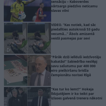
sensāciju – Kaboverdes
vārtsargs piedzīvo neticamu
slavas vilni
VIDEO. “Kas notiek, kad sāc
piedalīties autokrosā 53 gadu
vecumā…” Ābols amizantā
veidā pasmejas par sevi
“Pārāk dziļi ielīduši iedzīvotāju
kabatās!” Sabiedrība neslēpj
savu sašutumu par 400 000
eiro piešķiršanu bridža
čempionātu norisei Rīgā
“Kas tur ko lemt?” Hokeja
līdzjutējiem ir ko teikt par
izlases galvenā trenera nākotni