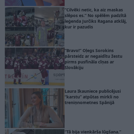
“Cilvēki netic, ka aiz maskas
slēpos es.” No spēlēm padzītā
leģenda Jurčiks Ragana atklāj,
kur ir pazudis
“Bravo!” Oļegs Sorokins
pārsteidz ar negaidītu žestu
pirms pusfināla cīņas ar
Slovākiju
Laura Ikauniece publicējusi
“karstu” atpūtas mirkli no
treniņnometnes Spānijā
“Tā bija vienkārša lūgšana.”