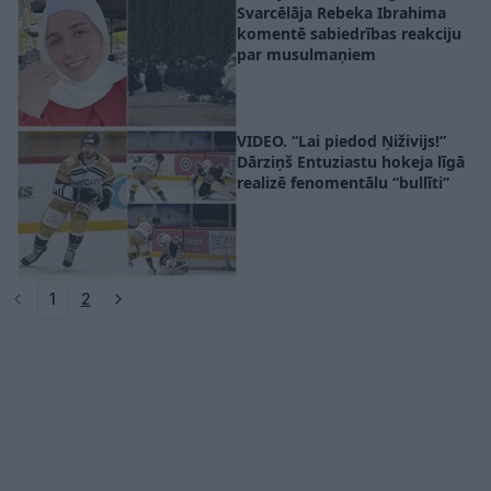
Svarcēlāja Rebeka Ibrahima
komentē sabiedrības reakciju
par musulmaņiem
VIDEO. “Lai piedod Ņiživijs!”
Dārziņš Entuziastu hokeja līgā
realizē fenomentālu “bullīti”
1
2