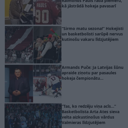
Raimonds Pauls rāda piemēru,
kā jāstrādā hokeja pavasarī
“Sirmo matu sezona!” Hokejisti
un basketbolisti sarūpē nervus
kutinošu vakaru līdzjutējiem
Armands Puče: Ja Latvijas šūnu
apraide ziņotu par pasaules
hokeja čempionātu…
“Tas, ko redzēju viņa acīs…”
Basketbolista Arta Ates sieva
velta aizkustinošus vārdus
Valmieras līdzjutējiem