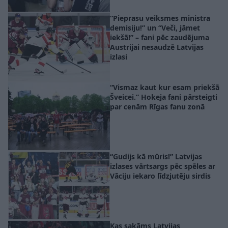
“Pieprasu veiksmes ministra
demisiju!” un “Veči, jāmet
iekšā!” – fani pēc zaudējuma
Austrijai nesaudzē Latvijas
izlasi
“Vismaz kaut kur esam priekšā
Šveicei.” Hokeja fani pārsteigti
par cenām Rīgas fanu zonā
“Gudijs kā mūris!” Latvijas
izlases vārtsargs pēc spēles ar
Vāciju iekaro līdzjutēju sirdis
Kas sakāms Latvijas