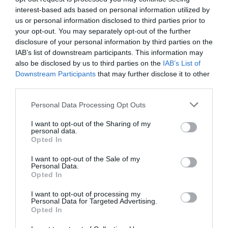
“Apklusināja visu arēnu!” Lai
interest-based ads based on personal information utilized by
gan hokeja čempionātā
us or personal information disclosed to third parties prior to
uzvarēja Somija, skatītājus
vairāk aizkustināja kas cits
your opt-out. You may separately opt-out of the further
disclosure of your personal information by third parties on the
IAB’s list of downstream participants. This information may
also be disclosed by us to third parties on the
IAB’s List of
Downstream Participants
that may further disclose it to other
Smiekli garantēti! Hokeja fani
third parties.
atminas spilgtas komentētāju
pērles, kuras nevar aizmirst
Please note that this website/app uses one or more Google
Personal Data Processing Opt Outs
services and may gather and store information including but
not limited to your visit or usage behaviour. You may click to
I want to opt-out of the Sharing of my
personal data.
grant or deny consent to Google and its third-party tags to
Opted In
use your data for below specified purposes in below Google
“Panorāma” nav tik svarīga!
consent section.
Aizkustinošs stāsts par divām
I want to opt-out of the Sale of my
Personal Data.
sirmgalvēm – kvēlām hokeja
Opted In
fanēm
I want to opt-out of processing my
Personal Data for Targeted Advertising.
Opted In
Pēc zaudējuma Norvēģijai
Latvijas līdzjutēji ir vienoti: “Šai