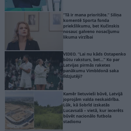
“Tā ir mana prioritāte.” Siliņa
komentē Sporta fonda
priekšlikumu, bet Kučinskis
nosauc galveno nosacījumu
likuma virzībai
VIDEO. “Lai nu kāds Ostapenko
būtu raksturs, bet…” Ko par
Latvijas pirmās raketes
panākumu Vimbldonā saka
līdzjutēji?
Kamēr lietuvieši būvē, Latvijā
joprojām valda neskaidrība.
Lūk, kā šobrīd izskatās
Lucavsalā – vietā, kur iecerēts
būvēt nacionālo futbola
stadionu