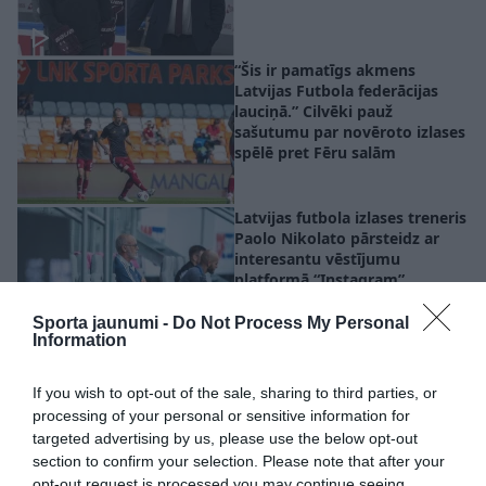
“Šis ir pamatīgs akmens
Latvijas Futbola federācijas
lauciņā.” Cilvēki pauž
sašutumu par novēroto izlases
spēlē pret Fēru salām
Latvijas futbola izlases treneris
Paolo Nikolato pārsteidz ar
interesantu vēstījumu
platformā “Instagram”
Sporta jaunumi -
Do Not Process My Personal
Information
VIDEO. Itāļu gondoljers pierāda
– futbols viņiem ir asinīs
If you wish to opt-out of the sale, sharing to third parties, or
processing of your personal or sensitive information for
targeted advertising by us, please use the below opt-out
section to confirm your selection. Please note that after your
opt-out request is processed you may continue seeing