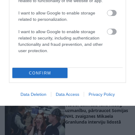
related to functionality of the website or app.
I want to allow Google to enable storage
related to personalization.
“Gudļevski par aizsardzības
ministru!” Fani izbauda saldo
I want to allow Google to enable storage
uzvaru pār ASV
related to security, including authentication
functionality and fraud prevention, and other
user protection.
“Varbūt Rinkēvičs tomēr var
uzticēt Balceram veidot
CONFIRM
koalīciju?” Fani pēc zaudējuma
Somijai gan ironizē, gan izsaka
kritiku
Data Deletion
Data Access
Privacy Policy
VIDEO. Latviešu fane nozog
uzmanību, pārtraucot Somijas
NHL zvaigznes Mikaela
Granlunda interviju lidostā