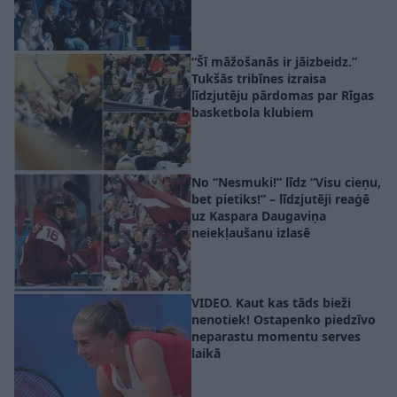
“Šī māžošanās ir jāizbeidz.”
Tukšās tribīnes izraisa
līdzjutēju pārdomas par Rīgas
basketbola klubiem
No “Nesmuki!” līdz “Visu cieņu,
bet pietiks!” – līdzjutēji reaģē
uz Kaspara Daugaviņa
neiekļaušanu izlasē
VIDEO. Kaut kas tāds bieži
nenotiek! Ostapenko piedzīvo
neparastu momentu serves
laikā