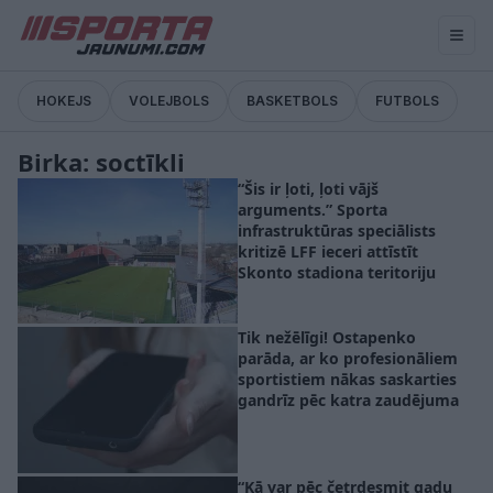
HOKEJS
VOLEJBOLS
BASKETBOLS
FUTBOLS
Birka: soctīkli
“Šis ir ļoti, ļoti vājš
arguments.” Sporta
infrastruktūras speciālists
kritizē LFF ieceri attīstīt
Skonto stadiona teritoriju
Tik nežēlīgi! Ostapenko
parāda, ar ko profesionāliem
sportistiem nākas saskarties
gandrīz pēc katra zaudējuma
“Kā var pēc četrdesmit gadu