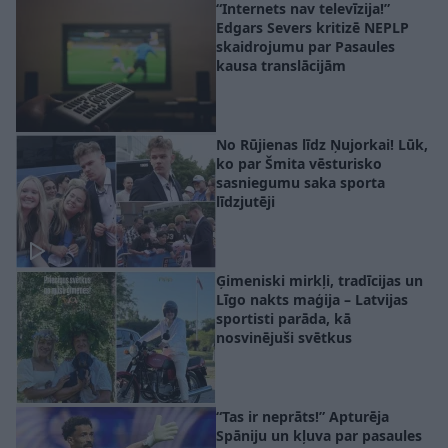
“Internets nav televīzija!”
Edgars Severs kritizē NEPLP
skaidrojumu par Pasaules
kausa translācijām
No Rūjienas līdz Ņujorkai! Lūk,
ko par Šmita vēsturisko
sasniegumu saka sporta
līdzjutēji
Ģimeniski mirkļi, tradīcijas un
Līgo nakts maģija – Latvijas
sportisti parāda, kā
nosvinējuši svētkus
“Tas ir neprāts!” Apturēja
Spāniju un kļuva par pasaules