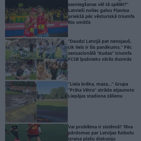
sasniegšanas vēl tā spēlēt?”
Latvieši noliec galvu Pļaviņa
priekšā pēc vēsturiskā triumfa
Rio smiltīs
“Daudzi Latvijā pat nenojauš,
cik liels ir šis panākums.” Pēc
sensacionālā “Audas” triumfa
FCSB īpašnieks vārās dusmās
“Liela brēka, maza…” Grupa
“Prāta Vētra” atrāda atjaunoto
Liepājas stadiona zālienu
Vai problēma ir sistēmā? Tēva
pārdomas par Latvijas futbolu
izraisa plašu diskusiju