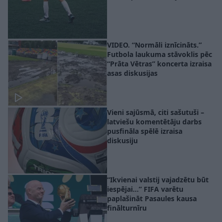
VIDEO. “Normāli iznīcināts.”
Futbola laukuma stāvoklis pēc
“Prāta Vētras” koncerta izraisa
asas diskusijas
Vieni sajūsmā, citi sašutuši –
latviešu komentētāju darbs
pusfināla spēlē izraisa
diskusiju
“Ikvienai valstij vajadzētu būt
iespējai…” FIFA varētu
paplašināt Pasaules kausa
finālturnīru