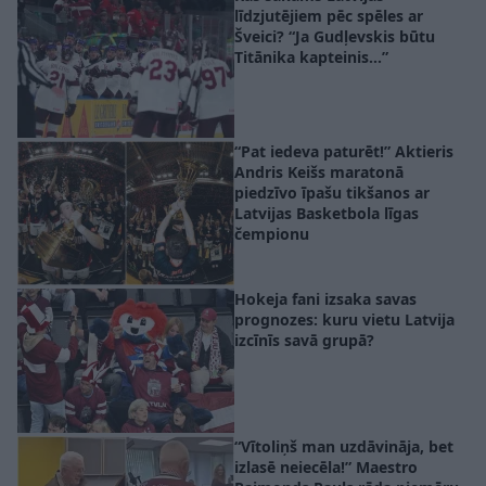
līdzjutējiem pēc spēles ar
Šveici? “Ja Gudļevskis būtu
Titānika kapteinis…”
“Pat iedeva paturēt!” Aktieris
Andris Keišs maratonā
piedzīvo īpašu tikšanos ar
Latvijas Basketbola līgas
čempionu
Hokeja fani izsaka savas
prognozes: kuru vietu Latvija
izcīnīs savā grupā?
“Vītoliņš man uzdāvināja, bet
izlasē neiecēla!” Maestro