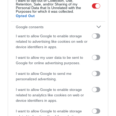
I want to opt-out of Collection, Use,
Retention, Sale, and/or Sharing of my
izlasei nav ko pārmest”
Personal Data that Is Unrelated with the
Purposes for which it was collected.
Opted Out
Google consents
“Vēl divas uzvaras līdz
brīvdienai!” Izlases sniegums
I want to allow Google to enable storage
pret Ungāriju ceļ spārnos
related to advertising like cookies on web or
līdzjutējus
device identifiers in apps.
I want to allow my user data to be sent to
Google for online advertising purposes.
“Maku sargās ar visu augumu.”
Puče sasmīdina fanus – kā
I want to allow Google to send me
izskatītos Latvijas valdība ar
personalized advertising.
Balceru premjera krēslā?
I want to allow Google to enable storage
related to analytics like cookies on web or
“Kas būs, kad Tralmaks
device identifiers in apps.
izgulēsies?” un “Dzīve ir
skaista!” Latvijas līdzjutēji
I want to allow Google to enable storage
līksmo pēc “sausās” uzvaras