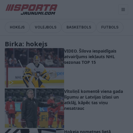
HOKEJS
VOLEJBOLS
BASKETBOLS
FUTBOLS
Birka: hokejs
VIDEO. Šilova iespaidīgais
atvairījums iekļauts NHL
sezonas TOP 15
Vītoliņš komentē viena gada
līgumu ar Latvijas izlasi un
atklāj, kāpēc tas viņu
nesatrauc
Hokeja nometnes lietā