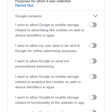
zināms, kuri hokejisti cīnīsies
Purposes for which it was collected.
pret NHL zvaigznēm 3×3
Opted Out
hokeja turnīrā
Google consents
I want to allow Google to enable storage
Mazāk zināmais Bērzkalns!
related to advertising like cookies on web or
Jauniešu vecumā uz pārējo
device identifiers in apps.
fona neizcēlās, bet nākotnē
NHL varētu pretendēt uz trešo
I want to allow my user data to be sent to
vai ceturto maiņu
Google for online advertising purposes.
Šmits: “Man ir daudz lietu, pie
I want to allow Google to send me
kurām piestrādāt, lai sasniegtu
personalized advertising.
nākamo līmeni”
I want to allow Google to enable storage
related to analytics like cookies on web or
device identifiers in apps.
Izskan skaļas runas par
Merzļikina nākotni:
I want to allow Google to enable storage
“Kolumbusā viņš nākamsezon
related to functionality of the website or app.
vairs nespēlēs”