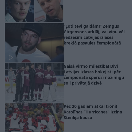
“Ļoti tevi gaidām!” Zemgus
Girgensons atklāj, vai viņu vēl
redzēsim Latvijas izlases
kreklā pasaules čempionātā
Gaisā virmo mīlestība! Divi
Latvijas izlases hokejisti pēc
čempionāta spēruši nozīmīgu
soli privātajā dzīvē
Pēc 20 gadiem atkal tronī!
Karolīnas “Hurricanes” izcīna
Stenlija kausu