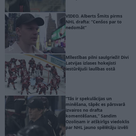
VIDEO. Alberts Šmits pirms
NHL drafta: “Cenšos par to
nedomāt”
Mīlestības pilni saulgrieži! Divi
Latvijas izlases hokejisti
iestūrējuši laulības ostā
“Tās ir spekulācijas un
minēšana, tāpēc es pārsvarā
izvairos no drafta
komentēšanas,” Sandim
Ozoliņam ir atšķirīgs viedoklis
par NHL jauno spēlētāju izvēli