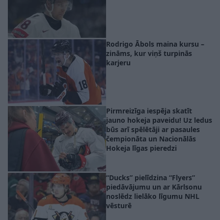
Rodrigo Ābols maina kursu –
zināms, kur viņš turpinās
karjeru
Pirmreizīga iespēja skatīt
jauno hokeja paveidu! Uz ledus
būs arī spēlētāji ar pasaules
čempionāta un Nacionālās
Hokeja līgas pieredzi
“Ducks” pielīdzina “Flyers”
piedāvājumu un ar Kārlsonu
noslēdz lielāko līgumu NHL
vēsturē