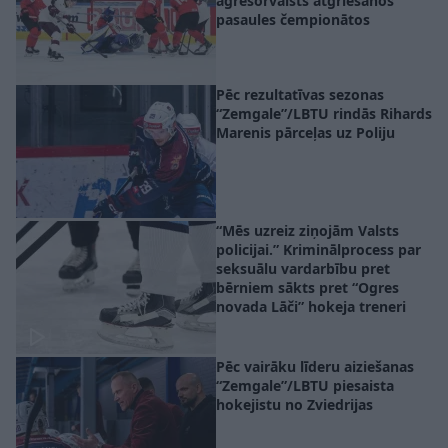
agresorvalsts atgriešanos
pasaules čempionātos
Pēc rezultatīvas sezonas
“Zemgale”/LBTU rindās Rihards
Marenis pārceļas uz Poliju
“Mēs uzreiz ziņojām Valsts
policijai.” Kriminālprocess par
seksuālu vardarbību pret
bērniem sākts pret “Ogres
novada Lāči” hokeja treneri
Pēc vairāku līderu aiziešanas
“Zemgale”/LBTU piesaista
hokejistu no Zviedrijas