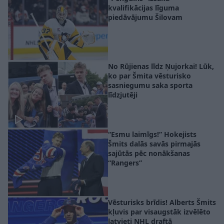
kvalifikācijas līguma
piedāvājumu Šilovam
No Rūjienas līdz Ņujorkai! Lūk,
ko par Šmita vēsturisko
sasniegumu saka sporta
līdzjutēji
“Esmu laimīgs!” Hokejists
Šmits dalās savās pirmajās
sajūtās pēc nonākšanas
“Rangers”
Vēsturisks brīdis! Alberts Šmits
kļuvis par visaugstāk izvēlēto
latvieti NHL draftā