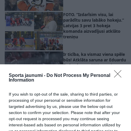
FOTO. “Izdarīsim visu, lai
parādītu savu labāko hokeju.”
Latvijas 3 pret 3 hokeja
komanda aizvadījusi atklāto
treniņu
Ir ticība, ka vismaz viena spēle
būs! Atklāta saruna ar Eduardu
Tralmaku par NHL sapni,
naudu un izvēli riskēt vēlreiz
Sporta jaunumi -
Do Not Process My Personal
Information
Šilovs paliek Pitsburgā!
If you wish to opt-out of the sale, sharing to third parties, or
“Penguins” pagarina
processing of your personal or sensitive information for
vienošanos ar latviešu
targeted advertising by us, please use the below opt-out
vārtsargu
section to confirm your selection. Please note that after your
opt-out request is processed you may continue seeing
interest-based ads based on personal information utilized by