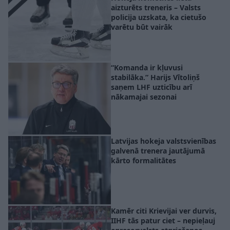
aizturēts treneris – Valsts
policija uzskata, ka cietušo
varētu būt vairāk
“Komanda ir kļuvusi
stabilāka.” Harijs Vītoliņš
saņem LHF uzticību arī
nākamajai sezonai
Latvijas hokeja valstsvienības
galvenā trenera jautājumā
kārto formalitātes
Kamēr citi Krievijai ver durvis,
IIHF tās patur ciet – nepieļauj