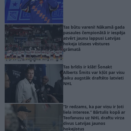
Tas būtu vareni! Nākamā gada
pasaules čempionātā ir iespēja
atvērt jaunu lappusi Latvijas
hokeja izlases vēstures
grāmatā
Tas brīdis ir klāt! Šonakt
Alberts Šmits var kļūt par visu
laiku augstāk draftēto latvieti
NHL
“Ir redzams, ka par viņu ir ļoti
liela interese.” Bārtulis kopā ar
Teofanusu uz NHL draftu virza
divus Latvijas jaunos
hokejistus