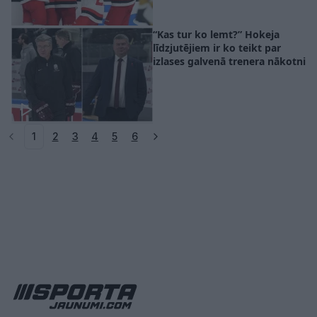
“Kas tur ko lemt?” Hokeja
līdzjutējiem ir ko teikt par
izlases galvenā trenera nākotni
1
2
3
4
5
6