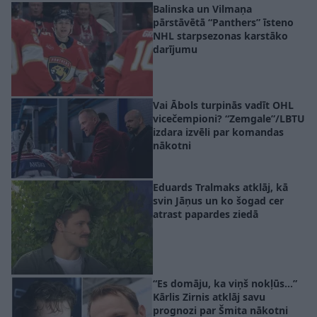
Balinska un Vilmaņa
pārstāvētā “Panthers” īsteno
NHL starpsezonas karstāko
darījumu
Vai Ābols turpinās vadīt OHL
vicečempioni? “Zemgale”/LBTU
izdara izvēli par komandas
nākotni
Eduards Tralmaks atklāj, kā
svin Jāņus un ko šogad cer
atrast papardes ziedā
“Es domāju, ka viņš nokļūs…”
Kārlis Zirnis atklāj savu
prognozi par Šmita nākotni