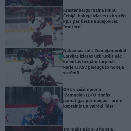
Krastenbergs maina klubu
Čehijā, hokeja izlases uzbrucējs
kļūs par Česke Budejovices
“motoru”
Nākamais solis Ziemeļamerikā!
Latvijas izlases uzbrucējs pēc
koledžas beigām turpinās
karjeru ASV pieaugušo hokeja
sistēmā
OHL vicečempionu
“Zemgale”/LBTU rindās
pamatīgas pārmaiņas – prom
kapteinis un vairāki līderi
Tralmaks pēc 3×3 hokeja