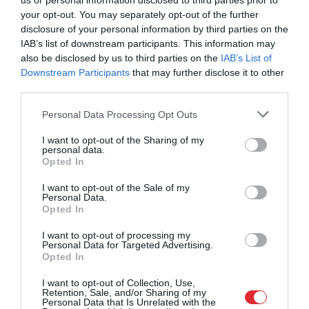
us or personal information disclosed to third parties prior to
“Būs vien uz to Kanādu
your opt-out. You may separately opt-out of the further
mellenes jāved!” Tralmaks
disclosure of your personal information by third parties on the
paraksta līgumu ar
IAB’s list of downstream participants. This information may
Edmontonas “Oilers”
also be disclosed by us to third parties on the
IAB’s List of
Downstream Participants
that may further disclose it to other
third parties.
Bļugers pārceļas uz Toronto –
Please note that this website/app uses one or more Google
Personal Data Processing Opt Outs
līguma summa piesaista
services and may gather and store information including but
uzmanību
not limited to your visit or usage behaviour. You may click to
I want to opt-out of the Sharing of my
personal data.
grant or deny consent to Google and its third-party tags to
Opted In
use your data for below specified purposes in below Google
consent section.
I want to opt-out of the Sale of my
Personal Data.
Jaunumi no NHL: Floridas
Opted In
“Panthers” pagarina līgumu ar
Sandi Vilmani
I want to opt-out of processing my
Personal Data for Targeted Advertising.
Opted In
I want to opt-out of Collection, Use,
Retention, Sale, and/or Sharing of my
Latvija atklāj savus trumpjus –
Personal Data that Is Unrelated with the