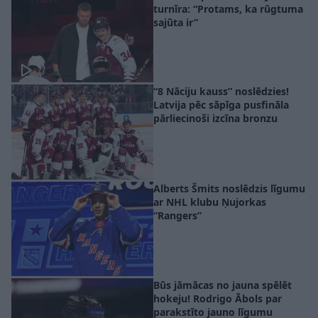
turnīra: “Protams, ka rūgtuma
sajūta ir”
“8 Nāciju kauss” noslēdzies!
Latvija pēc sāpīga pusfināla
pārliecinoši izcīna bronzu
Alberts Šmits noslēdzis līgumu
ar NHL klubu Ņujorkas
“Rangers”
Būs jāmācas no jauna spēlēt
hokeju! Rodrigo Ābols par
parakstīto jauno līgumu