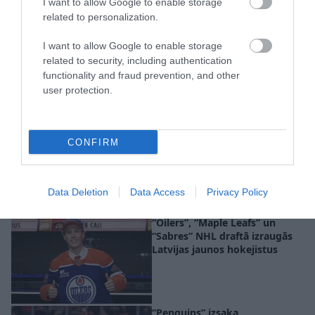
I want to allow Google to enable storage
related to personalization.
Šmits par dzīvi pēc NHL drafta:
pret visiem valda vienāda
I want to allow Google to enable storage
attieksme
related to security, including authentication
functionality and fraud prevention, and other
user protection.
“Dodoties prom, mūs sagaidīja
vēl lielāks pārsteigums…”
CONFIRM
Merzļikins sirsnīgi iepriecina
topošo hokeja vārtsargu un
viņa ģimeni
Data Deletion
Data Access
Privacy Policy
“Oilers”, “Maple Leafs” un
“Sabres” NHL draftā izraugās
Latvijas jaunos hokejistus
“Penguins” izsaka