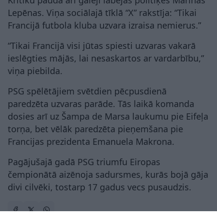
Lepēnas. Viņa sociālajā tīklā “X” rakstīja: “Tikai
Francijā futbola kluba uzvara izraisa nemierus.”
“Tikai Francijā visi jūtas spiesti uzvaras vakarā
ieslēgties mājās, lai nesaskartos ar vardarbību,”
viņa piebilda.
PSG spēlētājiem svētdien pēcpusdienā
paredzēta uzvaras parāde. Tās laikā komanda
dosies arī uz Šampa de Marsa laukumu pie Eifeļa
torņa, bet vēlāk paredzēta pieņemšana pie
Francijas prezidenta Emanuela Makrona.
Pagājušajā gadā PSG triumfu Eiropas
čempionātā aizēnoja sadursmes, kurās bojā gāja
divi cilvēki, tostarp 17 gadus vecs pusaudzis.