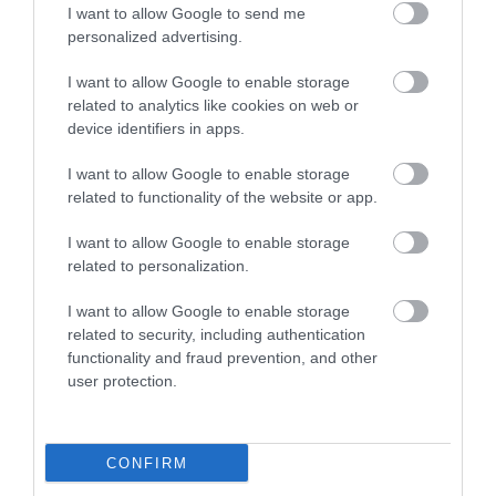
I want to allow Google to send me
personalized advertising.
I want to allow Google to enable storage
related to analytics like cookies on web or
device identifiers in apps.
I want to allow Google to enable storage
related to functionality of the website or app.
I want to allow Google to enable storage
related to personalization.
I want to allow Google to enable storage
Cipruss un LBS iestājas par
related to security, including authentication
Latvijas basketbolistiem pēc
functionality and fraud prevention, and other
user protection.
nepatīkamiem gadījumiem
sociālajos tīklos: “Viņi ir mūsējie!”
CONFIRM