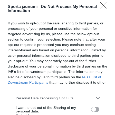
Sporta jaunumi -
Do Not Process My Personal
futbols
Information
CITS NO ŠĪS TĒMAS
If you wish to opt-out of the sale, sharing to third parties, or
processing of your personal or sensitive information for
RFS cieš zaudējumu Čehijā – mājup ar
targeted advertising by us, please use the below opt-out
divu vārtu robu
section to confirm your selection. Please note that after your
opt-out request is processed you may continue seeing
interest-based ads based on personal information utilized by
“Pretī nav ne Mančestras “City”, ne
us or personal information disclosed to third parties prior to
“Barcelona”!” Raivis Jurkovskis par
your opt-out. You may separately opt-out of the further
“Riga” aizsardzību un izredzēm Eiropas
disclosure of your personal information by third parties on the
kausos
IAB’s list of downstream participants. This information may
also be disclosed by us to third parties on the
IAB’s List of
“Riga” izsaiņo ungāru dāvanu spēles
Downstream Participants
that may further disclose it to other
sākumā, taču neizmanto iespējas
third parties.
nostiprināt pārsvaru pirms atbildes
spēles UEFA Konferences līgā
Please note that this website/app uses one or more Google
Personal Data Processing Opt Outs
services and may gather and store information including but
not limited to your visit or usage behaviour. You may click to
I want to opt-out of the Sharing of my
personal data.
grant or deny consent to Google and its third-party tags to