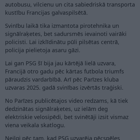
autobusu, vilcienu un cita sabiedriskā transporta
kustību Francijas galvaspilsētā.
Svinību laikā tika izmantota pirotehnika un
signālraķetes, bet sadursmēs ievainoti vairāki
policisti. Lai izklīdinātu pūli pilsētas centrā,
policija pielietoja asaru gāzi.
Lai gan PSG šī bija jau kārtējā lielā uzvara,
Francijā otro gadu pēc kārtas futbola triumfs
pāraudzis vardarbībā. Arī pēc Parīzes kluba
uzvaras 2025. gadā svinības izvērtās traģiski.
No Parīzes publicētajos video redzams, kā tiek
dedzinātas signālraķetes, uz ielām deg
elektriskie velosipēdi, bet svinētāji izsit vismaz
viena veikala skatlogu.
Neilgi pēc tam, kad PSG uzvarēja pēcspēles