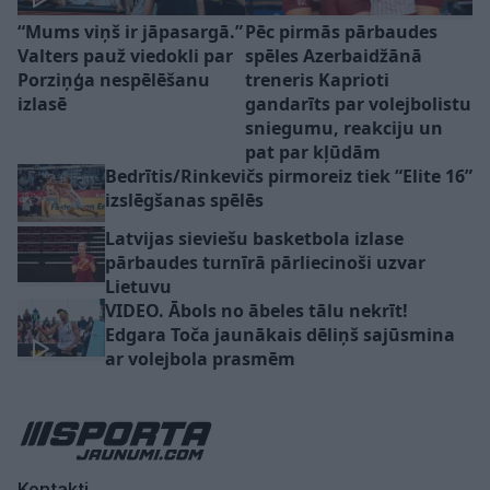
“Mums viņš ir jāpasargā.”
Pēc pirmās pārbaudes
Valters pauž viedokli par
spēles Azerbaidžānā
Porziņģa nespēlēšanu
treneris Kaprioti
izlasē
gandarīts par volejbolistu
sniegumu, reakciju un
pat par kļūdām
Bedrītis/Rinkevičs pirmoreiz tiek “Elite 16”
izslēgšanas spēlēs
Latvijas sieviešu basketbola izlase
pārbaudes turnīrā pārliecinoši uzvar
Lietuvu
VIDEO. Ābols no ābeles tālu nekrīt!
Edgara Toča jaunākais dēliņš sajūsmina
ar volejbola prasmēm
Kontakti