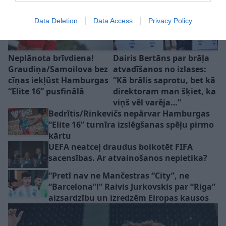
Data Deletion
Data Access
Privacy Policy
Neplānota brīvdiena!
Dairis Bertāns par brāļa
Graudiņa/Samoilova bez
atvadīšanos no izlases:
cīņas iekļūst Hamburgas
“Kā brālis saprotu, bet kā
“Elite 16” pusfinālā
direktoram man šķiet, ka
viņš vēl varēja…”
Bedrītis/Rinkevičs nepārvar Hamburgas
“Elite 16” turnīra izslēgšanas spēļu pirmo
kārtu
UEFA neatceļ draudus boikotēt FIFA
sacensības. Ar atvainošanos nepietika?
“Pretī nav ne Mančestras “City”, ne
“Barcelona”!” Raivis Jurkovskis par “Riga”
aizsardzību un izredzēm Eiropas kausos