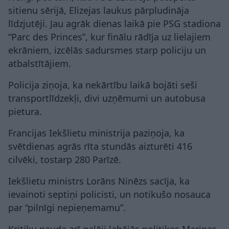
sitienu sērijā, Elizejas laukus pārpludināja
līdzjutēji. Jau agrāk dienas laikā pie PSG stadiona
“Parc des Princes”, kur finālu rādīja uz lielajiem
ekrāniem, izcēlās sadursmes starp policiju un
atbalstītājiem.
Policija ziņoja, ka nekārtību laikā bojāti seši
transportlīdzekļi, divi uzņēmumi un autobusa
pietura.
Francijas Iekšlietu ministrija paziņoja, ka
svētdienas agrās rīta stundās aizturēti 416
cilvēki, tostarp 280 Parīzē.
Iekšlietu ministrs Lorāns Ninēzs sacīja, ka
ievainoti septiņi policisti, un notikušo nosauca
par “pilnīgi nepieņemamu”.
Kritiku pauda arī galēji labējās politiķes Marinas