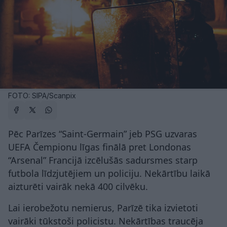
FOTO: SIPA/Scanpix
Pēc Parīzes “Saint-Germain” jeb PSG uzvaras
UEFA Čempionu līgas finālā pret Londonas
“Arsenal” Francijā izcēlušās sadursmes starp
futbola līdzjutējiem un policiju. Nekārtību laikā
aizturēti vairāk nekā 400 cilvēku.
Lai ierobežotu nemierus, Parīzē tika izvietoti
vairāki tūkstoši policistu. Nekārtības traucēja