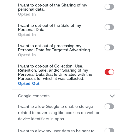
not limited to your visit or usage behaviour. You may click to
I want to opt-out of the Sharing of my
personal data.
grant or deny consent to Google and its third-party tags to
Opted In
use your data for below specified purposes in below Google
consent section.
I want to opt-out of the Sale of my
Personal Data.
Opted In
I want to opt-out of processing my
Personal Data for Targeted Advertising.
Opted In
I want to opt-out of Collection, Use,
Retention, Sale, and/or Sharing of my
Personal Data that Is Unrelated with the
Purposes for which it was collected.
Opted Out
Google consents
I want to allow Google to enable storage
Cīņā par Eirokausu kvalifikācijas
related to advertising like cookies on web or
izšķirošo kārtu “Riga” uzņems
device identifiers in apps.
Ungārijas čempioni, RFS viesosies
I want to allow my user data to be sent to