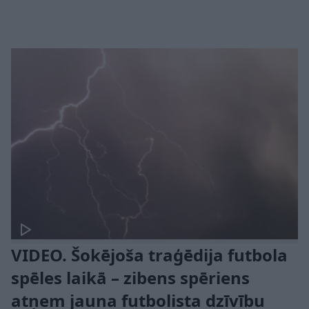
VIDEO. Šokējoša traģēdija futbola
spēles laikā – zibens spēriens
atņem jauna futbolista dzīvību