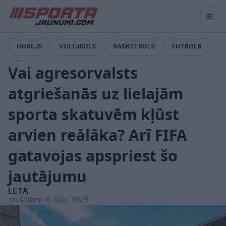
HOKEJS
VOLEJBOLS
BASKETBOLS
FUTBOLS
Ziņas
Vai agresorvalsts
atgriešanās uz lielajām
sporta skatuvēm kļūst
arvien reālāka? Arī FIFA
gatavojas apspriest šo
jautājumu
LETA
Trešdiena, 8. jūlijs, 2026