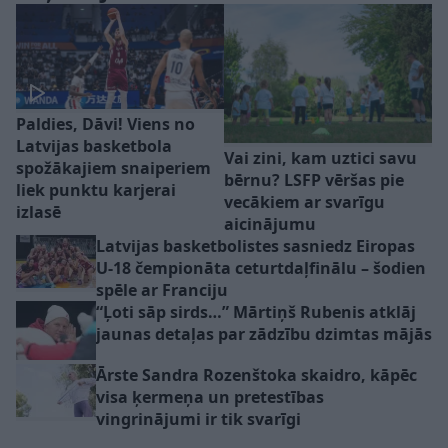
Paldies, Dāvi! Viens no
Latvijas basketbola
Vai zini, kam uztici savu
spožākajiem snaiperiem
bērnu? LSFP vēršas pie
liek punktu karjerai
vecākiem ar svarīgu
izlasē
aicinājumu
Latvijas basketbolistes sasniedz Eiropas
U-18 čempionāta ceturtdaļfinālu – šodien
spēle ar Franciju
“Ļoti sāp sirds…” Mārtiņš Rubenis atklāj
jaunas detaļas par zādzību dzimtas mājās
Ārste Sandra Rozenštoka skaidro, kāpēc
visa ķermeņa un pretestības
vingrinājumi ir tik svarīgi