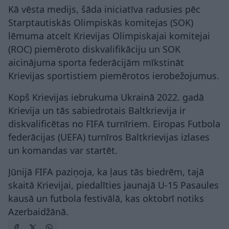
Kā vēsta medijs, šāda iniciatīva radusies pēc
Starptautiskās Olimpiskās komitejas (SOK)
lēmuma atcelt Krievijas Olimpiskajai komitejai
(ROC) piemēroto diskvalifikāciju un SOK
aicinājuma sporta federācijām mīkstināt
Krievijas sportistiem piemērotos ierobežojumus.
Kopš Krievijas iebrukuma Ukrainā 2022. gadā
Krievija un tās sabiedrotais Baltkrievija ir
diskvalificētas no FIFA turnīriem. Eiropas Futbola
federācijas (UEFA) turnīros Baltkrievijas izlases
un komandas var startēt.
Jūnijā FIFA paziņoja, ka ļaus tās biedrēm, tajā
skaitā Krievijai, piedalīties jaunajā U-15 Pasaules
kausā un futbola festivālā, kas oktobrī notiks
Azerbaidžānā.