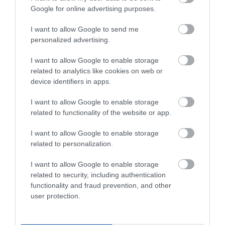
pie “Arsenal” līdzinieces Čehijā
Google for online advertising purposes.
I want to allow Google to send me
personalized advertising.
I want to allow Google to enable storage
related to analytics like cookies on web or
device identifiers in apps.
Latvijas volejbolistes
“Gudros ekspertus
I want to allow Google to enable storage
novērtēs gatavību
neklausieties!” Pēc
related to functionality of the website or app.
finālturnīram pret vienu
izkrišanas no A divīzijas
no Eiropas čempionāta
aģents atklāj, kāpēc divi
I want to allow Google to enable storage
rīkotājām Azerbaidžānu
basketbola talanti
related to personalization.
nepievienojās U-18 izlasei
Priecīgs sākums! Graudiņa/Samoilova un
I want to allow Google to enable storage
Pļaviņš/Fokerots ar uzvarām sāk
related to security, including authentication
Hamburgas “Elite 16” pamatturnīru
functionality and fraud prevention, and other
VIDEO. Šilova iespaidīgais atvairījums
user protection.
iekļauts NHL sezonas TOP 15
Vai prezidenta krēsls ir drošībā? Pēc