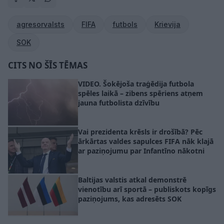
agresorvalsts
FIFA
futbols
Krievija
SOK
CITS NO ŠĪS TĒMAS
VIDEO. Šokējoša traģēdija futbola
spēles laikā – zibens spēriens atņem
jauna futbolista dzīvību
Vai prezidenta krēsls ir drošībā? Pēc
ārkārtas valdes sapulces FIFA nāk klajā
ar paziņojumu par Infantīno nākotni
Baltijas valstis atkal demonstrē
vienotību arī sportā – publiskots kopīgs
paziņojums, kas adresēts SOK