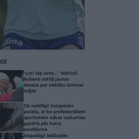
KIE
“Ļoti sāp sirds…” Mārtiņš
Rubenis atklāj jaunas
detaļas par zādzību dzimtas
mājās
Tik nežēlīgi! Ostapenko
parāda, ar ko profesionāliem
sportistiem nākas saskarties
gandrīz pēc katra
zaudējuma
Iespaidīgi! Ielūkojies