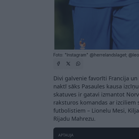
Foto: "Instagram" @herrelandslaget; @l
Divi galvenie favorīti Francija 
naktī sāks Pasaules kausa izcīņu, 
skatuves ir gatavi izmantot Norvē
raksturos komandas ar izciliem 
futbolistiem – Lionelu Mesi, Ki
Rijadu Mahrezu.
APTAUJA