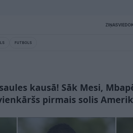
ZIŅAS
VIEDOK
LS
FUTBOLS
saules kausā! Sāk Mesi, Mbap
vienkāršs pirmais solis Ameri