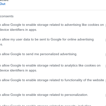
, skandalozā spēlē viņi uz brīdi atstāja
Out
ka piespriests tehniskais zaudējums
consents
o allow Google to enable storage related to advertising like cookies on
enegālieši pēdējos gados nostiprinājušies
evice identifiers in apps.
tā. Pēdējās pārbaudes spēlēs Amerikā gan
o allow my user data to be sent to Google for online advertising
pret ASV un 0:0 pret Saūda Arābiju. Arī
s.
 izslēgšanas turnīra sasniegšanu būs
adinājusi pie rezultatīva snieguma un līdz
to allow Google to send me personalized advertising.
vusi vismaz vienus vārtus 17 spēlēs pēc
o allow Google to enable storage related to analytics like cookies on
evice identifiers in apps.
 gados spēlējusi ļoti pārliecinoši,
o allow Google to enable storage related to functionality of the website
ez zaudējumiem, pārbaudes spēlēs tika
 (3:1) un Ziemeļīrija (3:1), taču klupiens tika
tāvi Kotdivuāru (1:2). Francijas futbols šobrīd
o allow Google to enable storage related to personalization.
zvaigznes ar Kiljanu Mbapē priekšgalā, bet arī
 parādīsies trenera Didjē Dešāna meistarība
o allow Google to enable storage related to security, including