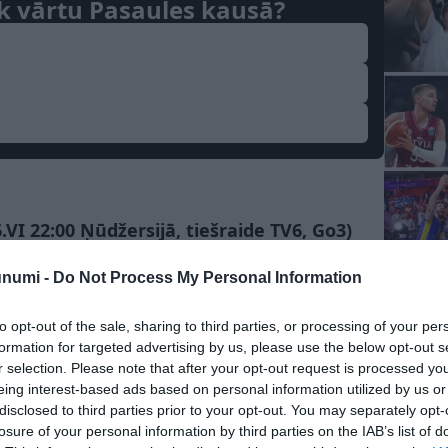
k vārtu Pasaules kausā?
.VI 22:00 Ņūdžersijā, tiešraide TV6, Go3)
et 16. vietu
unumi -
Do Not Process My Personal Information
id”, Spānija), Ūsmans Dembelē (“Saint-
to opt-out of the sale, sharing to third parties, or processing of your per
 (“Manchester City”, Anglija), Žils Kundē
formation for targeted advertising by us, please use the below opt-out s
anē (“Al-Nassr”, Saūda Arābija), Mamadū Sars
r selection. Please note that after your opt-out request is processed y
Villarreal”, Spānija), Nikolass Džeksons
eing interest-based ads based on personal information utilized by us or
disclosed to third parties prior to your opt-out. You may separately opt-
losure of your personal information by third parties on the IAB’s list of