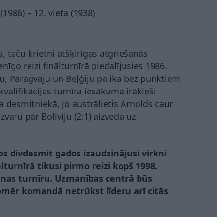
(1986) – 12. vieta (1938)
, taču krietni atšķirīgas atgriešanās
nīgo reizi finālturnīrā piedalījusies 1986.
, Paragvaju un Beļģiju palika bez punktiem
valifikācijas turnīra iesākuma irākieši
a desmitniekā, jo austrālietis Ārnolds caur
aru pār Bolīviju (2:1) aizveda uz
s divdesmit gados izaudzinājusi virkni
lturnīrā tikusi pirmo reizi kopš 1998.
anas turnīru. Uzmanības centrā būs
tomēr komandā netrūkst līderu arī citās