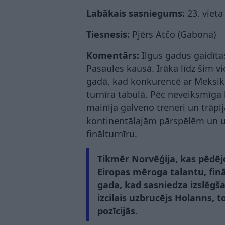
Labākais sasniegums:
23. vieta 
Tiesnesis:
Pjērs Atčo (Gabona)
Komentārs:
Ilgus gadus gaidītas
Pasaules kausā. Irāka līdz šim vie
gadā, kad konkurencē ar Meksiku
turnīra tabulā. Pēc neveiksmīga k
mainīja galveno treneri un trāpīj
kontinentālajām pārspēlēm un uzv
finālturnīru.
Tikmēr Norvēģija, kas pēdējo
Eiropas mēroga talantu, finā
gada, kad sasniedza izslēgš
izcilais uzbrucējs Holanns, 
pozīcijās.