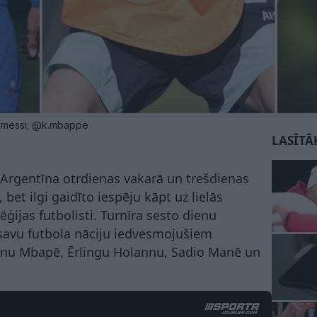
eomessi; @k.mbappe
LASĪTĀ
un Argentīna otrdienas vakarā un trešdienas
bet ilgi gaidīto iespēju kāpt uz lielās
ģijas futbolisti. Turnīra sesto dienu
savu futbola nāciju iedvesmojušiem
ljanu Mbapē, Ērlingu Holannu, Sadio Manē un