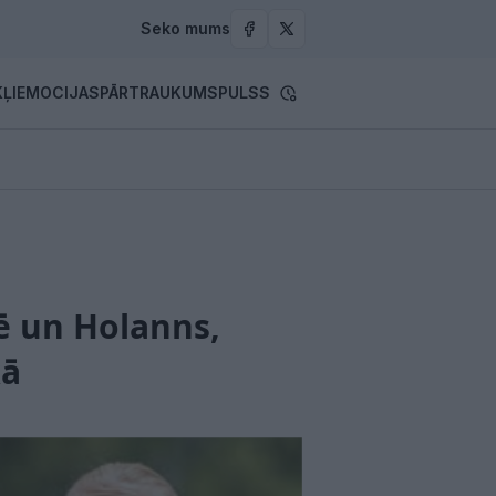
Seko mums
ĻI
EMOCIJAS
PĀRTRAUKUMS
PULSS
ē un Holanns,
kā