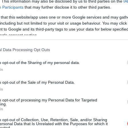
. This information may also be disclosed by us to third parties on the
IA
– Pape Tiāvs (Senegāla)
Participants
that may further disclose it to other third parties.
4, 1938, 1954, 1958, 1966, 1978, 1982, 1986,
 that this website/app uses one or more Google services and may gath
8, 2022) – 4. reize (2002, 2018, 2022)
including but not limited to your visit or usage behaviour. You may click 
 to Google and its third-party tags to use your data for below specifi
1998, 2018) – 7. vieta (2002)
ogle consent section.
ija)
l Data Processing Opt Outs
ta var pārņemt, gaidot Francijas un Senegālas
o opt-out of the Sharing of my personal data.
pirmajā spēlē, jo 2002. gadā Āfrikas
In
 ar vēsturisku 1:0 uzvaru pār tā brīža
iešas vēsturiskās saiknes. Francijai šis
o opt-out of the Sale of my Personal Data.
šanu grupā, kamēr Senegāla sasniedza
In
ā piekāpās Turcijai.
to opt-out of processing my Personal Data for Targeted
ing.
In
usu sāk kā galvenā favorīte, kas
s divos finālturnīros, bet Senegāla
o opt-out of Collection, Use, Retention, Sale, and/or Sharing
ersonal Data that Is Unrelated with the Purposes for which it
ināliste. Lai gan finālspēlē “lauvas”
lected.