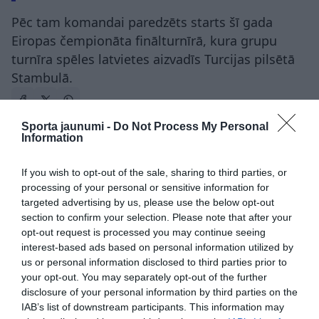
Pēc tam komandai paredzēts starts šī gada
Eiropas čempionāta finālturnīrā, kura grupu
turnīra spēles latvietes aizvadīs Turcijas pilsētā
Stambulā.
Sporta jaunumi -
Do Not Process My Personal
Latvijas volejbola federācija
Information
Paula Nikola Ņečiporuka
volejbols
If you wish to opt-out of the sale, sharing to third parties, or
processing of your personal or sensitive information for
CITS NO ŠĪS TĒMAS
targeted advertising by us, please use the below opt-out
section to confirm your selection. Please note that after your
Ideāls starts! Pļaviņš un Fokerots
opt-out request is processed you may continue seeing
Hamburgā uzvar abās pirmajās spēlēs
interest-based ads based on personal information utilized by
us or personal information disclosed to third parties prior to
your opt-out. You may separately opt-out of the further
“Tie ir lieki un skaļi saukļi.” LVF
disclosure of your personal information by third parties on the
sportistiem neliegs sacensties
IAB’s list of downstream participants. This information may
čempionātos, kuros startēs arī