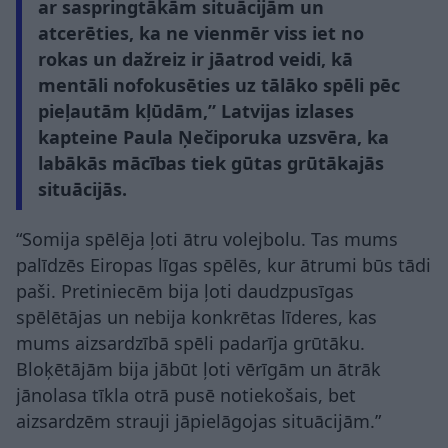
ar saspringtākām situācijām un
atcerēties, ka ne vienmēr viss iet no
rokas un dažreiz ir jāatrod veidi, kā
mentāli nofokusēties uz tālāko spēli pēc
pieļautām kļūdām,” Latvijas izlases
kapteine Paula Ņečiporuka uzsvēra, ka
labākās mācības tiek gūtas grūtākajās
situācijās.
“Somija spēlēja ļoti ātru volejbolu. Tas mums
palīdzēs Eiropas līgas spēlēs, kur ātrumi būs tādi
paši. Pretiniecēm bija ļoti daudzpusīgas
spēlētājas un nebija konkrētas līderes, kas
mums aizsardzībā spēli padarīja grūtāku.
Bloķētājām bija jābūt ļoti vērīgām un ātrāk
jānolasa tīkla otrā pusē notiekošais, bet
aizsardzēm strauji jāpielāgojas situācijām.”