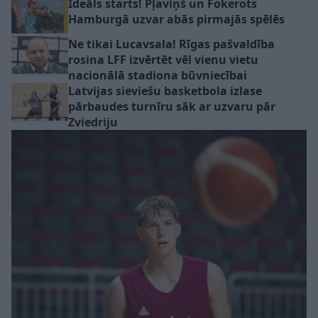
Ideāls starts! Pļaviņš un Fokerots
Hamburgā uzvar abās pirmajās spēlēs
Ne tikai Lucavsala! Rīgas pašvaldība
rosina LFF izvērtēt vēl vienu vietu
nacionālā stadiona būvniecībai
Latvijas sieviešu basketbola izlase
pārbaudes turnīru sāk ar uzvaru pār
Zviedriju