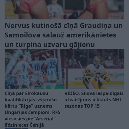
Nervus kutinošā cīņā Graudiņa un
Samoilova salauž amerikānietes
un turpina uzvaru gājienu
Cīņā par Eirokausu
VIDEO. Šilova iespaidīgais
kvalifikācijas izšķirošo
atvairījums iekļauts NHL
kārtu “Riga” uzņems
sezonas TOP 15
Ungārijas čempioni, RFS
viesosies pie “Arsenal”
līdzinieces Čehijā