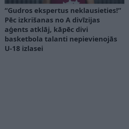
“Gudros ekspertus neklausieties!”
Pēc izkrišanas no A divīzijas
aģents atklāj, kāpēc divi
basketbola talanti nepievienojās
U-18 izlasei