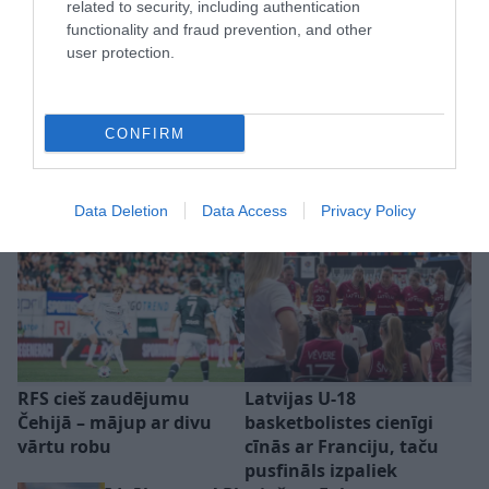
related to security, including authentication
functionality and fraud prevention, and other
user protection.
“Riga” izsaiņo ungāru dāvanu
spēles sākumā, taču neizmanto
iespējas nostiprināt pārsvaru
CONFIRM
pirms atbildes spēles UEFA
Konferences līgā
Data Deletion
Data Access
Privacy Policy
RFS cieš zaudējumu
Latvijas U-18
Čehijā – mājup ar divu
basketbolistes cienīgi
vārtu robu
cīnās ar Franciju, taču
pusfināls izpaliek