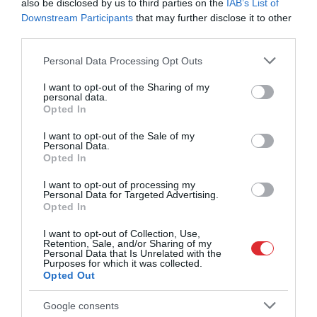
also be disclosed by us to third parties on the
IAB’s List of
agresorvalstis
Downstream Participants
that may further disclose it to other
third parties.
Latvijas Volejbola federācija neklusē:
FIVB lēmums par Krievijas atgriešanos
Please note that this website/app uses one or more Google
Personal Data Processing Opt Outs
nav apspriests ar nacionālajām
services and may gather and store information including but
federācijām
not limited to your visit or usage behaviour. You may click to
I want to opt-out of the Sharing of my
personal data.
grant or deny consent to Google and its third-party tags to
Opted In
use your data for below specified purposes in below Google
consent section.
I want to opt-out of the Sale of my
Personal Data.
Opted In
I want to opt-out of processing my
Personal Data for Targeted Advertising.
Opted In
I want to opt-out of Collection, Use,
Retention, Sale, and/or Sharing of my
Personal Data that Is Unrelated with the
Purposes for which it was collected.
Opted Out
Google consents