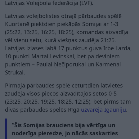
Latvijas Volejbola federācija (LVF).
Latvijas volejbolistes otrajā pārbaudes spēlē
Kuortanē piektdien piekāpās Somijai ar 1-3
(25:22, 13:25, 16:25, 18:25), komandas aizvadīja
vēl vienu setu, kurā viešņas zaudēja 21:25.
Latvijas izlases labā 17 punktus guva Irbe Lazda,
10 punkti Martai Levinskai, bet pa deviņiem
punktiem – Paulai Ņečiporukai un Karmenai
Strukai.
Pirmajā pārbaudes spēlē ceturtdien latvietes
zaudēja visos piecos aizvadītajos setos 0-5
(23:25, 20:25, 19:25, 18:25, 12:25), bet pirms tam
divās pārbaudes spēlēs Rīgā
uzvarēja Igauniju
.
“Šis Somijas brauciens bija vērtīga un
noderīga pieredze, jo nācās saskarties