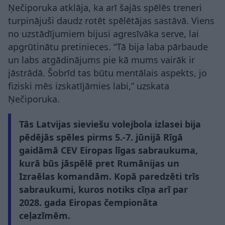
Ņečiporuka atklāja, ka arī šajās spēlēs treneri
turpinājuši daudz rotēt spēlētājas sastāvā. Viens
no uzstādījumiem bijusi agresīvāka serve, lai
apgrūtinātu pretinieces. “Tā bija laba pārbaude
un labs atgādinājums pie kā mums vairāk ir
jāstrādā. Šobrīd tas būtu mentālais aspekts, jo
fiziski mēs izskatījāmies labi,” uzskata
Ņečiporuka.
Tās Latvijas sieviešu volejbola izlasei bija
pēdējās spēles pirms 5.-7. jūnijā Rīgā
gaidāmā CEV Eiropas līgas sabraukuma,
kurā būs jāspēlē pret Rumānijas un
Izraēlas komandām. Kopā paredzēti trīs
sabraukumi, kuros notiks cīņa arī par
2028. gada Eiropas čempionāta
ceļazīmēm.