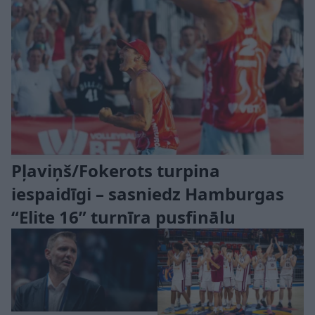
Pļaviņš/Fokerots turpina
iespaidīgi – sasniedz Hamburgas
“Elite 16” turnīra pusfinālu