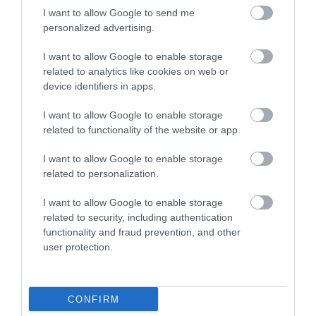
I want to allow Google to send me
personalized advertising.
I want to allow Google to enable storage
Starp astoņām
Sāpīgs zaudējums
related to analytics like cookies on web or
labākajām Eiropā!
pusfinālā –
device identifiers in apps.
Latvijas U-18 izlase
Pļaviņam/Fokerotam
čempionātu noslēdz ar
priekšā cīņa par “Elite 16”
I want to allow Google to enable storage
zaudējumu Itālijai
bronzu
related to functionality of the website or app.
Trīs setu drāma ar laimīgām beigām!
Graudiņa/Samoilova sasniedz “Elite 16”
I want to allow Google to enable storage
finālu
related to personalization.
Ļebedevs pēc “Grand Prix” Rīgā neslēpj
vilšanos: “Mājās finālam bija jābūt kā
I want to allow Google to enable storage
minimums”
related to security, including authentication
FOTO. “Red Bull Showrun Village” aicina
functionality and fraud prevention, and other
iepazīt gaidāmā šova tehniku, sacensties
user protection.
F-1 pitstopa izaicinājumā un citās
aktivitātēs visai ģimenei
CONFIRM