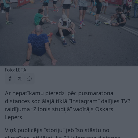
Foto: LETA
Ar nepatīkamu pieredzi pēc pusmaratona
distances sociālajā tīklā “Instagram” dalījies TV3
raidījuma “Zilonis studijā” vadītājs Oskars
Lepers.
Viņš publicējis “storiju” jeb īso stāstu no
slimnīcas, atklājot, ka 21 kilometra distance