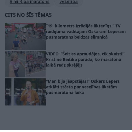
Rimi Rīga maratons
veselība
CITS NO ŠĪS TĒMAS
“19. kilometrs izrādījās liktenīgs.” TV
raidījuma vadītājam Oskaram Leperam
pusmaratons beidzas slimnīcā
VIDEO. “Šeit es apraudājos, cik skaisti!”
Kristīne Beitika parāda, ko maratona
laikā redz skrējējs
“Man bija jāapstājas!” Oskars Lepers
atklāti stāsta par veselības likstām
pusmaratona laikā