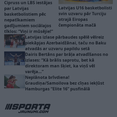
Cipruss un LBS iestājas
Latvijas U16 basketbolisti
par Latvijas
svin uzvaru pār Turciju
basketbolistiem pēc
otrajā Eiropas
nepatīkamiem
čempionāta mačā
gadījumiem sociālajos
tīklos: “Viņi ir mūsējie!”
Latvijas izlase pārbaudes spēlē vēlreiz
piekāpjas Azerbaidžānai, taču no Baku
atvadās ar uzvaru papildu setā
Dairis Bertāns par brāļa atvadīšanos no
izlases: “Kā brālis saprotu, bet kā
direktoram man šķiet, ka viņš vēl
varēja…”
Neplānota brīvdiena!
Graudiņa/Samoilova bez cīņas iekļūst
Hamburgas “Elite 16” pusfinālā