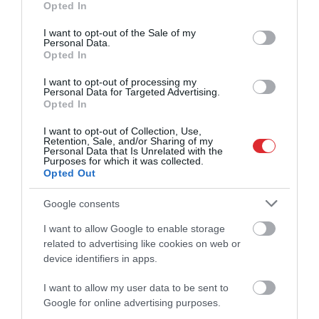
Opted In
use your data for below specified purposes in below Google
consent section.
I want to opt-out of the Sale of my
Personal Data.
Opted In
I want to opt-out of processing my
Personal Data for Targeted Advertising.
Opted In
I want to opt-out of Collection, Use,
Retention, Sale, and/or Sharing of my
Personal Data that Is Unrelated with the
Purposes for which it was collected.
Opted Out
Google consents
LBS nostāja izraisa plašu
I want to allow Google to enable storage
rezonansi – savu viedokli neslēpj
related to advertising like cookies on web or
arī Latvijas sporta sabiedrība
device identifiers in apps.
I want to allow my user data to be sent to
Google for online advertising purposes.