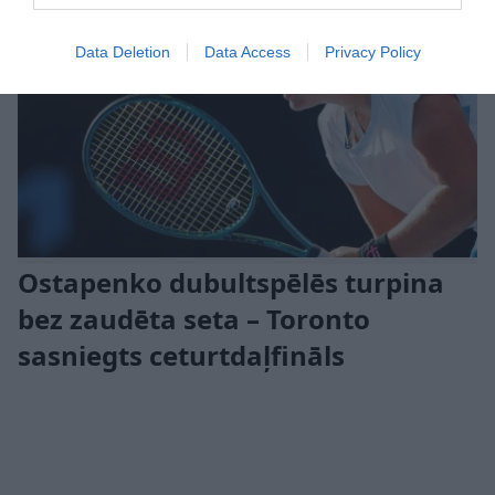
Data Deletion
Data Access
Privacy Policy
Ostapenko dubultspēlēs turpina
bez zaudēta seta – Toronto
sasniegts ceturtdaļfināls