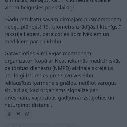
viņam beigusies priekšlaicīgi.
“Šādu rezultātu savam pirmajam pusmaratonam
nebiju plānojis! 19. kilometrs izrādījās liktenīgs,”
rakstīja Lepers, pateicoties līdzcilvēkiem un
mediķiem par palīdzību.
Gatavojoties Rimi Rīgas maratonam,
organizatori kopā ar Neatliekamās medicīniskās
palīdzības dienestu (NMPD) aicināja skrējējus
atbildīgi izturēties pret savu veselību,
ieklausīties ķermeņa signālos, netēlot varoņus
situācijās, kad organisms signalizē par
briesmām, vajadzības gadījumā izstājoties un
neturpinot distanci.