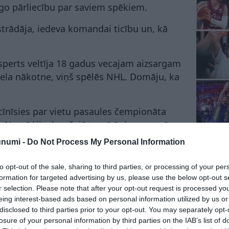
īgo pārliecību par saviem spēkiem.
pastrādāja, iedeva komandai ticību un, kā
ksperts veltīja 18 gadus vecajam aizsargam
iela nākotne, viņš spēlēs NHL. Domāju, ka
e cīnīsies par vietu pasaules čempionāta
ar Norvēģija, kas šajā turnīrā demonstrē
izkļuva kā viena no spēcīgākajām
unumi -
Do Not Process My Personal Information
to opt-out of the sale, sharing to third parties, or processing of your per
ēle nebūs viegla, pieļaujot, ka uzvarētāja
formation for targeted advertising by us, please use the below opt-out s
n varētu nepietikt.
r selection. Please note that after your opt-out request is processed y
eing interest-based ads based on personal information utilized by us or
disclosed to third parties prior to your opt-out. You may separately opt-
losure of your personal information by third parties on the IAB’s list of