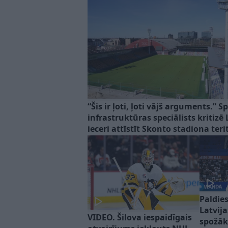
“Šis ir ļoti, ļoti vājš arguments.” S
infrastruktūras speciālists kritizē 
ieceri attīstīt Skonto stadiona teri
Paldies
Latvij
VIDEO. Šilova iespaidīgais
spožāk