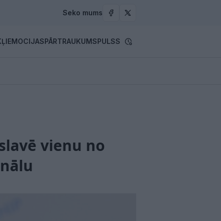
Seko mums
ĻI
EMOCIJAS
PĀRTRAUKUMS
PULSS
 slavē vienu no
inālu