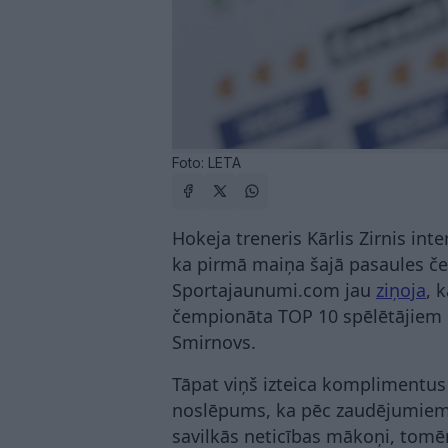
Foto: LETA
Hokeja treneris Kārlis Zirnis int
ka pirmā maiņa šajā pasaules č
Sportajaunumi.com jau
ziņoja
, 
čempionāta TOP 10 spēlētājiem i
Smirnovs.
Tāpat viņš izteica komplimentus
noslēpums, ka pēc zaudējumiem A
savilkās neticības mākoņi, tomēr