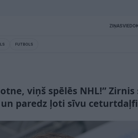
ZIŅAS
VIEDOK
LS
FUTBOLS
kotne, viņš spēlēs NHL!” Zirnis
 un paredz ļoti sīvu ceturtdaļf