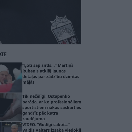
KIE
“Ļoti sāp sirds…” Mārtiņš
Rubenis atklāj jaunas
detaļas par zādzību dzimtas
mājās
Tik nežēlīgi! Ostapenko
parāda, ar ko profesionāliem
sportistiem nākas saskarties
gandrīz pēc katra
zaudējuma
VIDEO. “Godīgi sakot…”
Valdis Valters izsaka viedokli