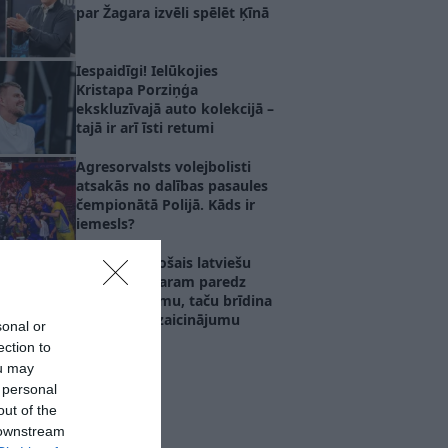
par Žagara izvēli spēlēt Ķīnā
Iespaidīgi! Ielūkojies
Kristapa Porziņģa
ekskluzīvajā auto kolekcijā –
tajā ir arī īsti retumi
Agresorvalsts volejbolisti
atsakās no dalības pasaules
čempionātā Polijā. Kāds ir
iemesls?
Ķīnā strādājošais latviešu
treneris Žagaram paredz
nozīmīgu lomu, taču brīdina
par lielāko izaicinājumu
sonal or
ection to
ou may
 personal
out of the
 downstream