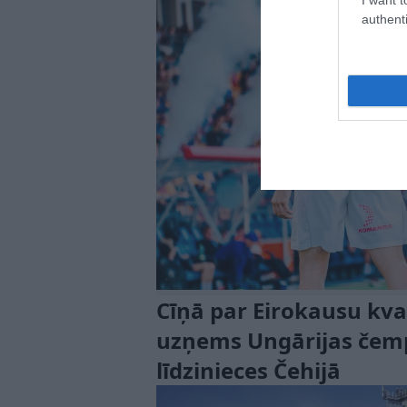
authenti
Cīņā par Eirokausu kval
uzņems Ungārijas čempi
līdzinieces Čehijā