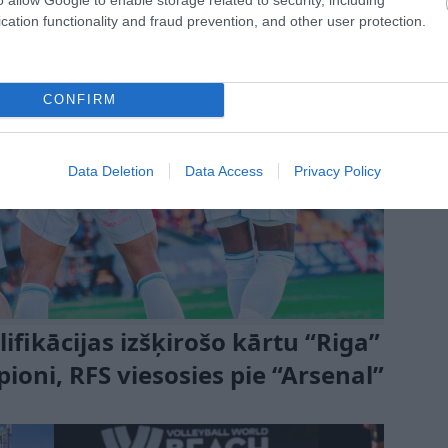
cation functionality and fraud prevention, and other user protection.
CONFIRM
Data Deletion
Data Access
Privacy Policy
ifikācijas izšķirošo kārtu “Riga”
oni, RFS viesosies pie “Arsenal”