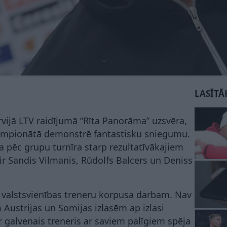
LASĪTĀ
ervijā LTV raidījumā “Rīta Panorāma” uzsvēra,
empionātā demonstrē fantastisku sniegumu.
ka pēc grupu turnīra starp rezultatīvākajiem
r Sandis Vilmanis, Rūdolfs Balcers un Deniss
 valstsvienības treneru korpusa darbam. Nav
ustrijas un Somijas izlasēm ap izlasi
 galvenais treneris ar saviem palīgiem spēja