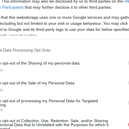
. This information may also be disclosed by us to third parties on the
IA
 hokeja izlase
Pasaules čempionāts hokejā
Participants
that may further disclose it to other third parties.
 that this website/app uses one or more Google services and may gath
including but not limited to your visit or usage behaviour. You may click 
rēnu!” Lai gan hokeja čempionātā uzvarēja Somija,
 to Google and its third-party tags to use your data for below specifi
zkustināja kas cits
ogle consent section.
l Data Processing Opt Outs
 nākamgad PČ apakšgrupas spēles aizvadīs Manheimā –
o opt-out of the Sharing of my personal data.
inālistes un mājinieki
In
o opt-out of the Sale of my Personal Data.
 stabilāka.” Harijs Vītoliņš saņem LHF uzticību arī
In
to opt-out of processing my Personal Data for Targeted
ing.
In
o opt-out of Collection, Use, Retention, Sale, and/or Sharing
ersonal Data that Is Unrelated with the Purposes for which it
lected.