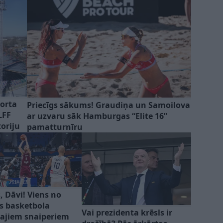
porta
Priecīgs sākums! Graudiņa un Samoilova
LFF
ar uzvaru sāk Hamburgas “Elite 16”
toriju
pamatturnīru
, Dāvi! Viens no
as basketbola
Vai prezidenta krēsls ir
ajiem snaiperiem