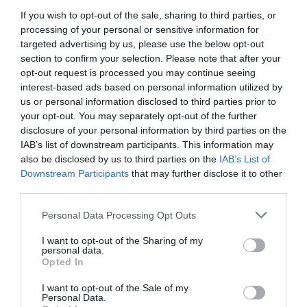
mājinieki
If you wish to opt-out of the sale, sharing to third parties, or
processing of your personal or sensitive information for
“Būs smaga spēle!” Balcers skaidro,
targeted advertising by us, please use the below opt-out
kam Latvijas izlasei jāgatavojas
section to confirm your selection. Please note that after your
ceturtdaļfināla cīņā pret Norvēģiju
opt-out request is processed you may continue seeing
interest-based ads based on personal information utilized by
Hokeja nometnes lietā aizturēts
us or personal information disclosed to third parties prior to
treneris – Valsts policija uzskata, ka
your opt-out. You may separately opt-out of the further
cietušo varētu būt vairāk
disclosure of your personal information by third parties on the
IAB’s list of downstream participants. This information may
also be disclosed by us to third parties on the
IAB’s List of
Downstream Participants
that may further disclose it to other
third parties.
Please note that this website/app uses one or more Google
Personal Data Processing Opt Outs
services and may gather and store information including but
not limited to your visit or usage behaviour. You may click to
I want to opt-out of the Sharing of my
personal data.
grant or deny consent to Google and its third-party tags to
Opted In
use your data for below specified purposes in below Google
consent section.
I want to opt-out of the Sale of my
Personal Data.