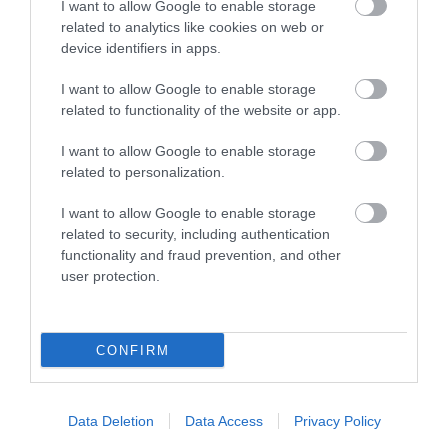
I want to allow Google to enable storage
related to analytics like cookies on web or
device identifiers in apps.
I want to allow Google to enable storage
related to functionality of the website or app.
I want to allow Google to enable storage
Sāpīgs zaudējums pusfinālā –
related to personalization.
Pļaviņam/Fokerotam priekšā cīņa
I want to allow Google to enable storage
par “Elite 16” bronzu
related to security, including authentication
functionality and fraud prevention, and other
user protection.
CONFIRM
Ļebedevs pēc “Grand Prix”
Trīs setu drāma ar
Rīgā neslēpj vilšanos:
Data Deletion
Data Access
Privacy Policy
laimīgām beigām!
“Mājās finālam bija jābūt