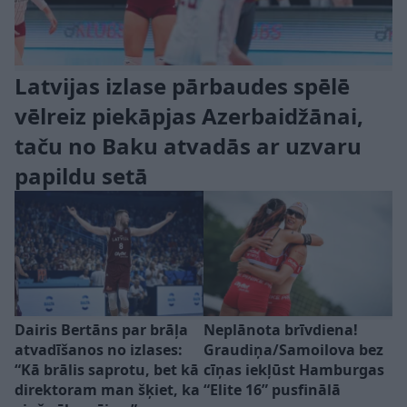
Latvijas izlase pārbaudes spēlē
vēlreiz piekāpjas Azerbaidžānai,
taču no Baku atvadās ar uzvaru
papildu setā
Dairis Bertāns par brāļa
Neplānota brīvdiena!
atvadīšanos no izlases:
Graudiņa/Samoilova bez
“Kā brālis saprotu, bet kā
cīņas iekļūst Hamburgas
direktoram man šķiet, ka
“Elite 16” pusfinālā