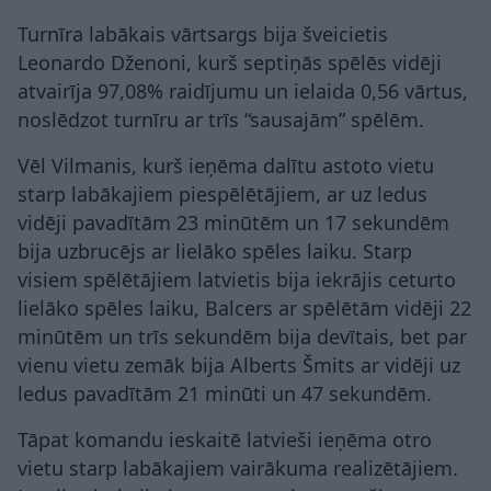
Turnīra labākais vārtsargs bija šveicietis
Leonardo Dženoni, kurš septiņās spēlēs vidēji
atvairīja 97,08% raidījumu un ielaida 0,56 vārtus,
noslēdzot turnīru ar trīs “sausajām” spēlēm.
Vēl Vilmanis, kurš ieņēma dalītu astoto vietu
starp labākajiem piespēlētājiem, ar uz ledus
vidēji pavadītām 23 minūtēm un 17 sekundēm
bija uzbrucējs ar lielāko spēles laiku. Starp
visiem spēlētājiem latvietis bija iekrājis ceturto
lielāko spēles laiku, Balcers ar spēlētām vidēji 22
minūtēm un trīs sekundēm bija devītais, bet par
vienu vietu zemāk bija Alberts Šmits ar vidēji uz
ledus pavadītām 21 minūti un 47 sekundēm.
Tāpat komandu ieskaitē latvieši ieņēma otro
vietu starp labākajiem vairākuma realizētājiem.