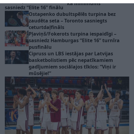
Graudiņa/Samoilova
kā minimums”
sasniedz “Elite 16” finālu
Ostapenko dubultspēlēs turpina bez
zaudēta seta – Toronto sasniegts
ceturtdaļfināls
Pļaviņš/Fokerots turpina iespaidīgi –
sasniedz Hamburgas “Elite 16” turnīra
pusfinālu
Cipruss un LBS iestājas par Latvijas
basketbolistiem pēc nepatīkamiem
gadījumiem sociālajos tīklos: “Viņi ir
mūsējie!”