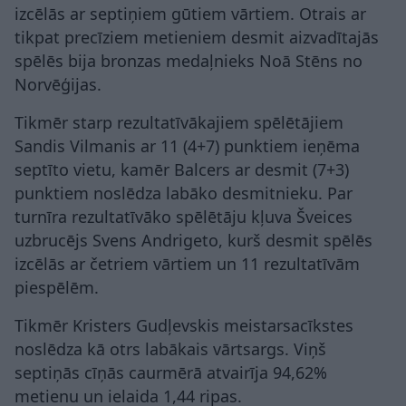
izcēlās ar septiņiem gūtiem vārtiem. Otrais ar
tikpat precīziem metieniem desmit aizvadītajās
spēlēs bija bronzas medaļnieks Noā Stēns no
Norvēģijas.
Tikmēr starp rezultatīvākajiem spēlētājiem
Sandis Vilmanis ar 11 (4+7) punktiem ieņēma
septīto vietu, kamēr Balcers ar desmit (7+3)
punktiem noslēdza labāko desmitnieku. Par
turnīra rezultatīvāko spēlētāju kļuva Šveices
uzbrucējs Svens Andrigeto, kurš desmit spēlēs
izcēlās ar četriem vārtiem un 11 rezultatīvām
piespēlēm.
Tikmēr Kristers Gudļevskis meistarsacīkstes
noslēdza kā otrs labākais vārtsargs. Viņš
septiņās cīņās caurmērā atvairīja 94,62%
metienu un ielaida 1,44 ripas.