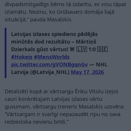
divpadsmitgadīgs bērns tā izdarītu, es viņu tāpat
izlamātu. Nezinu, ko Grūbauers domāja šajā
situācijā,” pauda Masaļskis.
Latvijas izlases spiediens pēdējās
minūtēs dod rezultātu – Mārtiņš
Dzierkals gūst vārtus! 🚨 🇱🇻 1:0 🇩🇪
#Hokejs
#MensWorlds
pic.twitter.com/gVONBgqnGv
— NHL
Latvija (@Latvija_NHL)
May 17, 2026
Detalizēti kopā ar vārtsargu Ēriku Vītolu izejot
cauri konkrētajam Latvijas izlases vārtu
guvumam, vārtsargu treneris Masaļskis uzsvēra:
“Vārtsargam ir svarīgi nepazaudēt ripu no sava
redzesloka nevienu brīdi.”