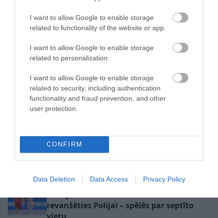
I want to allow Google to enable storage
Latvijas U16 basketbolisti svin
related to functionality of the website or app.
uzvaru pār Turciju otrajā Eiropas
I want to allow Google to enable storage
čempionāta mačā
related to personalization.
I want to allow Google to enable storage
related to security, including authentication
functionality and fraud prevention, and other
user protection.
Cipruss un LBS iestājas
Latvijas izlase pārbaudes
par Latvijas
CONFIRM
spēlē vēlreiz piekāpjas
basketbolistiem pēc
Azerbaidžānai, taču no
nepatīkamiem
Baku atvadās ar uzvaru
gadījumiem sociālajos
Data Deletion
Data Access
Privacy Policy
papildu setā
tīklos: “Viņi ir mūsējie!”
Latvijas U-18 basketbolistēm neizdodas
revanšēties Polijai – spēlēs par septīto
vietu