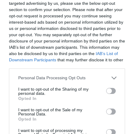
targeted advertising by us, please use the below opt-out
“Komanda ir kļuvusi stabilāka.” Harijs
section to confirm your selection. Please note that after your
Vītoliņš saņem LHF uzticību arī
opt-out request is processed you may continue seeing
nākamajai sezonai
interest-based ads based on personal information utilized by
us or personal information disclosed to third parties prior to
your opt-out. You may separately opt-out of the further
disclosure of your personal information by third parties on the
IAB’s list of downstream participants. This information may
also be disclosed by us to third parties on the
IAB’s List of
Downstream Participants
that may further disclose it to other
third parties.
Please note that this website/app uses one or more Google
Personal Data Processing Opt Outs
services and may gather and store information including but
not limited to your visit or usage behaviour. You may click to
I want to opt-out of the Sharing of my
personal data.
grant or deny consent to Google and its third-party tags to
Opted In
use your data for below specified purposes in below Google
consent section.
I want to opt-out of the Sale of my
Personal Data.
Opted In
I want to opt-out of processing my