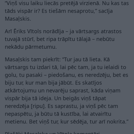
“Viņš visu laiku liecās pretējā virzienā. Nu kas tas
tāds vispār ir? Es tiešām nesaprotu,” sacīja
Masaļskis.
Arī Ēriks Vītols norādīja – ja vārtsargs atrastos
tuvajā stūrī, bet ripa trāpītu tālajā – nebūtu
nekādu pārmetumu.
Masaļskis tam piekrīt: “Tur jau tā lieta. Kā
vārtsargs tu izdari tā, lai pēc tam, ja tu ielaidi to
golu, tu pasaki – piedošanu, es neredzēju, bet es
biju tur, kur man bija jābūt. Es skatījos
atkārtojumu un nevarēju saprast, kāda viņam
vispār bija tā ideja. Un beigās viņš tāpat
neredzēja [ripu]. Es saprastu, ja viņš pēc tam
nepaspētu, ja būtu tā kustība, lai atvairītu
metienu. Bet viņš tur, kur sēdēja, tur arī nokrita.”
Plašāki Masaļska un Vītola komentāri