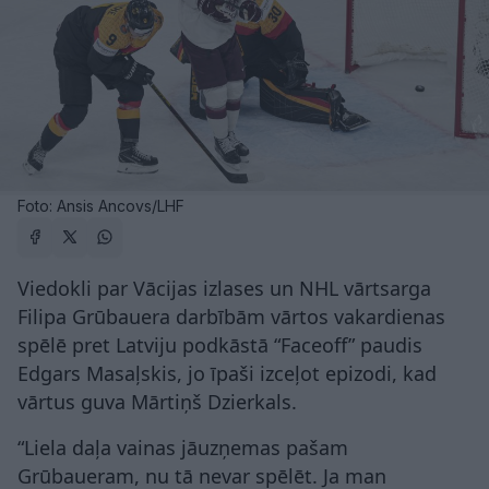
Foto: Ansis Ancovs/LHF
Viedokli par Vācijas izlases un NHL vārtsarga
Filipa Grūbauera darbībām vārtos vakardienas
spēlē pret Latviju podkāstā “Faceoff” paudis
Edgars Masaļskis, jo īpaši izceļot epizodi, kad
vārtus guva Mārtiņš Dzierkals.
“Liela daļa vainas jāuzņemas pašam
Grūbaueram, nu tā nevar spēlēt. Ja man