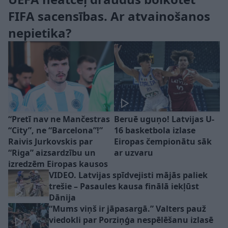
FIFA sacensības. Ar atvainošanos
nepietika?
“Pretī nav ne Mančestras
Beruē uguņo! Latvijas U-
“City”, ne “Barcelona”!”
16 basketbola izlase
Raivis Jurkovskis par
Eiropas čempionātu sāk
“Riga” aizsardzību un
ar uzvaru
izredzēm Eiropas kausos
VIDEO. Latvijas spīdvejisti mājās paliek
trešie – Pasaules kausa finālā iekļūst
Dānija
“Mums viņš ir jāpasargā.” Valters pauž
viedokli par Porziņģa nespēlēšanu izlasē