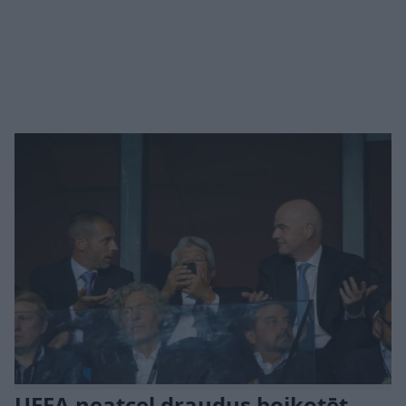
UEFA neatceļ draudus boikotēt