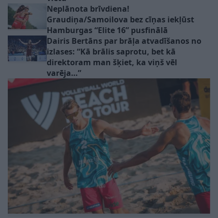
Neplānota brīvdiena!
Graudiņa/Samoilova bez cīņas iekļūst
Hamburgas “Elite 16” pusfinālā
Dairis Bertāns par brāļa atvadīšanos no
izlases: “Kā brālis saprotu, bet kā
direktoram man šķiet, ka viņš vēl
varēja…”