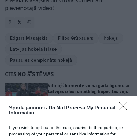
pievienotajā video!
Edgars Masaļskis
Filips Grūbauers
hokejs
Latvijas hokeja izlase
Pasaules čempionāts hokejā
CITS NO ŠĪS TĒMAS
Vītoliņš komentē viena gada līgumu ar
Latvijas izlasi un atklāj, kāpēc tas viņu
nesatrauc
Sporta jaunumi -
Do Not Process My Personal
Information
Krastenbergs maina klubu Čehijā,
hokeja izlases uzbrucējs kļūs par Česke
Budejovices “motoru”
If you wish to opt-out of the sale, sharing to third parties, or
processing of your personal or sensitive information for