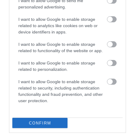
I want to allow Google to send me
personalized advertising.
I want to allow Google to enable storage
related to analytics like cookies on web or
device identifiers in apps.
I want to allow Google to enable storage
related to functionality of the website or app.
“Riga” izsaiņo ungāru dāvanu
I want to allow Google to enable storage
spēles sākumā, taču neizmanto
related to personalization.
iespējas nostiprināt pārsvaru
I want to allow Google to enable storage
pirms atbildes spēles UEFA
related to security, including authentication
Konferences līgā
functionality and fraud prevention, and other
user protection.
CONFIRM