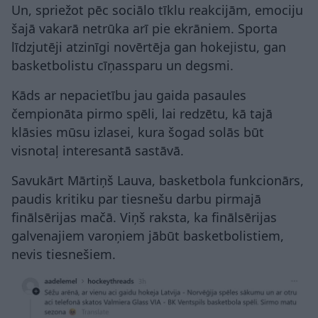
Un, spriežot pēc sociālo tīklu reakcijām, emociju
šajā vakarā netrūka arī pie ekrāniem. Sporta
līdzjutēji atzinīgi novērtēja gan hokejistu, gan
basketbolistu cīņassparu un degsmi.
Kāds ar nepacietību jau gaida pasaules
čempionāta pirmo spēli, lai redzētu, kā tajā
klāsies mūsu izlasei, kura šogad solās būt
visnotaļ interesantā sastāvā.
Savukārt Mārtiņš Lauva, basketbola funkcionārs,
paudis kritiku par tiesnešu darbu pirmajā
finālsērijas mačā. Viņš raksta, ka finālsērijas
galvenajiem varoņiem jābūt basketbolistiem,
nevis tiesnešiem.