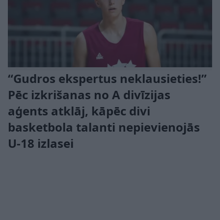
“Gudros ekspertus neklausieties!”
Pēc izkrišanas no A divīzijas
aģents atklāj, kāpēc divi
basketbola talanti nepievienojās
U-18 izlasei