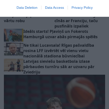
Data Deletion
Data Access
Privacy Policy
RFS cieš zaudējumu
Latvijas U-18
Čehijā – mājup ar divu
basketbolistes cienīgi
vārtu robu
cīnās ar Franciju, taču
pusfināls izpaliek
Ideāls starts! Pļaviņš un Fokerots
Hamburgā uzvar abās pirmajās spēlēs
Ne tikai Lucavsala! Rīgas pašvaldība
rosina LFF izvērtēt vēl vienu vietu
nacionālā stadiona būvniecībai
Latvijas sieviešu basketbola izlase
pārbaudes turnīru sāk ar uzvaru pār
Zviedriju