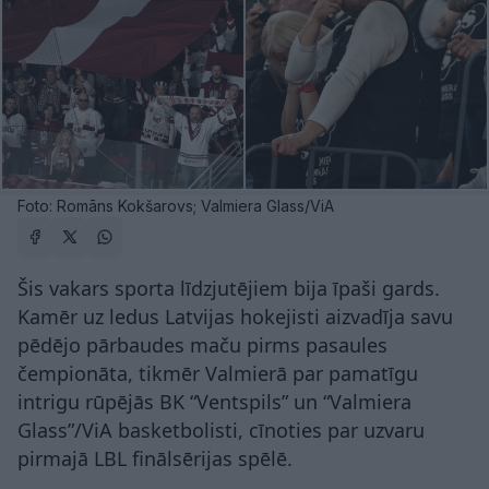
Foto: Romāns Kokšarovs; Valmiera Glass/ViA
Šis vakars sporta līdzjutējiem bija īpaši gards.
Kamēr uz ledus Latvijas hokejisti aizvadīja savu
pēdējo pārbaudes maču pirms pasaules
čempionāta, tikmēr Valmierā par pamatīgu
intrigu rūpējās BK “Ventspils” un “Valmiera
Glass”/ViA basketbolisti, cīnoties par uzvaru
pirmajā LBL finālsērijas spēlē.