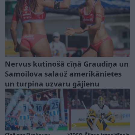
Nervus kutinošā cīņā Graudiņa un
Samoilova salauž amerikānietes
un turpina uzvaru gājienu
Cīņā par Eirokausu
VIDEO. Šilova iespaidīgais