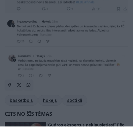
basketbols
hokejs
soctīkli
CITS NO ŠĪS TĒMAS
“Gudros ekspertus neklausieties!” Pēc
izkrišanas no A divīzijas aģents atklāj,