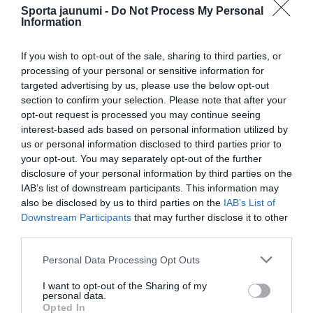
kāpēc divi basketbola talanti
Sporta jaunumi -
Do Not Process My Personal
nepievienojās U-18 izlasei
Information
VIDEO. Šilova iespaidīgais atvairījums
If you wish to opt-out of the sale, sharing to third parties, or
iekļauts NHL sezonas TOP 15
processing of your personal or sensitive information for
targeted advertising by us, please use the below opt-out
section to confirm your selection. Please note that after your
“Daudzi Latvijā pat nenojauš, cik liels ir
opt-out request is processed you may continue seeing
šis panākums.” Pēc sensacionālā
interest-based ads based on personal information utilized by
“Audas” triumfa FCSB īpašnieks vārās
us or personal information disclosed to third parties prior to
dusmās
your opt-out. You may separately opt-out of the further
disclosure of your personal information by third parties on the
IAB’s list of downstream participants. This information may
also be disclosed by us to third parties on the
IAB’s List of
Downstream Participants
that may further disclose it to other
third parties.
Please note that this website/app uses one or more Google
Personal Data Processing Opt Outs
services and may gather and store information including but
not limited to your visit or usage behaviour. You may click to
I want to opt-out of the Sharing of my
personal data.
grant or deny consent to Google and its third-party tags to
Opted In