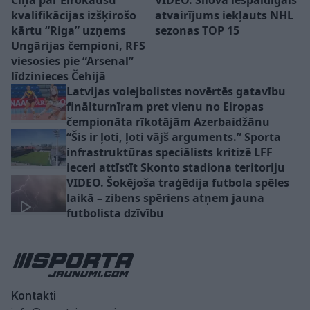
kvalifikācijas izšķirošo
atvairījums iekļauts NHL
kārtu “Riga” uzņems
sezonas TOP 15
Ungārijas čempioni, RFS
viesosies pie “Arsenal”
līdzinieces Čehijā
Latvijas volejbolistes novērtēs gatavību
finālturnīram pret vienu no Eiropas
čempionāta rīkotājām Azerbaidžānu
“Šis ir ļoti, ļoti vājš arguments.” Sporta
infrastruktūras speciālists kritizē LFF
ieceri attīstīt Skonto stadiona teritoriju
VIDEO. Šokējoša traģēdija futbola spēles
laikā – zibens spēriens atņem jauna
futbolista dzīvību
Kontakti