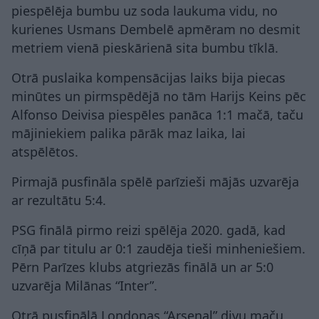
piespēlēja bumbu uz soda laukuma vidu, no
kurienes Usmans Dembelē apmēram no desmit
metriem vienā pieskārienā sita bumbu tīklā.
Otrā puslaika kompensācijas laiks bija piecas
minūtes un pirmspēdējā no tām Harijs Keins pēc
Alfonso Deivisa piespēles panāca 1:1 mačā, taču
mājiniekiem palika pārāk maz laika, lai
atspēlētos.
Pirmajā pusfināla spēlē parīzieši mājās uzvarēja
ar rezultātu 5:4.
PSG finālā pirmo reizi spēlēja 2020. gadā, kad
cīņā par titulu ar 0:1 zaudēja tieši minheniešiem.
Pērn Parīzes klubs atgriezās finālā un ar 5:0
uzvarēja Milānas “Inter”.
Otrā pusfinālā Londonas “Arsenal” divu maču