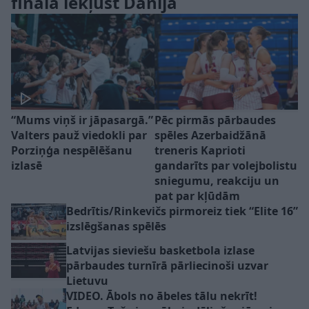
finālā iekļūst Dānija
“Mums viņš ir jāpasargā.”
Pēc pirmās pārbaudes
Valters pauž viedokli par
spēles Azerbaidžānā
Porziņģa nespēlēšanu
treneris Kaprioti
izlasē
gandarīts par volejbolistu
sniegumu, reakciju un
pat par kļūdām
Bedrītis/Rinkevičs pirmoreiz tiek “Elite 16”
izslēgšanas spēlēs
Latvijas sieviešu basketbola izlase
pārbaudes turnīrā pārliecinoši uzvar
Lietuvu
VIDEO. Ābols no ābeles tālu nekrīt!