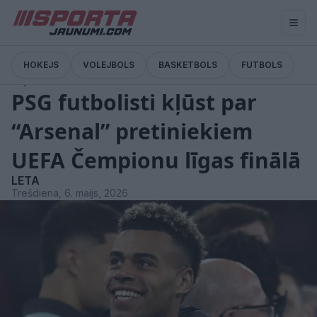
HOKEJS
VOLEJBOLS
BASKETBOLS
FUTBOLS
Ziņas
PSG futbolisti kļūst par
“Arsenal” pretiniekiem
UEFA Čempionu līgas finālā
LETA
Trešdiena, 6. maijs, 2026