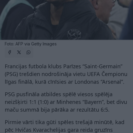
Foto: AFP via Getty Images
Francijas futbola klubs Parīzes “Saint-Germain”
(PSG) trešdien nodrošināja vietu UEFA Čempionu
līgas finālā, kurā cīnīsies ar Londonas “Arsenal”.
PSG pusfināla atbildes spēlē viesos spēlēja
neizšķirti 1:1 (1:0) ar Minhenes “Bayern”, bet divu
maču summā bija pārāka ar rezultātu 6:5.
Pirmie vārti tika gūti spēles trešajā minūtē, kad
pēc Hvičas Kvarachelijas gara reida gruzīns