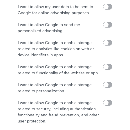
Latvijas basketbolistiem pēc
I want to allow my user data to be sent to
Google for online advertising purposes.
nepatīkamiem gadījumiem
sociālajos tīklos: “Viņi ir mūsējie!”
I want to allow Google to send me
personalized advertising.
I want to allow Google to enable storage
related to analytics like cookies on web or
device identifiers in apps.
I want to allow Google to enable storage
related to functionality of the website or app.
Neplānota brīvdiena!
Dairis Bertāns par brāļa
Graudiņa/Samoilova bez
atvadīšanos no izlases:
I want to allow Google to enable storage
cīņas iekļūst Hamburgas
“Kā brālis saprotu, bet kā
related to personalization.
“Elite 16” pusfinālā
direktoram man šķiet, ka
viņš vēl varēja…”
I want to allow Google to enable storage
Bedrītis/Rinkevičs nepārvar Hamburgas
related to security, including authentication
“Elite 16” turnīra izslēgšanas spēļu pirmo
functionality and fraud prevention, and other
kārtu
user protection.
UEFA neatceļ draudus boikotēt FIFA