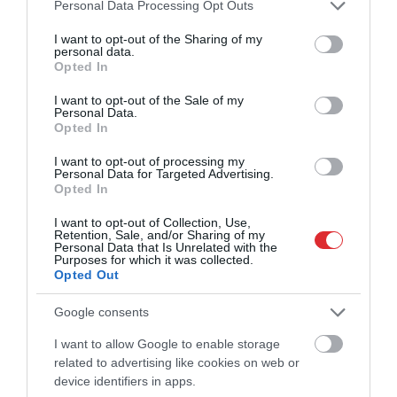
Please note that this website/app uses one or more Google
Personal Data Processing Opt Outs
services and may gather and store information including but
not limited to your visit or usage behaviour. You may click to
I want to opt-out of the Sharing of my
personal data.
grant or deny consent to Google and its third-party tags to
Opted In
use your data for below specified purposes in below Google
consent section.
I want to opt-out of the Sale of my
Personal Data.
Opted In
I want to opt-out of processing my
Personal Data for Targeted Advertising.
Opted In
I want to opt-out of Collection, Use,
Retention, Sale, and/or Sharing of my
Personal Data that Is Unrelated with the
Purposes for which it was collected.
Opted Out
Google consents
I want to allow Google to enable storage
related to advertising like cookies on web or
device identifiers in apps.
Cipruss un LBS iestājas par