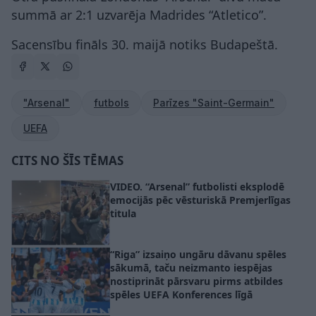
summā ar 2:1 uzvarēja Madrides “Atletico”.
Sacensību fināls 30. maijā notiks Budapeštā.
"Arsenal"
futbols
Parīzes "Saint-Germain"
UEFA
CITS NO ŠĪS TĒMAS
VIDEO. “Arsenal” futbolisti eksplodē
emocijās pēc vēsturiskā Premjerlīgas
titula
“Riga” izsaiņo ungāru dāvanu spēles
sākumā, taču neizmanto iespējas
nostiprināt pārsvaru pirms atbildes
spēles UEFA Konferences līgā