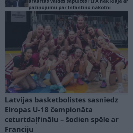
ārkārtas valdes sapulces FIFA nāk klajā ar
paziņojumu par Infantīno nākotni
Latvijas basketbolistes sasniedz
Eiropas U-18 čempionāta
ceturtdaļfinālu – šodien spēle ar
Franciju