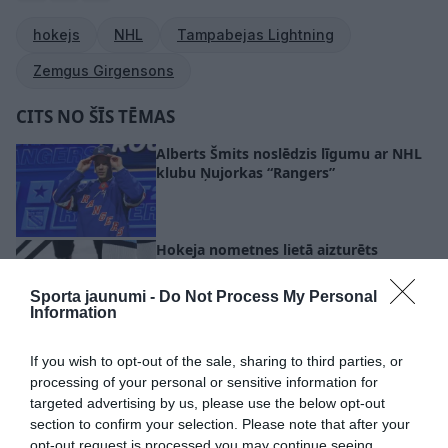
hokejs
NHL
Tampabejas Lightning
Zemgus Girgensons
CITS NO ŠĪS TĒMAS
Alberts Šmits noslēdzis līgumu ar NHL
klubu Ņujorkas “Rangers”
Hokeja nometnes lietā aizturēts
treneris – Valsts policija uzskata, ka
cietušo varētu būt vairāk
Sporta jaunumi -
Do Not Process My Personal
Information
VIDEO. Girgensons ar “Lightning”
If you wish to opt-out of the sale, sharing to third parties, or
nonāk iedzinējos sērijā pret
processing of your personal or sensitive information for
“Canadiens”
targeted advertising by us, please use the below opt-out
section to confirm your selection. Please note that after your
opt-out request is processed you may continue seeing