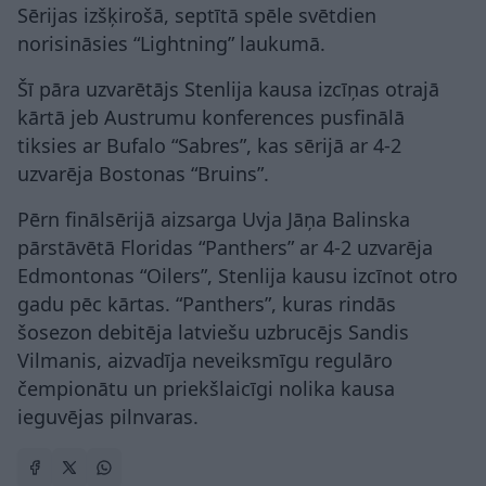
Sērijas izšķirošā, septītā spēle svētdien
norisināsies “Lightning” laukumā.
Šī pāra uzvarētājs Stenlija kausa izcīņas otrajā
kārtā jeb Austrumu konferences pusfinālā
tiksies ar Bufalo “Sabres”, kas sērijā ar 4-2
uzvarēja Bostonas “Bruins”.
Pērn finālsērijā aizsarga Uvja Jāņa Balinska
pārstāvētā Floridas “Panthers” ar 4-2 uzvarēja
Edmontonas “Oilers”, Stenlija kausu izcīnot otro
gadu pēc kārtas. “Panthers”, kuras rindās
šosezon debitēja latviešu uzbrucējs Sandis
Vilmanis, aizvadīja neveiksmīgu regulāro
čempionātu un priekšlaicīgi nolika kausa
ieguvējas pilnvaras.