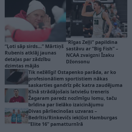
“Rīgas Zeļļi” papildina
“Ļoti sāp sirds…” Mārtiņš
sastāvu ar “Big Fish” –
Rubenis atklāj jaunas
NCAA zvaigzni Īzaku
detaļas par zādzību
Džonsonu
dzimtas mājās
Tik nežēlīgi! Ostapenko parāda, ar ko
profesionāliem sportistiem nākas
saskarties gandrīz pēc katra zaudējuma
Ķīnā strādājošais latviešu treneris
Žagaram paredz nozīmīgu lomu, taču
brīdina par lielāko izaicinājumu
Divas pārliecinošas uzvaras –
Bedrītis/Rinkevičs iekļūst Hamburgas
“Elite 16” pamatturnīrā