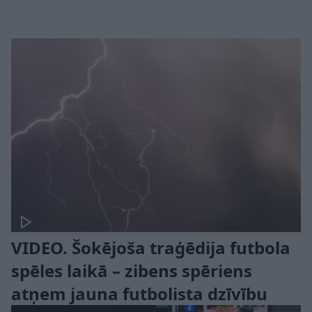
VIDEO. Šokējoša traģēdija futbola
spēles laikā – zibens spēriens
atņem jauna futbolista dzīvību