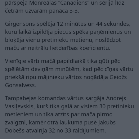
pārspēja Monreālas “Canadiens” un sērijā līdz
četrām uzvarām panāca 3-3.
Girgensons spēlēja 12 minūtes un 44 sekundes,
kuru laikā izpildīja piecus spēka paņēmienus un
bloķēja vienu pretinieku metienu, noslēdzot
maču ar neitrālu lietderības koeficientu.
Vienīgie vārti mačā papildlaikā tika gūti pēc
spēlētām deviņām minūtēm, kad pēc cīņas vārtu
priekšā ripu mājinieku vārtos nogādāja Geidžs
Gonsalvess.
Tampabejas komandas vārtus sargāja Andrejs
Vasiļevskis, kurš tika galā ar visiem 30 pretinieku
metieniem un tika atzīts par mača pirmo
zvaigzni, kamēr otrā laukuma pusē Jakubs
Dobešs atvairīja 32 no 33 raidījumiem.