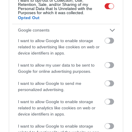
I want to opt-out of Collection, Use,
Retention, Sale, and/or Sharing of my
Personal Data that Is Unrelated with the
Purposes for which it was collected.
Opted Out
Google consents
I want to allow Google to enable storage
related to advertising like cookies on web or
device identifiers in apps.
I want to allow my user data to be sent to
Google for online advertising purposes.
I want to allow Google to send me
personalized advertising.
I want to allow Google to enable storage
Cīņā par Eirokausu kvalifikācijas
related to analytics like cookies on web or
izšķirošo kārtu “Riga” uzņems
device identifiers in apps.
Ungārijas čempioni, RFS viesosies
I want to allow Google to enable storage