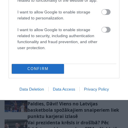
pie “Arsenal” līdzinieces Čehijā
related to functionality of the website or app.
I want to allow Google to enable storage
related to personalization.
I want to allow Google to enable storage
related to security, including authentication
functionality and fraud prevention, and other
user protection.
“Šis ir ļoti, ļoti vājš
Priecīgs sākums!
arguments.” Sporta
Graudiņa un Samoilova
infrastruktūras
ar uzvaru sāk Hamburgas
speciālists kritizē LFF
“Elite 16” pamatturnīru
CONFIRM
ieceri attīstīt Skonto
stadiona teritoriju
VIDEO. Šilova iespaidīgais atvairījums
Data Deletion
Data Access
Privacy Policy
iekļauts NHL sezonas TOP 15
Paldies, Dāvi! Viens no Latvijas
basketbola spožākajiem snaiperiem liek
punktu karjerai izlasē
Vai prezidenta krēsls ir drošībā? Pēc