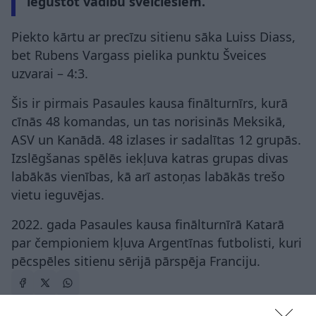
iegūstot vadību šveiciešiem.
Piekto kārtu ar precīzu sitienu sāka Luiss Diass,
bet Rubens Vargass pielika punktu Šveices
uzvarai – 4:3.
Šis ir pirmais Pasaules kausa finālturnīrs, kurā
cīnās 48 komandas, un tas norisinās Meksikā,
ASV un Kanādā. 48 izlases ir sadalītas 12 grupās.
Izslēgšanas spēlēs iekļuva katras grupas divas
labākās vienības, kā arī astoņas labākās trešo
vietu ieguvējas.
2022. gada Pasaules kausa finālturnīrā Katarā
par čempioniem kļuva Argentīnas futbolisti, kuri
pēcspēles sitienu sērijā pārspēja Franciju.