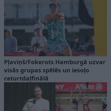
Pļaviņš/Fokerots Hamburgā uzvar
visās grupas spēlēs un iesoļo
ceturtdaļfinālā