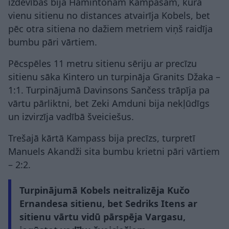
izdevības bija Hamintonam Kampasam, kura
vienu sitienu no distances atvairīja Kobels, bet
pēc otra sitiena no dažiem metriem viņš raidīja
bumbu pāri vārtiem.
Pēcspēles 11 metru sitienu sēriju ar precīzu
sitienu sāka Kintero un turpināja Granits Džaka –
1:1. Turpinājumā Davinsons Sančess trāpīja pa
vārtu pārliktni, bet Zeki Amduni bija nekļūdīgs
un izvirzīja vadībā šveiciešus.
Trešajā kārtā Kampass bija precīzs, turpretī
Manuels Akandži sita bumbu krietni pāri vārtiem
– 2:2.
Turpinājumā Kobels neitralizēja Kučo
Ernandesa sitienu, bet Sedriks Itens ar
sitienu vārtu vidū pārspēja Vargasu,