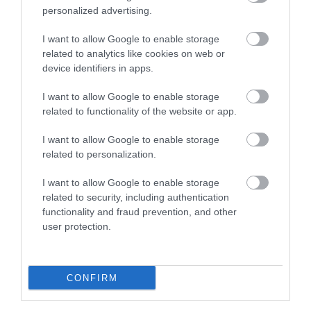
personalized advertising.
I want to allow Google to enable storage
related to analytics like cookies on web or
device identifiers in apps.
I want to allow Google to enable storage
related to functionality of the website or app.
I want to allow Google to enable storage
related to personalization.
I want to allow Google to enable storage
related to security, including authentication
“Pretī nav ne Mančestras “City”,
functionality and fraud prevention, and other
user protection.
ne “Barcelona”!” Raivis Jurkovskis
par “Riga” aizsardzību un
izredzēm Eiropas kausos
CONFIRM