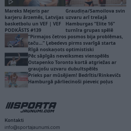
Mareks Mejeris par
Graudiņa/Samoilova svin
karjeru ārzemēs, Latvijas
uzvaru arī trešajā
basketbolu un VEF | VEF
Hamburgas “Elite 16”
PODKĀSTS #139
turnīra grupas spēlē
“Pirmajos četros posmos bija problēmas,
taču…” Ļebedevs pirms svarīgā starta
Rīgā noskaņots optimistiski
Pēc sāpīgās neveiksmes vienspēlēs
Ostapenko Toronto kortā atgriežas ar
graujošu uzvaru dubultspēlēs
Prieks par mūsējiem! Bedrītis/Rinkevičs
Hamburgā pārliecinoši pieveic poļus
Kontakti
info@sportajaunumi.com