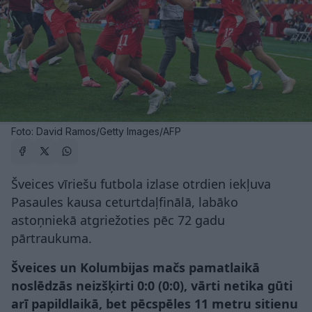
Foto: David Ramos/Getty Images/AFP
Šveices vīriešu futbola izlase otrdien iekļuva
Pasaules kausa ceturtdaļfinālā, labāko
astoņniekā atgriežoties pēc 72 gadu
pārtraukuma.
Šveices un Kolumbijas mačs pamatlaikā
noslēdzās neizšķirti 0:0 (0:0), vārti netika gūti
arī papildlaikā, bet pēcspēles 11 metru sitienu