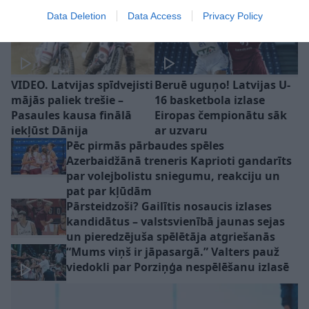
Data Deletion
Data Access
Privacy Policy
VIDEO. Latvijas spīdvejisti
Beruē uguņo! Latvijas U-
mājās paliek trešie –
16 basketbola izlase
Pasaules kausa finālā
Eiropas čempionātu sāk
iekļūst Dānija
ar uzvaru
Pēc pirmās pārbaudes spēles
Azerbaidžānā treneris Kaprioti gandarīts
par volejbolistu sniegumu, reakciju un
pat par kļūdām
Pārsteidzoši? Gailītis nosaucis izlases
kandidātus – valstsvienībā jaunas sejas
un pieredzējuša spēlētāja atgriešanās
“Mums viņš ir jāpasargā.” Valters pauž
viedokli par Porziņģa nespēlēšanu izlasē