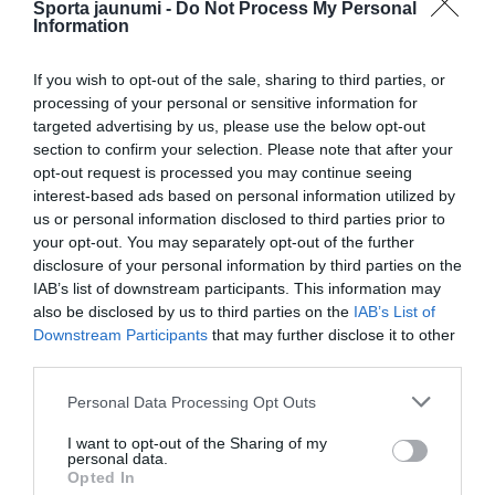
futbols
Pasaules kauss
Sporta jaunumi -
Do Not Process My Personal
Information
CITS NO ŠĪS TĒMAS
If you wish to opt-out of the sale, sharing to third parties, or
“Pretī nav ne Mančestras “City”, ne
processing of your personal or sensitive information for
“Barcelona”!” Raivis Jurkovskis par
targeted advertising by us, please use the below opt-out
“Riga” aizsardzību un izredzēm Eiropas
section to confirm your selection. Please note that after your
kausos
opt-out request is processed you may continue seeing
interest-based ads based on personal information utilized by
VIDEO. “Karaliska sajūta.” Eilands un
us or personal information disclosed to third parties prior to
Breidaks dalās iespaidos par Pasaules
your opt-out. You may separately opt-out of the further
kausa fināla piedzīvojumu
disclosure of your personal information by third parties on the
IAB’s list of downstream participants. This information may
Kā mājās sagaidīja Pasaules kausa
also be disclosed by us to third parties on the
IAB’s List of
finālistus? Madrides ielas pārņem
Downstream Participants
that may further disclose it to other
cilvēku jūra, Argentīnā – emociju
third parties.
izvirdums
Please note that this website/app uses one or more Google
Personal Data Processing Opt Outs
services and may gather and store information including but
not limited to your visit or usage behaviour. You may click to
I want to opt-out of the Sharing of my
personal data.
grant or deny consent to Google and its third-party tags to
Opted In
use your data for below specified purposes in below Google