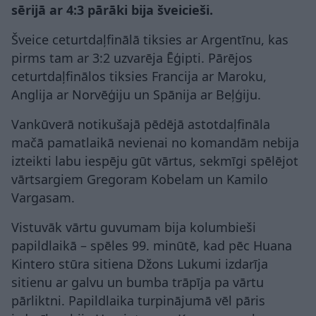
sērijā ar 4:3 pārāki bija šveicieši.
Šveice ceturtdaļfinālā tiksies ar Argentīnu, kas
pirms tam ar 3:2 uzvarēja Ēģipti. Pārējos
ceturtdaļfinālos tiksies Francija ar Maroku,
Anglija ar Norvēģiju un Spānija ar Beļģiju.
Vankūverā notikušajā pēdējā astotdaļfināla
mačā pamatlaikā nevienai no komandām nebija
izteikti labu iespēju gūt vārtus, sekmīgi spēlējot
vārtsargiem Gregoram Kobelam un Kamilo
Vargasam.
Vistuvāk vārtu guvumam bija kolumbieši
papildlaikā – spēles 99. minūtē, kad pēc Huana
Kintero stūra sitiena Džons Lukumi izdarīja
sitienu ar galvu un bumba trāpīja pa vārtu
pārliktni. Papildlaika turpinājumā vēl pāris