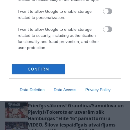
pie “Arsenal” līdzinieces Čehijā
I want to allow Google to enable storage
related to personalization.
I want to allow Google to enable storage
related to security, including authentication
functionality and fraud prevention, and other
user protection.
Latvijas volejbolistes
“Gudros ekspertus
novērtēs gatavību
neklausieties!” Pēc
finālturnīram pret vienu
izkrišanas no A divīzijas
no Eiropas čempionāta
aģents atklāj, kāpēc divi
CONFIRM
rīkotājām Azerbaidžānu
basketbola talanti
nepievienojās U-18 izlasei
Bedrītim/Rinkevičam neizdodas pārsteigt
Data Deletion
Data Access
Privacy Policy
Hamburgas “Elite 16” turnīra favorītus
Priecīgs sākums! Graudiņa/Samoilova un
Pļaviņš/Fokerots ar uzvarām sāk
Hamburgas “Elite 16” pamatturnīru
VIDEO. Šilova iespaidīgais atvairījums