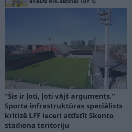
iekļauts NHL sezonas TOP 15
“Šis ir ļoti, ļoti vājš arguments.”
Sporta infrastruktūras speciālists
kritizē LFF ieceri attīstīt Skonto
stadiona teritoriju