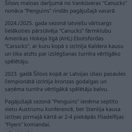
Šilovs maiņas darījumā no Vankūveras “Canucks”
nonāca “Penguins” rindās pagājušajā vasarā.
2024./2025. gada sezonā latviešu vārtsargs
lielākoties pārstāvēja “Canucks” fārmklubu
Amerikas Hokeja līgā (AHL) Ebotsfordas
“Canucks”, ar kuru kopā s izcīnīja Kaldera kausu
un tika atzīts par izslēgšanas turnīra vērtīgāko
spēlētāju.
2023. gadā Šilovs kopā ar Latvijas izlasi pasaules
čempionātā izcīnīja bronzas godalgas un
saņēma turnīra vērtīgākā spēlētāja balvu.
Pagājušajā sezonā “Penguins” ieņēma septīto
vietu Austrumu konferencē, bet Stenlija kausa
izcīņas pirmajā kārtā ar 2-4 piekāpās Filadelfijas
“Flyers” komandai.