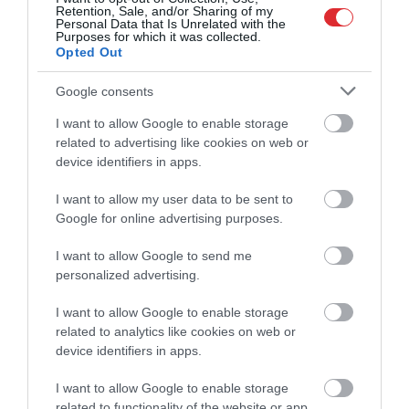
Retention, Sale, and/or Sharing of my
Personal Data that Is Unrelated with the
Purposes for which it was collected.
Opted Out
Google consents
I want to allow Google to enable storage
related to advertising like cookies on web or
device identifiers in apps.
I want to allow my user data to be sent to
Google for online advertising purposes.
I want to allow Google to send me
personalized advertising.
I want to allow Google to enable storage
Cīņā par Eirokausu kvalifikācijas
related to analytics like cookies on web or
izšķirošo kārtu “Riga” uzņems
device identifiers in apps.
Ungārijas čempioni, RFS viesosies
I want to allow Google to enable storage
related to functionality of the website or app.