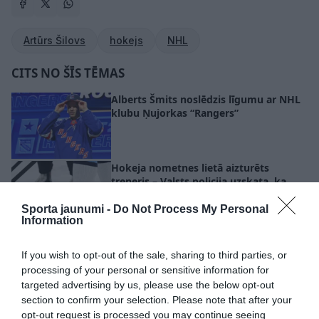
Artūrs Šilovs
hokejs
NHL
CITS NO ŠĪS TĒMAS
Alberts Šmits noslēdzis līgumu ar NHL
klubu Ņujorkas “Rangers”
Hokeja nometnes lietā aizturēts
treneris – Valsts policija uzskata, ka
cietušo varētu būt vairāk
Sporta jaunumi -
Do Not Process My Personal
Information
Vītoliņš komentē viena gada līgumu ar
Latvijas izlasi un atklāj, kāpēc tas viņu
If you wish to opt-out of the sale, sharing to third parties, or
nesatrauc
processing of your personal or sensitive information for
targeted advertising by us, please use the below opt-out
section to confirm your selection. Please note that after your
opt-out request is processed you may continue seeing