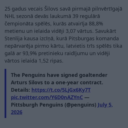
25 gadus vecais Šilovs savā pirmajā pilnvērtīgajā
NHL sezonā devās laukumā 39 regulārā
čempionāta spēlēs, kurās atvairīja 88,8%
metienu un ielaida vidēji 3,07 vārtus. Savukārt
Stenlija kausa izcīņā, kurā Pitsburgas komanda
nepārvarēja pirmo kārtu, latvietis trīs spēlēs tika
galā ar 93,9% pretinieku raidījumu un vidēji
vārtos ielaida 1,52 ripas.
The Penguins have signed goaltender
Arturs Silovs to a one-year contract.
Details:
https://t.co/5LjGx6Ky7T
pic.twitter.com/Y6D0nAZYnC
—
Pittsburgh Penguins (@penguins)
July 5,
2026