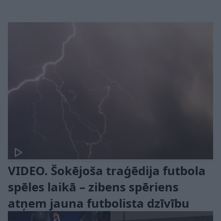
VIDEO. Šokējoša traģēdija futbola
spēles laikā – zibens spēriens
atņem jauna futbolista dzīvību