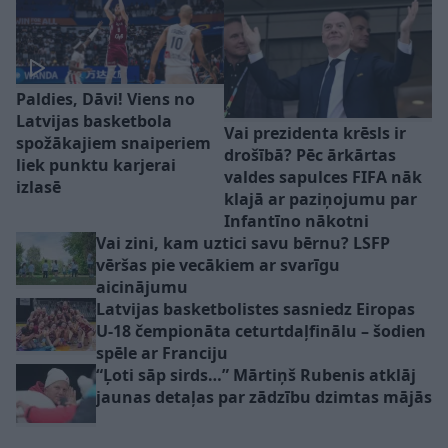
Paldies, Dāvi! Viens no
Latvijas basketbola
Vai prezidenta krēsls ir
spožākajiem snaiperiem
drošībā? Pēc ārkārtas
liek punktu karjerai
valdes sapulces FIFA nāk
izlasē
klajā ar paziņojumu par
Infantīno nākotni
Vai zini, kam uztici savu bērnu? LSFP
vēršas pie vecākiem ar svarīgu
aicinājumu
Latvijas basketbolistes sasniedz Eiropas
U-18 čempionāta ceturtdaļfinālu – šodien
spēle ar Franciju
“Ļoti sāp sirds…” Mārtiņš Rubenis atklāj
jaunas detaļas par zādzību dzimtas mājās