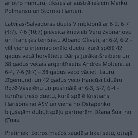
ar otro numuru, tiksies ar austrāliešiem Marku
Polmansu un Stormu Hanteri.
Latvijas/Salvadoras duets Vimbldonā ar 6-2, 6-7
(4:7), 7-6 (10:7) pieveica krievieti Veru Zvonarjovu
un Francijas tenisistu Albano Oliveti, ar 6-2, 6-2 –
vēl vienu internacionālo duetu, kurā spēlē 42
gadus vecā horvātiete Dārija Jurāka-Šreibere un
38 gadus vecais argentīnietis Andres Molteni, ar
6-4, 7-6 (9:7) – 38 gadus veco vācieti Lauru
Zīgemundi un 42 gadus veco francūzi Eduāru
Rožē-Vaselēnu un pusfinālā ar 6-3, 5-7, 6-4 –
turnīra trešo duetu, kurā spēlē Kristians
Harisons no ASV un viena no Ostapenko
bijušajām dubultspēļu partnerēm Džana Šuai no
Ķīnas.
Pretinieki četros mačos zaudēja tikai setu, otrajā