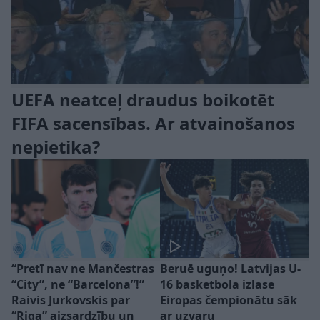
UEFA neatceļ draudus boikotēt
FIFA sacensības. Ar atvainošanos
nepietika?
“Pretī nav ne Mančestras
Beruē uguņo! Latvijas U-
“City”, ne “Barcelona”!”
16 basketbola izlase
Raivis Jurkovskis par
Eiropas čempionātu sāk
“Riga” aizsardzību un
ar uzvaru