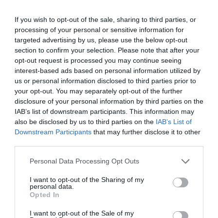
finālā
If you wish to opt-out of the sale, sharing to third parties, or
processing of your personal or sensitive information for
Priekšlaicīgs finišs… Ostapenko
targeted advertising by us, please use the below opt-out
nepabeidz Toronto turnīra maču
section to confirm your selection. Please note that after your
opt-out request is processed you may continue seeing
interest-based ads based on personal information utilized by
us or personal information disclosed to third parties prior to
Ostapenko atgriežas kortā pēc
your opt-out. You may separately opt-out of the further
Vimbldonas – zināma pirmā pretiniece
disclosure of your personal information by third parties on the
Toronto “WTA 1000” turnīrā
IAB’s list of downstream participants. This information may
also be disclosed by us to third parties on the
IAB’s List of
Downstream Participants
that may further disclose it to other
third parties.
Please note that this website/app uses one or more Google
Personal Data Processing Opt Outs
services and may gather and store information including but
not limited to your visit or usage behaviour. You may click to
I want to opt-out of the Sharing of my
personal data.
grant or deny consent to Google and its third-party tags to
Opted In
use your data for below specified purposes in below Google
consent section.
I want to opt-out of the Sale of my