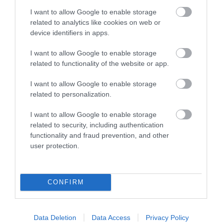
I want to allow Google to enable storage
related to analytics like cookies on web or
device identifiers in apps.
I want to allow Google to enable storage
related to functionality of the website or app.
I want to allow Google to enable storage
Latvijas U16 basketbolisti svin
related to personalization.
uzvaru pār Turciju otrajā Eiropas
I want to allow Google to enable storage
čempionāta mačā
related to security, including authentication
functionality and fraud prevention, and other
user protection.
CONFIRM
Cipruss un LBS iestājas
Latvijas izlase pārbaudes
par Latvijas
Data Deletion
Data Access
Privacy Policy