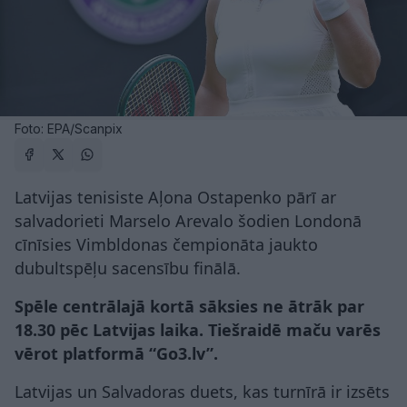
Foto: EPA/Scanpix
Latvijas tenisiste Aļona Ostapenko pārī ar
salvadorieti Marselo Arevalo šodien Londonā
cīnīsies Vimbldonas čempionāta jaukto
dubultspēļu sacensību finālā.
Spēle centrālajā kortā sāksies ne ātrāk par
18.30 pēc Latvijas laika. Tiešraidē maču varēs
vērot platformā “Go3.lv”.
Latvijas un Salvadoras duets, kas turnīrā ir izsēts