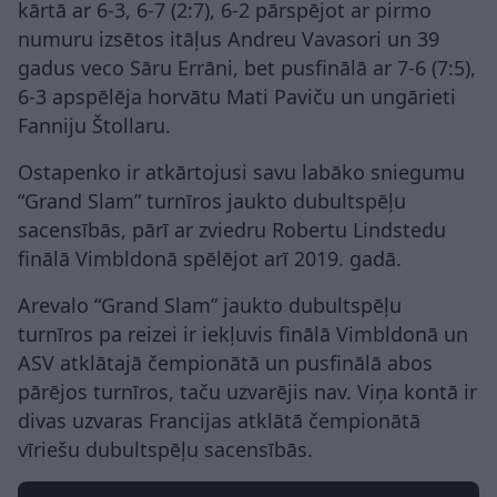
kārtā ar 6-3, 6-7 (2:7), 6-2 pārspējot ar pirmo
numuru izsētos itāļus Andreu Vavasori un 39
gadus veco Sāru Errāni, bet pusfinālā ar 7-6 (7:5),
6-3 apspēlēja horvātu Mati Paviču un ungārieti
Fanniju Štollaru.
Ostapenko ir atkārtojusi savu labāko sniegumu
“Grand Slam” turnīros jaukto dubultspēļu
sacensībās, pārī ar zviedru Robertu Lindstedu
finālā Vimbldonā spēlējot arī 2019. gadā.
Arevalo “Grand Slam” jaukto dubultspēļu
turnīros pa reizei ir iekļuvis finālā Vimbldonā un
ASV atklātajā čempionātā un pusfinālā abos
pārējos turnīros, taču uzvarējis nav. Viņa kontā ir
divas uzvaras Francijas atklātā čempionātā
vīriešu dubultspēļu sacensībās.