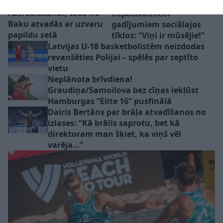
spēlē vēlreiz piekāpjas
basketbolistiem pēc
Azerbaidžānai, taču no
nepatīkamiem
Baku atvadās ar uzvaru
gadījumiem sociālajos
papildu setā
tīklos: “Viņi ir mūsējie!”
Latvijas U-18 basketbolistēm neizdodas
revanšēties Polijai – spēlēs par septīto
vietu
Neplānota brīvdiena!
Graudiņa/Samoilova bez cīņas iekļūst
Hamburgas “Elite 16” pusfinālā
Dairis Bertāns par brāļa atvadīšanos no
izlases: “Kā brālis saprotu, bet kā
direktoram man šķiet, ka viņš vēl
varēja…”