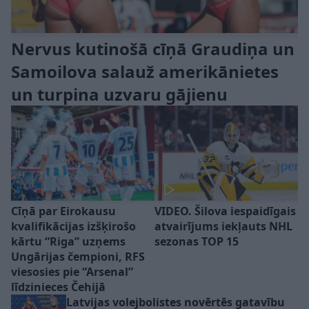
Nervus kutinošā cīņā Graudiņa un
Samoilova salauž amerikānietes
un turpina uzvaru gājienu
Cīņā par Eirokausu
VIDEO. Šilova iespaidīgais
kvalifikācijas izšķirošo
atvairījums iekļauts NHL
kārtu “Riga” uzņems
sezonas TOP 15
Ungārijas čempioni, RFS
viesosies pie “Arsenal”
līdzinieces Čehijā
Latvijas volejbolistes novērtēs gatavību