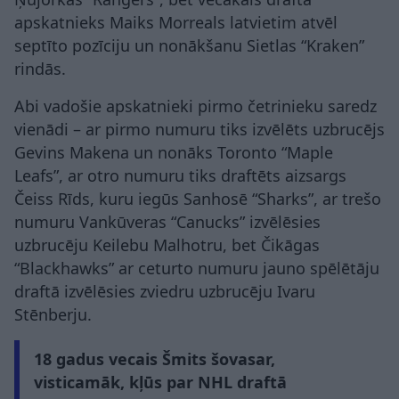
apskatnieks Maiks Morreals latvietim atvēl
septīto pozīciju un nonākšanu Sietlas “Kraken”
rindās.
Abi vadošie apskatnieki pirmo četrinieku saredz
vienādi – ar pirmo numuru tiks izvēlēts uzbrucējs
Gevins Makena un nonāks Toronto “Maple
Leafs”, ar otro numuru tiks draftēts aizsargs
Čeiss Rīds, kuru iegūs Sanhosē “Sharks”, ar trešo
numuru Vankūveras “Canucks” izvēlēsies
uzbrucēju Keilebu Malhotru, bet Čikāgas
“Blackhawks” ar ceturto numuru jauno spēlētāju
draftā izvēlēsies zviedru uzbrucēju Ivaru
Stēnberju.
18 gadus vecais Šmits šovasar,
visticamāk, kļūs par NHL draftā