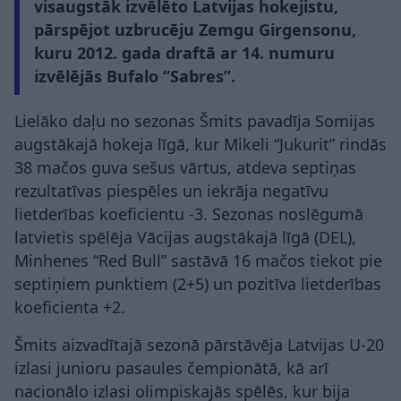
visaugstāk izvēlēto Latvijas hokejistu,
pārspējot uzbrucēju Zemgu Girgensonu,
kuru 2012. gada draftā ar 14. numuru
izvēlējās Bufalo “Sabres”.
Lielāko daļu no sezonas Šmits pavadīja Somijas
augstākajā hokeja līgā, kur Mikeli “Jukurit” rindās
38 mačos guva sešus vārtus, atdeva septiņas
rezultatīvas piespēles un iekrāja negatīvu
lietderības koeficientu -3. Sezonas noslēgumā
latvietis spēlēja Vācijas augstākajā līgā (DEL),
Minhenes “Red Bull” sastāvā 16 mačos tiekot pie
septiņiem punktiem (2+5) un pozitīva lietderības
koeficienta +2.
Šmits aizvadītajā sezonā pārstāvēja Latvijas U-20
izlasi junioru pasaules čempionātā, kā arī
nacionālo izlasi olimpiskajās spēlēs, kur bija