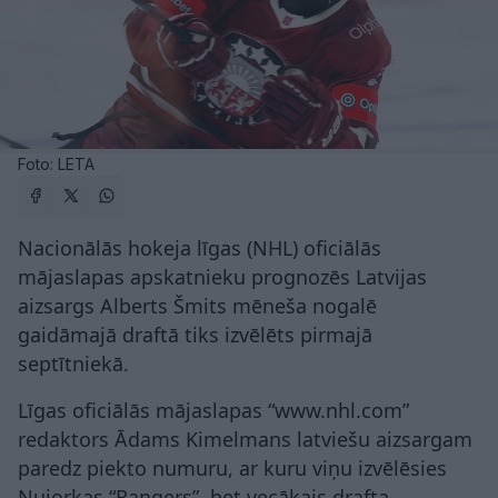
Foto: LETA
Nacionālās hokeja līgas (NHL) oficiālās
mājaslapas apskatnieku prognozēs Latvijas
aizsargs Alberts Šmits mēneša nogalē
gaidāmajā draftā tiks izvēlēts pirmajā
septītniekā.
Līgas oficiālās mājaslapas “www.nhl.com”
redaktors Ādams Kimelmans latviešu aizsargam
paredz piekto numuru, ar kuru viņu izvēlēsies
Ņujorkas “Rangers”, bet vecākais drafta