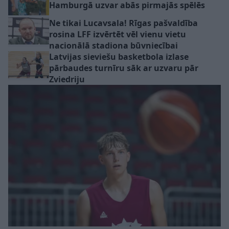
Hamburgā uzvar abās pirmajās spēlēs
Ne tikai Lucavsala! Rīgas pašvaldība
rosina LFF izvērtēt vēl vienu vietu
nacionālā stadiona būvniecībai
Latvijas sieviešu basketbola izlase
pārbaudes turnīru sāk ar uzvaru pār
Zviedriju