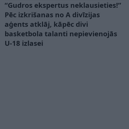
“Gudros ekspertus neklausieties!”
Pēc izkrišanas no A divīzijas
aģents atklāj, kāpēc divi
basketbola talanti nepievienojās
U-18 izlasei