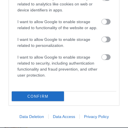
related to analytics like cookies on web or
device identifiers in apps.
“Riga” izsaiņo ungāru dāvanu
spēles sākumā, taču neizmanto
I want to allow Google to enable storage
related to functionality of the website or app.
iespējas nostiprināt pārsvaru
pirms atbildes spēles UEFA
I want to allow Google to enable storage
related to personalization.
Konferences līgā
I want to allow Google to enable storage
related to security, including authentication
functionality and fraud prevention, and other
user protection.
CONFIRM
RFS cieš zaudējumu
Latvijas U-18
Čehijā – mājup ar divu
basketbolistes cienīgi
vārtu robu
cīnās ar Franciju, taču
Data Deletion
Data Access
Privacy Policy
pusfināls izpaliek
Ideāls starts! Pļaviņš un Fokerots