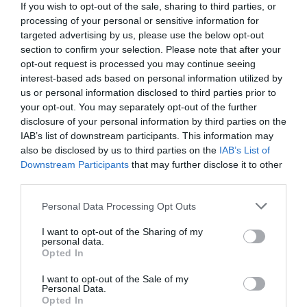
If you wish to opt-out of the sale, sharing to third parties, or
Vītoliņš komentē viena gada līgumu ar
processing of your personal or sensitive information for
Latvijas izlasi un atklāj, kāpēc tas viņu
targeted advertising by us, please use the below opt-out
nesatrauc
section to confirm your selection. Please note that after your
opt-out request is processed you may continue seeing
interest-based ads based on personal information utilized by
us or personal information disclosed to third parties prior to
your opt-out. You may separately opt-out of the further
disclosure of your personal information by third parties on the
IAB’s list of downstream participants. This information may
also be disclosed by us to third parties on the
IAB’s List of
Downstream Participants
that may further disclose it to other
third parties.
Please note that this website/app uses one or more Google
Personal Data Processing Opt Outs
services and may gather and store information including but
not limited to your visit or usage behaviour. You may click to
I want to opt-out of the Sharing of my
personal data.
grant or deny consent to Google and its third-party tags to
Opted In
use your data for below specified purposes in below Google
consent section.
I want to opt-out of the Sale of my
Personal Data.
Opted In