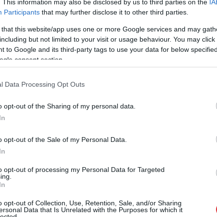
. This information may also be disclosed by us to third parties on the
IA
Participants
that may further disclose it to other third parties.
ārtiņš Pļaviņš/Kristians Fokerots šoreiz
 that this website/app uses one or more Google services and may gath
including but not limited to your visit or usage behaviour. You may click 
 to Google and its third-party tags to use your data for below specifi
as gan vīriešiem, gan sievietēm cīnījās par
ogle consent section.
t pamatturnīrā sieviešu un vīriešu
dām.
l Data Processing Opt Outs
 beigsies svētdien.
o opt-out of the Sharing of my personal data.
In
“Elite 16” sacensības, otrās – “Challenge”,
o opt-out of the Sale of my Personal Data.
In
to opt-out of processing my Personal Data for Targeted
ing.
volejbols
In
o opt-out of Collection, Use, Retention, Sale, and/or Sharing
ersonal Data that Is Unrelated with the Purposes for which it
lected.