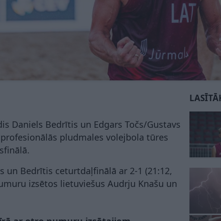
LASĪTĀ
rdis Daniels Bedrītis un Edgars Točs/Gustavs
 profesionālās pludmales volejbola tūres
sfinālā.
s un Bedrītis ceturtdaļfinālā ar 2-1 (21:12,
 numuru izsētos lietuviešus Audrju Knašu un