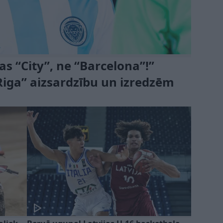
s “City”, ne “Barcelona”!”
“Riga” aizsardzību un izredzēm