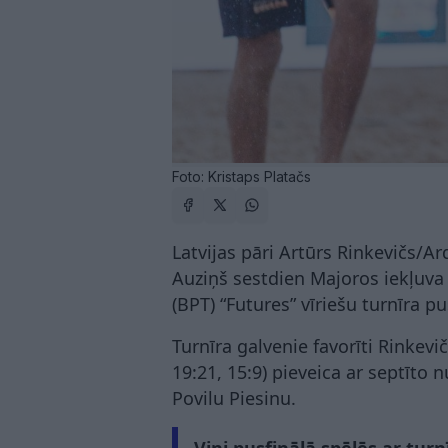
Foto: Kristaps Platačs
Latvijas pāri Artūrs Rinkevičs/A
Auziņš sestdien Majoros iekļuva
(BPT) “Futures” vīriešu turnīra pu
Turnīra galvenie favorīti Rinkevič
19:21, 15:9) pieveica ar septīto
Povilu Piesinu.