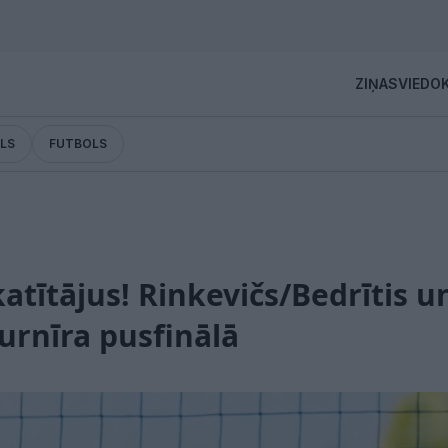
ZIŅAS
VIEDOK
LS
FUTBOLS
katītājus! Rinkevičs/Bedrītis u
turnīra pusfinālā