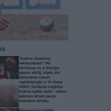
KIE
“Gudros ekspertus
neklausieties!” Pēc
izkrišanas no A divīzijas
aģents atklāj, kāpēc divi
basketbola talanti
nepievienojās U-18 izlasei
VIDEO. Šokējoša traģēdija
futbola spēles laikā – zibens
spēriens atņem jauna
futbolista dzīvību
Pārsteidzoši? Gailītis