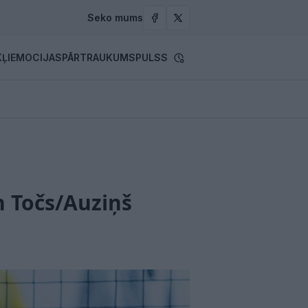
Seko mums
ĻI
EMOCIJAS
PĀRTRAUKUMS
PULSS
n Točs/Auziņš