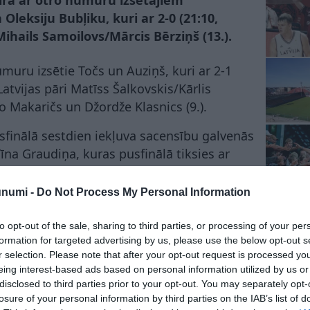
nīrā ar otro numuru izsētajiem
leksiju Bubļiku, kuri ar 2-0 (21:10,
Mihails Samoilovs/Mārcis Bērziņš (13.).
umuru izsētie Točs un Auziņš, kuri ar 2-1
 Latvijas pāri Matīss Šalkovskis/Kārlis
o Makaričs un Džordže Klasnics (9.).
usfinālā sestdien iekļuva sacensību galvenās
īna Graudiņa, kuras pusfinālā tiksies ar
 Jirgensone (6.), bet otrā pusfinālā spēlēs
ida Mellmelle (3.) un spānietes Marta
unumi -
Do Not Process My Personal Information
ro (4.).
to opt-out of the sale, sharing to third parties, or processing of your per
dē spēles var vērot “Go3 Open” televīzijas
formation for targeted advertising by us, please use the below opt-out s
r selection. Please note that after your opt-out request is processed y
eing interest-based ads based on personal information utilized by us or
a 24 valstu pārstāvji, tai skaitā arī viesi no
disclosed to third parties prior to your opt-out. You may separately opt-
losure of your personal information by third parties on the IAB’s list of
Spānijas, Vācijas, Polijas, Austrālijas,