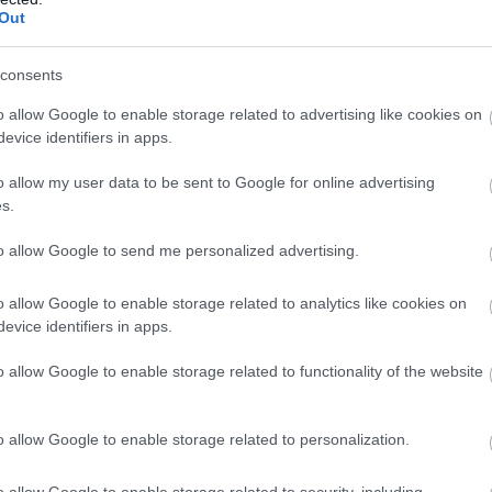
vičs Majoros bauda pludmales volejbola atmosfēru un
Out
nu kopā ar Rinkeviču
consents
tītājus! Rinkevičs/Bedrītis un Točs/Auziņš iekļūst
o allow Google to enable storage related to advertising like cookies on
usfinālā
evice identifiers in apps.
o allow my user data to be sent to Google for online advertising
s.
les tālu nekrīt! Edgara Toča jaunākais dēliņš sajūsmina
ēm
to allow Google to send me personalized advertising.
o allow Google to enable storage related to analytics like cookies on
evice identifiers in apps.
o allow Google to enable storage related to functionality of the website
o allow Google to enable storage related to personalization.
o allow Google to enable storage related to security, including