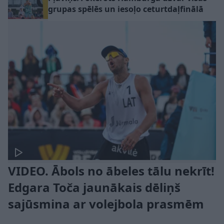
grupas spēlēs un iesoļo ceturtdaļfinālā
VIDEO. Ābols no ābeles tālu nekrīt!
Edgara Toča jaunākais dēliņš
sajūsmina ar volejbola prasmēm