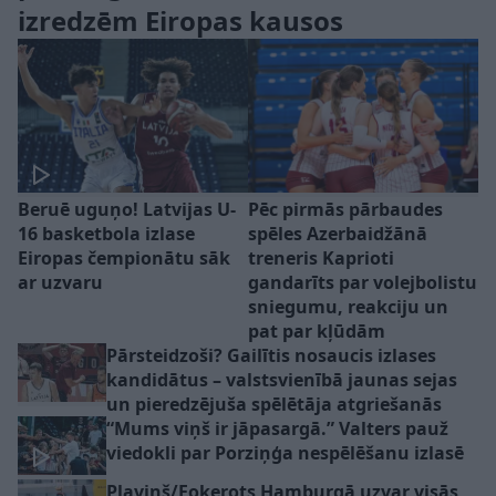
izredzēm Eiropas kausos
Beruē uguņo! Latvijas U-
Pēc pirmās pārbaudes
16 basketbola izlase
spēles Azerbaidžānā
Eiropas čempionātu sāk
treneris Kaprioti
ar uzvaru
gandarīts par volejbolistu
sniegumu, reakciju un
pat par kļūdām
Pārsteidzoši? Gailītis nosaucis izlases
kandidātus – valstsvienībā jaunas sejas
un pieredzējuša spēlētāja atgriešanās
“Mums viņš ir jāpasargā.” Valters pauž
viedokli par Porziņģa nespēlēšanu izlasē
Pļaviņš/Fokerots Hamburgā uzvar visās