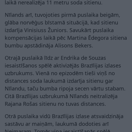
laikā nerealizēja 11 metru soda sitienu.
Nīlands arī, tuvojoties pirmā puslaika beigām,
glāba norvēģus bīstamā situācijā, kad sitienu
izdarīja Vinisiuss Žuniors. Savukārt puslaika
kompensācijas laikā pēc Martina Ēdegora sitiena
bumbu apstādināja Alisons Bekers.
Otrajā puslaikā līdz ar Endrika de Souzas
iesaistīšanos spēlē aktivizējās Brazīlijas izlases
uzbrukums. Vienā no epizodēm tieši viņš no
distances soda laukumā izdarīja sitienu gar
Nīlandu, taču bumba ripoja secen vārtu stabam.
Citā Brazīlijas uzbrukumā Nīlands neitralizēja
Rajana Rošas sitienu no tuvas distances.
Otrā puslaika vidū Brazīlijas izlase atsvaidzināja
sastāvu ar maiņām, laukumā dodoties arī
Neimaram. Tomēr viņa iesaistīšanās spēlē