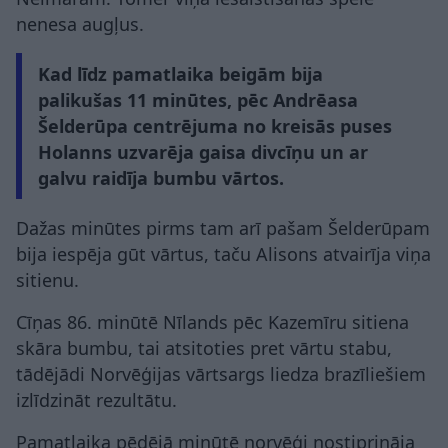
nenesa augļus.
Kad līdz pamatlaika beigām bija
palikušas 11 minūtes, pēc Andrēasa
Šelderūpa centrējuma no kreisās puses
Holanns uzvarēja gaisa divcīņu un ar
galvu raidīja bumbu vārtos.
Dažas minūtes pirms tam arī pašam Šelderūpam
bija iespēja gūt vārtus, taču Alisons atvairīja viņa
sitienu.
Cīņas 86. minūtē Nīlands pēc Kazemīru sitiena
skāra bumbu, tai atsitoties pret vārtu stabu,
tādējādi Norvēģijas vārtsargs liedza brazīliešiem
izlīdzināt rezultātu.
Pamatlaika pēdējā minūtē norvēģi nostiprināja