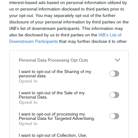
interest-based ads based on personal information utilized by
us or personal information disclosed to third parties prior to
your opt-out. You may separately opt-out of the further
futbols
Pasaules kauss
disclosure of your personal information by third parties on the
IAB’s list of downstream participants. This information may
CITS NO ŠĪS TĒMAS
also be disclosed by us to third parties on the
IAB’s List of
Downstream Participants
that may further disclose it to other
Ne tikai Lucavsala! Rīgas pašvaldība
third parties.
rosina LFF izvērtēt vēl vienu vietu
nacionālā stadiona būvniecībai
Please note that this website/app uses one or more Google
Personal Data Processing Opt Outs
services and may gather and store information including but
not limited to your visit or usage behaviour. You may click to
I want to opt-out of the Sharing of my
personal data.
RFS cieš zaudējumu Čehijā – mājup ar
grant or deny consent to Google and its third-party tags to
Opted In
divu vārtu robu
use your data for below specified purposes in below Google
consent section.
I want to opt-out of the Sale of my
Personal Data.
Opted In
“Pretī nav ne Mančestras “City”, ne
“Barcelona”!” Raivis Jurkovskis par
I want to opt-out of processing my
“Riga” aizsardzību un izredzēm Eiropas
Personal Data for Targeted Advertising.
Opted In
kausos
I want to opt-out of Collection, Use,