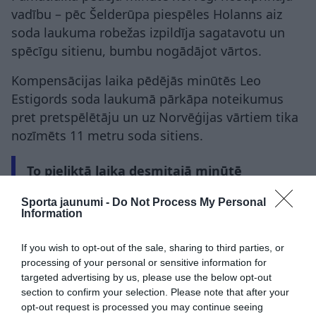
vadību – pēc Šelderūpa piespēles Holanns aiz
soda laukuma robežas izpildīja sagatavotu un
spēcīgu sitienu, bumbu nogādājot vārtos.
Kompensācijas laika pēdējās minūtēs Leo
Estigords soda laukumā pārkāpa noteikumus
pret pretspēlētāju un uz Norvēģijas vārtiem tika
nozīmēts 11 metru soda sitiens.
To pieliktā laika desmitajā minūtē
realizēja Neimars, taču pēc bumbas
Sporta jaunumi -
Do Not Process My Personal
ievadīšanas spēlē brazīliešiem vairs
Information
neizdevās izveidot bīstamu uzbrukumu.
If you wish to opt-out of the sale, sharing to third parties, or
processing of your personal or sensitive information for
Anglijas futbolisti nosargā
targeted advertising by us, please use the below opt-out
pārsvaru un ...
section to confirm your selection. Please note that after your
opt-out request is processed you may continue seeing