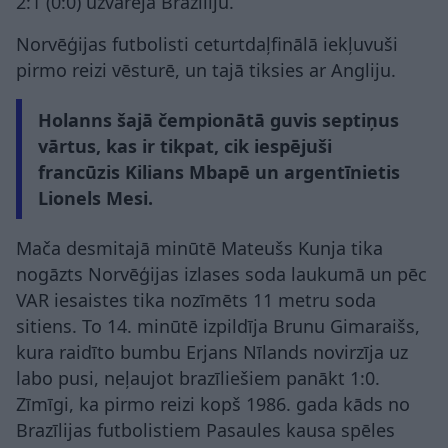
2:1 (0:0) uzvarēja Brazīliju.
Norvēģijas futbolisti ceturtdaļfinālā iekļuvuši
pirmo reizi vēsturē, un tajā tiksies ar Angliju.
Holanns šajā čempionātā guvis septiņus
vārtus, kas ir tikpat, cik iespējuši
francūzis Kilians Mbapē un argentīnietis
Lionels Mesi.
Mača desmitajā minūtē Mateušs Kunja tika
nogāzts Norvēģijas izlases soda laukumā un pēc
VAR iesaistes tika nozīmēts 11 metru soda
sitiens. To 14. minūtē izpildīja Brunu Gimaraišs,
kura raidīto bumbu Erjans Nīlands novirzīja uz
labo pusi, neļaujot brazīliešiem panākt 1:0.
Zīmīgi, ka pirmo reizi kopš 1986. gada kāds no
Brazīlijas futbolistiem Pasaules kausa spēles