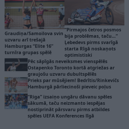
“Pirmajos četros posmos
Graudiņa/Samoilova svin
bija problēmas, taču…”
uzvaru arī trešajā
Ļebedevs pirms svarīgā
Hamburgas “Elite 16”
starta Rīgā noskaņots
turnīra grupas spēlē
optimistiski
Pēc sāpīgās neveiksmes vienspēlēs
Ostapenko Toronto kortā atgriežas ar
graujošu uzvaru dubultspēlēs
Prieks par mūsējiem! Bedrītis/Rinkevičs
Hamburgā pārliecinoši pieveic poļus
“Riga” izsaiņo ungāru dāvanu spēles
sākumā, taču neizmanto iespējas
nostiprināt pārsvaru pirms atbildes
spēles UEFA Konferences līgā