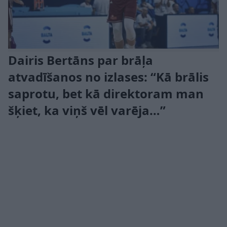
Dairis Bertāns par brāļa
atvadīšanos no izlases: “Kā brālis
saprotu, bet kā direktoram man
šķiet, ka viņš vēl varēja…”