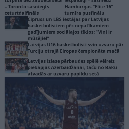
turpina bez zaudēta seta
iespaidīgi – sasniedz
– Toronto sasniegts
Hamburgas “Elite 16”
ceturtdaļfināls
turnīra pusfinālu
Cipruss un LBS iestājas par Latvijas
basketbolistiem pēc nepatīkamiem
gadījumiem sociālajos tīklos: “Viņi ir
mūsējie!”
Latvijas U16 basketbolisti svin uzvaru pār
Turciju otrajā Eiropas čempionāta mačā
Latvijas izlase pārbaudes spēlē vēlreiz
piekāpjas Azerbaidžānai, taču no Baku
atvadās ar uzvaru papildu setā