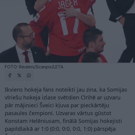
FOTO: Reuters/Scanpix/LETA
Ikviens hokeja fans noteikti jau zina, ka Somijas
vīriešu hokeja izlase svētdien Cīrihē ar uzvaru
pār mājinieci Šveici kļuva par pieckārtēju
pasaules čempioni. Uzvaras vārtus gūstot
Konstam Helēniusam, finālā Somijas hokejisti
papildlaikā ar 1:0 (0:0, 0:0, 0:0, 1:0) pārspēja