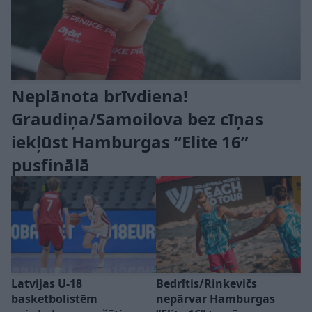
Neplānota brīvdiena!
Graudiņa/Samoilova bez cīņas
iekļūst Hamburgas “Elite 16”
pusfinālā
Latvijas U-18
Bedrītis/Rinkevičs
basketbolistēm
nepārvar Hamburgas