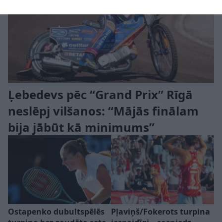
Ļebedevs pēc “Grand Prix” Rīgā
neslēpj vilšanos: “Mājās finālam
bija jābūt kā minimums”
Ostapenko dubultspēlēs
Pļaviņš/Fokerots turpina