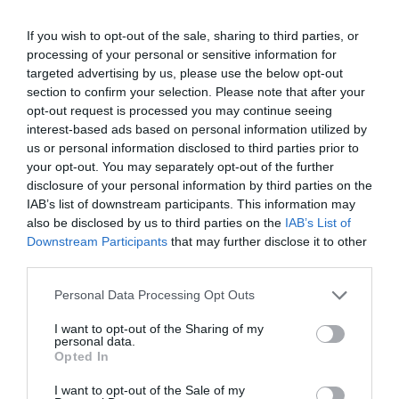
If you wish to opt-out of the sale, sharing to third parties, or
processing of your personal or sensitive information for
targeted advertising by us, please use the below opt-out
section to confirm your selection. Please note that after your
opt-out request is processed you may continue seeing
interest-based ads based on personal information utilized by
us or personal information disclosed to third parties prior to
your opt-out. You may separately opt-out of the further
disclosure of your personal information by third parties on the
IAB’s list of downstream participants. This information may
also be disclosed by us to third parties on the
IAB’s List of
Downstream Participants
that may further disclose it to other
third parties.
Please note that this website/app uses one or more Google
Personal Data Processing Opt Outs
services and may gather and store information including but
Pasaules čempionāts hokejā
soctīkli
not limited to your visit or usage behaviour. You may click to
I want to opt-out of the Sharing of my
personal data.
grant or deny consent to Google and its third-party tags to
Opted In
use your data for below specified purposes in below Google
CITS NO ŠĪS TĒMAS
consent section.
I want to opt-out of the Sale of my