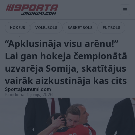
HOKEJS
VOLEJBOLS
BASKETBOLS
FUTBOLS
Emocijas
“Apklusināja visu arēnu!”
Lai gan hokeja čempionātā
uzvarēja Somija, skatītājus
vairāk aizkustināja kas cits
Sportajaunumi.com
Pirmdiena, 1. jūnijs, 2026