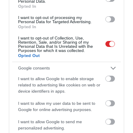
Tik nežēlīgi! Ostapenko parāda, ar ko
Personal Data.
Opted In
profesionāliem sportistiem nākas
saskarties gandrīz pēc katra zaudējuma
I want to opt-out of processing my
Personal Data for Targeted Advertising.
Opted In
Saldējums vai bulciņa no pasaules
čempiona! Somijas izlases hokejists
I want to opt-out of Collection, Use,
lūdz palīdzību pēc dīvaina incidenta
Retention, Sale, and/or Sharing of my
Personal Data that Is Unrelated with the
Purposes for which it was collected.
Opted Out
“Daudzi Latvijā pat nenojauš, cik liels ir
šis panākums.” Pēc sensacionālā
Google consents
“Audas” triumfa FCSB īpašnieks vārās
dusmās
I want to allow Google to enable storage
related to advertising like cookies on web or
device identifiers in apps.
I want to allow my user data to be sent to
Google for online advertising purposes.
I want to allow Google to send me
personalized advertising.