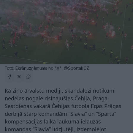
Foto: Ekrānuzņēmums no "X"; @SportakCZ
Kā ziņo ārvalstu mediji, skandalozi notikumi
nedēļas nogalē risinājušies Čehijā, Prāgā.
Sestdienas vakarā Čehijas futbola līgas Prāgas
derbijā starp komandām “Slavia” un “Sparta”
kompensācijas laikā laukumā ielauzās
komandas “Slavia” līdzjutēji, izdemolējot