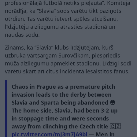
profesionālajā futbolā netiks pieļauta”. Komiteja
norādīja, ka “Slavia” sods varētu tikt paziņots
otrdien. Tas varētu ietvert spēles atcelšanu,
līdzjutēju aizliegumu atrasties stadionā un
naudas sodu.
Zināms, ka “Slavia” klubs līdzjutējam, kurš
uzbruka vārtsargam Surovčikam, piespriedis
mūža aizliegumu apmeklēt stadionu. Līdzīgi sodi
varētu skart arī citus incidentā iesaistītos fanus.
Chaos in Prague as a premature pitch
invasion leads to the derby between
Slavia and Sparta being abandoned 😳
The home side, Slavia, had been 3-2 up
in stoppage time and were seconds
away from clinching the Czech title 🇨🇿
pic.twitter.com/mJ3m7JA9bi
— Men in