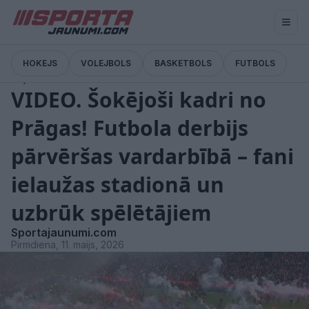
HOKEJS
VOLEJBOLS
BASKETBOLS
FUTBOLS
Ziņas
VIDEO. Šokējoši kadri no
Prāgas! Futbola derbijs
pārvēršas vardarbībā – fani
ielaužas stadionā un
uzbrūk spēlētājiem
Sportajaunumi.com
Pirmdiena, 11. maijs, 2026