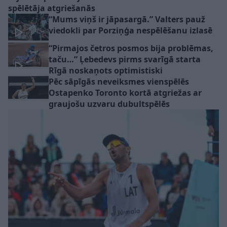
spēlētāja atgriešanās
“Mums viņš ir jāpasargā.” Valters pauž
viedokli par Porziņģa nespēlēšanu izlasē
“Pirmajos četros posmos bija problēmas,
taču…” Ļebedevs pirms svarīgā starta
Rīgā noskaņots optimistiski
Pēc sāpīgās neveiksmes vienspēlēs
Ostapenko Toronto kortā atgriežas ar
graujošu uzvaru dubultspēlēs