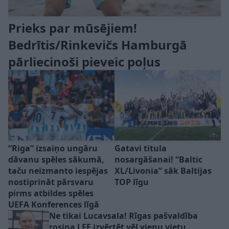
Prieks par mūsējiem!
Bedrītis/Rinkevičs Hamburgā
pārliecinoši pieveic poļus
“Riga” izsaiņo ungāru
Gatavi titula
dāvanu spēles sākumā,
nosargāšanai! “Baltic
taču neizmanto iespējas
XL/Livonia” sāk Baltijas
nostiprināt pārsvaru
TOP līgu
pirms atbildes spēles
UEFA Konferences līgā
Ne tikai Lucavsala! Rīgas pašvaldība
rosina LFF izvērtēt vēl vienu vietu