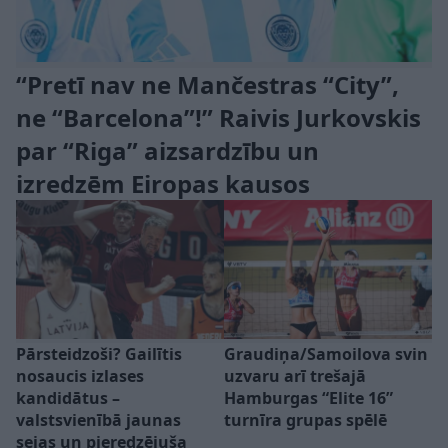
“Pretī nav ne Mančestras “City”,
ne “Barcelona”!” Raivis Jurkovskis
par “Riga” aizsardzību un
izredzēm Eiropas kausos
Pārsteidzoši? Gailītis
Graudiņa/Samoilova svin
nosaucis izlases
uzvaru arī trešajā
kandidātus –
Hamburgas “Elite 16”
valstsvienībā jaunas
turnīra grupas spēlē
sejas un pieredzējuša