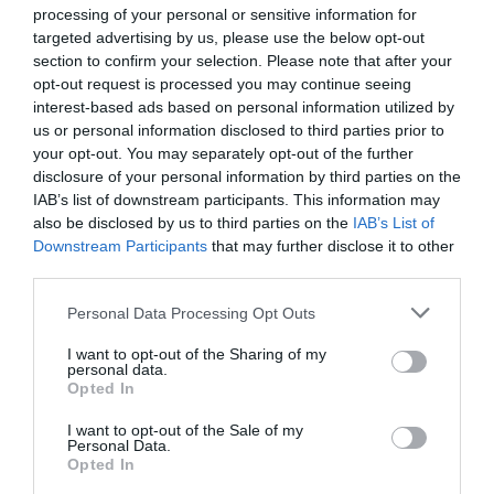
processing of your personal or sensitive information for
pitch and target the Sparta Prague
targeted advertising by us, please use the below opt-out
fans. Pyro was fired the away section.
section to confirm your selection. Please note that after your
Absolute chaos. Game abandoned. 😳
opt-out request is processed you may continue seeing
interest-based ads based on personal information utilized by
pic.twitter.com/UYEsMc2A1F
— Ultras
us or personal information disclosed to third parties prior to
Clips (@ultras_clips)
May 9, 2026
your opt-out. You may separately opt-out of the further
disclosure of your personal information by third parties on the
IAB’s list of downstream participants. This information may
also be disclosed by us to third parties on the
IAB’s List of
Downstream Participants
that may further disclose it to other
Čehija
futbols
līdzjutēji
nekārtības
third parties.
CITS NO ŠĪS TĒMAS
Please note that this website/app uses one or more Google
Personal Data Processing Opt Outs
services and may gather and store information including but
RFS cieš zaudējumu Čehijā – mājup ar
not limited to your visit or usage behaviour. You may click to
I want to opt-out of the Sharing of my
personal data.
divu vārtu robu
grant or deny consent to Google and its third-party tags to
Opted In
use your data for below specified purposes in below Google
consent section.
I want to opt-out of the Sale of my
Personal Data.
“Pretī nav ne Mančestras “City”, ne
Opted In
“Barcelona”!” Raivis Jurkovskis par