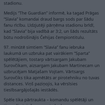
stadionu.
Medijs “The Guardian” informē, ka tagad Prāgas
“Slavia” komandai draud bargs sods par šādu
fanu rīcību. Līdzjutēji pārņēma stadionu brīdī,
kad “Slavia” bija vadībā ar 3:2, un šāds rezultāts
būtu nodrošinājis Čehijas čempiontitulu.
97. minūtē simtiem “Slavia” fanu iebruka
laukumā un uzbruka pat vairākiem “Sparta”
spēlētājiem, tostarp vārtsargam Jakubam
Surovčikam, aizsargam Jakubam Martinecam un
uzbrucējam Matjašam Vojtam. Vārtsargs
Surovčiks tika apmētāts ar pirotehniku no tuvas
distances. Viņš paziņojis, ka vērsīsies
tiesībsargājošajās iestādēs.
Spēle tika pārtraukta – komandu spēlētāji un