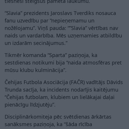
tiesneši steigšus pameta laukumu.
“Slavia” prezidents Jaroslavs Tverdiks nosauca
fanu uzvedību par “nepieņemamu un
nožēlojamu”. Viņš pauda: “”Slavia” vērtības nav
naids un vardarbība. Mēs uzņemamies atbildību
un izdarām secinājumus.”
Tikmēr komanda “Sparta” paziņoja, ka
sestdienas notikumi bija “naida atmosfēras pret
mūsu klubu kulminācija”.
Čehijas Futbola Asociācija (FAČR) vadītājs Dāvids
Trunda sacīja, ka incidents nodarījis kaitējumu
“Čehijas futbolam, klubiem un lielākajai daļai
pienācīgu līdzjutēju”.
Disciplinārkomiteja pēc svētdienas ārkārtas
sanāksmes paziņoja, ka “šāda rīcība