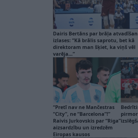
Dairis Bertāns par brāļa atvadīša
izlases: “Kā brālis saprotu, bet kā
direktoram man šķiet, ka viņš vēl
varēja…”
“Pretī nav ne Mančestras
Bedrīt
“City”, ne “Barcelona”!”
pirmore
Raivis Jurkovskis par “Riga”
izslēg
aizsardzību un izredzēm
Eiropas kausos