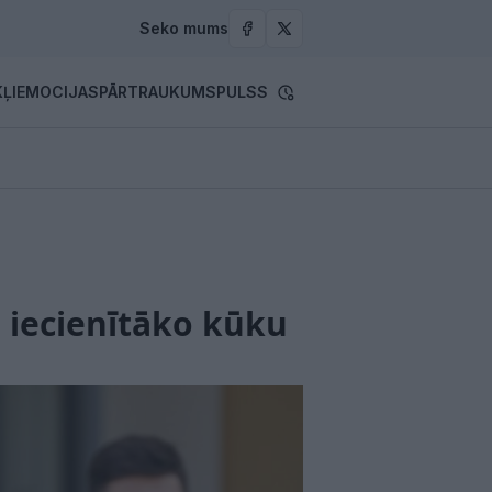
Seko mums
ĻI
EMOCIJAS
PĀRTRAUKUMS
PULSS
tu iecienītāko kūku