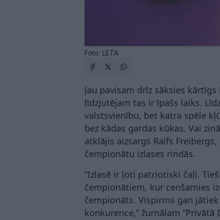
Foto: LETA
Jau pavisam drīz sāksies kārtīgs
līdzjutējam tas ir īpašs laiks. Lī
valstsvienību, bet katra spēle kļ
bez kādas gardas kūkas. Vai zinā
atklājis aizsargs Ralfs Freibergs
čempionātu izlases rindās.
“Izlasē ir ļoti patriotiski čaļi. 
čempionātiem, kur cenšamies izd
čempionāts. Vispirms gan jātiek sa
konkurence,” žurnālam “Privātā D