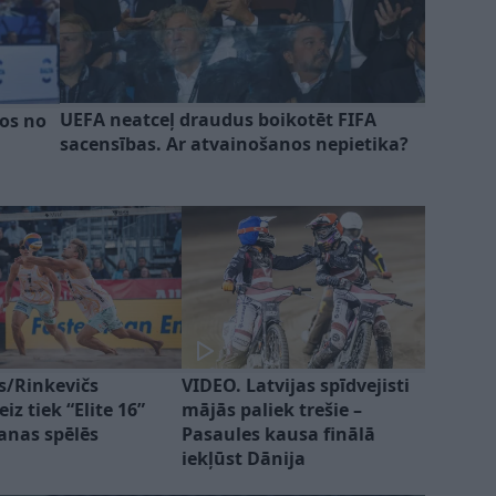
UEFA neatceļ draudus boikotēt FIFA
nos no
sacensības. Ar atvainošanos nepietika?
is/Rinkevičs
VIDEO. Latvijas spīdvejisti
iz tiek “Elite 16”
mājās paliek trešie –
šanas spēlēs
Pasaules kausa finālā
iekļūst Dānija