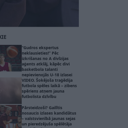
KIE
“Gudros ekspertus
neklausieties!” Pēc
izkrišanas no A divīzijas
aģents atklāj, kāpēc divi
basketbola talanti
nepievienojās U-18 izlasei
VIDEO. Šokējoša traģēdija
futbola spēles laikā – zibens
spēriens atņem jauna
futbolista dzīvību
Pārsteidzoši? Gailītis
nosaucis izlases kandidātus
– valstsvienībā jaunas sejas
un pieredzējuša spēlētāja