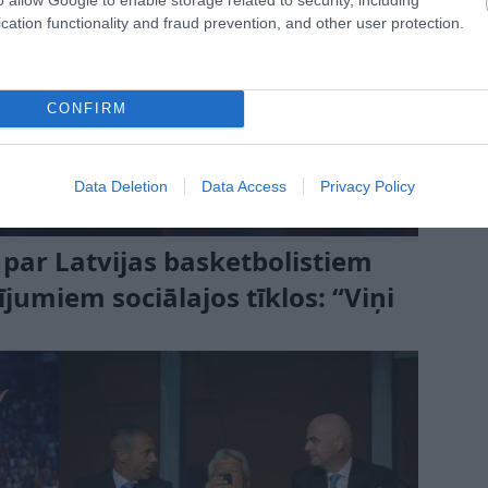
cation functionality and fraud prevention, and other user protection.
CONFIRM
Data Deletion
Data Access
Privacy Policy
 par Latvijas basketbolistiem
umiem sociālajos tīklos: “Viņi