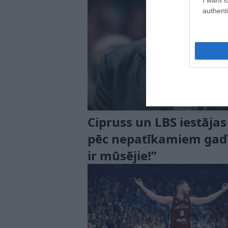
authenti
Cipruss un LBS iestājas
pēc nepatīkamiem gadīj
ir mūsējie!”