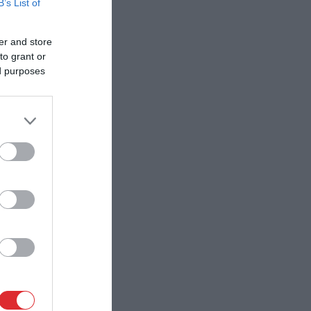
B’s List of
er and store
to grant or
ed purposes