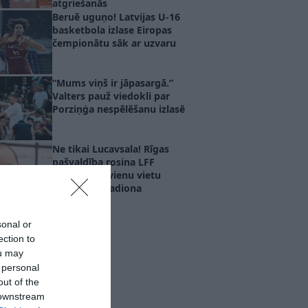
atgriešanās
Beruē uguņo! Latvijas U-16
basketbola izlase Eiropas
čempionātu sāk ar uzvaru
“Mums viņš ir jāpasargā.”
Valters pauž viedokli par
Porziņģa nespēlēšanu izlasē
Ne tikai Lucavsala! Rīgas
pašvaldība rosina LFF
izvērtēt vēl vienu vietu
nacionālā stadiona
būvniecībai
sonal or
ection to
ou may
 personal
out of the
 downstream