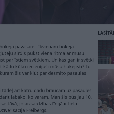
LASĪTĀ
 hokeja pavasaris. Ikvienam hokeja
dzjutēju sirdis pukst vienā ritmā ar mūsu
ūst par īstiem svētkiem. Un kas gan ir svētki
t kādu kūku iecienījuši mūsu hokejisti? To
, kuram šis var kļūt par desmito pasaules
Tieši tādēļ arī katru gadu braucam uz pasaules
arīt labāko, ko varam. Man šis būs jau 10.
stāvā, jo aizsardzības līnijā ir liela
zīve” sacīja Freibergs.