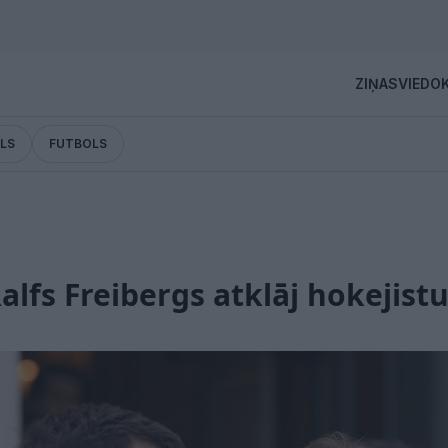
ZIŅAS
VIEDOK
LS
FUTBOLS
Ralfs Freibergs atklāj hokejis