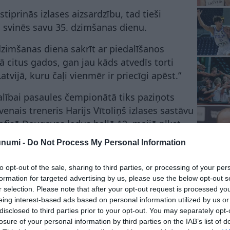
tiprinās izlases aizsardzību, tad tieši
š svinēs savu 35. dzimšanas dienu.
dzimšanas diena sakrīt ar piedalīšanos
kā citus gados, gan jau kāds atvedīs torti
atvijā, kuru čaļi vienmēr ir priecīgi apēst.”
dalībai pasaules čempionātā tiks paziņots
enais treneris Harijs Vītoliņš izlases sastāvu
fisā Daugavas ledus hallē 12. maijā plkst.
unumi -
Do Not Process My Personal Information
 latvietību, ko viņš cenšas ieaudzināt savām
to opt-out of the sale, sharing to third parties, or processing of your per
a “Privātā Dzīve” izdevumā!
formation for targeted advertising by us, please use the below opt-out s
r selection. Please note that after your opt-out request is processed y
eing interest-based ads based on personal information utilized by us or
disclosed to third parties prior to your opt-out. You may separately opt-
ules čempionāts hokejā
Ralfs Freibergs
losure of your personal information by third parties on the IAB’s list of