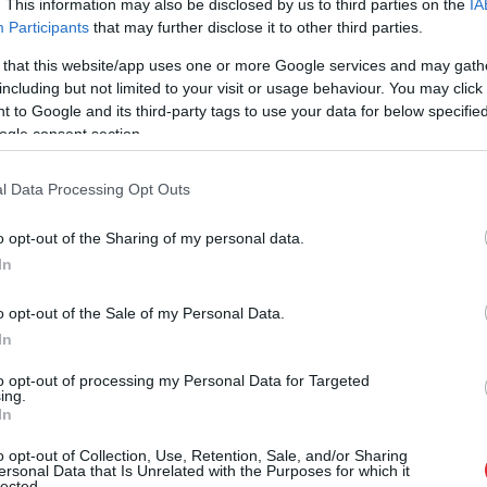
. This information may also be disclosed by us to third parties on the
IA
Participants
that may further disclose it to other third parties.
na gada līgumu ar Latvijas izlasi un atklāj, kāpēc tas
 that this website/app uses one or more Google services and may gath
including but not limited to your visit or usage behaviour. You may click 
 to Google and its third-party tags to use your data for below specifi
ogle consent section.
 stabilāka.” Harijs Vītoliņš saņem LHF uzticību arī
l Data Processing Opt Outs
o opt-out of the Sharing of my personal data.
In
is spēkrats piesaista skatienus – cik tas maksā?
o opt-out of the Sale of my Personal Data.
In
to opt-out of processing my Personal Data for Targeted
ing.
In
o opt-out of Collection, Use, Retention, Sale, and/or Sharing
ersonal Data that Is Unrelated with the Purposes for which it
lected.