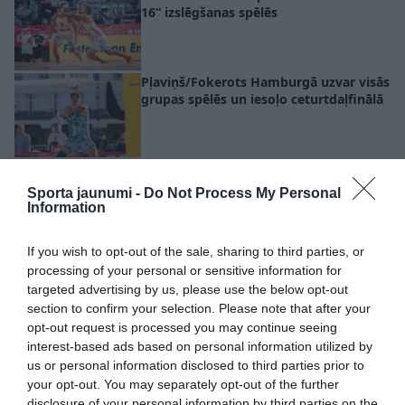
16” izslēgšanas spēlēs
Pļaviņš/Fokerots Hamburgā uzvar visās
grupas spēlēs un iesoļo ceturtdaļfinālā
“Kā var pēc četrdesmit gadu
sasniegšanas vēl tā spēlēt?” Latvieši
Sporta jaunumi -
Do Not Process My Personal
noliec galvu Pļaviņa priekšā pēc
Information
vēsturiskā triumfa Rio smiltīs
If you wish to opt-out of the sale, sharing to third parties, or
processing of your personal or sensitive information for
targeted advertising by us, please use the below opt-out
section to confirm your selection. Please note that after your
opt-out request is processed you may continue seeing
interest-based ads based on personal information utilized by
us or personal information disclosed to third parties prior to
your opt-out. You may separately opt-out of the further
disclosure of your personal information by third parties on the