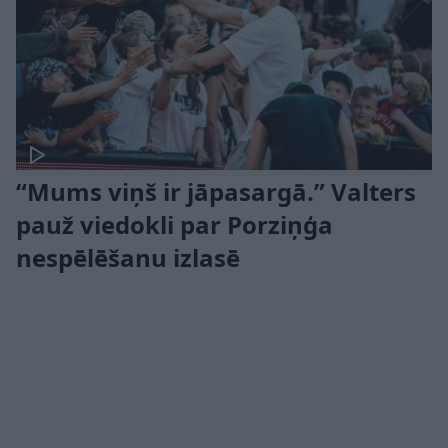
“Mums viņš ir jāpasargā.” Valters
pauž viedokli par Porziņģa
nespēlēšanu izlasē