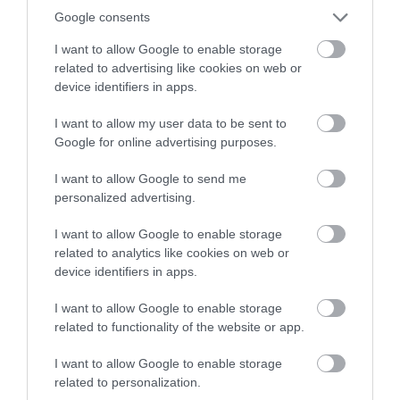
Google consents
I want to allow Google to enable storage
related to advertising like cookies on web or
device identifiers in apps.
I want to allow my user data to be sent to
Google for online advertising purposes.
I want to allow Google to send me
Dairis Bertāns par brāļa
personalized advertising.
atvadīšanos no izlases: “Kā brālis
I want to allow Google to enable storage
saprotu, bet kā direktoram man
related to analytics like cookies on web or
šķiet, ka viņš vēl varēja…”
device identifiers in apps.
I want to allow Google to enable storage
related to functionality of the website or app.
I want to allow Google to enable storage
related to personalization.