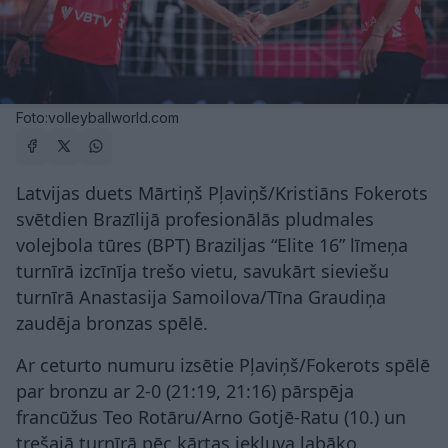
Foto:volleyballworld.com
Latvijas duets Mārtiņš Pļaviņš/Kristiāns Fokerots
svētdien Brazīlijā profesionālās pludmales
volejbola tūres (BPT) Braziljas “Elite 16” līmeņa
turnīrā izcīnīja trešo vietu, savukārt sieviešu
turnīrā Anastasija Samoilova/Tīna Graudiņa
zaudēja bronzas spēlē.
Ar ceturto numuru izsētie Pļaviņš/Fokerots spēlē
par bronzu ar 2-0 (21:19, 21:16) pārspēja
francūžus Teo Rotāru/Arno Gotjē-Ratu (10.) un
trešajā turnīrā pēc kārtas iekļuva labāko