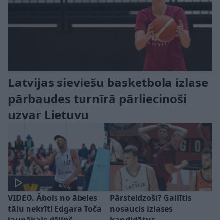
Latvijas sieviešu basketbola izlase
pārbaudes turnīrā pārliecinoši
uzvar Lietuvu
VIDEO. Ābols no ābeles
Pārsteidzoši? Gailītis
tālu nekrīt! Edgara Toča
nosaucis izlases
jaunākais dēliņš
kandidātus –