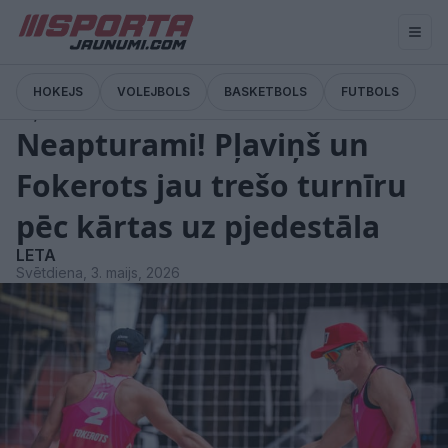
HOKEJS
VOLEJBOLS
BASKETBOLS
FUTBOLS
Ziņas
Neapturami! Pļaviņš un
Fokerots jau trešo turnīru
pēc kārtas uz pjedestāla
LETA
Svētdiena, 3. maijs, 2026