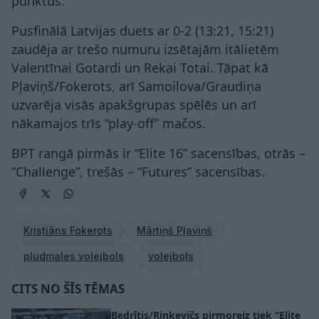
punktus.
Pusfinālā Latvijas duets ar 0-2 (13:21, 15:21)
zaudēja ar trešo numuru izsētajām itālietēm
Valentīnai Gotardi un Rekai Totai. Tāpat kā
Pļaviņš/Fokerots, arī Samoilova/Graudiņa
uzvarēja visās apakšgrupas spēlēs un arī
nākamajos trīs “play-off” mačos.
BPT rangā pirmās ir “Elite 16” sacensības, otrās –
“Challenge”, trešās – “Futures” sacensības.
Kristiāns Fokerots
Mārtiņš Pļaviņš
pludmales volejbols
volejbols
CITS NO ŠĪS TĒMAS
Bedrītis/Rinkevičs pirmoreiz tiek “Elite