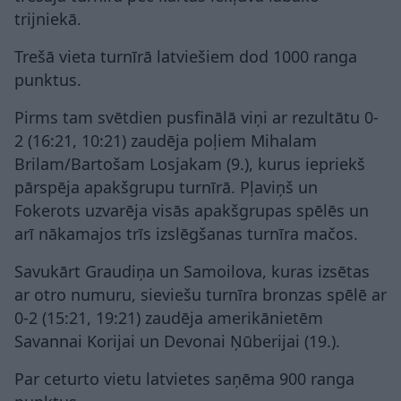
trijniekā.
Trešā vieta turnīrā latviešiem dod 1000 ranga
punktus.
Pirms tam svētdien pusfinālā viņi ar rezultātu 0-
2 (16:21, 10:21) zaudēja poļiem Mihalam
Brilam/Bartošam Losjakam (9.), kurus iepriekš
pārspēja apakšgrupu turnīrā. Pļaviņš un
Fokerots uzvarēja visās apakšgrupas spēlēs un
arī nākamajos trīs izslēgšanas turnīra mačos.
Savukārt Graudiņa un Samoilova, kuras izsētas
ar otro numuru, sieviešu turnīra bronzas spēlē ar
0-2 (15:21, 19:21) zaudēja amerikānietēm
Savannai Korijai un Devonai Ņūberijai (19.).
Par ceturto vietu latvietes saņēma 900 ranga