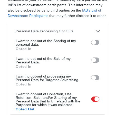
IAB’s list of downstream participants. This information may
also be disclosed by us to third parties on the
IAB’s List of
Downstream Participants
that may further disclose it to other
third parties.
Please note that this website/app uses one or more Google
Personal Data Processing Opt Outs
services and may gather and store information including but
not limited to your visit or usage behaviour. You may click to
I want to opt-out of the Sharing of my
personal data.
grant or deny consent to Google and its third-party tags to
Opted In
use your data for below specified purposes in below Google
consent section.
I want to opt-out of the Sale of my
Personal Data.
Opted In
I want to opt-out of processing my
Personal Data for Targeted Advertising.
Opted In
I want to opt-out of Collection, Use,
Retention, Sale, and/or Sharing of my
Personal Data that Is Unrelated with the
Purposes for which it was collected.
Opted Out