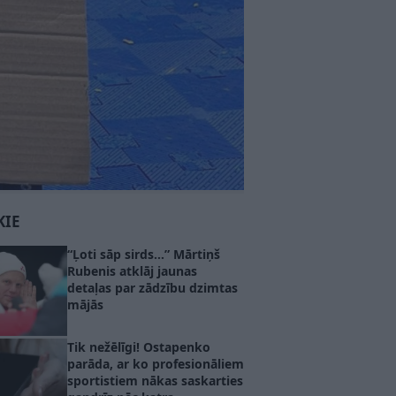
KIE
“Ļoti sāp sirds…” Mārtiņš
Rubenis atklāj jaunas
detaļas par zādzību dzimtas
mājās
Tik nežēlīgi! Ostapenko
parāda, ar ko profesionāliem
sportistiem nākas saskarties