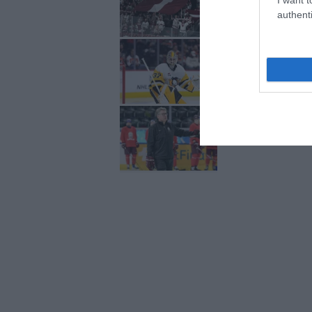
authenti
VIDEO. Šilova iespa
Vītoliņš komentē vie
viņu nesatrauc