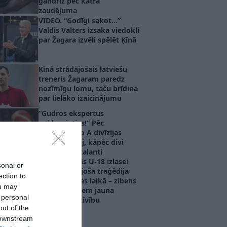
gandrīz pēc katra
zaudējuma
VIDEO. “Godīgi sakot…”
Valdis Valters izsaka viedokli
par Žagara izvēli spēlēt Ķīnā
Ķīnā strādājošais latviešu
treneris Žagaram paredz
nozīmīgu lomu, taču brīdina
par lielāko izaicinājumu
“Gudros ekspertus
neklausieties!” Pēc
izkrišanas no A divīzijas
aģents atklāj, kāpēc divi
basketbola talanti
nepievienojās U-18 izlasei
sonal or
VIDEO. Šokējoša traģēdija
ection to
futbola spēles laikā – zibens
ou may
spēriens atņem jauna
 personal
futbolista dzīvību
out of the
 downstream