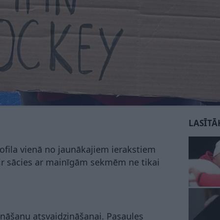
LASĪTĀ
rofila vienā no jaunākajiem ierakstiem
ir sācies ar mainīgām sekmēm ne tikai
zināšanu atsvaidzināšanai. Pasaules