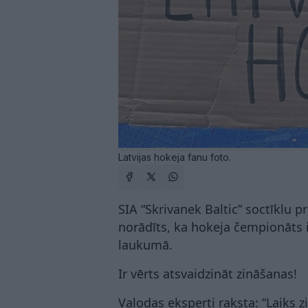
Latvijas hokeja fanu foto.
SIA “Skrivanek Baltic” soctīklu p
norādīts, ka hokeja čempionāts 
laukumā.
Ir vērts atsvaidzināt zināšanas!
Valodas eksperti raksta: “Laiks 