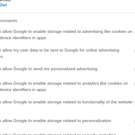
Out
consents
o allow Google to enable storage related to advertising like cookies on
as ausīs" komentētāju kļūdas?
evice identifiers in apps.
o allow my user data to be sent to Google for online advertising
s.
to allow Google to send me personalized advertising.
o allow Google to enable storage related to analytics like cookies on
evice identifiers in apps.
kejā
o allow Google to enable storage related to functionality of the website
o allow Google to enable storage related to personalization.
 nākamgad PČ apakšgrupas spēles aizvadīs Manheimā –
inālistes un mājinieki
o allow Google to enable storage related to security, including