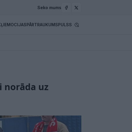
Seko mums
ĻI
EMOCIJAS
PĀRTRAUKUMS
PULSS
i norāda uz