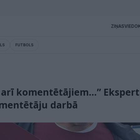
ZIŅAS
VIEDOK
LS
FUTBOLS
arī komentētājiem…” Ekspert
mentētāju darbā