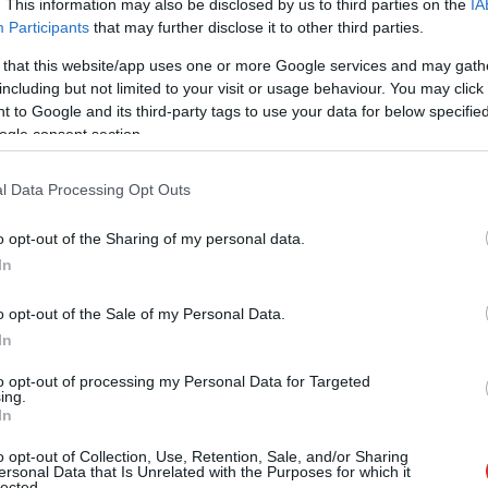
. This information may also be disclosed by us to third parties on the
IA
Participants
that may further disclose it to other third parties.
 that this website/app uses one or more Google services and may gath
including but not limited to your visit or usage behaviour. You may click 
 to Google and its third-party tags to use your data for below specifi
ogle consent section.
l Data Processing Opt Outs
o opt-out of the Sharing of my personal data.
In
o opt-out of the Sale of my Personal Data.
In
to opt-out of processing my Personal Data for Targeted
ing.
In
o opt-out of Collection, Use, Retention, Sale, and/or Sharing
ersonal Data that Is Unrelated with the Purposes for which it
lected.