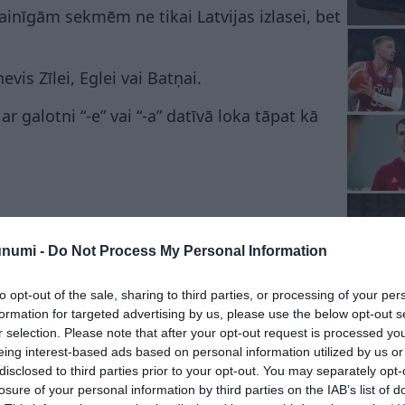
inīgām sekmēm ne tikai Latvijas izlasei, bet
is Zīlei, Eglei vai Batņai.
r galotni “-e” vai “-a” datīvā loka tāpat kā
im, jo Grigals nav tas pats Grigalis – laika
unumi -
Do Not Process My Personal Information
sargāt Latvijas izlases vārtus.”
to opt-out of the sale, sharing to third parties, or processing of your per
kas citas kļūdas.
formation for targeted advertising by us, please use the below opt-out s
r selection. Please note that after your opt-out request is processed y
eing interest-based ads based on personal information utilized by us or
disclosed to third parties prior to your opt-out. You may separately opt-
losure of your personal information by third parties on the IAB’s list of