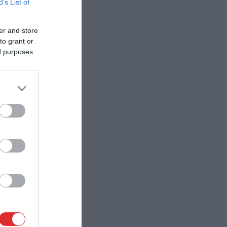
B’s List of
er and store
to grant or
ed purposes