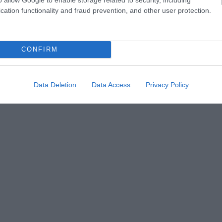
cation functionality and fraud prevention, and other user protection.
idīgais atvairījums iekļauts NHL sezonas TOP 15
CONFIRM
na gada līgumu ar Latvijas izlasi un atklāj, kāpēc tas
Data Deletion
Data Access
Privacy Policy