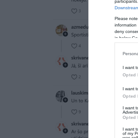
participants
Downstream 
Please note
information 
deny consent
in below Go
Persona
I want t
Opted 
I want t
Opted 
I want 
Advertis
Opted 
I want t
of my P
was col