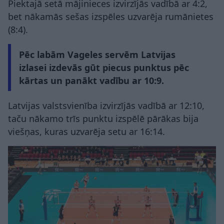
Piektajā setā mājinieces izvirzījās vadībā ar 4:2,
bet nākamās sešas izspēles uzvarēja rumānietes
(8:4).
Pēc labām Vageles servēm Latvijas
izlasei izdevās gūt piecus punktus pēc
kārtas un panākt vadību ar 10:9.
Latvijas valstsvienība izvirzījās vadībā ar 12:10,
taču nākamo trīs punktu izspēlē pārākas bija
viešņas, kuras uzvarēja setu ar 16:14.