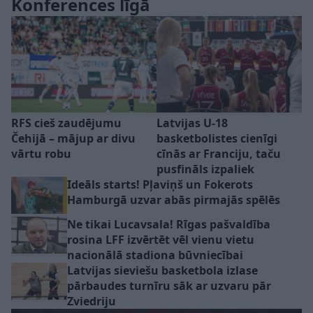
Konferences līgā
RFS cieš zaudējumu
Latvijas U-18
Čehijā – mājup ar divu
basketbolistes cienīgi
vārtu robu
cīnās ar Franciju, taču
pusfināls izpaliek
Ideāls starts! Pļaviņš un Fokerots
Hamburgā uzvar abās pirmajās spēlēs
Ne tikai Lucavsala! Rīgas pašvaldība
rosina LFF izvērtēt vēl vienu vietu
nacionālā stadiona būvniecībai
Latvijas sieviešu basketbola izlase
pārbaudes turnīru sāk ar uzvaru pār
Zviedriju