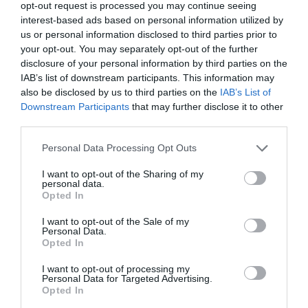
opt-out request is processed you may continue seeing
Kamēlija Levinska (Drēzdenes “Dresdner SC
interest-based ads based on personal information utilized by
1898”, Vācija), Megija Dambrehte (Kūsamo
us or personal information disclosed to third parties prior to
“Polkky”, Somija), Megija Grundmane, Kristīne
your opt-out. You may separately opt-out of the further
Kramēna (abas – “Rīgas Stradiņa Universitāte”),
disclosure of your personal information by third parties on the
IAB’s list of downstream participants. This information may
Elvita Dolotova (“Rīgas Stradiņa Universitāte”),
also be disclosed by us to third parties on the
IAB’s List of
Paula Nikola Nečiporuka (“Saint-Die-des-
Downstream Participants
that may further disclose it to other
Vosges”, Francija), Anna Rīta (“Piekrastes
third parties.
Karolīnas Universitāte”, ASV), Anija Jurdža
Please note that this website/app uses one or more Google
Personal Data Processing Opt Outs
(“Wroclaw”, Polija), Junora Vagele (Štrālzundas
services and may gather and store information including but
“Wildcats”, Vācija), Elza Reknere (Šapellermonas
not limited to your visit or usage behaviour. You may click to
I want to opt-out of the Sharing of my
personal data.
“Tchalou”, Beļģija), Karmena Struka (Āhenes
grant or deny consent to Google and its third-party tags to
Opted In
use your data for below specified purposes in below Google
“Ladies in Black”, Vācija), Šarlote Šlitere (“Rīgas
consent section.
I want to opt-out of the Sale of my
Volejbola skola”/”Latvijas Universitāte”), Irbe
Personal Data.
Lazda (Trento “Itas Trentino”, Itālija).
Opted In
I want to opt-out of processing my
Personal Data for Targeted Advertising.
Opted In
Latvijas nacionālā sieviešu volejbola izlase