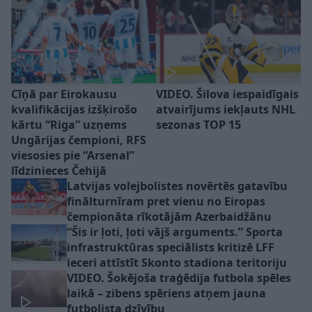
Cīņā par Eirokausu
VIDEO. Šilova iespaidīgais
kvalifikācijas izšķirošo
atvairījums iekļauts NHL
kārtu “Riga” uzņems
sezonas TOP 15
Ungārijas čempioni, RFS
viesosies pie “Arsenal”
līdzinieces Čehijā
Latvijas volejbolistes novērtēs gatavību
finālturnīram pret vienu no Eiropas
čempionāta rīkotājām Azerbaidžānu
“Šis ir ļoti, ļoti vājš arguments.” Sporta
infrastruktūras speciālists kritizē LFF
ieceri attīstīt Skonto stadiona teritoriju
VIDEO. Šokējoša traģēdija futbola spēles
laikā – zibens spēriens atņem jauna
futbolista dzīvību