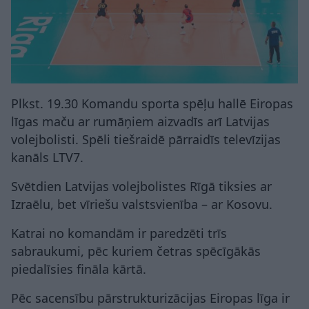
Plkst. 19.30 Komandu sporta spēļu hallē Eiropas
līgas maču ar rumāņiem aizvadīs arī Latvijas
volejbolisti. Spēli tiešraidē pārraidīs televīzijas
kanāls LTV7.
Svētdien Latvijas volejbolistes Rīgā tiksies ar
Izraēlu, bet vīriešu valstsvienība – ar Kosovu.
Katrai no komandām ir paredzēti trīs
sabraukumi, pēc kuriem četras spēcīgākās
piedalīsies fināla kārtā.
Pēc sacensību pārstrukturizācijas Eiropas līga ir