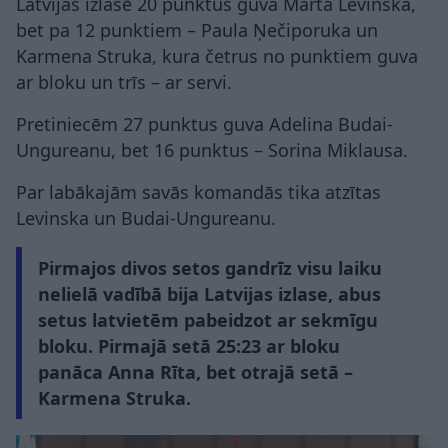
Latvijas izlasē 20 punktus guva Marta Levinska,
bet pa 12 punktiem – Paula Ņečiporuka un
Karmena Struka, kura četrus no punktiem guva
ar bloku un trīs – ar servi.
Pretiniecēm 27 punktus guva Adelina Budai-
Ungureanu, bet 16 punktus – Sorina Miklausa.
Par labākajām savās komandās tika atzītas
Levinska un Budai-Ungureanu.
Pirmajos divos setos gandrīz visu laiku
nelielā vadībā bija Latvijas izlase, abus
setus latvietēm pabeidzot ar sekmīgu
bloku. Pirmajā setā 25:23 ar bloku
panāca Anna Rīta, bet otrajā setā –
Karmena Struka.