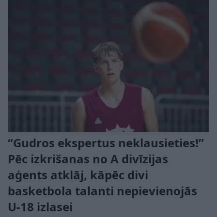
“Gudros ekspertus neklausieties!”
Pēc izkrišanas no A divīzijas
aģents atklāj, kāpēc divi
basketbola talanti nepievienojās
U-18 izlasei