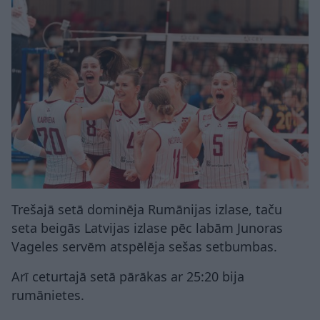
Trešajā setā dominēja Rumānijas izlase, taču
seta beigās Latvijas izlase pēc labām Junoras
Vageles servēm atspēlēja sešas setbumbas.
Arī ceturtajā setā pārākas ar 25:20 bija
rumānietes.