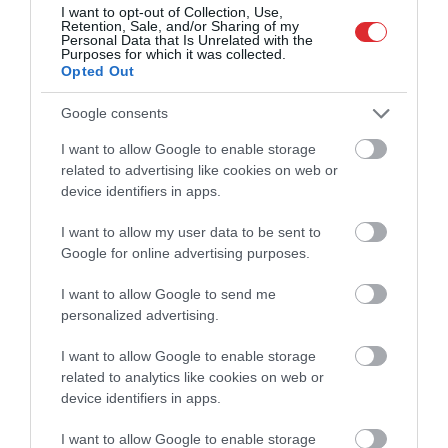
I want to opt-out of Collection, Use,
volejbols
Retention, Sale, and/or Sharing of my
Personal Data that Is Unrelated with the
Purposes for which it was collected.
CITS NO ŠĪS TĒMAS
Opted Out
Atpūtušās un uzlādētas – volejbolistes
Google consents
atsāk gatavošanos vēsturiskajam
Eiropas čempionātam
I want to allow Google to enable storage
related to advertising like cookies on web or
device identifiers in apps.
Ideāls starts! Pļaviņš un Fokerots
Hamburgā uzvar abās pirmajās spēlēs
I want to allow my user data to be sent to
Google for online advertising purposes.
I want to allow Google to send me
Latvijas volejbolistes novērtēs gatavību
personalized advertising.
finālturnīram pret vienu no Eiropas
čempionāta rīkotājām Azerbaidžānu
I want to allow Google to enable storage
related to analytics like cookies on web or
device identifiers in apps.
I want to allow Google to enable storage