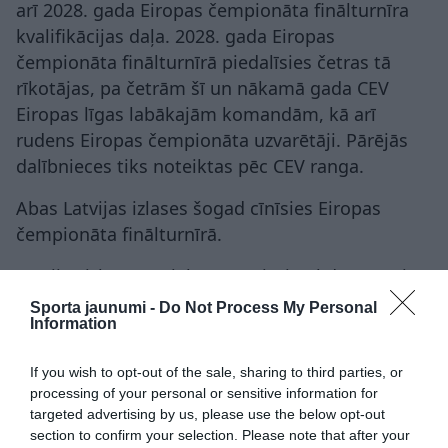
arī 2028. gada Eiropas čempionāta finālturnīra
kvalifikācijas daļa. 2028. gada Eiropas
čempionāta finālturnīrā piedalīsies četras tā
rīkotājas, pa četrām šī un nākamā gada CEV
Eiropas līgas labākajām komandām, kā arī
rudens Eiropas čempionāta uzvarētāji. Pārējās
dalībnieces tiks noteiktas pēc CEV ranga.
Abas Latvijas izlases šogad cīnīsies Eiropas
čempionāta finālturnīrā.
Latvijas izlasē Daniēlem Kaprioti palīdz treneri
Arvils Keišs, Inguna Minusa, fiziskās
Sporta jaunumi -
Do Not Process My Personal
Information
sagatavotības treneris Roni Rekola un statistiķis
Vladimirs Visockis.
If you wish to opt-out of the sale, sharing to third parties, or
Latvijas izlases sastāvs:
processing of your personal or sensitive information for
targeted advertising by us, please use the below opt-out
Katrīna Struka (Brešas “Millenium”, Itālija), Marta
section to confirm your selection. Please note that after your