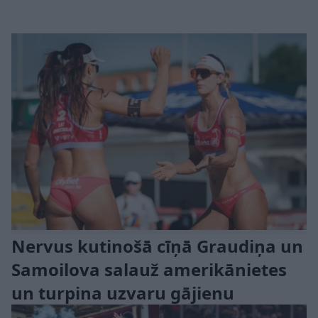
Nervus kutinošā cīņā Graudiņa un
Samoilova salauž amerikānietes
un turpina uzvaru gājienu