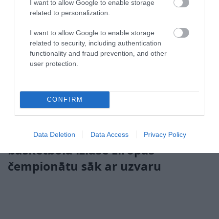
I want to allow Google to enable storage
related to personalization.
I want to allow Google to enable storage
related to security, including authentication
functionality and fraud prevention, and other
user protection.
CONFIRM
Beruē uguņo! Latvijas U-16
Data Deletion
Data Access
Privacy Policy
basketbola izlase Eiropas
čempionātu sāk ar uzvaru