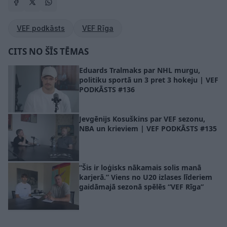
VEF podkāsts
VEF Rīga
CITS NO ŠĪS TĒMAS
Eduards Tralmaks par NHL murgu,
politiku sportā un 3 pret 3 hokeju | VEF
PODKĀSTS #136
Jevgēnijs Kosuškins par VEF sezonu,
NBA un krieviem | VEF PODKĀSTS #135
“Šis ir loģisks nākamais solis manā
karjerā.” Viens no U20 izlases līderiem
gaidāmajā sezonā spēlēs “VEF Rīga”