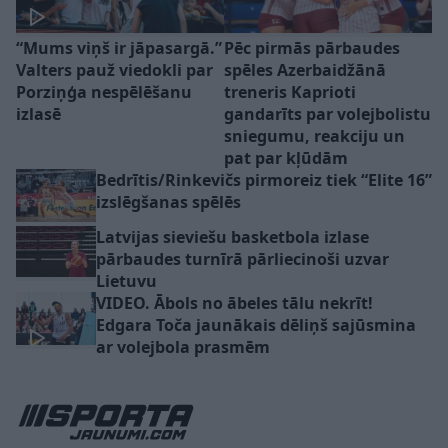
“Mums viņš ir jāpasargā.”
Pēc pirmās pārbaudes
Valters pauž viedokli par
spēles Azerbaidžānā
Porziņģa nespēlēšanu
treneris Kaprioti
izlasē
gandarīts par volejbolistu
sniegumu, reakciju un
pat par kļūdām
Bedrītis/Rinkevičs pirmoreiz tiek “Elite 16”
izslēgšanas spēlēs
Latvijas sieviešu basketbola izlase
pārbaudes turnīrā pārliecinoši uzvar
Lietuvu
VIDEO. Ābols no ābeles tālu nekrīt!
Edgara Toča jaunākais dēliņš sajūsmina
ar volejbola prasmēm