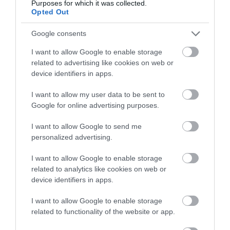
Purposes for which it was collected.
Opted Out
Google consents
I want to allow Google to enable storage
related to advertising like cookies on web or
Neplānota brīvdiena!
Dairis Bertāns par brāļa
device identifiers in apps.
Graudiņa/Samoilova bez
atvadīšanos no izlases:
cīņas iekļūst Hamburgas
“Kā brālis saprotu, bet kā
I want to allow my user data to be sent to
“Elite 16” pusfinālā
direktoram man šķiet, ka
Google for online advertising purposes.
viņš vēl varēja…”
Bedrītis/Rinkevičs nepārvar Hamburgas
I want to allow Google to send me
“Elite 16” turnīra izslēgšanas spēļu pirmo
personalized advertising.
kārtu
UEFA neatceļ draudus boikotēt FIFA
I want to allow Google to enable storage
related to analytics like cookies on web or
sacensības. Ar atvainošanos nepietika?
device identifiers in apps.
“Pretī nav ne Mančestras “City”, ne
“Barcelona”!” Raivis Jurkovskis par “Riga”
I want to allow Google to enable storage
aizsardzību un izredzēm Eiropas kausos
related to functionality of the website or app.