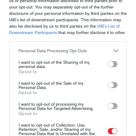
us or personal information disclosed to third parties prior to
your opt-out. You may separately opt-out of the further
disclosure of your personal information by third parties on the
IAB’s list of downstream participants. This information may
also be disclosed by us to third parties on the
IAB’s List of
Downstream Participants
that may further disclose it to other
third parties.
Please note that this website/app uses one or more Google
Personal Data Processing Opt Outs
services and may gather and store information including but
not limited to your visit or usage behaviour. You may click to
I want to opt-out of the Sharing of my
personal data.
grant or deny consent to Google and its third-party tags to
Opted In
use your data for below specified purposes in below Google
consent section.
I want to opt-out of the Sale of my
Personal Data.
Cipruss un LBS iestājas par
Opted In
Latvijas basketbolistiem pēc
I want to opt-out of processing my
Personal Data for Targeted Advertising.
nepatīkamiem gadījumiem
Opted In
sociālajos tīklos: “Viņi ir mūsējie!”
I want to opt-out of Collection, Use,
Retention, Sale, and/or Sharing of my
Personal Data that Is Unrelated with the