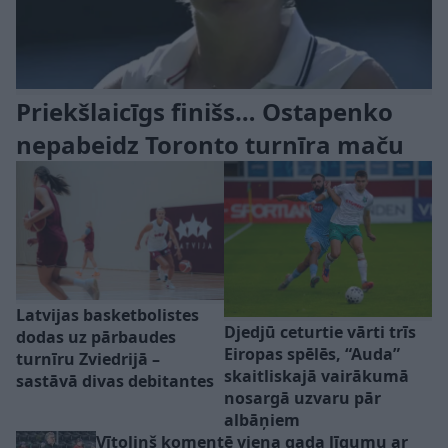
Priekšlaicīgs finišs… Ostapenko
nepabeidz Toronto turnīra maču
Latvijas basketbolistes
Djedjū ceturtie vārti trīs
dodas uz pārbaudes
Eiropas spēlēs, “Auda”
turnīru Zviedrijā –
skaitliskajā vairākumā
sastāvā divas debitantes
nosargā uzvaru pār
albāņiem
Vītoliņš komentē viena gada līgumu ar