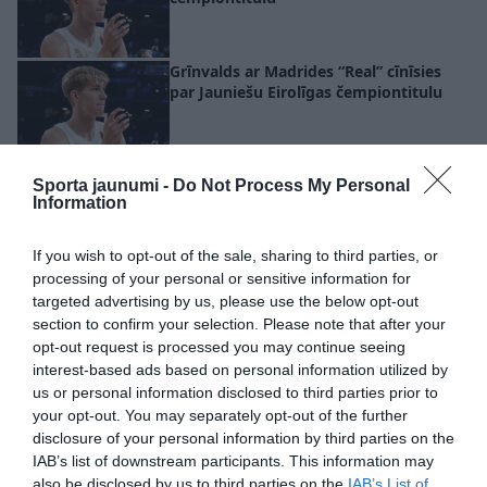
Grīnvalds ar Madrides “Real” cīnīsies
par Jauniešu Eirolīgas čempiontitulu
Latvijas basketbolistes dodas uz
pārbaudes turnīru Zviedrijā – sastāvā
Sporta jaunumi -
Do Not Process My Personal
Information
divas debitantes
If you wish to opt-out of the sale, sharing to third parties, or
processing of your personal or sensitive information for
targeted advertising by us, please use the below opt-out
section to confirm your selection. Please note that after your
opt-out request is processed you may continue seeing
interest-based ads based on personal information utilized by
us or personal information disclosed to third parties prior to
your opt-out. You may separately opt-out of the further
disclosure of your personal information by third parties on the
IAB’s list of downstream participants. This information may
also be disclosed by us to third parties on the
IAB’s List of