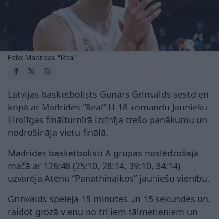
Foto: Madridas "Real"
Latvijas basketbolists Gunārs Grīnvalds sestdien
kopā ar Madrides “Real” U-18 komandu Jauniešu
Eirolīgas finālturnīrā izcīnīja trešo panākumu un
nodrošināja vietu finālā.
Madrides basketbolisti A grupas noslēdzošajā
mačā ar 126:48 (25:10, 28:14, 39:10, 34:14)
uzvarēja Atēnu “Panathinaikos” jauniešu vienību.
Grīnvalds spēlēja 15 minūtes un 15 sekundes un,
raidot grozā vienu no trijiem tālmetieniem un