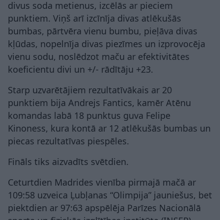
divus soda metienus, izcēlās ar pieciem
punktiem. Viņš arī izcīnīja divas atlēkušās
bumbas, pārtvēra vienu bumbu, pieļāva divas
kļūdas, nopelnīja divas piezīmes un izprovocēja
vienu sodu, noslēdzot maču ar efektivitātes
koeficientu divi un +/- rādītāju +23.
Starp uzvarētājiem rezultatīvākais ar 20
punktiem bija Andrejs Fantics, kamēr Atēnu
komandas labā 18 punktus guva Felipe
Kinoness, kura kontā ar 12 atlēkušās bumbas un
piecas rezultatīvas piespēles.
Fināls tiks aizvadīts svētdien.
Ceturtdien Madrides vienība pirmajā mačā ar
109:58 uzveica Ļubļanas “Olimpija” jauniešus, bet
piektdien ar 97:63 apspēlēja Parīzes Nacionālā