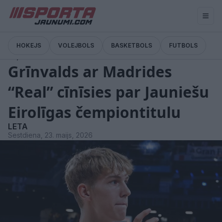
HOKEJS
VOLEJBOLS
BASKETBOLS
FUTBOLS
Ziņas
Grīnvalds ar Madrides
“Real” cīnīsies par Jauniešu
Eirolīgas čempiontitulu
LETA
Sestdiena, 23. maijs, 2026