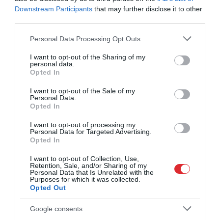
Downstream Participants
that may further disclose it to other
third parties.
Please note that this website/app uses one or more Google
Personal Data Processing Opt Outs
services and may gather and store information including but
not limited to your visit or usage behaviour. You may click to
I want to opt-out of the Sharing of my
personal data.
grant or deny consent to Google and its third-party tags to
Opted In
use your data for below specified purposes in below Google
consent section.
I want to opt-out of the Sale of my
Personal Data.
Opted In
I want to opt-out of processing my
Personal Data for Targeted Advertising.
Opted In
I want to opt-out of Collection, Use,
Retention, Sale, and/or Sharing of my
Personal Data that Is Unrelated with the
Purposes for which it was collected.
Opted Out
Google consents