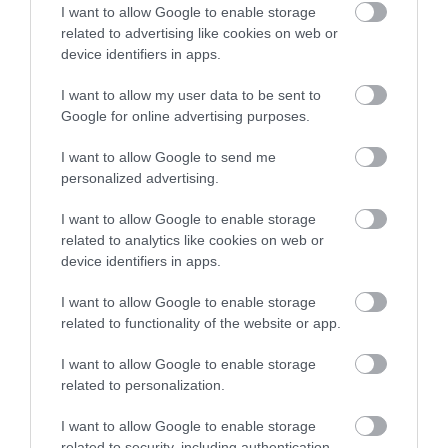
I want to allow Google to enable storage
related to advertising like cookies on web or
device identifiers in apps.
I want to allow my user data to be sent to
Paldies, Dāvi! Viens no Latvijas
Google for online advertising purposes.
basketbola spožākajiem
I want to allow Google to send me
snaiperiem liek punktu karjerai
personalized advertising.
izlasē
I want to allow Google to enable storage
related to analytics like cookies on web or
device identifiers in apps.
I want to allow Google to enable storage
related to functionality of the website or app.
Ķīnā strādājošais latviešu
I want to allow Google to enable storage
Divas pārliecinošas
treneris Žagaram paredz
related to personalization.
uzvaras –
nozīmīgu lomu, taču
Bedrītis/Rinkevičs iekļūst
brīdina par lielāko
I want to allow Google to enable storage
Hamburgas “Elite 16”
related to security, including authentication