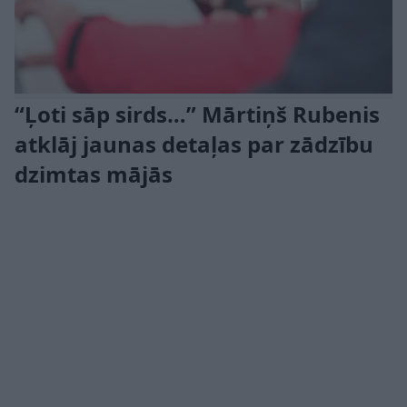
“Ļoti sāp sirds…” Mārtiņš Rubenis
atklāj jaunas detaļas par zādzību
dzimtas mājās