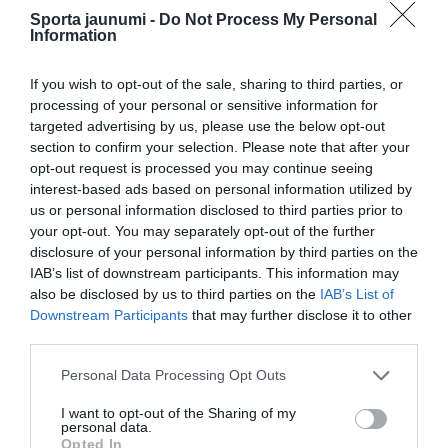
Ne tikai Lucavsala! Rīgas pašvaldība
Sporta jaunumi -
Do Not Process My Personal
rosina LFF izvērtēt vēl vienu vietu
Information
nacionālā stadiona būvniecībai
If you wish to opt-out of the sale, sharing to third parties, or
processing of your personal or sensitive information for
Kā mājās sagaidīja Pasaules kausa
targeted advertising by us, please use the below opt-out
finālistus? Madrides ielas pārņem
cilvēku jūra, Argentīnā – emociju
section to confirm your selection. Please note that after your
izvirdums
opt-out request is processed you may continue seeing
interest-based ads based on personal information utilized by
Argentīna, Norvēģija vai Spānija?
us or personal information disclosed to third parties prior to
Uzzini, kura futbola izlase atbilst tavai
your opt-out. You may separately opt-out of the further
horoskopa zīmei
disclosure of your personal information by third parties on the
IAB’s list of downstream participants. This information may
also be disclosed by us to third parties on the
IAB’s List of
Downstream Participants
that may further disclose it to other
third parties.
Please note that this website/app uses one or more Google
Personal Data Processing Opt Outs
services and may gather and store information including but
not limited to your visit or usage behaviour. You may click to
I want to opt-out of the Sharing of my
personal data.
grant or deny consent to Google and its third-party tags to
Opted In