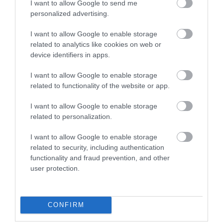
I want to allow Google to send me
personalized advertising.
I want to allow Google to enable storage
related to analytics like cookies on web or
device identifiers in apps.
I want to allow Google to enable storage
related to functionality of the website or app.
I want to allow Google to enable storage
Ne tikai Lucavsala! Rīgas
related to personalization.
pašvaldība rosina LFF izvērtēt vēl
I want to allow Google to enable storage
vienu vietu nacionālā stadiona
related to security, including authentication
functionality and fraud prevention, and other
būvniecībai
user protection.
CONFIRM