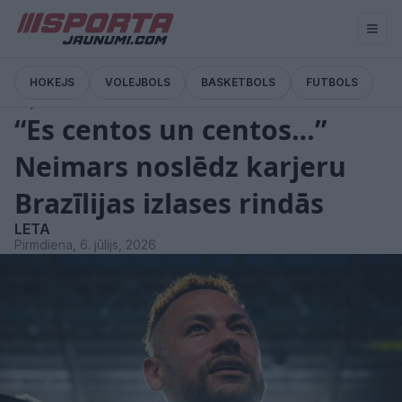
HOKEJS
VOLEJBOLS
BASKETBOLS
FUTBOLS
Ziņas
“Es centos un centos…”
Neimars noslēdz karjeru
Brazīlijas izlases rindās
LETA
Pirmdiena, 6. jūlijs, 2026