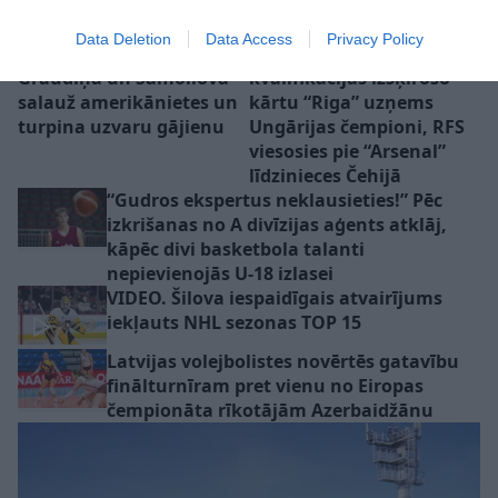
Data Deletion
Data Access
Privacy Policy
Nervus kutinošā cīņā
Cīņā par Eirokausu
Graudiņa un Samoilova
kvalifikācijas izšķirošo
salauž amerikānietes un
kārtu “Riga” uzņems
turpina uzvaru gājienu
Ungārijas čempioni, RFS
viesosies pie “Arsenal”
līdzinieces Čehijā
“Gudros ekspertus neklausieties!” Pēc
izkrišanas no A divīzijas aģents atklāj,
kāpēc divi basketbola talanti
nepievienojās U-18 izlasei
VIDEO. Šilova iespaidīgais atvairījums
iekļauts NHL sezonas TOP 15
Latvijas volejbolistes novērtēs gatavību
finālturnīram pret vienu no Eiropas
čempionāta rīkotājām Azerbaidžānu