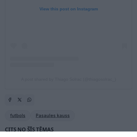
View this post on Instagram
A post shared by Thiago Solrac (@thiagosolrac_)
futbols
Pasaules kauss
CITS NO ŠĪS TĒMAS