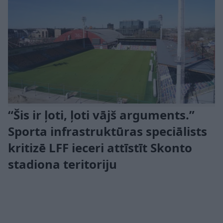
“Šis ir ļoti, ļoti vājš arguments.”
Sporta infrastruktūras speciālists
kritizē LFF ieceri attīstīt Skonto
stadiona teritoriju