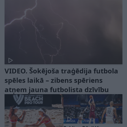
VIDEO. Šokējoša traģēdija futbola
spēles laikā – zibens spēriens
atņem jauna futbolista dzīvību