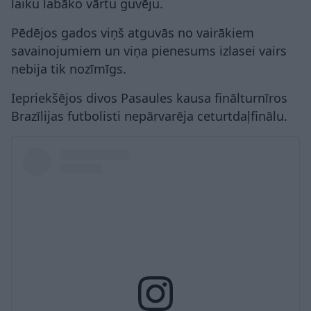
laiku labāko vārtu guvēju.
Pēdējos gados viņš atguvās no vairākiem
savainojumiem un viņa pienesums izlasei vairs
nebija tik nozīmīgs.
Iepriekšējos divos Pasaules kausa finālturnīros
Brazīlijas futbolisti nepārvarēja ceturtdaļfinālu.