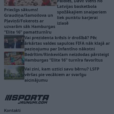
Paldies, Dāvi! Viens no
Latvijas basketbola
Priecīgs sākums!
spožākajiem snaiperiem
Graudiņa/Samoilova un
liek punktu karjerai
Pļaviņš/Fokerots ar
izlasē
uzvarām sāk Hamburgas
“Elite 16” pamatturnīru
Vai prezidenta krēsls ir drošībā? Pēc
ārkārtas valdes sapulces FIFA nāk klajā ar
paziņojumu par Infantīno nākotni
Bedrītim/Rinkevičam neizdodas pārsteigt
Hamburgas “Elite 16” turnīra favorītus
Vai zini, kam uztici savu bērnu? LSFP
vēršas pie vecākiem ar svarīgu
aicinājumu
Kontakti