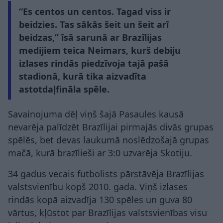
“Es centos un centos. Tagad viss ir
beidzies. Tas sākās šeit un šeit arī
beidzas,” īsā sarunā ar Brazīlijas
medijiem teica Neimars, kurš debiju
izlases rindās piedzīvoja tajā pašā
stadionā, kurā tika aizvadīta
astotdaļfināla spēle.
Savainojuma dēļ viņš šajā Pasaules kausā
nevarēja palīdzēt Brazīlijai pirmajās divās grupas
spēlēs, bet devas laukumā noslēdzošajā grupas
mačā, kurā brazīlieši ar 3:0 uzvarēja Skotiju.
34 gadus vecais futbolists pārstāvēja Brazīlijas
valstsvienību kopš 2010. gada. Viņš izlases
rindās kopā aizvadīja 130 spēles un guva 80
vārtus, kļūstot par Brazīlijas valstsvienības visu