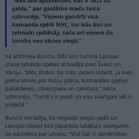
“Mēs labi apzināmies, kas ir likts uz
galda,” par gaidāmo maču teica
uzbrucējs. “Viņiem gandrīz visa
komanda spēlē NHL, tur būs ātri un
tehniski spēlētāji, taču arī viņiem šis
turnīrs nav sācies viegli.”
Kā atzīmēja Buncis, līdz šim turnīrā Latvijas
izlase labākās spēles aizvadīja pret Šveici un
Vāciju. “Mēs zinām, ko mēs varam izdarīt, ja mēs
pieturamies pie mūsu plāna, komandas spēles,
pašatdeves, cīņasspara un rakstura,” teica
uzbrucējs. “Turnīrs ir pusē un viss svarīgais vēl ir
priekšā.”
Buncis norādīja, ka negaida vieglu spēli un
Latvijas izlasei būs jāparāda labākais sniegums,
lai pacīnītos par uzvaru. “Visi čaļi ir apņēmības