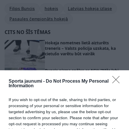
Filips Buncis
hokejs
Latvijas hokeja izlase
Pasaules čempionāts hokejā
CITS NO ŠĪS TĒMAS
Hokeja nometnes lietā aizturēts
treneris – Valsts policija uzskata, ka
cietušo varētu būt vairāk
Buncis pirms spēles ar ASV: “Mēs labi
apzināmies, kas ir likts uz galda”
Sporta jaunumi -
Do Not Process My Personal
Information
“Apklusināja visu arēnu!” Lai gan
If you wish to opt-out of the sale, sharing to third parties, or
hokeja čempionātā uzvarēja Somija,
processing of your personal or sensitive information for
skatītājus vairāk aizkustināja kas cits
targeted advertising by us, please use the below opt-out
section to confirm your selection. Please note that after your
opt-out request is processed you may continue seeing