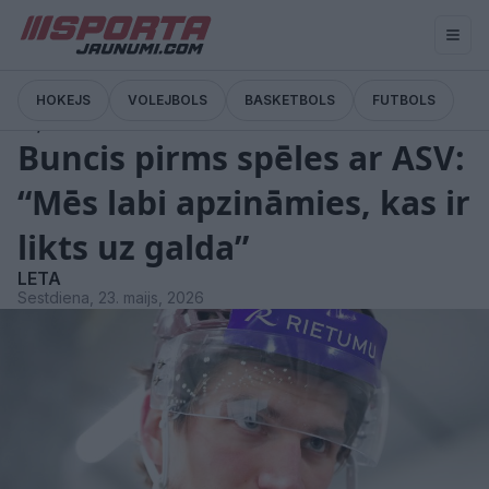
HOKEJS
VOLEJBOLS
BASKETBOLS
FUTBOLS
Ziņas
Buncis pirms spēles ar ASV:
“Mēs labi apzināmies, kas ir
likts uz galda”
LETA
Sestdiena, 23. maijs, 2026