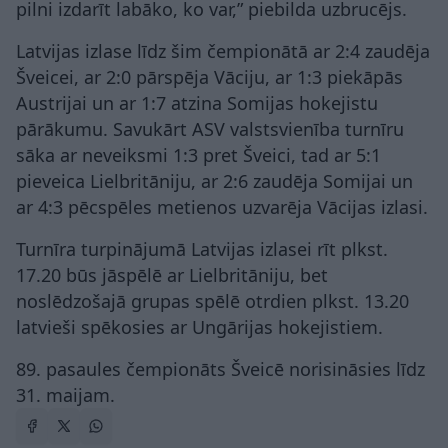
pilni izdarīt labāko, ko var,” piebilda uzbrucējs.
Latvijas izlase līdz šim čempionātā ar 2:4 zaudēja
Šveicei, ar 2:0 pārspēja Vāciju, ar 1:3 piekāpās
Austrijai un ar 1:7 atzina Somijas hokejistu
pārākumu. Savukārt ASV valstsvienība turnīru
sāka ar neveiksmi 1:3 pret Šveici, tad ar 5:1
pieveica Lielbritāniju, ar 2:6 zaudēja Somijai un
ar 4:3 pēcspēles metienos uzvarēja Vācijas izlasi.
Turnīra turpinājumā Latvijas izlasei rīt plkst.
17.20 būs jāspēlē ar Lielbritāniju, bet
noslēdzošajā grupas spēlē otrdien plkst. 13.20
latvieši spēkosies ar Ungārijas hokejistiem.
89. pasaules čempionāts Šveicē norisināsies līdz
31. maijam.