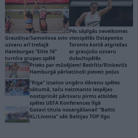
Pēc sāpīgās neveiksmes
Graudiņa/Samoilova svin
vienspēlēs Ostapenko
uzvaru arī trešajā
Toronto kortā atgriežas
Hamburgas “Elite 16”
ar graujošu uzvaru
turnīra grupas spēlē
dubultspēlēs
Prieks par mūsējiem! Bedrītis/Rinkevičs
Hamburgā pārliecinoši pieveic poļus
“Riga” izsaiņo ungāru dāvanu spēles
sākumā, taču neizmanto iespējas
nostiprināt pārsvaru pirms atbildes
spēles UEFA Konferences līgā
Gatavi titula nosargāšanai! “Baltic
XL/Livonia” sāk Baltijas TOP līgu