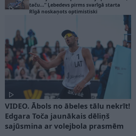
taču…” Ļebedevs pirms svarīgā starta
Rīgā noskaņots optimistiski
VIDEO. Ābols no ābeles tālu nekrīt!
Edgara Toča jaunākais dēliņš
sajūsmina ar volejbola prasmēm