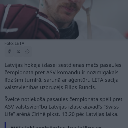
Foto: LETA
Latvijas hokeja izlasei sestdienas mačs pasaules
čempionātā pret ASV komandu ir nozīmīgākais
līdz šim turnīrā, sarunā ar aģentūru LETA sacīja
valstsvienības uzbrucējs Filips Buncis.
Šveicē notiekošā pasaules čempionāta spēli pret
ASV valstsvienību Latvijas izlase aizvadīs “Swiss
Life” arēnā Cīrihē plkst. 13.20 pēc Latvijas laika.