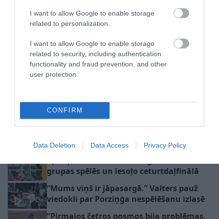
izredzēm Eiropas kausos
I want to allow Google to enable storage
related to personalization.
I want to allow Google to enable storage
related to security, including authentication
functionality and fraud prevention, and other
user protection.
Beruē uguņo! Latvijas U-
Pārsteidzoši? Gailītis
16 basketbola izlase
nosaucis izlases
CONFIRM
Eiropas čempionātu sāk
kandidātus –
ar uzvaru
valstsvienībā jaunas
sejas un pieredzējuša
Data Deletion
Data Access
Privacy Policy
spēlētāja atgriešanās
Pļaviņš/Fokerots Hamburgā uzvar visās
grupas spēlēs un iesoļo ceturtdaļfinālā
“Mums viņš ir jāpasargā.” Valters pauž
viedokli par Porziņģa nespēlēšanu izlasē
“Pirmajos četros posmos bija problēmas,