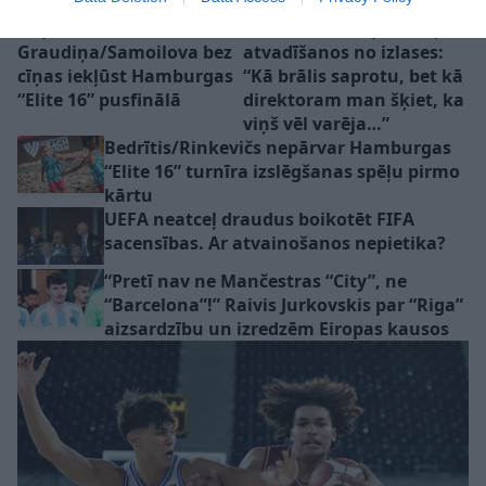
Neplānota brīvdiena!
Dairis Bertāns par brāļa
Graudiņa/Samoilova bez
atvadīšanos no izlases:
cīņas iekļūst Hamburgas
“Kā brālis saprotu, bet kā
“Elite 16” pusfinālā
direktoram man šķiet, ka
viņš vēl varēja…”
Bedrītis/Rinkevičs nepārvar Hamburgas
“Elite 16” turnīra izslēgšanas spēļu pirmo
kārtu
UEFA neatceļ draudus boikotēt FIFA
sacensības. Ar atvainošanos nepietika?
“Pretī nav ne Mančestras “City”, ne
“Barcelona”!” Raivis Jurkovskis par “Riga”
aizsardzību un izredzēm Eiropas kausos