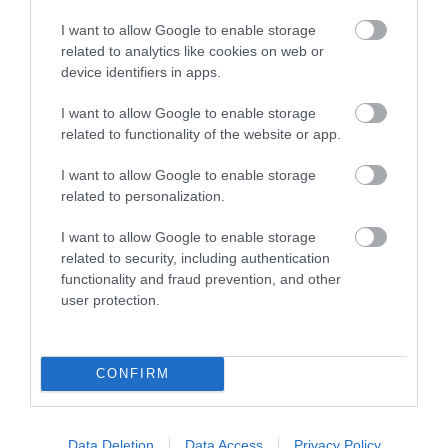
I want to allow Google to enable storage
related to analytics like cookies on web or
device identifiers in apps.
I want to allow Google to enable storage
related to functionality of the website or app.
I want to allow Google to enable storage
related to personalization.
Cipruss un LBS iestājas par
Latvijas basketbolistiem pēc
I want to allow Google to enable storage
related to security, including authentication
nepatīkamiem gadījumiem
functionality and fraud prevention, and other
sociālajos tīklos: “Viņi ir mūsējie!”
user protection.
CONFIRM
Data Deletion
Data Access
Privacy Policy