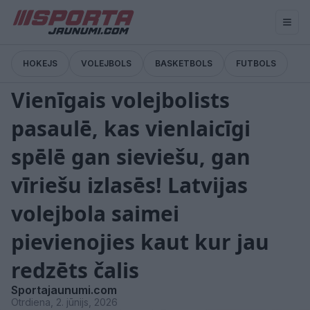
HOKEJS
VOLEJBOLS
BASKETBOLS
FUTBOLS
Pārtraukums
Vienīgais volejbolists
pasaulē, kas vienlaicīgi
spēlē gan sieviešu, gan
vīriešu izlasēs! Latvijas
volejbola saimei
pievienojies kaut kur jau
redzēts čalis
Sportajaunumi.com
Otrdiena, 2. jūnijs, 2026