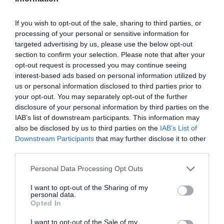
Pēc pirmās pārbaudes spēles
If you wish to opt-out of the sale, sharing to third parties, or
Azerbaidžānā treneris Kaprioti
processing of your personal or sensitive information for
gandarīts par volejbolistu sniegumu,
reakciju un pat par kļūdām
targeted advertising by us, please use the below opt-out
section to confirm your selection. Please note that after your
Bedrītis/Rinkevičs nepārvar Hamburgas
opt-out request is processed you may continue seeing
“Elite 16” turnīra izslēgšanas spēļu
interest-based ads based on personal information utilized by
pirmo kārtu
us or personal information disclosed to third parties prior to
your opt-out. You may separately opt-out of the further
disclosure of your personal information by third parties on the
Neplānota brīvdiena!
IAB’s list of downstream participants. This information may
Graudiņa/Samoilova bez cīņas iekļūst
also be disclosed by us to third parties on the
IAB’s List of
Hamburgas “Elite 16” pusfinālā
Downstream Participants
that may further disclose it to other
third parties.
Please note that this website/app uses one or more Google
Personal Data Processing Opt Outs
services and may gather and store information including but
not limited to your visit or usage behaviour. You may click to
I want to opt-out of the Sharing of my
personal data.
grant or deny consent to Google and its third-party tags to
Opted In
use your data for below specified purposes in below Google
consent section.
I want to opt-out of the Sale of my