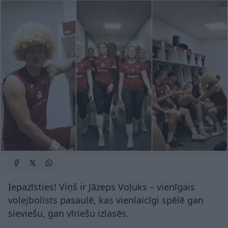
Iepazīsties! Viņš ir Jāzeps Voļuks – vienīgais
volejbolists pasaulē, kas vienlaicīgi spēlē gan
sieviešu, gan vīriešu izlasēs.