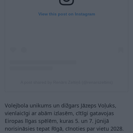
View this post on Instagram
A post shared by Renārs Zeltiņš (@renarszeltins)
Volejbola unikums un dižgars Jāzeps Voļuks,
vienlaicīgi ar abām izlasēm, cītīgi gatavojas
Eiropas līgas spēlēm, kuras 5. un 7. jūnijā
norisināsies tepat Rīgā, cīnoties par vietu 2028.