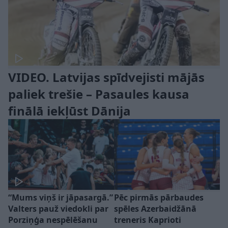
VIDEO. Latvijas spīdvejisti mājās
paliek trešie – Pasaules kausa
finālā iekļūst Dānija
“Mums viņš ir jāpasargā.”
Pēc pirmās pārbaudes
Valters pauž viedokli par
spēles Azerbaidžānā
Porziņģa nespēlēšanu
treneris Kaprioti