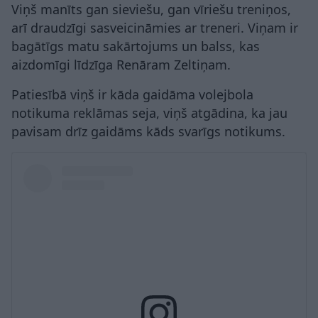
Viņš manīts gan sieviešu, gan vīriešu treniņos,
arī draudzīgi sasveicināmies ar treneri. Viņam ir
bagātīgs matu sakārtojums un balss, kas
aizdomīgi līdzīga Renāram Zeltiņam.
Patiesībā viņš ir kāda gaidāma volejbola
notikuma reklāmas seja, viņš atgādina, ka jau
pavisam drīz gaidāms kāds svarīgs notikums.