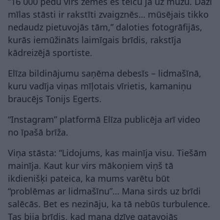
“16 000 pēdu virs zemes es teicu jā uz mūžu. Daži
mīlas stāsti ir rakstīti zvaigznēs… mūsējais tikko
nedaudz pietuvojās tām,” daloties fotogrāfijās,
kurās iemūžināts laimīgais brīdis, rakstīja
kādreizējā sportiste.
Elīza bildinājumu saņēma debesīs – lidmašīnā,
kuru vadīja viņas mīļotais vīrietis, kamaniņu
braucējs Tonijs Egerts.
“Instagram” platformā Elīza publicēja arī video
no īpašā brīža.
Viņa stāsta: “Lidojums, kas mainīja visu. Tiešām
mainīja. Kaut kur virs mākoņiem viņš tā
ikdienišķi pateica, ka mums varētu būt
“problēmas ar lidmašīnu”… Mana sirds uz brīdi
salēcās. Bet es nezināju, ka tā nebūs turbulence.
Tas bija brīdis, kad mana dzīve gatavojās