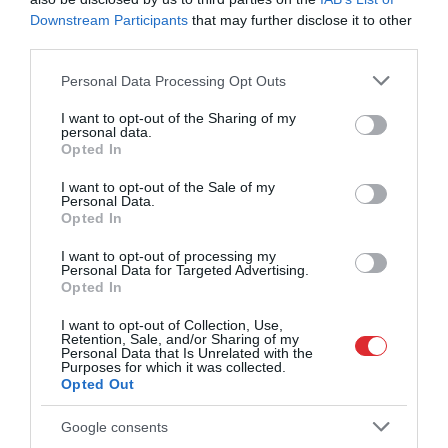
CITS NO ŠĪS TĒMAS
Downstream Participants
that may further disclose it to other
third parties.
Lai ilgi un laimīgi! Elīza Tīruma
apprecējusies, mainījusi uzvārdu un
Please note that this website/app uses one or more Google
Personal Data Processing Opt Outs
žilbina ar kāzu fotogrāfijām
services and may gather and store information including but
not limited to your visit or usage behaviour. You may click to
I want to opt-out of the Sharing of my
personal data.
grant or deny consent to Google and its third-party tags to
VIDEO. “Mums varētu būt problēmas ar
Opted In
use your data for below specified purposes in below Google
lidmašīnu…” Bijusī Latvijas kamaniņu
braucēja Elīza Tīruma tiek bildināta
consent section.
I want to opt-out of the Sale of my
debesīs
Personal Data.
Opted In
I want to opt-out of processing my
Personal Data for Targeted Advertising.
Opted In
I want to opt-out of Collection, Use,
Retention, Sale, and/or Sharing of my
Personal Data that Is Unrelated with the
Purposes for which it was collected.
Opted Out
Google consents