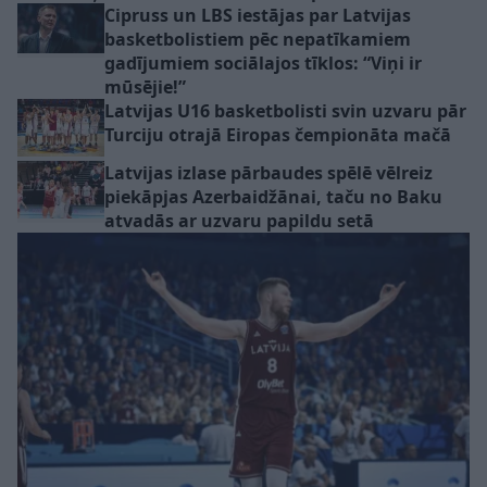
Cipruss un LBS iestājas par Latvijas
basketbolistiem pēc nepatīkamiem
gadījumiem sociālajos tīklos: “Viņi ir
mūsējie!”
Latvijas U16 basketbolisti svin uzvaru pār
Turciju otrajā Eiropas čempionāta mačā
Latvijas izlase pārbaudes spēlē vēlreiz
piekāpjas Azerbaidžānai, taču no Baku
atvadās ar uzvaru papildu setā