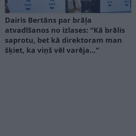
Dairis Bertāns par brāļa
atvadīšanos no izlases: “Kā brālis
saprotu, bet kā direktoram man
šķiet, ka viņš vēl varēja…”