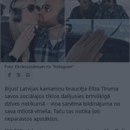
Foto: Ekrānuzņēmumi no “Instagram”
Bijusī Latvijas kamaniņu braucēja Elīza Tīruma
savos sociālajos tīklos dalījusies brīnišķīgā
dzīves notikumā – viņa saņēma bildinājuma no
sava mīļotā vīrieša. Taču tas notika ļoti
neparastos apstākļos.