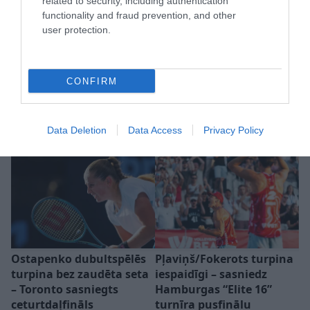
related to security, including authentication
functionality and fraud prevention, and other
user protection.
CONFIRM
Ļebedevs pēc “Grand Prix” Rīgā
neslēpj vilšanos: “Mājās finālam
Data Deletion
Data Access
Privacy Policy
bija jābūt kā minimums”
Ostapenko dubultspēlēs
Pļaviņš/Fokerots turpina
turpina bez zaudēta seta
iespaidīgi – sasniedz
– Toronto sasniegts
Hamburgas “Elite 16”
ceturtdaļfināls
turnīra pusfinālu