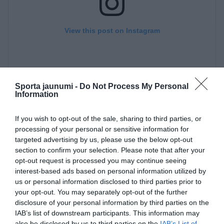
View this post on Instagram
Sporta jaunumi -
Do Not Process My Personal
Information
If you wish to opt-out of the sale, sharing to third parties, or
processing of your personal or sensitive information for
targeted advertising by us, please use the below opt-out
A post shared by ELĪZA TĪRUMA (@eliza.tiruma)
section to confirm your selection. Please note that after your
opt-out request is processed you may continue seeing
interest-based ads based on personal information utilized by
us or personal information disclosed to third parties prior to
your opt-out. You may separately opt-out of the further
disclosure of your personal information by third parties on the
bildinājums
Elīza Tīruma
IAB’s list of downstream participants. This information may
also be disclosed by us to third parties on the
IAB’s List of