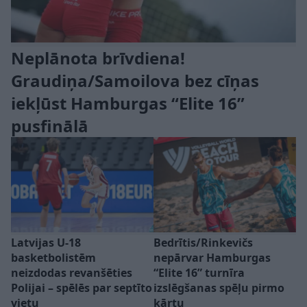
Neplānota brīvdiena!
Graudiņa/Samoilova bez cīņas
iekļūst Hamburgas “Elite 16”
pusfinālā
Latvijas U-18
Bedrītis/Rinkevičs
basketbolistēm
nepārvar Hamburgas
neizdodas revanšēties
“Elite 16” turnīra
Polijai – spēlēs par septīto
izslēgšanas spēļu pirmo
vietu
kārtu