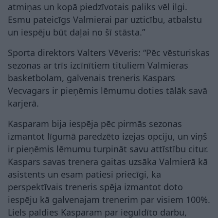
atmiņas un kopā piedzīvotais paliks vēl ilgi.
Esmu pateicīgs Valmierai par uzticību, atbalstu
un iespēju būt daļai no šī stāsta.”
Sporta direktors Valters Vēveris: “Pēc vēsturiskas
sezonas ar trīs izcīnītiem tituliem Valmieras
basketbolam, galvenais treneris Kaspars
Vecvagars ir pieņēmis lēmumu doties tālāk savā
karjerā.
Kasparam bija iespēja pēc pirmās sezonas
izmantot līgumā paredzēto izejas opciju, un viņš
ir pieņēmis lēmumu turpināt savu attīstību citur.
Kaspars savas trenera gaitas uzsāka Valmierā kā
asistents un esam patiesi priecīgi, ka
perspektīvais treneris spēja izmantot doto
iespēju kā galvenajam trenerim par visiem 100%.
Liels paldies Kasparam par ieguldīto darbu,