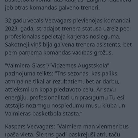
jeb otrās komandas galveno treneri.
32 gadu vecais Vecvagars pievienojās komandai
2023. gadā, strādājot trenera statusā uzreiz pēc
profesionālās spēlētāja karjeras noslēguma.
Sākotnēji viņš bija galvenā trenera asistents, bet
pērn pārņēma komandas vadības grožus.
“Valmiera Glass”/”Vidzemes Augstskola”
paziņojumā teikts: “Trīs sezonas, kas paliks
atmiņā ne tikai ar rezultātiem, bet ar darbu,
attieksmi un kopā piedzīvoto ceļu. Ar savu
enerģiju, profesionalitāti un prasīgumu Tu esi
atstājis nozīmīgu nospiedumu mūsu klubā un
Valmieras basketbola stāstā.”
Kaspars Vecvagars: “Valmiera man vienmēr būs
īpaša vieta. Šie trīs gadi paskrējuši ātri, taču