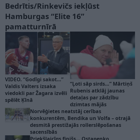
Bedrītis/Rinkevičs iekļūst
Hamburgas “Elite 16”
pamatturnīrā
VIDEO. “Godīgi sakot…”
“Ļoti sāp sirds…” Mārtiņš
Valdis Valters izsaka
Rubenis atklāj jaunas
viedokli par Žagara izvēli
detaļas par zādzību
spēlēt Ķīnā
dzimtas mājās
Norvēģietes neatstāj cerības
konkurentēm, Bendika un Volfa – otrajā
desmitā prestižajās rollerslēpošanas
sacensībās
Priekšlaicīgs finišs… Ostapenko