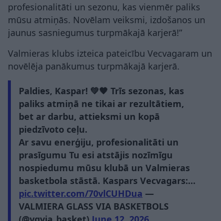
profesionalitāti un sezonu, kas vienmēr paliks
mūsu atmiņās. Novēlam veiksmi, izdošanos un
jaunus sasniegumus turpmākajā karjerā!”
Valmieras klubs izteica pateicību Vecvagaram un
novēlēja panākumus turpmākajā karjerā.
Paldies, Kaspar! 💚🖤 Trīs sezonas, kas
paliks atmiņā ne tikai ar rezultātiem,
bet ar darbu, attieksmi un kopā
piedzīvoto ceļu.
Ar savu enerģiju, profesionalitāti un
prasīgumu Tu esi atstājis nozīmīgu
nospiedumu mūsu klubā un Valmieras
basketbola stāstā. Kaspars Vecvagars:…
pic.twitter.com/70vlCUHDua
—
VALMIERA GLASS VIA BASKETBOLS
(@vgvia_basket)
June 12, 2026