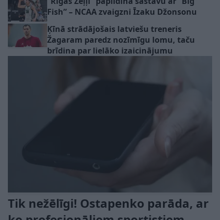
“Rīgas Zeļļi” papildina sastāvu ar “Big
Fish” – NCAA zvaigzni Īzaku Džonsonu
Ķīnā strādājošais latviešu treneris
Žagaram paredz nozīmīgu lomu, taču
brīdina par lielāko izaicinājumu
Tik nežēlīgi! Ostapenko parāda, ar
ko profesionāliem sportistiem