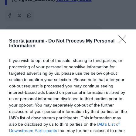
"Valmiera Glass"/"Vidzemes Augstskola"
Sporta jaunumi -
Do Not Process My Personal
Kaspars Vecvagars
Kauņas Žalgiris
Information
CITS NO ŠĪS TĒMAS
If you wish to opt-out of the sale, sharing to third parties, or
processing of your personal or sensitive information for
Vecvagars pēc triumfa atvadās no
Valmieras – zināms, kurš viņš turpinās
targeted advertising by us, please use the below opt-out
trenera karjeru
section to confirm your selection. Please note that after your
opt-out request is processed you may continue seeing
interest-based ads based on personal information utilized by
Būs interesanti! Noskaidroti “Valmiera
us or personal information disclosed to third parties prior to
Glass”/ViA pretinieki FIBA Eiropas
your opt-out. You may separately opt-out of the further
kausā
disclosure of your personal information by third parties on the
IAB’s list of downstream participants. This information may
also be disclosed by us to third parties on the
IAB’s List of
Downstream Participants
that may further disclose it to other
VIDEO. “Šī ir sāpīga tēma…” Kaspars