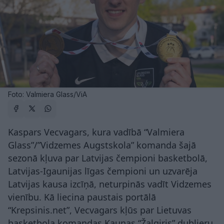
Foto: Valmiera Glass/ViA
Kaspars Vecvagars, kura vadībā “Valmiera
Glass”/”Vidzemes Augstskola” komanda šajā
sezonā kļuva par Latvijas čempioni basketbolā,
Latvijas-Igaunijas līgas čempioni un uzvarēja
Latvijas kausa izcīņā, neturpinās vadīt Vidzemes
vienību. Kā liecina paustais portālā
“Krepsinis.net”, Vecvagars kļūs par Lietuvas
basketbola komandas Kauņas “Žalgiris” dublieru