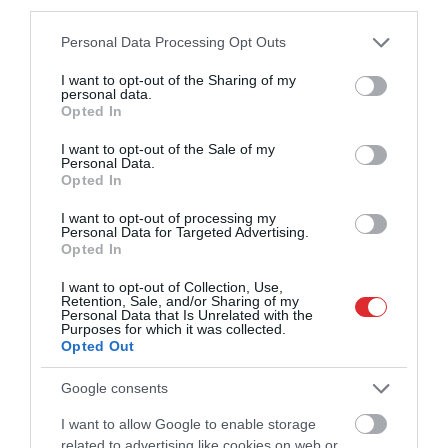
Vecvagars ar asarām acīs atminas Jāni
third parties.
Timmu
Please note that this website/app uses one or more Google
Personal Data Processing Opt Outs
services and may gather and store information including but
not limited to your visit or usage behaviour. You may click to
I want to opt-out of the Sharing of my
personal data.
grant or deny consent to Google and its third-party tags to
Opted In
use your data for below specified purposes in below Google
consent section.
I want to opt-out of the Sale of my
Personal Data.
Opted In
I want to opt-out of processing my
Personal Data for Targeted Advertising.
Opted In
I want to opt-out of Collection, Use,
Retention, Sale, and/or Sharing of my
Personal Data that Is Unrelated with the
Purposes for which it was collected.
Opted Out
Google consents
I want to allow Google to enable storage
related to advertising like cookies on web or