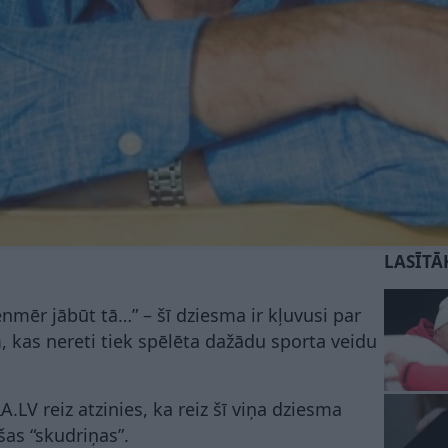
LASĪTĀ
enmēr jābūt tā…” – šī dziesma ir kļuvusi par
 kas nereti tiek spēlēta dažādu sporta veidu
A.LV reiz atzinies, ka reiz šī viņa dziesma
as “skudriņas”.