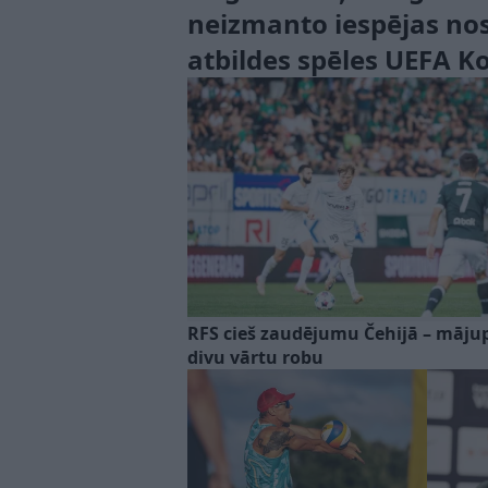
neizmanto iespējas nos
atbildes spēles UEFA K
RFS cieš zaudējumu Čehijā – mājup
divu vārtu robu