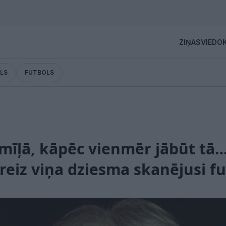
ZIŅAS
VIEDOK
LS
FUTBOLS
 mīļā, kāpēc vienmēr jābūt tā
i reiz viņa dziesma skanējusi f