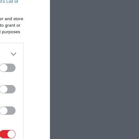
B’s List of
er and store
to grant or
ed purposes