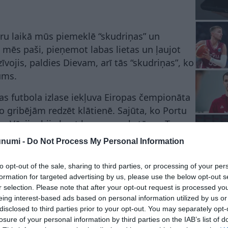
kuru laikā mūs piemeklē “skudriņas” un
i mēs paši, pieņemot labas lietas un ļaujot
īvojis, paldies Dievam, arī tās “skudriņas”, ko
ums.
as futbola izlase iekļuva Eiropas čempionāta
o gribējām redzēt klātienē. Sajūta, ko Portu
ar Vāciju, bija kaut kas neaprakstāms. Tur
ju vienā sektorā, un pēkšņi visi spontāni, bez
unumi -
Do Not Process My Personal Information
ma reizē sāka dziedāt “Vai tu zini, mana
to opt-out of the sale, sharing to third parties, or processing of your per
formation for targeted advertising by us, please use the below opt-out s
kal noskrien tirpas no “skudriņām”. Es tobrīd
r selection. Please note that after your opt-out request is processed y
a tā bija, liekot man saprast, ka esmu radījis
eing interest-based ads based on personal information utilized by us or
disclosed to third parties prior to your opt-out. You may separately opt-
losure of your personal information by third parties on the IAB’s list of