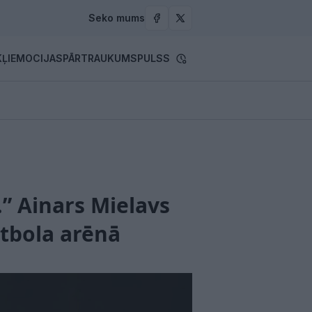
Seko mums
ĻI
EMOCIJAS
PĀRTRAUKUMS
PULSS
…” Ainars Mielavs
utbola arēnā