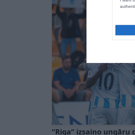
authenti
“Riga” izsaiņo ungāru