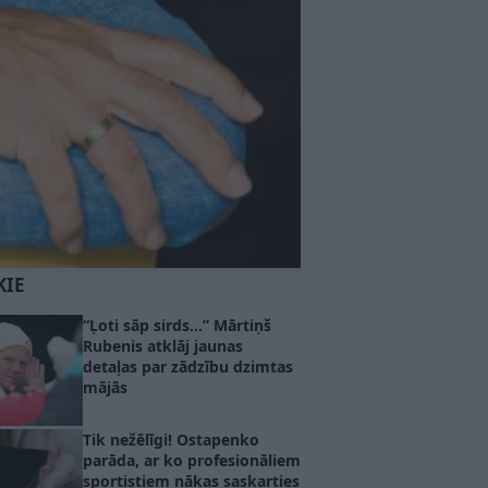
KIE
“Ļoti sāp sirds…” Mārtiņš
Rubenis atklāj jaunas
detaļas par zādzību dzimtas
mājās
Tik nežēlīgi! Ostapenko
parāda, ar ko profesionāliem
sportistiem nākas saskarties