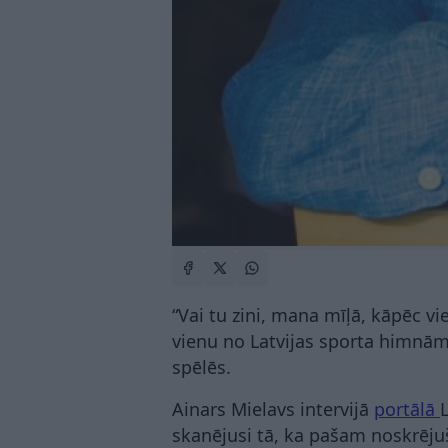
“Vai tu zini, mana mīļā, kāpēc vi
vienu no Latvijas sporta himnām,
spēlēs.
Ainars Mielavs intervijā
portālā
L
skanējusi tā, ka pašam noskrējuš