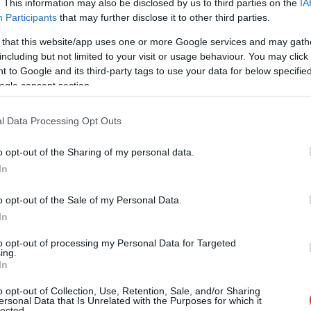
. This information may also be disclosed by us to third parties on the
IA
Participants
that may further disclose it to other third parties.
 that this website/app uses one or more Google services and may gath
including but not limited to your visit or usage behaviour. You may click 
 to Google and its third-party tags to use your data for below specifi
ogle consent section.
Čehijā – mājup ar divu vārtu robu
l Data Processing Opt Outs
o opt-out of the Sharing of my personal data.
Rīgas pašvaldība rosina LFF izvērtēt vēl vienu vietu
In
būvniecībai
o opt-out of the Sale of my Personal Data.
In
kvalifikācijas izšķirošo kārtu “Riga” uzņems Ungārijas
ies pie “Arsenal” līdzinieces Čehijā
to opt-out of processing my Personal Data for Targeted
ing.
In
o opt-out of Collection, Use, Retention, Sale, and/or Sharing
ersonal Data that Is Unrelated with the Purposes for which it
lected.