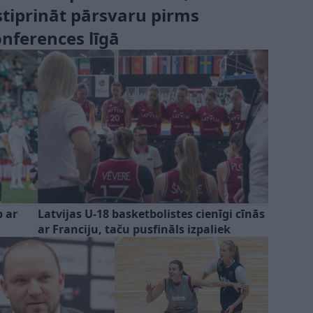
tiprināt pārsvaru pirms
onferences līgā
 ar
Latvijas U-18 basketbolistes cienīgi cīnās
ar Franciju, taču pusfināls izpaliek