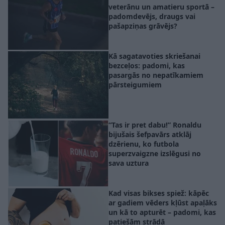
veterānu un amatieru sportā –
padomdevējs, draugs vai
pašapziņas grāvējs?
Kā sagatavoties skriešanai
bezceļos: padomi, kas
pasargās no nepatīkamiem
pārsteigumiem
“Tas ir pret dabu!” Ronaldu
bijušais šefpavārs atklāj
dzērienu, ko futbola
superzvaigzne izslēgusi no
sava uztura
Kad visas bikses spiež: kāpēc
ar gadiem vēders kļūst apaļāks
un kā to apturēt – padomi, kas
patiešām strādā