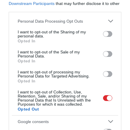
Downstream Participants
that may further disclose it to other
Kustība ir labākās zāles: 20
third parties.
minūšu treniņi atbilstoši
tavam vecumam
Please note that this website/app uses one or more Google
Personal Data Processing Opt Outs
services and may gather and store information including but
not limited to your visit or usage behaviour. You may click to
I want to opt-out of the Sharing of my
personal data.
grant or deny consent to Google and its third-party tags to
Opted In
use your data for below specified purposes in below Google
“19. kilometrs izrādījās
consent section.
liktenīgs.” TV raidījuma
I want to opt-out of the Sale of my
Personal Data.
vadītājam Oskaram Leperam
Opted In
pusmaratons beidzas slimnīcā
I want to opt-out of processing my
Personal Data for Targeted Advertising.
Opted In
7 produkti, kurus nevajadzētu
ēst pirms treniņa
I want to opt-out of Collection, Use,
Retention, Sale, and/or Sharing of my
Personal Data that Is Unrelated with the
Purposes for which it was collected.
Opted Out
Google consents
Lielākā daļa cilvēku izvēlas