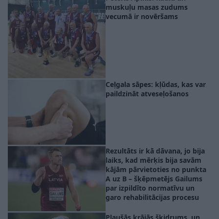
muskuļu masas zudums
vecumā ir novēršams
Ceļgala sāpes: kļūdas, kas var
paildzināt atveseļošanos
Rezultāts ir kā dāvana, jo bija
laiks, kad mērķis bija savām
kājām pārvietoties no punkta
A uz B – šķēpmetējs Gailums
par izpildīto normatīvu un
garo rehabilitācijas procesu
Plaušās krājās šķidrums, un