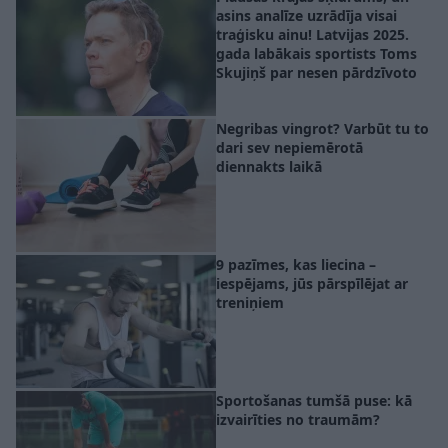
asins analīze uzrādīja visai
traģisku ainu! Latvijas 2025.
gada labākais sportists Toms
Skujiņš par nesen pārdzīvoto
Negribas vingrot? Varbūt tu to
dari sev nepiemērotā
diennakts laikā
9 pazīmes, kas liecina –
iespējams, jūs pārspīlējat ar
treniņiem
Sportošanas tumšā puse: kā
izvairīties no traumām?