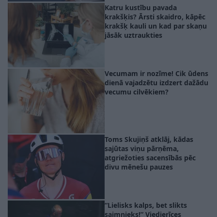
Katru kustību pavada
krakšķis? Ārsti skaidro, kāpēc
krakšķ kauli un kad par skaņu
jāsāk uztraukties
Vecumam ir nozīme! Cik ūdens
dienā vajadzētu izdzert dažādu
vecumu cilvēkiem?
Toms Skujiņš atklāj, kādas
sajūtas viņu pārņēma,
atgriežoties sacensībās pēc
divu mēnešu pauzes
“Lielisks kalps, bet slikts
saimnieks!” Viedierīces