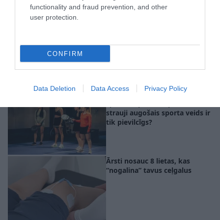
functionality and fraud prevention, and other
user protection.
Jūsu kauli noveco ātrāk, nekā
domājat: 7 ieteikumi, lai
vecumdienās izvairītos no
CONFIRM
kaulu problēmām
Data Deletion
Data Access
Privacy Policy
Padel pievelk pat tos, kuriem
sports nepatīk: kāpēc šis
strauji augošais sporta veids ir
tik pievilcīgs?
Ārsti nosauc 8 lietas, kas
“nogalina” tavus ceļgalus