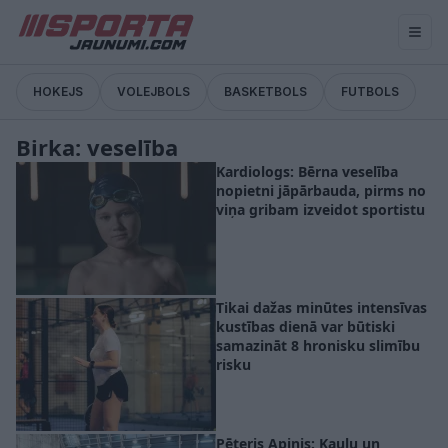
HOKEJS
VOLEJBOLS
BASKETBOLS
FUTBOLS
Birka: veselība
Kardiologs: Bērna veselība
nopietni jāpārbauda, pirms no
viņa gribam izveidot sportistu
Tikai dažas minūtes intensīvas
kustības dienā var būtiski
samazināt 8 hronisku slimību
risku
Pēteris Apinis: Kaulu un