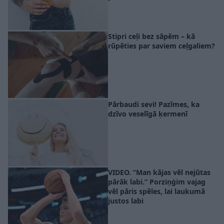
Stipri ceļi bez sāpēm – kā
rūpēties par saviem ceļgaliem?
Pārbaudi sevi! Pazīmes, ka
dzīvo veselīgā ķermenī
VIDEO. “Man kājas vēl nejūtas
pārāk labi.” Porziņģim vajag
vēl pāris spēles, lai laukumā
justos labi