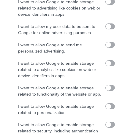
nepiemērotus apavus: kā tas
I want to allow Google to enable storage
ietekmē veselību?
related to advertising like cookies on web or
device identifiers in apps.
I want to allow my user data to be sent to
Google for online advertising purposes.
Šis sporta veids var būt īsts
glābiņš tavai sirdij – par tā
I want to allow Google to send me
ieguvumiem daudzi pat
personalized advertising.
nenojauš
I want to allow Google to enable storage
Rimi Rīgas maratona
related to analytics like cookies on web or
organizatori un NMPD aicina
device identifiers in apps.
skrējējus būt atbildīgiem pret
savu veselību
I want to allow Google to enable storage
related to functionality of the website or app.
I want to allow Google to enable storage
Nevis ātrāk, bet gudrāk – kā
related to personalization.
skriet, nesabojājot veselību
I want to allow Google to enable storage
related to security, including authentication