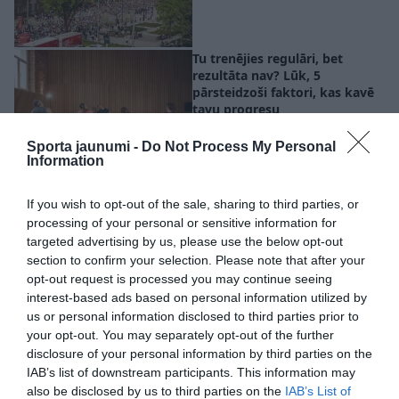
Tu trenējies regulāri, bet
rezultāta nav? Lūk, 5
pārsteidzoši faktori, kas kavē
tavu progresu
Sporta jaunumi -
Do Not Process My Personal
Information
Jo zemāka fiziskā
sagatavotība, jo vairāk kustību
If you wish to opt-out of the sale, sharing to third parties, or
vajadzīgs veselībai
processing of your personal or sensitive information for
targeted advertising by us, please use the below opt-out
section to confirm your selection. Please note that after your
opt-out request is processed you may continue seeing
interest-based ads based on personal information utilized by
“Man bija jāapstājas!” Oskars
us or personal information disclosed to third parties prior to
Lepers atklāti stāsta par
veselības likstām pusmaratona
your opt-out. You may separately opt-out of the further
laikā
disclosure of your personal information by third parties on the
IAB’s list of downstream participants. This information may
also be disclosed by us to third parties on the
IAB’s List of