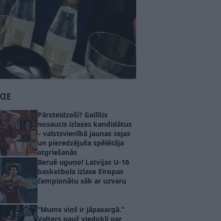
KIE
Pārsteidzoši? Gailītis
nosaucis izlases kandidātus
– valstsvienībā jaunas sejas
un pieredzējuša spēlētāja
atgriešanās
Beruē uguņo! Latvijas U-16
basketbola izlase Eiropas
čempionātu sāk ar uzvaru
“Mums viņš ir jāpasargā.”
Valters pauž viedokli par