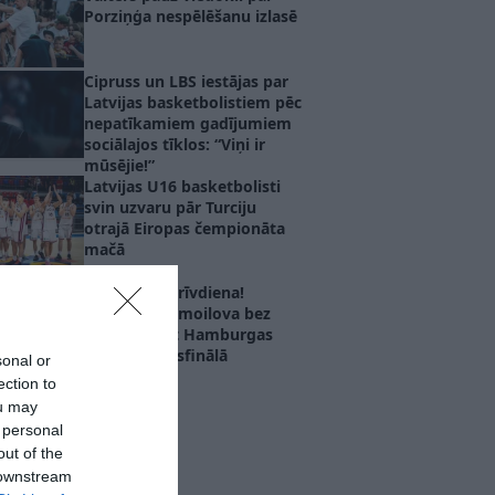
Porziņģa nespēlēšanu izlasē
Cipruss un LBS iestājas par
Latvijas basketbolistiem pēc
nepatīkamiem gadījumiem
sociālajos tīklos: “Viņi ir
mūsējie!”
Latvijas U16 basketbolisti
svin uzvaru pār Turciju
otrajā Eiropas čempionāta
mačā
Neplānota brīvdiena!
Graudiņa/Samoilova bez
cīņas iekļūst Hamburgas
“Elite 16” pusfinālā
sonal or
ection to
ou may
 personal
out of the
 downstream