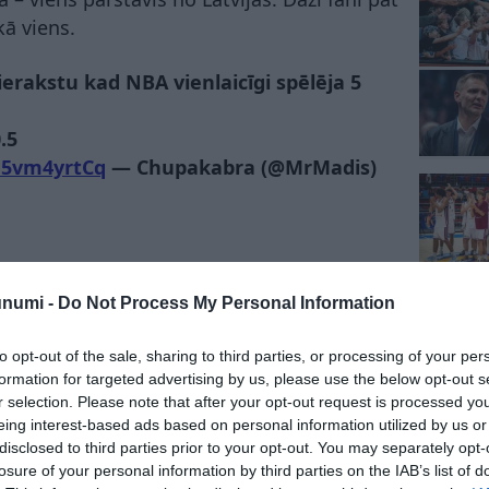
kā viens.
erakstu kad NBA vienlaicīgi spēlēja 5
.5
/h5vm4yrtCq
— Chupakabra (@MrMadis)
💪
pic.twitter.com/YAkY0PfMTI
—
ch 10, 2026
unumi -
Do Not Process My Personal Information
to opt-out of the sale, sharing to third parties, or processing of your per
formation for targeted advertising by us, please use the below opt-out s
at nespēlēja. Nez kad ko tādu varēsim
r selection. Please note that after your opt-out request is processed y
(@MrMadis)
March 10, 2026
eing interest-based ads based on personal information utilized by us or
disclosed to third parties prior to your opt-out. You may separately opt-
losure of your personal information by third parties on the IAB’s list of