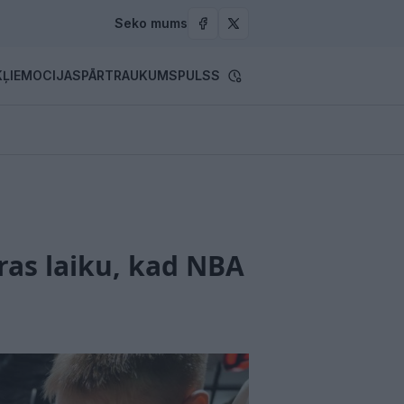
Seko mums
ĻI
EMOCIJAS
PĀRTRAUKUMS
PULSS
ceras laiku, kad NBA