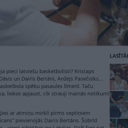
LASĪTĀ
ja pieci latviešu basketbolisti? Kristaps
 Dāvis un Dairis Bertāni, Anžejs Pasečņiks…
 basketbola spēku pasaules līmenī. Taču
āka, liekot apjaust, cik strauji mainās notikumi
ījies ar atmiņu mirkli pirms septiņiem
ans” pievienojās Dairis Bertāns. Šobrīd
 – viens pārstāvis no Latvijas. Daži fani pat