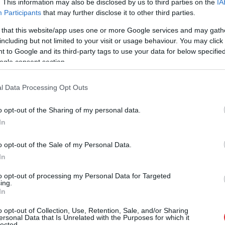
zskatijās, ka Rodionam, Dāvim,
. This information may also be disclosed by us to third parties on the
IA
Participants
that may further disclose it to other third parties.
iem gadi NBA vēl tikai priekšā un arī
 un NBA un kļus labāks. Pēc gada visi
 that this website/app uses one or more Google services and may gath
ᛊᛟᚾ (@c1V356MKZi35421)
March 10, 2026
including but not limited to your visit or usage behaviour. You may click 
 to Google and its third-party tags to use your data for below specifi
ogle consent section.
ānis Četvergs (@4diena)
March 10, 2026
l Data Processing Opt Outs
o opt-out of the Sharing of my personal data.
 līmenī kļūst arvien sīvākas. Kāda tuvākajā
In
ola nākotne? Vai drīzumā atkal varēsim
 basketbola elitē? Jautājumi, uz kuriem
o opt-out of the Sale of my Personal Data.
In
to opt-out of processing my Personal Data for Targeted
ing.
In
soctīkli
o opt-out of Collection, Use, Retention, Sale, and/or Sharing
ersonal Data that Is Unrelated with the Purposes for which it
lected.