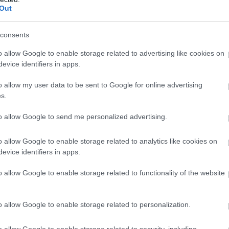
Out
ājas par Latvijas basketbolistiem pēc nepatīkamiem
s tīklos: “Viņi ir mūsējie!”
consents
olisti svin uzvaru pār Turciju otrajā Eiropas
o allow Google to enable storage related to advertising like cookies on
evice identifiers in apps.
o allow my user data to be sent to Google for online advertising
s.
ldensteitā – zināmas jaunā līguma detaļas
to allow Google to send me personalized advertising.
o allow Google to enable storage related to analytics like cookies on
evice identifiers in apps.
o allow Google to enable storage related to functionality of the website
o allow Google to enable storage related to personalization.
o allow Google to enable storage related to security, including