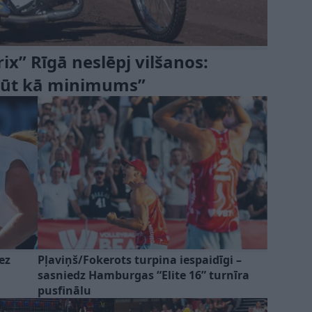
x” Rīgā neslēpj vilšanos:
ābūt kā minimums”
ez
Pļaviņš/Fokerots turpina iespaidīgi –
sasniedz Hamburgas “Elite 16” turnīra
pusfinālu