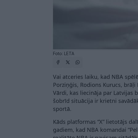
Foto: LETA
Vai atceries laiku, kad NBA spēlē
Porziņģis, Rodions Kurucs, brāļi
Vārdi, kas liecināja par Latvijas
šobrīd situācija ir krietni savād
sportā.
Kāds platformas “X” lietotājs dal
gadiem, kad NBA komandai “Pelic
realitāte NBA ir pavisam citādāka