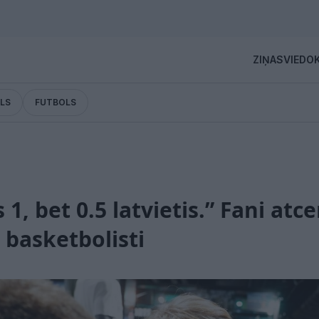
ZIŅAS
VIEDOK
LS
FUTBOLS
 1, bet 0.5 latvietis.” Fani at
 basketbolisti