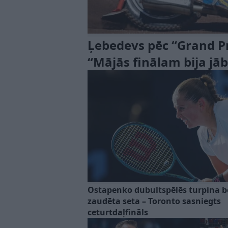
Ļebedevs pēc “Grand Pri
“Mājās finālam bija j
Ostapenko dubultspēlēs turpina b
zaudēta seta – Toronto sasniegts
ceturtdaļfināls