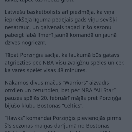
Latviešu basketbolists arī piezīmēja, ka viņa
iepriekšējā līguma pēdējais gads viņu sevišķi
nesatrauc, un galvenais tagad ir šo sezonu
pabeigt labā līmenī jaunā komandā un jaunā
dzīves nogrieznī.
Tāpat Porziņģis sacīja, ka laukumā būs gatavs
atgriezties pēc NBA Visu zvaigžņu spēles un cer,
ka varēs spēlēt visas 48 minūtes.
Nākamos divus mačus “Warriors” aizvadīs
otrdien un ceturtdien, bet pēc NBA “All Star”
pauzes spēlēs 20. februārī mājās pret Porziņģa
bijušo klubu Bostonas “Celtics”.
“Hawks” komandai Porziņģis pievienojās pirms
šīs sezonas maiņas darījumā no Bostonas