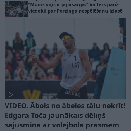
“Mums viņš ir jāpasargā.” Valters pauž
viedokli par Porziņģa nespēlēšanu izlasē
VIDEO. Ābols no ābeles tālu nekrīt!
Edgara Toča jaunākais dēliņš
sajūsmina ar volejbola prasmēm