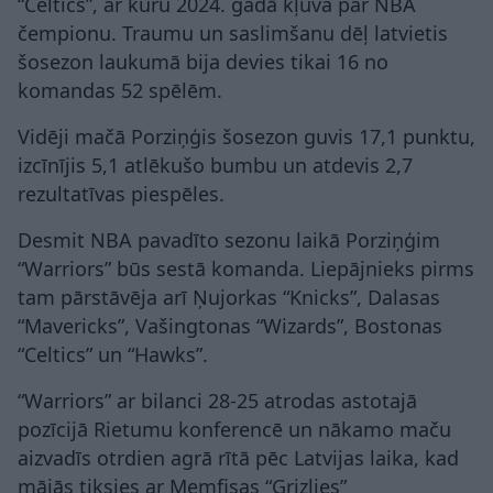
“Celtics”, ar kuru 2024. gadā kļuva par NBA
čempionu. Traumu un saslimšanu dēļ latvietis
šosezon laukumā bija devies tikai 16 no
komandas 52 spēlēm.
Vidēji mačā Porziņģis šosezon guvis 17,1 punktu,
izcīnījis 5,1 atlēkušo bumbu un atdevis 2,7
rezultatīvas piespēles.
Desmit NBA pavadīto sezonu laikā Porziņģim
“Warriors” būs sestā komanda. Liepājnieks pirms
tam pārstāvēja arī Ņujorkas “Knicks”, Dalasas
“Mavericks”, Vašingtonas “Wizards”, Bostonas
“Celtics” un “Hawks”.
“Warriors” ar bilanci 28-25 atrodas astotajā
pozīcijā Rietumu konferencē un nākamo maču
aizvadīs otrdien agrā rītā pēc Latvijas laika, kad
mājās tiksies ar Memfisas “Grizlies”