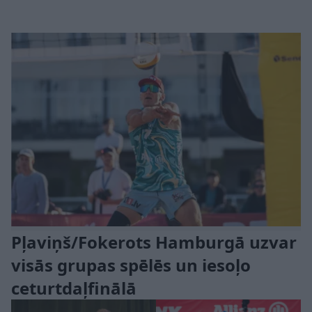
Pļaviņš/Fokerots Hamburgā uzvar
visās grupas spēlēs un iesoļo
ceturtdaļfinālā