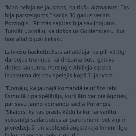
“Man nebija ne jausmas, ka tikšu aizmainīts. Tas
bija pārsteigums,” sacīja 30 gadus vecais
Porziņģis. “Pirmās sajūtas bija saviļņojums.
Turklāt uzzināju, ka došos uz Goldensteitu, kur
fani allaž bijuši lieliski.”
Latviešu basketbolists arī atklāja, ka pilnvērtīgi
darbojas treniņos, lai drīzumā būtu gatavs
doties laukumā. Porziņģis Ahilleja cīpslas
iekaisuma dēļ nav spēlējis kopš 7. janvāra.
“Domāju, ka jaunajā komandā iejutīšos labi.
Esmu tā tipa spēlētājs, kurš ātri var pielāgoties,”
par savu jauno komandu sacīja Porziņģis.
“Skaidrs, ka tas prasīs kādu laiku, lai varētu
veiksmīgi sadarboties ar partneriem, bet viņi ir
pieredzējuši un spēlējuši augstākajā līmenī ilgu
laiku, tāpēc tas nebūs grūti.”