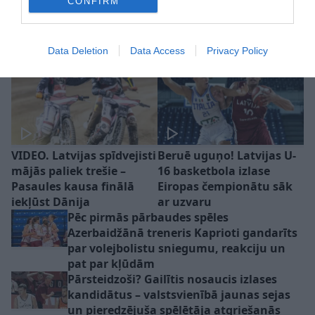
CONFIRM
par “Riga” aizsardzību un
izredzēm Eiropas kausos
Data Deletion
Data Access
Privacy Policy
VIDEO. Latvijas spīdvejisti
Beruē uguņo! Latvijas U-
mājās paliek trešie –
16 basketbola izlase
Pasaules kausa finālā
Eiropas čempionātu sāk
iekļūst Dānija
ar uzvaru
Pēc pirmās pārbaudes spēles
Azerbaidžānā treneris Kaprioti gandarīts
par volejbolistu sniegumu, reakciju un
pat par kļūdām
Pārsteidzoši? Gailītis nosaucis izlases
kandidātus – valstsvienībā jaunas sejas
un pieredzējuša spēlētāja atgriešanās