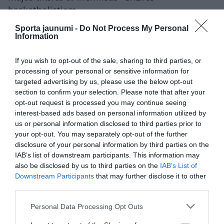
basketbolistiem.
Sporta jaunumi -
Do Not Process My Personal
Information
basketbols
Kristaps Porziņģis
NBA
If you wish to opt-out of the sale, sharing to third parties, or
processing of your personal or sensitive information for
CITS NO ŠĪS TĒMAS
targeted advertising by us, please use the below opt-out
section to confirm your selection. Please note that after your
“Warriors” plāni izjauc Latvijas izlases
ieceres? Porziņģis nepalīdzēs PK
opt-out request is processed you may continue seeing
kvalifikācijas spēlēs augustā
interest-based ads based on personal information utilized by
us or personal information disclosed to third parties prior to
your opt-out. You may separately opt-out of the further
Iespaidīgi! Ielūkojies Kristapa Porziņģa
disclosure of your personal information by third parties on the
ekskluzīvajā auto kolekcijā – tajā ir arī
IAB’s list of downstream participants. This information may
īsti retumi
also be disclosed by us to third parties on the
IAB’s List of
Downstream Participants
that may further disclose it to other
third parties.
Negaidīts pavērsiens! ASV basketbola
superzvaigzne Lebrons Džeimss
Please note that this website/app uses one or more Google
Personal Data Processing Opt Outs
pārceļas uz austrumu piekrasti
services and may gather and store information including but