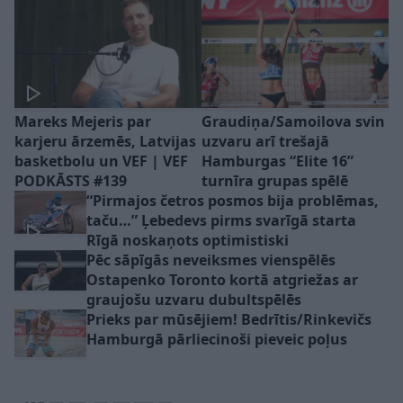
Mareks Mejeris par
Graudiņa/Samoilova svin
karjeru ārzemēs, Latvijas
uzvaru arī trešajā
basketbolu un VEF | VEF
Hamburgas “Elite 16”
PODKĀSTS #139
turnīra grupas spēlē
“Pirmajos četros posmos bija problēmas,
taču…” Ļebedevs pirms svarīgā starta
Rīgā noskaņots optimistiski
Pēc sāpīgās neveiksmes vienspēlēs
Ostapenko Toronto kortā atgriežas ar
graujošu uzvaru dubultspēlēs
Prieks par mūsējiem! Bedrītis/Rinkevičs
Hamburgā pārliecinoši pieveic poļus