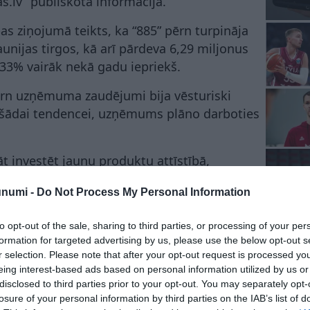
as.lv” publiskotā informācija.
s ziņojumā teikts, ka “885” pērn turpināja
gaunijas tirgos, kā arī pārdeva 6,29 miljonus
 33% vairāk nekā gadu iepriekš.
rn uzņēmuma zaudējumi bija vēsturiski
s šādai tendencei, uzņēmums plāno darboties
t investēt jaunu produktu attīstībā,
tātes procesos, paplašinot klientu loku un
unumi -
Do Not Process My Personal Information
kaimiņvalstīs.
ta par “885” izaugsmes iespējām reģionā.
to opt-out of the sale, sharing to third parties, or processing of your per
formation for targeted advertising by us, please use the below opt-out s
85 miljonu eiro apgrozījumu, kas ir par 32%
r selection. Please note that after your opt-out request is processed y
eing interest-based ads based on personal information utilized by us or
 uzņēmuma zaudējumi samazinājās par 41,5%
disclosed to third parties prior to your opt-out. You may separately opt-
losure of your personal information by third parties on the IAB’s list of