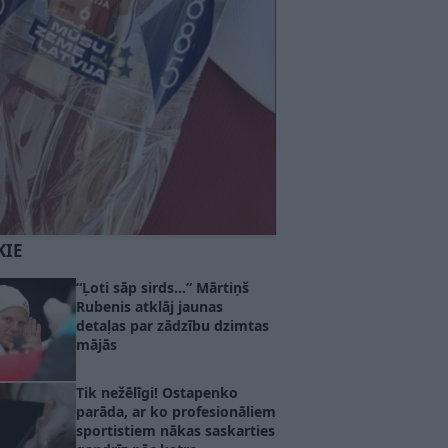
KIE
“Ļoti sāp sirds…” Mārtiņš
Rubenis atklāj jaunas
detaļas par zādzību dzimtas
mājās
Tik nežēlīgi! Ostapenko
parāda, ar ko profesionāliem
sportistiem nākas saskarties