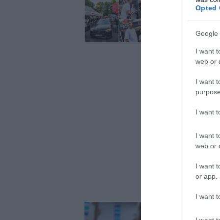
Porziņģa ekskluzīva
Opted 
Google 
I want t
web or d
I want t
purpose
I want 
I want t
web or d
I want t
or app.
I want t
I want t