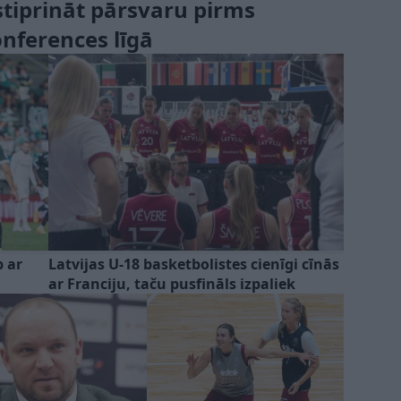
tiprināt pārsvaru pirms
onferences līgā
 ar
Latvijas U-18 basketbolistes cienīgi cīnās
ar Franciju, taču pusfināls izpaliek