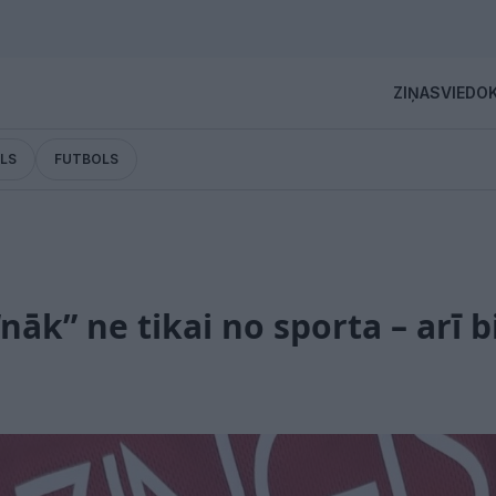
ZIŅAS
VIEDOK
LS
FUTBOLS
āk” ne tikai no sporta – arī bi