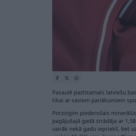
Pasaulē pazīstamais latviešu bas
tikai ar saviem panākumiem spo
Porziņģim piederošais minerāl
pagājušajā gadā strādāja ar 1,58
vairāk nekā gadu iepriekš, bet 