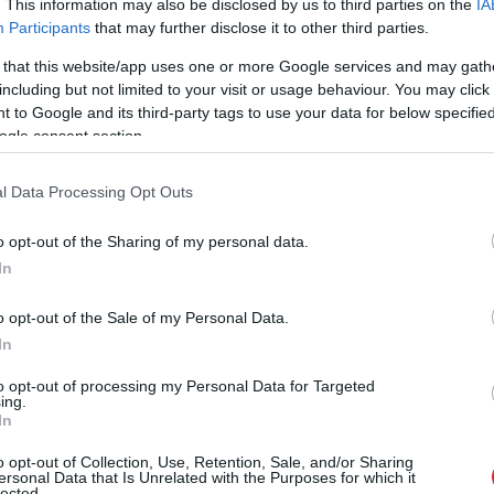
. This information may also be disclosed by us to third parties on the
IA
 un tās pamatkapitāls ir 2,86 miljoni eiro.
Participants
that may further disclose it to other third parties.
1%) un AS “North 8” (9,09%), kas savukārt
 that this website/app uses one or more Google services and may gath
SIA “JMK VC” (66,67%) un Guntim Beļavskim
including but not limited to your visit or usage behaviour. You may click 
 to Google and its third-party tags to use your data for below specifi
ogle consent section.
l Data Processing Opt Outs
o opt-out of the Sharing of my personal data.
In
es Kristapa Porziņģa ekskluzīvajā auto kolekcijā – tajā ir
o opt-out of the Sale of my Personal Data.
In
to opt-out of processing my Personal Data for Targeted
pēdējā deja un poļa Grabovska triumfs: spilgtākie
ing.
Air 2026”
In
o opt-out of Collection, Use, Retention, Sale, and/or Sharing
ersonal Data that Is Unrelated with the Purposes for which it
lected.