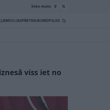
Seko mums
ĻI
EMOCIJAS
PĀRTRAUKUMS
PULSS
znesā viss iet no