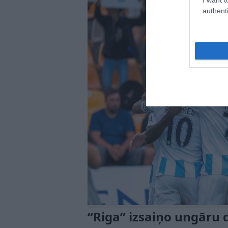
authenti
“Riga” izsaiņo ungāru