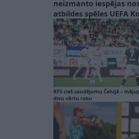
neizmanto iespējas nos
atbildes spēles UEFA K
RFS cieš zaudējumu Čehijā – mājup
divu vārtu robu