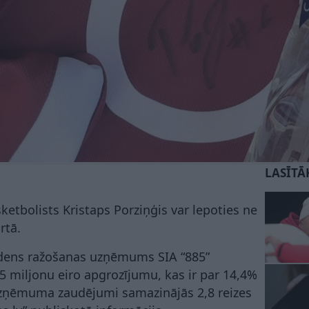
LASĪTĀ
ketbolists Kristaps Porziņģis var lepoties ne
rtā.
ūdens ražošanas uzņēmums SIA “885”
5 miljonu eiro apgrozījumu, kas ir par 14,4%
uzņēmuma zaudējumi samazinājās 2,8 reizes