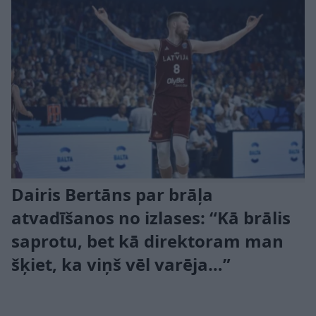
Dairis Bertāns par brāļa
atvadīšanos no izlases: “Kā brālis
saprotu, bet kā direktoram man
šķiet, ka viņš vēl varēja…”