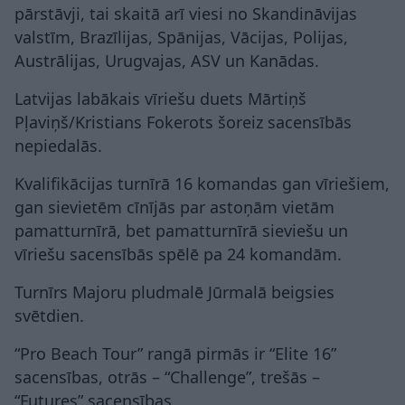
pārstāvji, tai skaitā arī viesi no Skandināvijas
valstīm, Brazīlijas, Spānijas, Vācijas, Polijas,
Austrālijas, Urugvajas, ASV un Kanādas.
Latvijas labākais vīriešu duets Mārtiņš
Pļaviņš/Kristians Fokerots šoreiz sacensībās
nepiedalās.
Kvalifikācijas turnīrā 16 komandas gan vīriešiem,
gan sievietēm cīnījās par astoņām vietām
pamatturnīrā, bet pamatturnīrā sieviešu un
vīriešu sacensībās spēlē pa 24 komandām.
Turnīrs Majoru pludmalē Jūrmalā beigsies
svētdien.
“Pro Beach Tour” rangā pirmās ir “Elite 16”
sacensības, otrās – “Challenge”, trešās –
“Futures” sacensības.