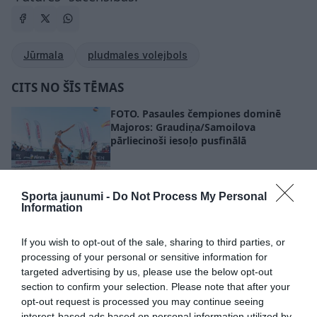
Jūrmala
pludmales volejbols
CITS NO ŠĪS TĒMAS
FOTO. Pasaules čempiones dominē
Majoros: Graudiņa/Samoilova
pārliecinoši iesoļo pusfinālā
Abi vadošie Latvijas pludmales
volejbola sieviešu dueti “Futures”
Sporta jaunumi -
Do Not Process My Personal
turnīrā Majoros iekļūst ceturtdaļfinālā
Information
If you wish to opt-out of the sale, sharing to third parties, or
Mājinieki priecē skatītājus!
processing of your personal or sensitive information for
Rinkevičs/Bedrītis un Točs/Auziņš
targeted advertising by us, please use the below opt-out
iekļūst “Futures” turnīra pusfinālā
section to confirm your selection. Please note that after your
opt-out request is processed you may continue seeing
interest-based ads based on personal information utilized by