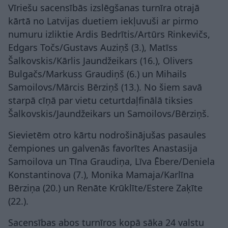
Vīriešu sacensībās izslēgšanas turnīra otrajā
kārtā no Latvijas duetiem iekļuvuši ar pirmo
numuru izliktie Ardis Bedrītis/Artūrs Rinkevičs,
Edgars Točs/Gustavs Auziņš (3.), Matīss
Šalkovskis/Kārlis Jaundžeikars (16.), Olivers
Bulgačs/Markuss Graudiņš (6.) un Mihails
Samoilovs/Mārcis Bērziņš (13.). No šiem savā
starpā cīņā par vietu ceturtdaļfinālā tiksies
Šalkovskis/Jaundžeikars un Samoilovs/Bērziņš.
Sievietēm otro kārtu nodrošinājušas pasaules
čempiones un galvenās favorītes Anastasija
Samoilova un Tīna Graudiņa, Līva Ēbere/Deniela
Konstantinova (7.), Monika Mamaja/Karlīna
Bērziņa (20.) un Renāte Krūklīte/Estere Zaķīte
(22.).
Sacensības abos turnīros kopā sāka 24 valstu