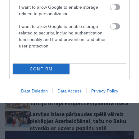
I want to allow Google to enable storage
related to personalization.
I want to allow Google to enable storage
related to security, including authentication
functionality and fraud prevention, and other
Ostapenko dubultspēlēs
Pļaviņš/Fokerots turpina
user protection.
turpina bez zaudēta seta
iespaidīgi – sasniedz
– Toronto sasniegts
Hamburgas “Elite 16”
ceturtdaļfināls
turnīra pusfinālu
Cipruss un LBS iestājas par Latvijas
CONFIRM
basketbolistiem pēc nepatīkamiem
gadījumiem sociālajos tīklos: “Viņi ir
mūsējie!”
Data Deletion
Data Access
Privacy Policy
Latvijas U16 basketbolisti svin uzvaru pār
Turciju otrajā Eiropas čempionāta mačā
Latvijas izlase pārbaudes spēlē vēlreiz
piekāpjas Azerbaidžānai, taču no Baku
atvadās ar uzvaru papildu setā