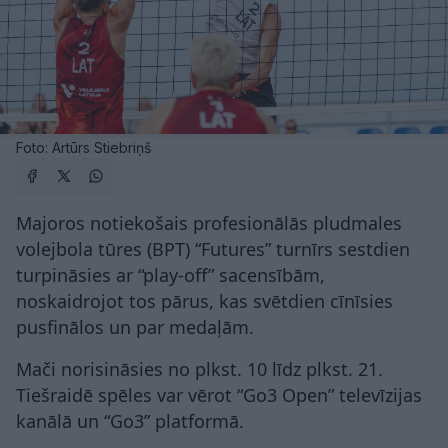
Foto: Artūrs Stiebriņš
Majoros notiekošais profesionālās pludmales
volejbola tūres (BPT) “Futures” turnīrs sestdien
turpināsies ar “play-off” sacensībām,
noskaidrojot tos pārus, kas svētdien cīnīsies
pusfinālos un par medaļām.
Mači norisināsies no plkst. 10 līdz plkst. 21.
Tiešraidē spēles var vērot “Go3 Open” televīzijas
kanālā un “Go3” platformā.