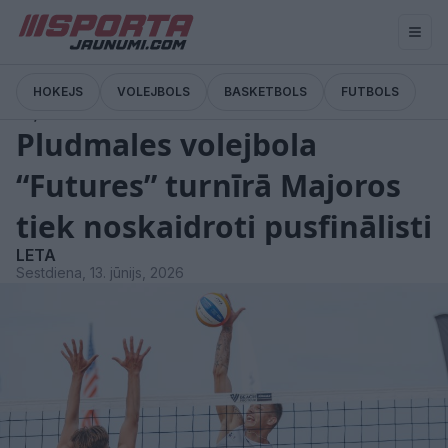
HOKEJS
VOLEJBOLS
BASKETBOLS
FUTBOLS
Ziņas
Pludmales volejbola
“Futures” turnīrā Majoros
tiek noskaidroti pusfinālisti
LETA
Sestdiena, 13. jūnijs, 2026