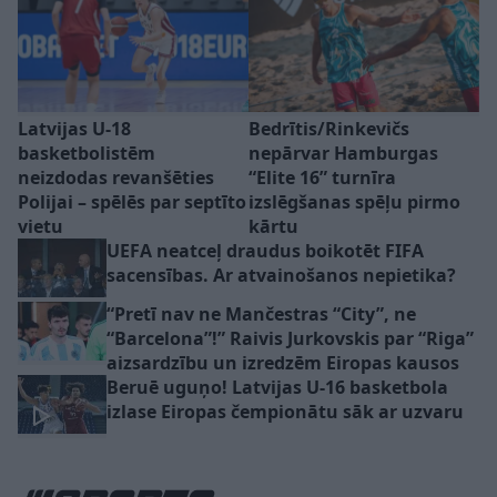
Latvijas U-18
Bedrītis/Rinkevičs
basketbolistēm
nepārvar Hamburgas
neizdodas revanšēties
“Elite 16” turnīra
Polijai – spēlēs par septīto
izslēgšanas spēļu pirmo
vietu
kārtu
UEFA neatceļ draudus boikotēt FIFA
sacensības. Ar atvainošanos nepietika?
“Pretī nav ne Mančestras “City”, ne
“Barcelona”!” Raivis Jurkovskis par “Riga”
aizsardzību un izredzēm Eiropas kausos
Beruē uguņo! Latvijas U-16 basketbola
izlase Eiropas čempionātu sāk ar uzvaru