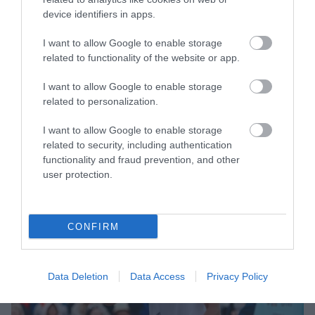
Pasaules kausa finālā
Eiropas čempionātu sāk
device identifiers in apps.
iekļūst Dānija
ar uzvaru
Pēc pirmās pārbaudes spēles
I want to allow Google to enable storage
Azerbaidžānā treneris Kaprioti gandarīts
related to functionality of the website or app.
par volejbolistu sniegumu, reakciju un
pat par kļūdām
I want to allow Google to enable storage
Pārsteidzoši? Gailītis nosaucis izlases
related to personalization.
kandidātus – valstsvienībā jaunas sejas
un pieredzējuša spēlētāja atgriešanās
I want to allow Google to enable storage
“Mums viņš ir jāpasargā.” Valters pauž
related to security, including authentication
functionality and fraud prevention, and other
viedokli par Porziņģa nespēlēšanu izlasē
user protection.
CONFIRM
Data Deletion
Data Access
Privacy Policy