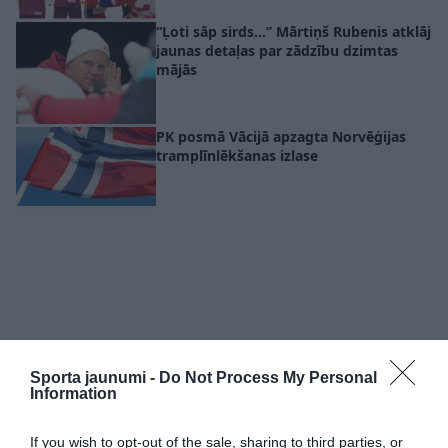
“Ļoti sāp sirds…” Mārtiņš Rubenis atklāj
jaunas detaļas par zādzību dzimtas
mājās
PK posmā Vācijā apzagta Norvēģijas
tramplīnlēkšanas izlase
Sporta jaunumi -
Do Not Process My Personal
Information
If you wish to opt-out of the sale, sharing to third parties, or