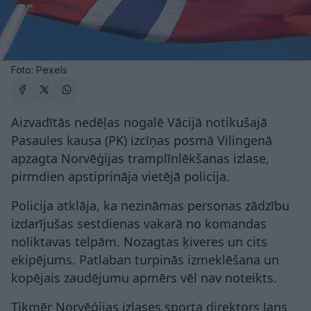
Foto: Pexels
Aizvadītās nedēļas nogalē Vācijā notikušajā
Pasaules kausa (PK) izcīņas posmā Vilingenā
apzagta Norvēģijas tramplīnlēkšanas izlase,
pirmdien apstiprināja vietējā policija.
Policija atklāja, ka nezināmas personas zādzību
izdarījušas sestdienas vakarā no komandas
noliktavas telpām. Nozagtas ķiveres un cits
ekipējums. Patlaban turpinās izmeklēšana un
kopējais zaudējumu apmērs vēl nav noteikts.
Tikmēr Norvēģijas izlases sporta direktors Jans