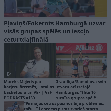
Pļaviņš/Fokerots Hamburgā uzvar
visās grupas spēlēs un iesoļo
ceturtdaļfinālā
Mareks Mejeris par
Graudiņa/Samoilova svin
karjeru ārzemēs, Latvijas
uzvaru arī trešajā
basketbolu un VEF | VEF
Hamburgas “Elite 16”
PODKĀSTS #139
turnīra grupas spēlē
“Pirmajos četros posmos bija problēmas,
taču…” Ļebedevs pirms svarīgā starta