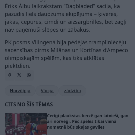
Ēriks Ālbu laikrakstam “Dagbladed” sacīja, ka
pazudis liels daudzums ekipējuma – ķiveres,
jakas, cepures, cimdi un aizsargbrilles, bet zagļi
nav paņēmuši slēpes un zābakus.
PK posms Vilingenā bija pēdējās tramplīnlēcēju
sacensības pirms Milānas un Kortīnas d’Ampeco
olimpiskajām spēlēm, kas tiks atklātas
piektdien.
Norvēģija
Vācija
zādzība
CITS NO ŠĪS TĒMAS
Cerīgi plaukstas berzē gan latvieši, gan
arī norvēģi. Pēc spēles tikai vienā
nometnē būs skaļas gaviles