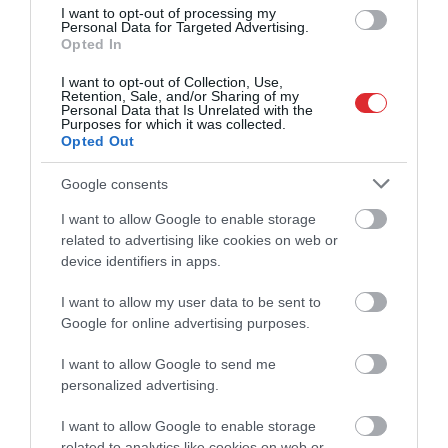
I want to opt-out of processing my
Personal Data for Targeted Advertising.
Opted In
I want to opt-out of Collection, Use,
Retention, Sale, and/or Sharing of my
Personal Data that Is Unrelated with the
Purposes for which it was collected.
“Pretī nav ne Mančestras “City”,
Opted Out
ne “Barcelona”!” Raivis Jurkovskis
Google consents
par “Riga” aizsardzību un
I want to allow Google to enable storage
izredzēm Eiropas kausos
related to advertising like cookies on web or
device identifiers in apps.
I want to allow my user data to be sent to
Google for online advertising purposes.
I want to allow Google to send me
personalized advertising.
VIDEO. Latvijas spīdvejisti
Beruē uguņo! Latvijas U-
I want to allow Google to enable storage
mājās paliek trešie –
16 basketbola izlase
related to analytics like cookies on web or