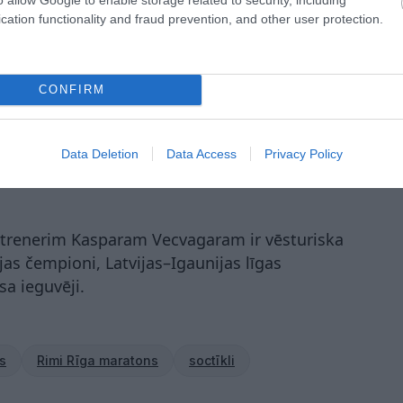
cation functionality and fraud prevention, and other user protection.
CONFIRM
ndris
A piektdien izcīnīja “Optibet” Latvijas
ulu. Finālsērijas ceturtajā mačā valmierieši
Data Deletion
Data Access
Privacy Policy
16, 26:23) pārspēja “Ventspili” un sērijā līdz
 trenerim Kasparam Vecvagaram ir vēsturiska
tvijas čempioni, Latvijas–Igaunijas līgas
sa ieguvēji.
s
Rimi Rīga maratons
soctīkli