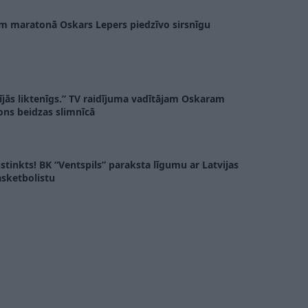
ām maratonā Oskars Lepers piedzīvo sirsnīgu
dījās liktenīgs.” TV raidījuma vadītājam Oskaram
ns beidzas slimnīcā
instinkts! BK “Ventspils” paraksta līgumu ar Latvijas
sketbolistu