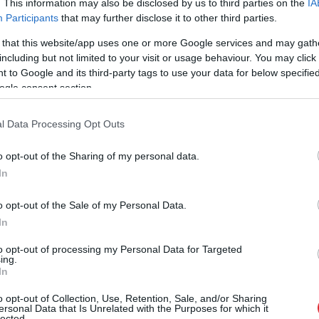
. This information may also be disclosed by us to third parties on the
IA
Participants
that may further disclose it to other third parties.
 that this website/app uses one or more Google services and may gath
including but not limited to your visit or usage behaviour. You may click 
 to Google and its third-party tags to use your data for below specifi
ogle consent section.
l Data Processing Opt Outs
o opt-out of the Sharing of my personal data.
In
o opt-out of the Sale of my Personal Data.
evās satikt arī aktierim Andrim Keišam, kurš
In
ikšanos.
to opt-out of processing my Personal Data for Targeted
ing.
lījās ar sirsnīgiem un prieka pilniem
In
 rokā kopā piedalījās ar savu meitu
o opt-out of Collection, Use, Retention, Sale, and/or Sharing
ersonal Data that Is Unrelated with the Purposes for which it
lected.