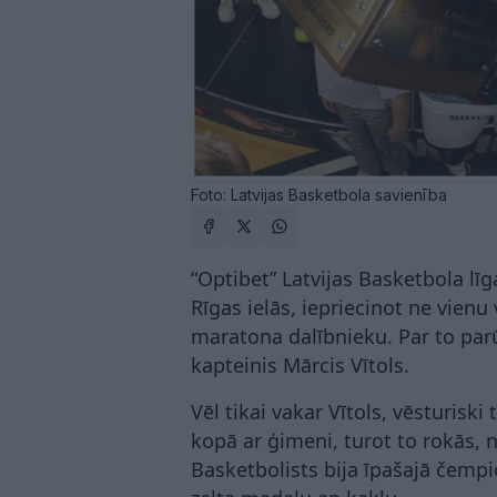
Foto: Latvijas Basketbola savienība
“Optibet” Latvijas Basketbola līg
Rīgas ielās, iepriecinot ne vienu
maratona dalībnieku. Par to parū
kapteinis Mārcis Vītols.
Vēl tikai vakar Vītols, vēsturiski
kopā ar ģimeni, turot to rokās, 
Basketbolists bija īpašajā čemp