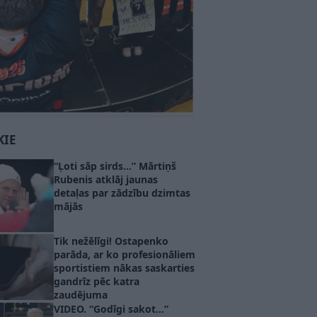
KIE
“Ļoti sāp sirds…” Mārtiņš
Rubenis atklāj jaunas
detaļas par zādzību dzimtas
mājās
Tik nežēlīgi! Ostapenko
parāda, ar ko profesionāliem
sportistiem nākas saskarties
gandrīz pēc katra
zaudējuma
VIDEO. “Godīgi sakot…”