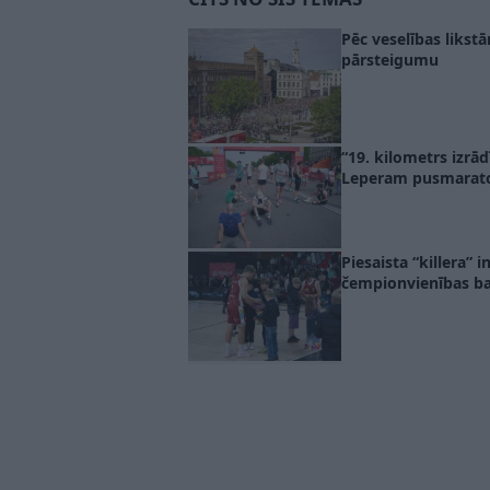
Pēc veselības likst
pārsteigumu
“19. kilometrs izrā
Leperam pusmarato
Piesaista “killera” 
čempionvienības ba