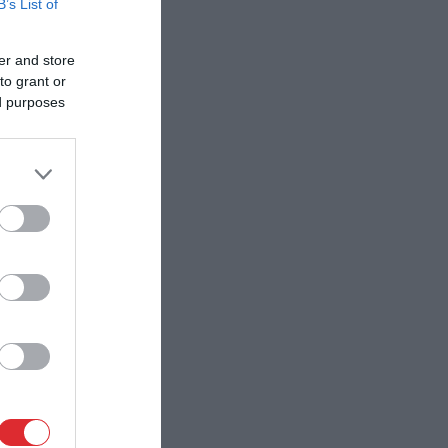
B’s List of
er and store
to grant or
ed purposes