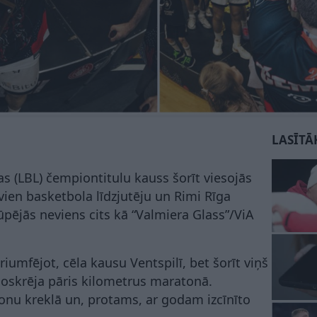
LASĪTĀ
as (LBL) čempiontitulu kauss šorīt viesojās
 vien basketbola līdzjutēju un Rimi Rīga
pējās neviens cits kā “Valmiera Glass”/ViA
 triumfējot, cēla kausu Ventspilī, bet šorīt viņš
noskrēja pāris kilometrus maratonā.
ionu kreklā un, protams, ar godam izcīnīto