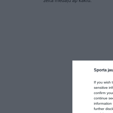
zelta medaļu ap kaklu.
Sporta ja
If you wish 
sensitive in
confirm you
continue se
information 
further disc