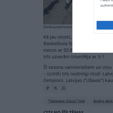
authenti
Ekrānuzņēmums no "Instagram" @keissa
Kā jau ziņots, “Valmiera Glass”/Vi
Basketbola līgas (LBL) čempiontit
viesos ar 92:89 (24:22, 20:28, 22:
trīs uzvarām triumfēja ar 3-1.
Šī sezona valmieriešiem un viņu
– izcīnīti trīs nozīmīgi tituli: La
čempioni, Latvijas (“Užavas”) kau
"Valmiera Glass"/ViA
Andris Keiš
CITS NO ŠĪS TĒMAS