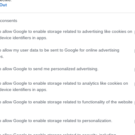
kli LBL čempionu kausu rokā paturēt,” rakstīja
Out
consents
o allow Google to enable storage related to advertising like cookies on
evice identifiers in apps.
o allow my user data to be sent to Google for online advertising
s.
to allow Google to send me personalized advertising.
o allow Google to enable storage related to analytics like cookies on
evice identifiers in apps.
o allow Google to enable storage related to functionality of the website
o allow Google to enable storage related to personalization.
o allow Google to enable storage related to security, including