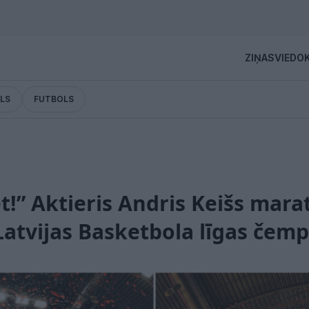
ZIŅAS
VIEDOK
LS
FUTBOLS
t!” Aktieris Andris Keišs mara
Latvijas Basketbola līgas čem