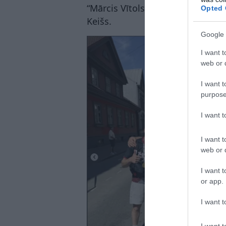
“Mārcis Vītols pat iedeva uz mir
Opted 
Keišs.
Google 
I want t
web or d
I want t
purpose
I want 
I want t
web or d
I want t
or app.
I want t
I want t