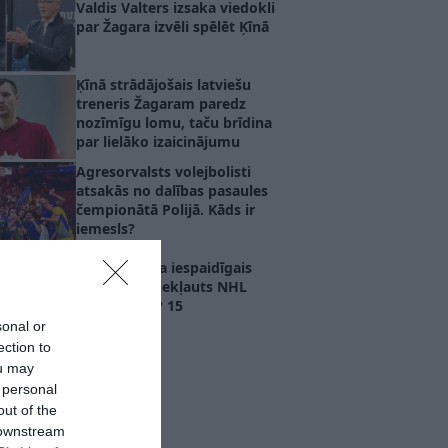
Valdis Valters izsaka viedokli
par Žagara izvēli spēlēt Ķīnā
Ķīnā strādājošais latviešu
treneris Žagaram paredz
nozīmīgu lomu, taču brīdina
par lielāko izaicinājumu
Agresorvalsts volejbolisti
atsakās no dalības pasaules
čempionātā Polijā. Kāds ir
iemesls?
VIDEO. Šilova iespaidīgais
atvairījums iekļauts NHL
sezonas TOP 15
sonal or
ection to
ou may
 personal
out of the
 downstream