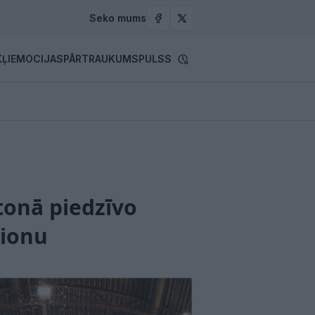
Seko mums
ĻI
EMOCIJAS
PĀRTRAUKUMS
PULSS
tonā piedzīvo
pionu