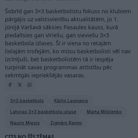
Šobrīd gan 3×3 basketbolistu fokuss no klubiem
pārgājis uz valstsvienību aktualitātēm, jo 1.
jūnijā Varšavā sāksies Pasaules kauss, kurā
piedalīsies gan vīriešu, gan sieviešu 3×3
basketbola izlases. Šī ir viena no retajām
lielajām trofejām, ko mūsu basketbolisti vēl nav
izcīnījuši, bet basketbolistēm tā ir iespēja
turpināt savas programmas attīstību pēc
sekmīgās iepriekšējās vasaras.
3x3 basketbols
Kārlis Lasmanis
Latvijas 3x3 basketbola izlase
Marta Miščenko
Nauris Miezis
Zigmārs Raimo
CITS NO ŠĪS TĒMAS