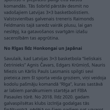
komandās. Tās šobrīd pārstāv desmit no
vadošajiem Latvijas 3×3 basketbolistiem.
Valstsvienības galvenais treneris Raimonds
Feldmanis tajā saredz vairāk plusu, lai gan
neslēpj, ka gatavošanos svarīgām izlašu
sacensībām tas apgrūtina.
No Rīgas līdz Honkongai un Japānai
Savulaik, kad Latvijas 3×3 basketbola “lieliskais
četrinieks” Agnis Čavars, Edgars Krūmiņš, Nauris
Miezis un Kārlis Pauls Lasmanis spilgti sevi
pieteica zem šī sporta veida groziem, viņi veidoja
kodolu pašmāju komandā “Rīga”, kuras sastāvā
ar labiem panākumiem startēja arī FIBA
Pasaules tūrē. No 2018. līdz 2020. gadam
galvaspilsētas klubs izcīnīja godalgas tās
finālturnīrā, pēdējā no šiem gadiem pat uzvarot