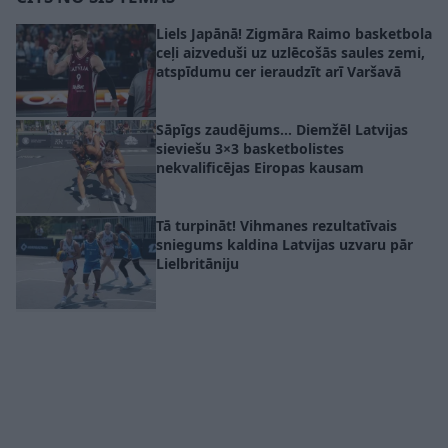
Liels Japānā! Zigmāra Raimo basketbola
ceļi aizveduši uz uzlēcošās saules zemi,
atspīdumu cer ieraudzīt arī Varšavā
Sāpīgs zaudējums… Diemžēl Latvijas
sieviešu 3×3 basketbolistes
nekvalificējas Eiropas kausam
Tā turpināt! Vihmanes rezultatīvais
sniegums kaldina Latvijas uzvaru pār
Lielbritāniju