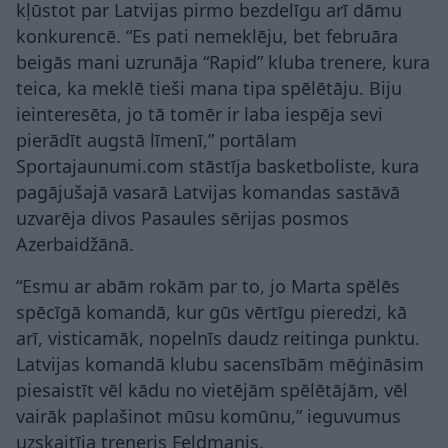
kļūstot par Latvijas pirmo bezdelīgu arī dāmu
konkurencē. “Es pati nemeklēju, bet februāra
beigās mani uzrunāja “Rapid” kluba trenere, kura
teica, ka meklē tieši mana tipa spēlētāju. Biju
ieinteresēta, jo tā tomēr ir laba iespēja sevi
pierādīt augstā līmenī,” portālam
Sportajaunumi.com stāstīja basketboliste, kura
pagājušajā vasarā Latvijas komandas sastāvā
uzvarēja divos Pasaules sērijas posmos
Azerbaidžānā.
“Esmu ar abām rokām par to, jo Marta spēlēs
spēcīgā komandā, kur gūs vērtīgu pieredzi, kā
arī, visticamāk, nopelnīs daudz reitinga punktu.
Latvijas komandā klubu sacensībām mēģināsim
piesaistīt vēl kādu no vietējām spēlētājām, vēl
vairāk paplašinot mūsu komūnu,” ieguvumus
uzskaitīja treneris Feldmanis.