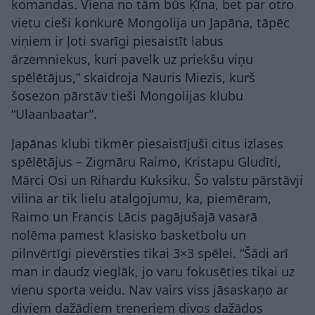
komandas. Viena no tām būs Ķīna, bet par otro
vietu cieši konkurē Mongolija un Japāna, tāpēc
viņiem ir ļoti svarīgi piesaistīt labus
ārzemniekus, kuri pavelk uz priekšu viņu
spēlētājus,” skaidroja Nauris Miezis, kurš
šosezon pārstāv tieši Mongolijas klubu
“Ulaanbaatar”.
Japānas klubi tikmēr piesaistījuši citus izlases
spēlētājus – Zigmāru Raimo, Kristapu Gludīti,
Mārci Osi un Rihardu Kuksiku. Šo valstu pārstāvji
vilina ar tik lielu atalgojumu, ka, piemēram,
Raimo un Francis Lācis pagājušajā vasarā
nolēma pamest klasisko basketbolu un
pilnvērtīgi pievērsties tikai 3×3 spēlei. “Šādi arī
man ir daudz vieglāk, jo varu fokusēties tikai uz
vienu sporta veidu. Nav vairs viss jāsaskaņo ar
diviem dažādiem treneriem divos dažādos