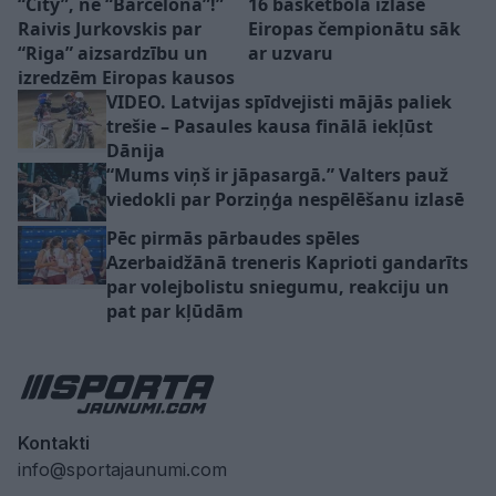
“City”, ne “Barcelona”!”
16 basketbola izlase
Raivis Jurkovskis par
Eiropas čempionātu sāk
“Riga” aizsardzību un
ar uzvaru
izredzēm Eiropas kausos
VIDEO. Latvijas spīdvejisti mājās paliek
trešie – Pasaules kausa finālā iekļūst
Dānija
“Mums viņš ir jāpasargā.” Valters pauž
viedokli par Porziņģa nespēlēšanu izlasē
Pēc pirmās pārbaudes spēles
Azerbaidžānā treneris Kaprioti gandarīts
par volejbolistu sniegumu, reakciju un
pat par kļūdām
Kontakti
info@sportajaunumi.com