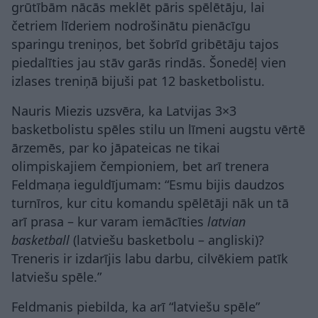
grūtībām nācās meklēt pāris spēlētāju, lai
četriem līderiem nodrošinātu pienācīgu
sparingu treniņos, bet šobrīd gribētāju tajos
piedalīties jau stāv garās rindās. Šonedēļ vien
izlases treniņā bijuši pat 12 basketbolistu.
Nauris Miezis uzsvēra, ka Latvijas 3×3
basketbolistu spēles stilu un līmeni augstu vērtē
ārzemēs, par ko jāpateicas ne tikai
olimpiskajiem čempioniem, bet arī trenera
Feldmaņa ieguldījumam: “Esmu bijis daudzos
turnīros, kur citu komandu spēlētāji nāk un tā
arī prasa – kur varam iemācīties
latvian
basketball
(latviešu basketbolu – angliski)?
Treneris ir izdarījis labu darbu, cilvēkiem patīk
latviešu spēle.”
Feldmanis piebilda, ka arī “latviešu spēle”