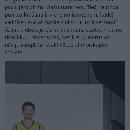
pozīcijām pirms izlašu turnīriem. Tieši reitinga
punktu krāšana ir viens no iemesliem, kādēļ
vadošie Latvijas basketbolisti ir “uz izķeršanu”
Āzijas klubos, jo šīs valstis risina uzdevumus ne
tikai klubu sacensībās, bet krāj punktus arī
nāciju rangā, lai kvalificētos olimpiskajām
spēlēm.