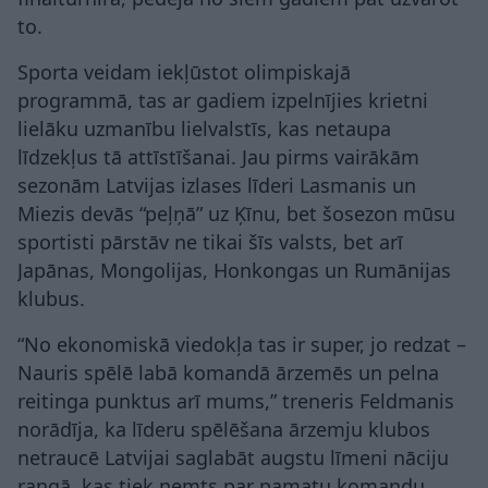
to.
Sporta veidam iekļūstot olimpiskajā
programmā, tas ar gadiem izpelnījies krietni
lielāku uzmanību lielvalstīs, kas netaupa
līdzekļus tā attīstīšanai. Jau pirms vairākām
sezonām Latvijas izlases līderi Lasmanis un
Miezis devās “peļņā” uz Ķīnu, bet šosezon mūsu
sportisti pārstāv ne tikai šīs valsts, bet arī
Japānas, Mongolijas, Honkongas un Rumānijas
klubus.
“No ekonomiskā viedokļa tas ir super, jo redzat –
Nauris spēlē labā komandā ārzemēs un pelna
reitinga punktus arī mums,” treneris Feldmanis
norādīja, ka līderu spēlēšana ārzemju klubos
netraucē Latvijai saglabāt augstu līmeni nāciju
rangā, kas tiek ņemts par pamatu komandu