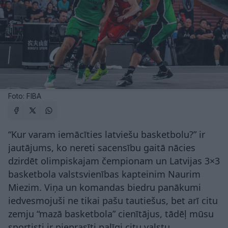
Foto: FIBA
“Kur varam iemācīties latviešu basketbolu?” ir
jautājums, ko nereti sacensību gaitā nācies
dzirdēt olimpiskajam čempionam un Latvijas 3×3
basketbola valstsvienības kapteinim Naurim
Miezim. Viņa un komandas biedru panākumi
iedvesmojuši ne tikai pašu tautiešus, bet arī citu
zemju “mazā basketbola” cienītājus, tādēļ mūsu
sportisti ir pieprasīti palīgi citu valstu