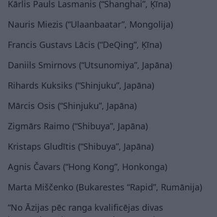
Kārlis Pauls Lasmanis (“Shanghai”, Ķīna)
Nauris Miezis (“Ulaanbaatar”, Mongolija)
Francis Gustavs Lācis (“DeQing”, Ķīna)
Daniils Smirnovs (“Utsunomiya”, Japāna)
Rihards Kuksiks (“Shinjuku”, Japāna)
Mārcis Osis (“Shinjuku”, Japāna)
Zigmārs Raimo (“Shibuya”, Japāna)
Kristaps Gludītis (“Shibuya”, Japāna)
Agnis Čavars (“Hong Kong”, Honkonga)
Marta Miščenko (Bukarestes “Rapid”, Rumānija)
“No Āzijas pēc ranga kvalificējas divas