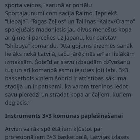
sporta veidos,” sarunā ar portālu
Sportajaunumi.com sacīja Raimo. Iepriekš
“Liepājā”, “Rīgas Zeļļos” un Tallinas “Kalev/Cramo”
spēlējušais madonietis jau divus mēnešus kopā
ar ģimeni pārcēlies uz Japānu, kur pārstāv
“Shibuya” komandu. “Atalgojums ārzemēs sanāk
lielāks nekā Latvijā, taču jārēķinās arī ar lielākām
izmaksām. Šobrīd ar sievu izbaudām dzīvošanu
tur, un arī komandā esmu iejuties ļoti labi. 3×3
basketbols viņiem šobrīd ir attīstības sākuma
stadijā un ir patīkami, ka varam treniņos iedot
savu pieredzi un strādāt kopā ar čaļiem, kuriem
deg acis.”
Instruments 3×3 komūnas paplašināšanai
Arvien vairāk spēlētājiem kļūstot par
profesionāļiem 3×3 basketbolā, Latvijas izlases