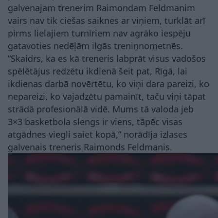
galvenajam trenerim Raimondam Feldmanim
vairs nav tik ciešas saiknes ar viņiem, turklāt arī
pirms lielajiem turnīriem nav agrāko iespēju
gatavoties nedēļām ilgās treniņnometnēs.
“Skaidrs, ka es kā treneris labprāt visus vadošos
spēlētājus redzētu ikdienā šeit pat, Rīgā, lai
ikdienas darbā novērtētu, ko viņi dara pareizi, ko
nepareizi, ko vajadzētu pamainīt, taču viņi tāpat
strādā profesionālā vidē. Mums tā valoda jeb
3×3 basketbola slengs ir viens, tāpēc visas
atgādnes viegli saiet kopā,” norādīja izlases
galvenais treneris Raimonds Feldmanis.