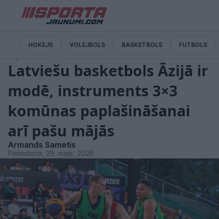
HOKEJS
VOLEJBOLS
BASKETBOLS
FUTBOLS
Ziņas
Latviešu basketbols Āzijā ir
modē, instruments 3×3
komūnas paplašināšanai
arī pašu mājās
Armands Sametis
Piektdiena, 29. maijs, 2026