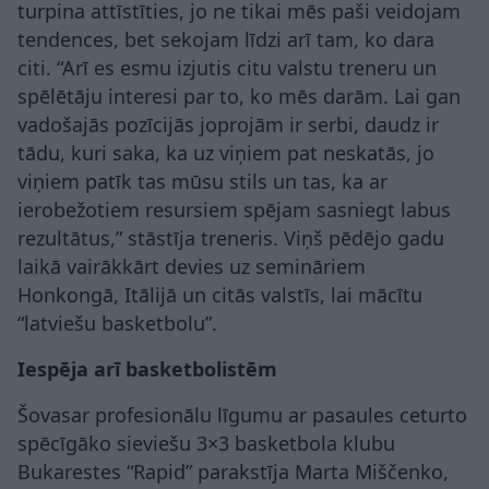
turpina attīstīties, jo ne tikai mēs paši veidojam
tendences, bet sekojam līdzi arī tam, ko dara
citi. “Arī es esmu izjutis citu valstu treneru un
spēlētāju interesi par to, ko mēs darām. Lai gan
vadošajās pozīcijās joprojām ir serbi, daudz ir
tādu, kuri saka, ka uz viņiem pat neskatās, jo
viņiem patīk tas mūsu stils un tas, ka ar
ierobežotiem resursiem spējam sasniegt labus
rezultātus,” stāstīja treneris. Viņš pēdējo gadu
laikā vairākkārt devies uz semināriem
Honkongā, Itālijā un citās valstīs, lai mācītu
“latviešu basketbolu”.
Iespēja arī basketbolistēm
Šovasar profesionālu līgumu ar pasaules ceturto
spēcīgāko sieviešu 3×3 basketbola klubu
Bukarestes “Rapid” parakstīja Marta Miščenko,