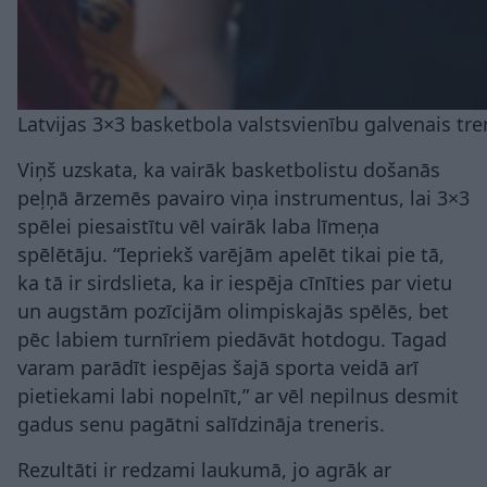
Latvijas 3×3 basketbola valstsvienību galvenais tr
Viņš uzskata, ka vairāk basketbolistu došanās
peļņā ārzemēs pavairo viņa instrumentus, lai 3×3
spēlei piesaistītu vēl vairāk laba līmeņa
spēlētāju. “Iepriekš varējām apelēt tikai pie tā,
ka tā ir sirdslieta, ka ir iespēja cīnīties par vietu
un augstām pozīcijām olimpiskajās spēlēs, bet
pēc labiem turnīriem piedāvāt hotdogu. Tagad
varam parādīt iespējas šajā sporta veidā arī
pietiekami labi nopelnīt,” ar vēl nepilnus desmit
gadus senu pagātni salīdzināja treneris.
Rezultāti ir redzami laukumā, jo agrāk ar