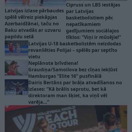
Cipruss un LBS iestājas
Latvijas izlase pārbaudes
par Latvijas
spēlē vēlreiz piekāpjas
basketbolistiem pēc
Azerbaidžānai, taču no
nepatīkamiem
Baku atvadās ar uzvaru
gadījumiem sociālajos
papildu setā
tīklos: “Viņi ir mūsējie!”
Latvijas U-18 basketbolistēm neizdodas
revanšēties Polijai – spēlēs par septīto
vietu
Neplānota brīvdiena!
Graudiņa/Samoilova bez cīņas iekļūst
Hamburgas “Elite 16” pusfinālā
Dairis Bertāns par brāļa atvadīšanos no
izlases: “Kā brālis saprotu, bet kā
direktoram man šķiet, ka viņš vēl
varēja…”